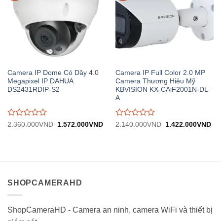
Camera IP Dome Có Dây 4.0
Camera IP Full Color 2.0 MP
Megapixel IP DAHUA
Camera Thương Hiệu Mỹ
DS2431RDIP-S2
KBVISION KX-CAiF2001N-DL-
A
Được
Được
Giá
Giá
Giá
Gi
2.360.000
VND
1.572.000
VND
2.140.000
VND
1.422.000
VND
gốc:
hiện
gốc:
hiệ
đánh
đánh
2.360.000VND.
tại:
2.140.000VND.
tại:
giá
giá
1.572.000VND.
1.
0
0
trên
trên
5
5
SHOPCAMERAHD
ShopCameraHD - Camera an ninh, camera WiFi và thiết bị