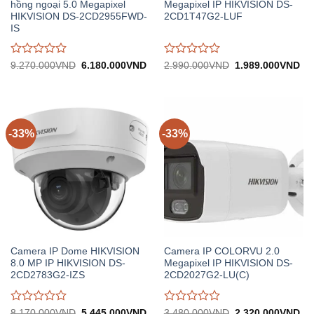
hồng ngoại 5.0 Megapixel
Megapixel IP HIKVISION DS-
HIKVISION DS-2CD2955FWD-
2CD1T47G2-LUF
IS
Được
Được
Giá
Giá
Giá
Gi
9.270.000
VND
6.180.000
VND
2.990.000
VND
1.989.000
VND
gốc:
hiện
gốc:
hiệ
đánh
đánh
9.270.000VND.
tại:
2.990.000VND.
tại:
giá
giá
6.180.000VND.
1.
0
0
trên
trên
5
5
-33%
-33%
Camera IP Dome HIKVISION
Camera IP COLORVU 2.0
8.0 MP IP HIKVISION DS-
Megapixel IP HIKVISION DS-
2CD2783G2-IZS
2CD2027G2-LU(C)
Được
Được
Giá
Giá
Giá
Gi
8.170.000
VND
5.445.000
VND
3.480.000
VND
2.320.000
VND