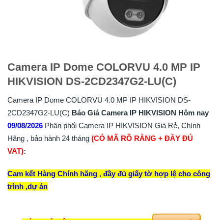
Camera IP Dome COLORVU 4.0 MP IP
HIKVISION DS-2CD2347G2-LU(C)
Camera IP Dome COLORVU 4.0 MP IP HIKVISION DS-
2CD2347G2-LU(C)
Báo Giá Camera IP HIKVISION Hôm nay
09/08/2026
Phân phối Camera IP HIKVISION Giá Rẻ, Chính
Hãng , bảo hành 24 tháng
(CÓ MÃ RÕ RÀNG + ĐẦY ĐỦ
VAT)
:
Cam kết Hàng Chính hãng , đầy đủ giấy tờ hợp lệ cho công
trình ,dự án