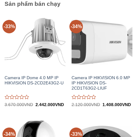
Sản phẩm bán chạy
-33%
-34%
Camera IP Dome 4.0 MP IP
Camera IP HIKVISION 6.0 MP
HIKVISION DS-2CD2E43G2-U
IP HIKVISION DS-
2CD1T63G2-LIUF
Được
Được
Giá
Giá
Giá
Gi
3.670.000
VND
2.442.000
VND
2.120.000
VND
1.408.000
VND
gốc:
hiện
gốc:
hiệ
đánh
đánh
3.670.000VND.
tại:
2.120.000VND.
tại:
giá
giá
2.442.000VND.
1.
0
0
trên
trên
5
5
-34%
-33%