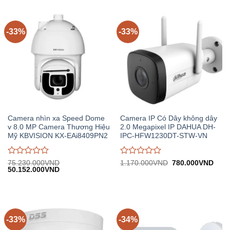
8.260.000VND.
trên
trên
5
5
-33%
-33%
Camera nhìn xa Speed Dome
Camera IP Có Dây không dây
v 8.0 MP Camera Thương Hiệu
2.0 Megapixel IP DAHUA DH-
Mỹ KBVISION KX-EAi8409PN2
IPC-HFW1230DT-STW-VN
Được
Được
Giá
Giá
75.230.000
VND
1.170.000
VND
780.000
VND
Giá
Giá
gốc:
hiện
50.152.000
VND
đánh
đánh
gốc:
hiện
1.170.000VND.
tại:
giá
giá
75.230.000VND.
tại:
780.
0
0
50.152.000VND.
trên
trên
5
5
-33%
-34%