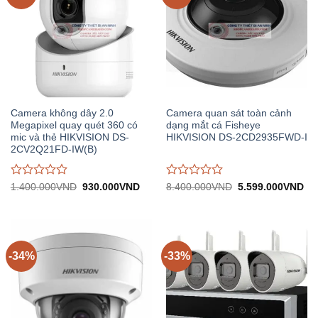
Camera không dây 2.0
Camera quan sát toàn cảnh
Megapixel quay quét 360 có
dạng mắt cá Fisheye
mic và thẻ HIKVISION DS-
HIKVISION DS-2CD2935FWD-I
2CV2Q21FD-IW(B)
Được
Được
Giá
Giá
Giá
Gi
1.400.000
VND
930.000
VND
8.400.000
VND
5.599.000
VND
gốc:
hiện
gốc:
hiệ
đánh
đánh
1.400.000VND.
tại:
8.400.000VND.
tại:
giá
giá
930.000VND.
5.
0
0
trên
trên
5
5
-34%
-33%