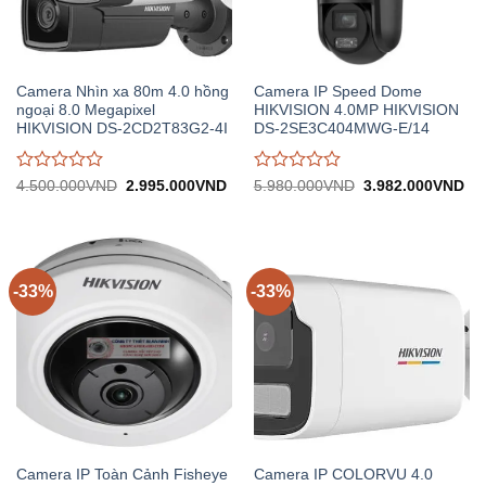
Camera Nhìn xa 80m 4.0 hồng
Camera IP Speed Dome
ngoại 8.0 Megapixel
HIKVISION 4.0MP HIKVISION
HIKVISION DS-2CD2T83G2-4I
DS-2SE3C404MWG-E/14
Được
Được
Giá
Giá
Giá
Gi
4.500.000
VND
2.995.000
VND
5.980.000
VND
3.982.000
VND
gốc:
hiện
gốc:
hiệ
đánh
đánh
4.500.000VND.
tại:
5.980.000VND.
tại:
giá
giá
2.995.000VND.
3.
0
0
trên
trên
5
5
-33%
-33%
Camera IP Toàn Cảnh Fisheye
Camera IP COLORVU 4.0