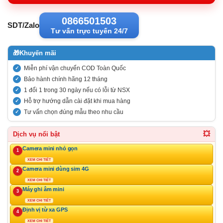
0866501503
SDT/Zalo
Tư vấn trực tuyến 24/7
🎁
Khuyến mãi
Miễn phí vận chuyển COD Toàn Quốc
Bảo hành chính hãng 12 tháng
1 đổi 1 trong 30 ngày nếu có lỗi từ NSX
Hỗ trợ hướng dẫn cài đặt khi mua hàng
Tư vấn chọn đúng mẫu theo nhu cầu
💥
Dịch vụ nổi bật
Camera mini nhỏ gọn
1
XEM CHI TIẾT
Camera mini dùng sim 4G
2
XEM CHI TIẾT
Máy ghi âm mini
3
XEM CHI TIẾT
Định vị từ xa GPS
4
XEM CHI TIẾT