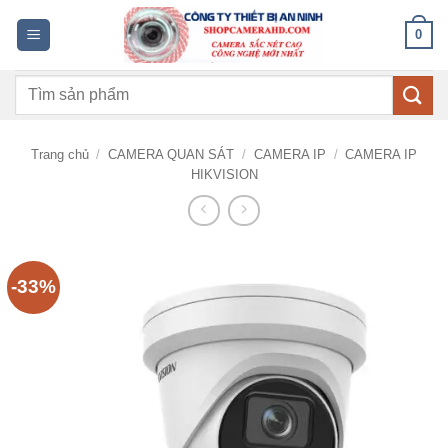
Bỏ
0
qua
nội
Tìm
dung
kiếm:
Trang chủ
/
CAMERA QUAN SÁT
/
CAMERA IP
/
CAMERA IP
HIKVISION
-33%