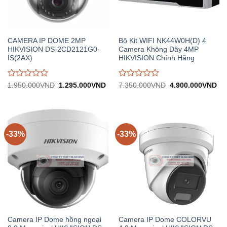
CAMERA IP DOME 2MP
Bộ Kit WIFI NK44W0H(D) 4
HIKVISION DS-2CD2121G0-
Camera Không Dây 4MP
IS(2AX)
HIKVISION Chính Hãng
Được
Được
Giá
Giá
Giá
Gi
1.950.000
VND
1.295.000
VND
7.350.000
VND
4.900.000
VND
gốc:
hiện
gốc:
hiệ
đánh
đánh
1.950.000VND.
tại:
7.350.000VND.
tại:
giá
giá
1.295.000VND.
4.
0
0
trên
trên
5
5
-33%
-33%
Camera IP Dome hồng ngoại
Camera IP Dome COLORVU