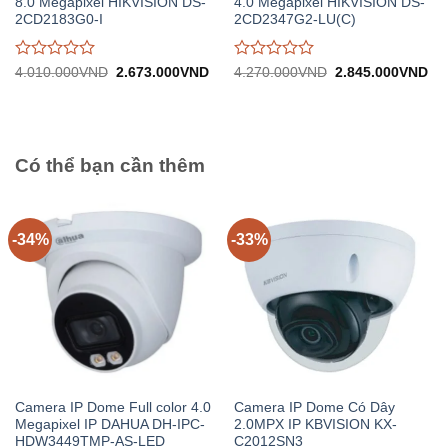
8.0 Megapixel HIKVISION DS-
4.0 Megapixel HIKVISION DS-
2CD2183G0-I
2CD2347G2-LU(C)
Được
Được
Giá
Giá
Giá
Gi
4.010.000
VND
2.673.000
VND
4.270.000
VND
2.845.000
VND
gốc:
hiện
gốc:
hiệ
đánh
đánh
4.010.000VND.
tại:
4.270.000VND.
tại:
giá
giá
2.673.000VND.
2.
0
0
trên
trên
5
5
Có thể bạn cần thêm
-34%
-33%
Camera IP Dome Full color 4.0
Camera IP Dome Có Dây
Megapixel IP DAHUA DH-IPC-
2.0MPX IP KBVISION KX-
HDW3449TMP-AS-LED
C2012SN3