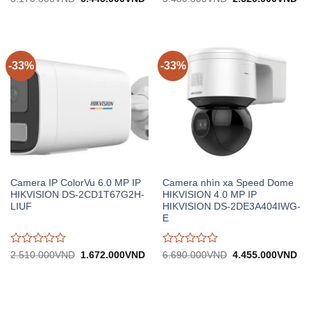
gốc:
hiện
gốc:
hiệ
đánh
đánh
8.170.000VND.
tại:
3.480.000VND.
tại:
giá
giá
5.445.000VND.
2.
0
0
trên
trên
5
5
-33%
-33%
Camera IP ColorVu 6.0 MP IP
Camera nhìn xa Speed Dome
HIKVISION DS-2CD1T67G2H-
HIKVISION 4.0 MP IP
LIUF
HIKVISION DS-2DE3A404IWG-
E
Được
Được
Giá
Giá
Giá
Gi
2.510.000
VND
1.672.000
VND
6.690.000
VND
4.455.000
VND
gốc:
hiện
gốc:
hiệ
đánh
đánh
2.510.000VND.
tại:
6.690.000VND.
tại:
giá
giá
1.672.000VND.
4.
0
0
trên
trên
5
5