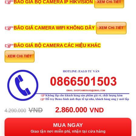
BÁO GIÁ BỘ CAMERA IP HIKVISION
BÁO GIÁ CAMERA WIFI KHÔNG DÂY
BÁO GIÁ BỘ CAMERA CÁC HIỆU KHÁC
Giá
Giá
2.860.000
VND
VND
4.290.000
gốc:
hiện
4.290.000VND.
tại:
MUA NGAY
2.860.00
Giao tận nơi miễn phí, nhận tại cửa hàng