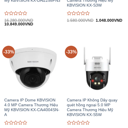
Mỹ KBVISION KX-DAi2258PN3
Camera Thương Hiệu Mỹ
KBVISION KX-S3W
Được
Được
Giá
Gi
16.280.000
VND
1.580.000
VND
1.048.000
VND
Giá
Giá
gốc:
hiệ
10.849.000
VND
đánh
đánh
gốc:
hiện
1.580.000VND.
tại:
giá
giá
16.280.000VND.
tại:
1.
0
0
10.849.000VND.
trên
trên
5
5
-33%
-33%
Camera IP Dome KBVISION
Camera IP Không Dây quay
4.0 MP Camera Thương Hiệu
quét hồng ngoại 5.0 MP
Mỹ KBVISION KX-CAi4004SN-
Camera Thương Hiệu Mỹ
A
KBVISION KX-S5W