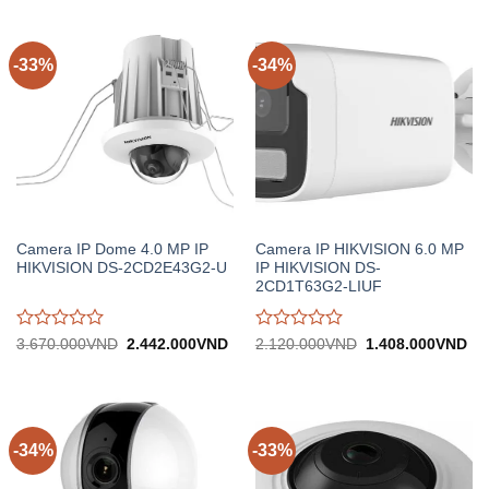
-33%
-34%
Camera IP Dome 4.0 MP IP
Camera IP HIKVISION 6.0 MP
HIKVISION DS-2CD2E43G2-U
IP HIKVISION DS-
2CD1T63G2-LIUF
Được
Được
Giá
Giá
Giá
Gi
3.670.000
VND
2.442.000
VND
2.120.000
VND
1.408.000
VND
gốc:
hiện
gốc:
hiệ
đánh
đánh
3.670.000VND.
tại:
2.120.000VND.
tại:
giá
giá
2.442.000VND.
1.
0
0
trên
trên
5
5
-34%
-33%