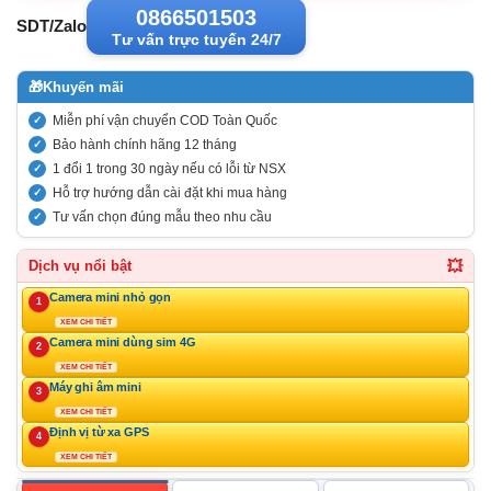
0866501503
SDT/Zalo
Tư vấn trực tuyến 24/7
🎁
Khuyến mãi
Miễn phí vận chuyển COD Toàn Quốc
Bảo hành chính hãng 12 tháng
1 đổi 1 trong 30 ngày nếu có lỗi từ NSX
Hỗ trợ hướng dẫn cài đặt khi mua hàng
Tư vấn chọn đúng mẫu theo nhu cầu
💥
Dịch vụ nổi bật
Camera mini nhỏ gọn
1
XEM CHI TIẾT
Camera mini dùng sim 4G
2
XEM CHI TIẾT
Máy ghi âm mini
3
XEM CHI TIẾT
Định vị từ xa GPS
4
XEM CHI TIẾT