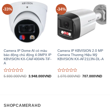
5
5
-33%
-34%
Camera IP Dome AI có màu
Camera IP KBVISION 2.0 MP
báo động chủ động 4.0MPX IP
Camera Thương Hiệu Mỹ
KBVISION KX-CAiF4004N-TiF-
KBVISION KX-AF2113N-DL-A
A
Được
Được
Giá
Giá
Giá
Giá
5.930.000
VND
3.948.000
VND
1.070.000
VND
707.000
VND
gốc:
hiện
gốc:
hiện
đánh
đánh
5.930.000VND.
tại:
1.070.000VND.
tại:
giá
giá
3.948.000VND.
707.
0
0
trên
trên
5
5
SHOPCAMERAHD