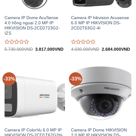
Camera IP Dome AcuSense
Camera IP hikvision Acusense
4.0 hồng ngoại 2.0 MP IP
6.0 MP IP HIKVISION DS-
HIKVISION DS-2CD2723G2-
2CD2T63G2-4I
IZS
Được
Được
Giá
Giá
Giá
Gi
5.730.000
VND
3.817.000
VND
4.030.000
VND
2.684.000
VND
gốc:
hiện
gốc:
hiệ
đánh
đánh
5.730.000VND.
tại:
4.030.000VND.
tại:
giá
giá
3.817.000VND.
2.
0
0
trên
trên
5
5
-33%
-33%
Camera IP ColorVu 6.0 MP IP
Camera IP Dome HIKVISION
HIKVISION DS-2CD1T67G2H-
2.0 MP IP HIKVISION DS-