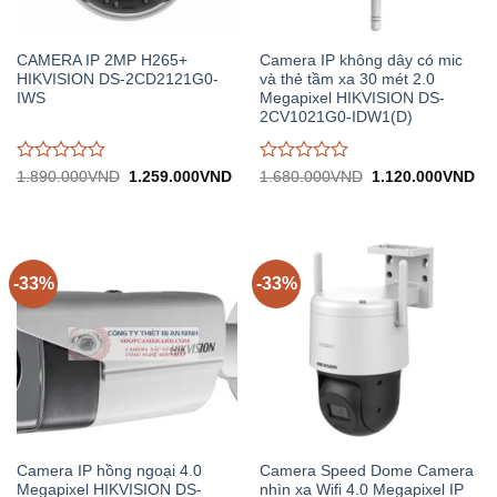
CAMERA IP 2MP H265+
Camera IP không dây có mic
HIKVISION DS-2CD2121G0-
và thẻ tầm xa 30 mét 2.0
IWS
Megapixel HIKVISION DS-
2CV1021G0-IDW1(D)
Được
Được
Giá
Giá
Giá
Gi
1.890.000
VND
1.259.000
VND
1.680.000
VND
1.120.000
VND
gốc:
hiện
gốc:
hiệ
đánh
đánh
1.890.000VND.
tại:
1.680.000VND.
tại:
giá
giá
1.259.000VND.
1.
0
0
trên
trên
5
5
-33%
-33%
Camera IP hồng ngoại 4.0
Camera Speed Dome Camera
Megapixel HIKVISION DS-
nhìn xa Wifi 4.0 Megapixel IP