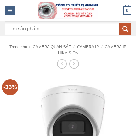
Bỏ
0
qua
nội
Tìm
dung
kiếm:
Trang chủ
/
CAMERA QUAN SÁT
/
CAMERA IP
/
CAMERA IP
HIKVISION
-33%