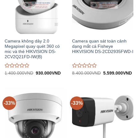
Camera không dây 2.0
Camera quan sát toàn cảnh
Megapixel quay quét 360 có
dạng mắt cá Fisheye
mic và thẻ HIKVISION DS-
HIKVISION DS-2CD2935FWD-I
2CV2Q21FD-IW(B)
Được
Được
Giá
Giá
Giá
Gi
1.400.000
VND
930.000
VND
8.400.000
VND
5.599.000
VND
gốc:
hiện
gốc:
hiệ
đánh
đánh
1.400.000VND.
tại:
8.400.000VND.
tại:
giá
giá
930.000VND.
5.
0
0
trên
trên
5
5
-33%
-33%