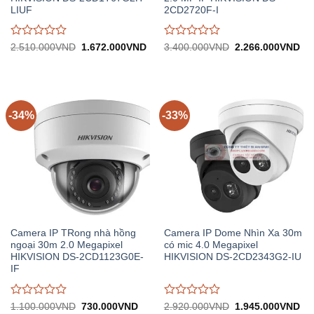
LIUF
2CD2720F-I
Được
Được
Giá
Giá
Giá
Gi
2.510.000
VND
1.672.000
VND
3.400.000
VND
2.266.000
VND
gốc:
hiện
gốc:
hiệ
đánh
đánh
2.510.000VND.
tại:
3.400.000VND.
tại:
giá
giá
1.672.000VND.
2.
0
0
trên
trên
5
5
-34%
-33%
Camera IP TRong nhà hồng
Camera IP Dome Nhìn Xa 30m
ngoại 30m 2.0 Megapixel
có mic 4.0 Megapixel
HIKVISION DS-2CD1123G0E-
HIKVISION DS-2CD2343G2-IU
IF
Được
Được
Giá
Giá
Giá
Gi
1.100.000
VND
730.000
VND
2.920.000
VND
1.945.000
VND