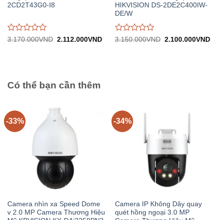
2CD2T43G0-I8
HIKVISION DS-2DE2C400IW-
DE/W
Được
Được
Giá
Giá
Giá
Gi
3.170.000
VND
2.112.000
VND
3.150.000
VND
2.100.000
VND
gốc:
hiện
gốc:
hiệ
đánh
đánh
3.170.000VND.
tại:
3.150.000VND.
tại:
giá
giá
2.112.000VND.
2.
0
0
trên
trên
5
5
Có thể bạn cần thêm
-33%
-34%
Camera nhìn xa Speed Dome
Camera IP Không Dây quay
v 2.0 MP Camera Thương Hiệu
quét hồng ngoại 3.0 MP