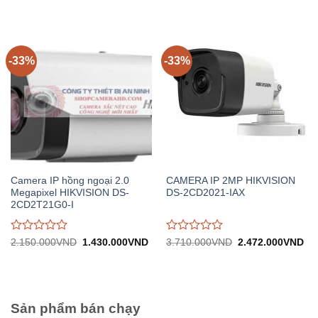
gốc:
hiện
gốc:
hiệ
đánh
đánh
1.100.000VND.
tại:
2.920.000VND.
tại:
giá
giá
730.000VND.
1.
0
0
trên
trên
5
5
-33%
-33%
Camera IP hồng ngoại 2.0
CAMERA IP 2MP HIKVISION
Megapixel HIKVISION DS-
DS-2CD2021-IAX
2CD2T21G0-I
Được
Được
Giá
Giá
Giá
Gi
2.150.000
VND
1.430.000
VND
3.710.000
VND
2.472.000
VND
gốc:
hiện
gốc:
hiệ
đánh
đánh
2.150.000VND.
tại:
3.710.000VND.
tại:
giá
giá
1.430.000VND.
2.
0
0
trên
trên
5
5
Sản phẩm bán chạy