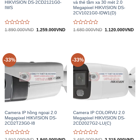
HIKVISION DS-2CD2121G0-
và thẻ tầm xa 30 mét 2.0
IWS
Megapixel HIKVISION DS-
2CV1021G0-IDW1(D)
Được
Được
Giá
Giá
Giá
Gi
1.890.000
VND
1.259.000
VND
1.680.000
VND
1.120.000
VND
gốc:
hiện
gốc:
hiệ
đánh
đánh
1.890.000VND.
tại:
1.680.000VND.
tại:
giá
giá
1.259.000VND.
1.
0
0
trên
trên
5
5
-33%
-33%
Camera IP hồng ngoại 2.0
Camera IP COLORVU 2.0
Megapixel HIKVISION DS-
Megapixel HIKVISION DS-
2CD2T23G0-I8
2CD2027G2-LU(C)
Được
Được
Giá
Giá
Giá
Gi
2.910.000
VND
1.940.000
VND
3.480.000
VND
2.315.000
VND