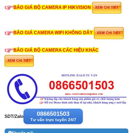
BÁO GIÁ BỘ CAMERA IP HIKVISION
BÁO GIÁ CAMERA WIFI KHÔNG DÂY
BÁO GIÁ BỘ CAMERA CÁC HIỆU KHÁC
0866501503
SDT/Zalo
Tư vấn trực tuyến 24/7
🎁
Khuyến mãi