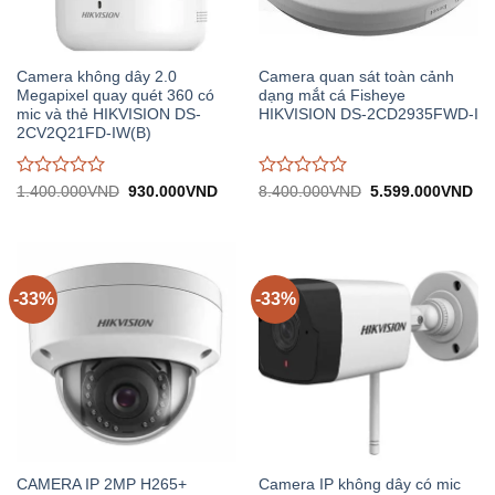
Camera không dây 2.0
Camera quan sát toàn cảnh
Megapixel quay quét 360 có
dạng mắt cá Fisheye
mic và thẻ HIKVISION DS-
HIKVISION DS-2CD2935FWD-I
2CV2Q21FD-IW(B)
Được
Được
Giá
Giá
Giá
Gi
1.400.000
VND
930.000
VND
8.400.000
VND
5.599.000
VND
gốc:
hiện
gốc:
hiệ
đánh
đánh
1.400.000VND.
tại:
8.400.000VND.
tại:
giá
giá
930.000VND.
5.
0
0
trên
trên
5
5
-33%
-33%
CAMERA IP 2MP H265+
Camera IP không dây có mic