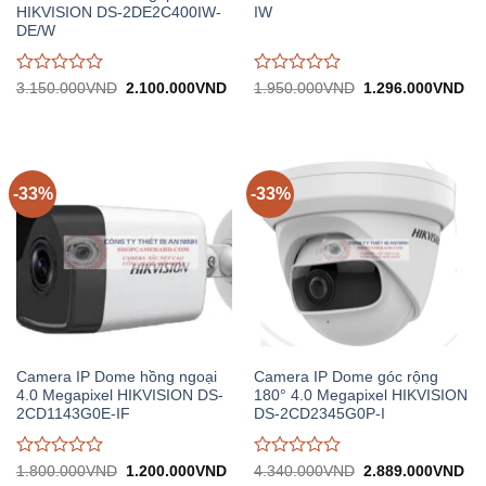
HIKVISION DS-2DE2C400IW-
IW
DE/W
Được
Được
Giá
Giá
Giá
Gi
3.150.000
VND
2.100.000
VND
1.950.000
VND
1.296.000
VND
gốc:
hiện
gốc:
hiệ
đánh
đánh
3.150.000VND.
tại:
1.950.000VND.
tại:
giá
giá
2.100.000VND.
1.
0
0
trên
trên
5
5
-33%
-33%
Camera IP Dome hồng ngoại
Camera IP Dome góc rộng
4.0 Megapixel HIKVISION DS-
180° 4.0 Megapixel HIKVISION
2CD1143G0E-IF
DS-2CD2345G0P-I
Được
Được
Giá
Giá
Giá
Gi
1.800.000
VND
1.200.000
VND
4.340.000
VND
2.889.000
VND
gốc:
hiện
gốc:
hiệ