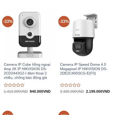
đánh
đánh
1.800.000VND.
tại:
4.340.000VND.
tại:
giá
giá
1.200.000VND.
2.
0
0
trên
trên
5
5
-33%
-33%
Camera IP Cube hồng ngoại
Camera IP Speed Dome 4.0
4mp 2K IP HIKVISION DS-
Megapixel IP HIKVISION DS-
2CD2443G2-I đàm thoại 2
2DE2C400SCG-E(F0)
chiều, chống báo động giả
Được
Được
Giá
Giá
Giá
Gi
1.410.000
VND
940.000
VND
3.300.000
VND
2.199.000
VND
gốc:
hiện
gốc:
hiệ
đánh
đánh
1.410.000VND.
tại:
3.300.000VND.
tại:
giá
giá
940.000VND.
2.
0
0
trên
trên
5
5