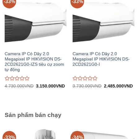
-33%
-33%
Camera IP Có Dây 2.0
Camera IP Có Dây 2.0
Megapixel IP HIKVISION DS-
Megapixel IP HIKVISION DS-
2CD2621G0-IZS tiêu cự zoom
2CD2621G0-I
tự động
Được
Được
Giá
Giá
Giá
Gi
4.730.000
VND
3.150.000
VND
3.730.000
VND
2.485.000
VND
gốc:
hiện
gốc:
hiệ
đánh
đánh
4.730.000VND.
tại:
3.730.000VND.
tại:
giá
giá
3.150.000VND.
2.
0
0
trên
trên
5
5
Sản phẩm bán chạy
-33%
-34%