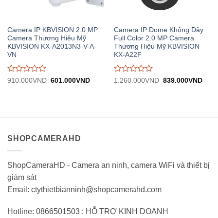
Camera IP KBVISION 2.0 MP
Camera IP Dome Không Dây
Camera Thương Hiệu Mỹ
Full Color 2.0 MP Camera
KBVISION KX-A2013N3-V-A-
Thương Hiệu Mỹ KBVISION
VN
KX-A22F
Được
Được
Giá
Giá
Giá
Giá
910.000
VND
601.000
VND
1.260.000
VND
839.000
VND
gốc:
hiện
gốc:
hiện
đánh
đánh
910.000VND.
tại:
1.260.000VND.
tại:
giá
giá
601.000VND.
839.
0
0
trên
trên
5
5
SHOPCAMERAHD
ShopCameraHD - Camera an ninh, camera WiFi và thiết bị
giám sát
Email: ctythietbianninh@shopcamerahd.com
Hotline: 0866501503 : HỖ TRỢ KINH DOANH