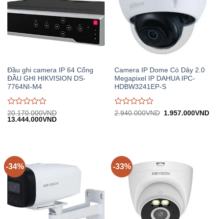
Đầu ghi camera IP 64 Cổng
Camera IP Dome Có Dây 2.0
ĐẦU GHI HIKVISION DS-
Megapixel IP DAHUA IPC-
7764NI-M4
HDBW3241EP-S
Được
Được
Giá
Gi
20.170.000
VND
2.940.000
VND
1.957.000
VND
Giá
Giá
gốc:
hiệ
13.444.000
VND
đánh
đánh
gốc:
hiện
2.940.000VND.
tại:
giá
giá
20.170.000VND.
tại:
1.
0
0
13.444.000VND.
trên
trên
5
5
-34%
-33%