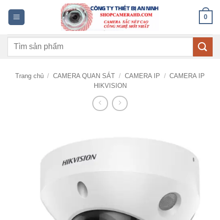
Bỏ
0
qua
nội
Tìm
dung
kiếm:
Trang chủ
/
CAMERA QUAN SÁT
/
CAMERA IP
/
CAMERA IP
HIKVISION