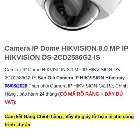
Camera IP Dome HIKVISION 8.0 MP IP
HIKVISION DS-2CD2586G2-IS
Camera IP Dome HIKVISION 8.0 MP IP HIKVISION DS-
2CD2586G2-IS
Báo Giá Camera IP HIKVISION Hôm nay
06/08/2026
Phân phối Camera IP HIKVISION Giá Rẻ, Chính
Hãng , bảo hành 24 tháng
(CÓ MÃ RÕ RÀNG + ĐẦY ĐỦ
VAT)
:
Cam kết Hàng Chính hãng , đầy đủ giấy tờ hợp lệ cho công
trình ,dự án