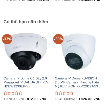
gốc:
hiện
gốc:
hiệ
đánh
đánh
2.910.000VND.
tại:
3.480.000VND.
tại:
giá
giá
1.940.000VND.
2.
0
0
trên
trên
5
5
Có thể bạn cần thêm
-33%
-33%
Camera IP Dome Có Dây 2.0
Camera IP Dome KBVISION
Megapixel IP DAHUA DH-IPC-
2.0 MP Camera Thương Hiệu
HDBW1230EP-S5
Mỹ KBVISION KX-C2012AN3
Được
Được
Giá
Giá
Giá
Gi
1.370.000
VND
912.000
VND
1.540.000
VND
1.026.000
VND
gốc:
hiện
gốc:
hiệ
đánh
đánh
1.370.000VND.
tại:
1.540.000VND.
tại: