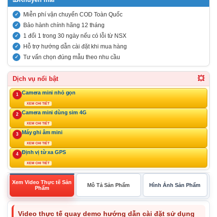
Miễn phí vận chuyển COD Toàn Quốc
Bảo hành chính hãng 12 tháng
1 đổi 1 trong 30 ngày nếu có lỗi từ NSX
Hỗ trợ hướng dẫn cài đặt khi mua hàng
Tư vấn chọn đúng mẫu theo nhu cầu
💥
Dịch vụ nổi bật
Camera mini nhỏ gọn
1
XEM CHI TIẾT
Camera mini dùng sim 4G
2
XEM CHI TIẾT
Máy ghi âm mini
3
XEM CHI TIẾT
Định vị từ xa GPS
4
XEM CHI TIẾT
Xem Video Thực tế Sản
Mô Tả Sản Phẩm
Hình Ảnh Sản Phẩm
Phẩm
Video thực tế quay demo hướng dẫn cài đặt sử dụng