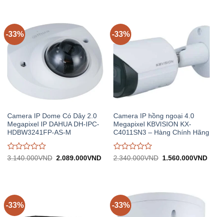
giá
giá
912.000VND.
1.
0
0
trên
trên
5
5
-33%
-33%
Camera IP Dome Có Dây 2.0
Camera IP hồng ngoại 4.0
Megapixel IP DAHUA DH-IPC-
Megapixel KBVISION KX-
HDBW3241FP-AS-M
C4011SN3 – Hàng Chính Hãng
Được
Được
Giá
Giá
Giá
Gi
3.140.000
VND
2.089.000
VND
2.340.000
VND
1.560.000
VND
gốc:
hiện
gốc:
hiệ
đánh
đánh
3.140.000VND.
tại:
2.340.000VND.
tại:
giá
giá
2.089.000VND.
1.
0
0
trên
trên
5
5
-33%
-33%