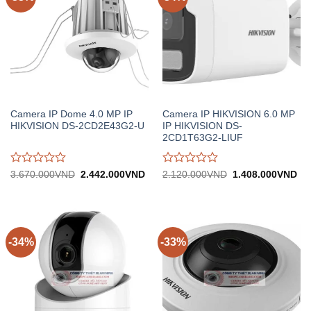
Camera IP Dome 4.0 MP IP
Camera IP HIKVISION 6.0 MP
HIKVISION DS-2CD2E43G2-U
IP HIKVISION DS-
2CD1T63G2-LIUF
Được
Được
Giá
Giá
Giá
Gi
3.670.000
VND
2.442.000
VND
2.120.000
VND
1.408.000
VND
gốc:
hiện
gốc:
hiệ
đánh
đánh
3.670.000VND.
tại:
2.120.000VND.
tại:
giá
giá
2.442.000VND.
1.
0
0
trên
trên
5
5
-34%
-33%