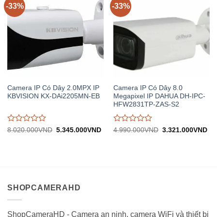
-33%
-33%
Camera IP Có Dây 2.0MPX IP
Camera IP Có Dây 8.0
KBVISION KX-DAi2205MN-EB
Megapixel IP DAHUA DH-IPC-
HFW2831TP-ZAS-S2
Được
Được
Giá
Giá
Giá
Gi
8.020.000
VND
5.345.000
VND
4.990.000
VND
3.321.000
VND
gốc:
hiện
gốc:
hiệ
đánh
đánh
8.020.000VND.
tại:
4.990.000VND.
tại:
giá
giá
5.345.000VND.
3.
0
0
trên
trên
5
5
SHOPCAMERAHD
ShopCameraHD - Camera an ninh, camera WiFi và thiết bị