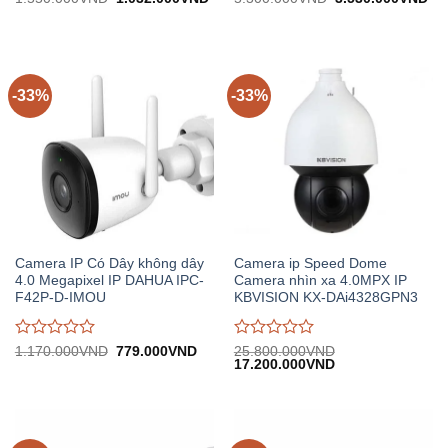
gốc:
hiện
gốc:
hiệ
đánh
đánh
1.550.000VND.
tại:
5.300.000VND.
tại:
giá
giá
1.032.000VND.
3.
0
0
trên
trên
5
5
-33%
-33%
Camera IP Có Dây không dây
Camera ip Speed Dome
4.0 Megapixel IP DAHUA IPC-
Camera nhìn xa 4.0MPX IP
F42P-D-IMOU
KBVISION KX-DAi4328GPN3
Được
Được
Giá
Giá
1.170.000
VND
779.000
VND
25.800.000
VND
gốc:
hiện
Giá
Giá
17.200.000
VND
đánh
đánh
1.170.000VND.
tại:
gốc:
hiện
giá
giá
779.000VND.
25.800.000VND.
tại:
0
0
17.200.000VND.
trên
trên
5
5