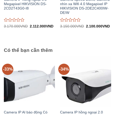
Megapixel HIKVISION DS-
nhìn xa Wifi 4.0 Megapixel IP
2CD2T43G0-I8
HIKVISION DS-2DE2C400IW-
DE/W
Được
Được
Giá
Giá
Giá
Gi
3.170.000
VND
2.112.000
VND
3.150.000
VND
2.100.000
VND
gốc:
hiện
gốc:
hiệ
đánh
đánh
3.170.000VND.
tại:
3.150.000VND.
tại:
giá
giá
2.112.000VND.
2.
0
0
trên
trên
5
5
Có thể bạn cần thêm
-33%
-34%
Camera IP AI báo động Có
Camera IP hồng ngoại 2.0