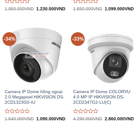
Được
Được
Giá
Giá
Giá
Gi
1.850.000
VND
1.230.000
VND
1.650.000
VND
1.099.000
VND
gốc:
hiện
gốc:
hiệ
đánh
đánh
1.850.000VND.
tại:
1.650.000VND.
tại:
giá
giá
1.230.000VND.
1.
0
0
trên
trên
5
5
-34%
-33%
Camera IP Dome hồng ngoại
Camera IP Dome COLORVU
2.0 Megapixel HIKVISION DS-
4.0 MP IP HIKVISION DS-
2CD1323G0-IU
2CD2347G2-LU(C)
Được
Được
Giá
Giá
Giá
Gi
1.640.000
VND
1.090.000
VND
4.290.000
VND
2.860.000
VND
gốc:
hiện
gốc:
hiệ
đánh
đánh
1.640.000VND.
tại:
4.290.000VND.
tại:
giá
giá
1.090.000VND.
2.
0
0
trên
trên