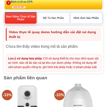
Định vị từ xa GPS
4
XEM CHI TIẾT
Xem Video Thực tế Sản
Mô Tả Sản Phẩm
Hình Ảnh Sản Phẩm
Phẩm
Video thực tế quay demo hướng dẫn cài đặt sử dụng
thiết bị
Chưa tìm thấy video trong mô tả sản phẩm.
Lưu ý sử dụng hợp pháp:
Chỉ sử dụng thiết bị cho mục đích quan sát
an ninh, bảo vệ tài sản và tại khu vực được phép. Không sử dụng để
xâm phạm quyền riêng tư, ghi hình trái phép hoặc vi phạm pháp luật.
Sản phẩm liên quan
-33%
-33%