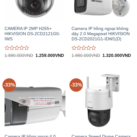
CAMERA IP 2MP H265+
Camera IP hồng ngoại không
HIKVISION DS-2CD2121G0-
dây 2.0 Megapixel HIKVISION
IWS
DS-2CD2021G1-IDW1(D)
Được
Được
Giá
Giá
Giá
Gi
1.890.000
VND
1.259.000
VND
1.980.000
VND
1.320.000
VND
gốc:
hiện
gốc:
hiệ
đánh
đánh
1.890.000VND.
tại:
1.980.000VND.
tại:
giá
giá
1.259.000VND.
1.
0
0
trên
trên
5
5
-33%
-33%
Camera IP hồng ngoại 4.0
Camera Speed Dome Camera