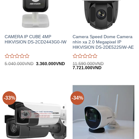
CAMERA IP CUBE 4MP
Camera Speed Dome Camera
HIKVISION DS-2CD2443G0-IW
nhìn xa 2.0 Megapixel IP
HIKVISION DS-2DE5225IW-AE
Được
Được
Giá
Giá
5.040.000
VND
3.360.000
VND
11.590.000
VND
gốc:
hiện
Giá
Giá
7.721.000
VND
đánh
đánh
5.040.000VND.
tại:
gốc:
hiện
giá
giá
3.360.000VND.
11.590.000VND.
tại:
0
0
7.721.000VND.
trên
trên
5
5
-33%
-34%