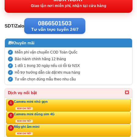
2.893.00
Giao tận nơi miễn phí, nhận tại cửa hàng
0866501503
SDT/Zalo
Tư vấn trực tuyến 24/7
🎁
Khuyến mãi
Miễn phí vận chuyển COD Toàn Quốc
Bảo hành chính hãng 12 tháng
1 đổi 1 trong 30 ngày nếu có lỗi từ NSX
Hỗ trợ hướng dẫn cài đặt khi mua hàng
Tư vấn chọn đúng mẫu theo nhu cầu
💥
Dịch vụ nổi bật
Camera mini nhỏ gọn
1
XEM CHI TIẾT
Camera mini dùng sim 4G
2
XEM CHI TIẾT
Máy ghi âm mini
3
XEM CHI TIẾT