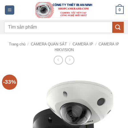
Bỏ
0
qua
nội
Tìm
dung
kiếm:
Trang chủ
/
CAMERA QUAN SÁT
/
CAMERA IP
/
CAMERA IP
HIKVISION
-33%