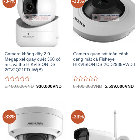
-34%
-33%
Camera không dây 2.0
Camera quan sát toàn cảnh
Megapixel quay quét 360 có
dạng mắt cá Fisheye
mic và thẻ HIKVISION DS-
HIKVISION DS-2CD2935FWD-I
2CV2Q21FD-IW(B)
Được
Được
Giá
Giá
Giá
Gi
1.400.000
VND
930.000
VND
8.400.000
VND
5.599.000
VND
gốc:
hiện
gốc:
hiệ
đánh
đánh
1.400.000VND.
tại:
8.400.000VND.
tại:
giá
giá
930.000VND.
5.
0
0
trên
trên
5
5
-33%
-33%