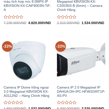
màu tích hợp míc 8.0MPX IP
Megapixel KBVISION KX-
KBVISION KX-CAiF8003N-TiF-
C2003N3-B (6mm) – Camera
A
Chính Hãng
Được
Được
Giá
Giá
Giá
Gi
7.230.000
VND
4.820.000
VND
2.310.000
VND
1.534.000
VND
gốc:
hiện
gốc:
hiệ
đánh
đánh
7.230.000VND.
tại:
2.310.000VND.
tại:
giá
giá
4.820.000VND.
1.
0
0
trên
trên
5
5
-33%
-33%
Camera IP Dome hồng ngoại
Camera IP 2.0 Megapixel IP
3.0 Megapixel KBVISION KX-
DAHUA DH-IPC-HFW3249T1P-
A3112N2 – Hàng Chính Hãng
AS-PV
Được
Được
Giá
Giá
Giá
Gi
1.550.000
VND
1.032.000
VND
5.300.000
VND
3.530.000
VND