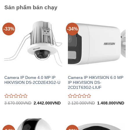
5
5
Sản phẩm bán chạy
-33%
-34%
Camera IP Dome 4.0 MP IP
Camera IP HIKVISION 6.0 MP
HIKVISION DS-2CD2E43G2-U
IP HIKVISION DS-
2CD1T63G2-LIUF
Được
Được
Giá
Giá
Giá
Gi
3.670.000
VND
2.442.000
VND
2.120.000
VND
1.408.000
VND
gốc:
hiện
gốc:
hiệ
đánh
đánh
3.670.000VND.
tại:
2.120.000VND.
tại:
giá
giá
2.442.000VND.
1.
0
0
trên
trên
5
5