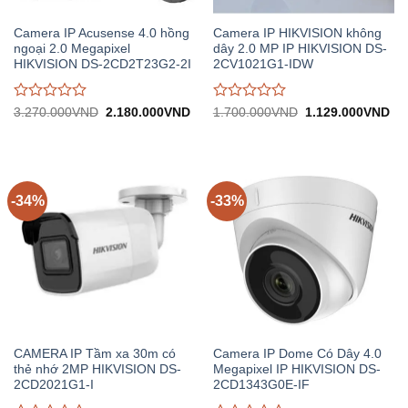
Camera IP Acusense 4.0 hồng
Camera IP HIKVISION không
ngoại 2.0 Megapixel
dây 2.0 MP IP HIKVISION DS-
HIKVISION DS-2CD2T23G2-2I
2CV1021G1-IDW
Được
Được
Giá
Giá
Giá
Gi
3.270.000
VND
2.180.000
VND
1.700.000
VND
1.129.000
VND
gốc:
hiện
gốc:
hiệ
đánh
đánh
3.270.000VND.
tại:
1.700.000VND.
tại:
giá
giá
2.180.000VND.
1.
0
0
trên
trên
5
5
-34%
-33%
CAMERA IP Tầm xa 30m có
Camera IP Dome Có Dây 4.0
thẻ nhớ 2MP HIKVISION DS-
Megapixel IP HIKVISION DS-
2CD2021G1-I
2CD1343G0E-IF