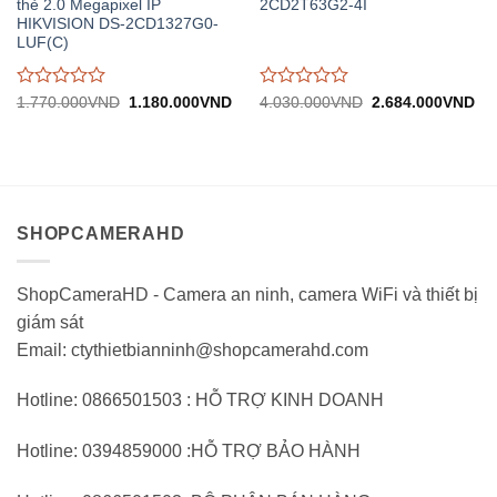
thẻ 2.0 Megapixel IP
2CD2T63G2-4I
HIKVISION DS-2CD1327G0-
LUF(C)
Được
Được
Giá
Giá
Giá
Gi
1.770.000
VND
1.180.000
VND
4.030.000
VND
2.684.000
VND
gốc:
hiện
gốc:
hiệ
đánh
đánh
1.770.000VND.
tại:
4.030.000VND.
tại:
giá
giá
1.180.000VND.
2.
0
0
trên
trên
5
5
SHOPCAMERAHD
ShopCameraHD - Camera an ninh, camera WiFi và thiết bị
giám sát
Email: ctythietbianninh@shopcamerahd.com
Hotline: 0866501503 : HỖ TRỢ KINH DOANH
Hotline: 0394859000 :HỖ TRỢ BẢO HÀNH