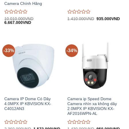
Camera Chính Hãng
Được
Được
Giá
Giá
10.010.000
VND
1.410.000
VND
935.000
VND
Giá
Giá
gốc:
hiện
6.667.000
VND
đánh
đánh
gốc:
hiện
1.410.000VND.
tại:
giá
giá
10.010.000VND.
tại:
935.
0
0
6.667.000VND.
trên
trên
5
5
-33%
-34%
Camera IP Dome Có Dây
Camera ip Speed Dome
4.0MPX IP KBVISION KX-
Camera nhìn xa không dây
C4012AN3
2.0MPX IP KBVISION KX-
AF2016WPN-AL
Được
Được
Giá
Giá
Giá
Giá