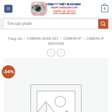
Bỏ
0
qua
nội
Tìm
dung
kiếm:
Trang chủ
/
CAMERA QUAN SÁT
/
CAMERA IP
/
CAMERA IP
KBVISION
-34%