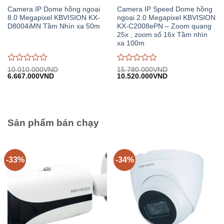
Camera IP Dome hồng ngoại
Camera IP Speed Dome hồng
8.0 Megapixel KBVISION KX-
ngoại 2.0 Megapixel KBVISION
D8004iMN Tầm Nhìn xa 50m
KX-C2008ePN – Zoom quang
25x , zoom số 16x Tầm nhìn
xa 100m
Được
Được
10.010.000
VND
15.780.000
VND
Giá
Giá
Giá
Giá
6.667.000
VND
10.520.000
VND
đánh
đánh
gốc:
hiện
gốc:
hiện
giá
giá
10.010.000VND.
tại:
15.780.000VND.
tại:
0
0
6.667.000VND.
10.520.000VND.
trên
trên
5
5
Sản phẩm bán chạy
-33%
-34%