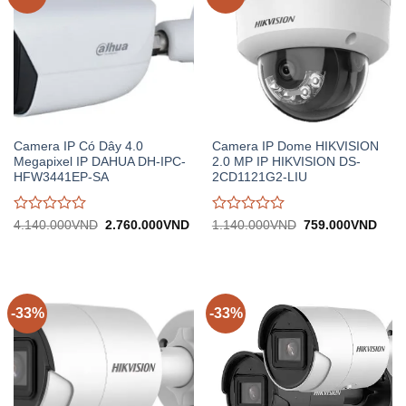
Camera IP Có Dây 4.0
Camera IP Dome HIKVISION
Megapixel IP DAHUA DH-IPC-
2.0 MP IP HIKVISION DS-
HFW3441EP-SA
2CD1121G2-LIU
Được
Được
Giá
Giá
Giá
Giá
4.140.000
VND
2.760.000
VND
1.140.000
VND
759.000
VND
gốc:
hiện
gốc:
hiện
đánh
đánh
4.140.000VND.
tại:
1.140.000VND.
tại:
giá
giá
2.760.000VND.
759.
0
0
trên
trên
5
5
-33%
-33%