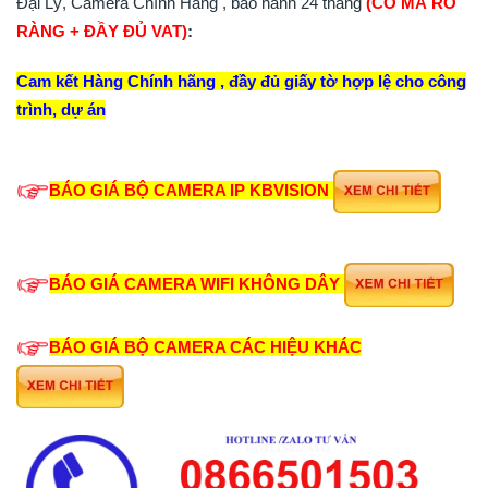
Đại Lý, Camera Chính Hãng , bảo hành 24 tháng
(CÓ MÃ RÕ
RÀNG + ĐẦY ĐỦ VAT)
:
Cam kết Hàng Chính hãng , đầy đủ giấy tờ hợp lệ cho công
trình, dự án
BÁO GIÁ BỘ CAMERA IP KBVISION
BÁO GIÁ CAMERA WIFI KHÔNG DÂY
BÁO GIÁ BỘ CAMERA CÁC HIỆU KHÁC