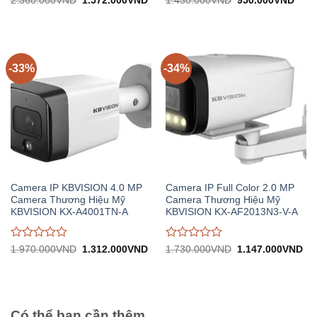
2.360.000
VND
1.572.000
VND
1.430.000
VND
950.000
VND
gốc:
hiện
gốc:
hiện
đánh
đánh
2.360.000VND.
tại:
1.430.000VND.
tại:
giá
giá
1.572.000VND.
950.
0
0
trên
trên
5
5
-33%
-34%
Camera IP KBVISION 4.0 MP
Camera IP Full Color 2.0 MP
Camera Thương Hiệu Mỹ
Camera Thương Hiệu Mỹ
KBVISION KX-A4001TN-A
KBVISION KX-AF2013N3-V-A
Được
Được
Giá
Giá
Giá
Gi
1.970.000
VND
1.312.000
VND
1.730.000
VND
1.147.000
VND
gốc:
hiện
gốc:
hiệ
đánh
đánh
1.970.000VND.
tại:
1.730.000VND.
tại:
giá
giá
1.312.000VND.
1.
0
0
trên
trên
5
5
Có thể bạn cần thêm