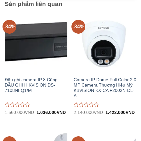
Sản phẩm liên quan
-34%
-34%
Đầu ghi camera IP 8 Cổng
Camera IP Dome Full Color 2.0
ĐẦU GHI HIKVISION DS-
MP Camera Thương Hiệu Mỹ
7108NI-Q1/M
KBVISION KX-CAiF2002N-DL-
A
Được
Được
Giá
Giá
Giá
Gi
1.560.000
VND
1.036.000
VND
2.140.000
VND
1.422.000
VND
gốc:
hiện
gốc:
hiệ
đánh
đánh
1.560.000VND.
tại:
2.140.000VND.
tại:
giá
giá
1.036.000VND.
1.
0
0
trên
trên
5
5