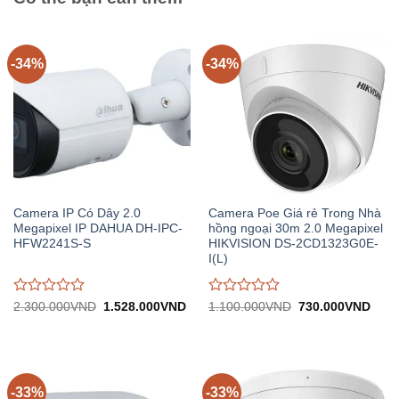
-34%
-34%
Camera IP Có Dây 2.0
Camera Poe Giá rẻ Trong Nhà
Megapixel IP DAHUA DH-IPC-
hồng ngoại 30m 2.0 Megapixel
HFW2241S-S
HIKVISION DS-2CD1323G0E-
I(L)
Được
Được
Giá
Giá
Giá
Giá
2.300.000
VND
1.528.000
VND
1.100.000
VND
730.000
VND
gốc:
hiện
gốc:
hiện
đánh
đánh
2.300.000VND.
tại:
1.100.000VND.
tại:
giá
giá
1.528.000VND.
730.
0
0
trên
trên
5
5
-33%
-33%