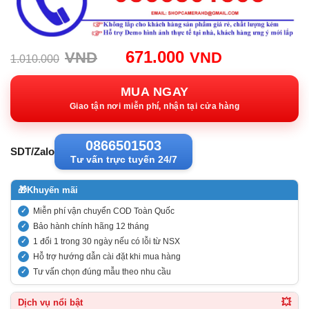
Giá
Giá
671.000
VND
VND
1.010.000
gốc:
hiện
1.010.000VND.
tại:
MUA NGAY
671.000VN
Giao tận nơi miễn phí, nhận tại cửa hàng
0866501503
SDT/Zalo
Tư vấn trực tuyến 24/7
🎁
Khuyến mãi
Miễn phí vận chuyển COD Toàn Quốc
Bảo hành chính hãng 12 tháng
1 đổi 1 trong 30 ngày nếu có lỗi từ NSX
Hỗ trợ hướng dẫn cài đặt khi mua hàng
Tư vấn chọn đúng mẫu theo nhu cầu
💥
Dịch vụ nổi bật