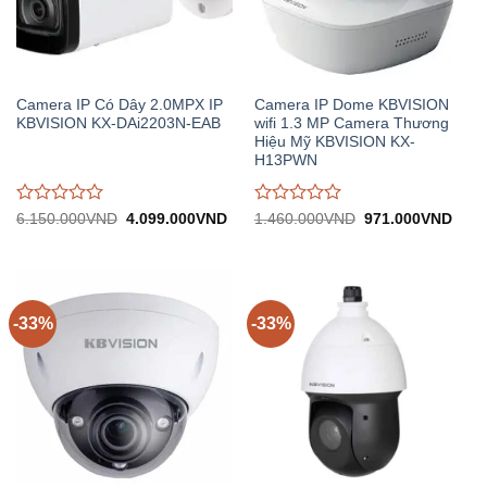
Camera IP Có Dây 2.0MPX IP
Camera IP Dome KBVISION
KBVISION KX-DAi2203N-EAB
wifi 1.3 MP Camera Thương
Hiệu Mỹ KBVISION KX-
H13PWN
Được
Được
Giá
Giá
Giá
Giá
6.150.000
VND
4.099.000
VND
1.460.000
VND
971.000
VND
gốc:
hiện
gốc:
hiện
đánh
đánh
6.150.000VND.
tại:
1.460.000VND.
tại:
giá
giá
4.099.000VND.
971.
0
0
trên
trên
5
5
-33%
-33%