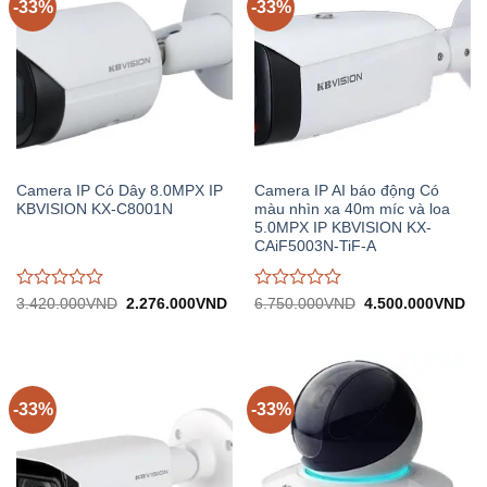
-33%
-33%
Camera IP Có Dây 8.0MPX IP
Camera IP AI báo động Có
KBVISION KX-C8001N
màu nhìn xa 40m míc và loa
5.0MPX IP KBVISION KX-
CAiF5003N-TiF-A
Được
Được
Giá
Giá
Giá
Gi
3.420.000
VND
2.276.000
VND
6.750.000
VND
4.500.000
VND
gốc:
hiện
gốc:
hiệ
đánh
đánh
3.420.000VND.
tại:
6.750.000VND.
tại:
giá
giá
2.276.000VND.
4.
0
0
trên
trên
5
5
-33%
-33%