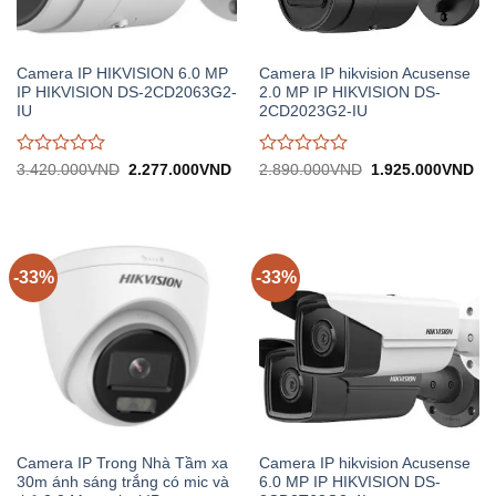
Camera IP HIKVISION 6.0 MP
Camera IP hikvision Acusense
IP HIKVISION DS-2CD2063G2-
2.0 MP IP HIKVISION DS-
IU
2CD2023G2-IU
Được
Được
Giá
Giá
Giá
Gi
3.420.000
VND
2.277.000
VND
2.890.000
VND
1.925.000
VND
gốc:
hiện
gốc:
hiệ
đánh
đánh
3.420.000VND.
tại:
2.890.000VND.
tại:
giá
giá
2.277.000VND.
1.
0
0
trên
trên
5
5
-33%
-33%
Camera IP Trong Nhà Tầm xa
Camera IP hikvision Acusense
30m ánh sáng trắng có mic và
6.0 MP IP HIKVISION DS-