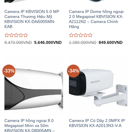
Camera IP KBVISION 5.0 MP
Camera IP Dome hồng ngoại
Camera Thương Hiệu Mỹ
2.0 Megapixel KBVISION KX-
KBVISION KX-DAi5005MN-
A2112N2 – Camera Chính
EAB
Hãng
Được
Được
Giá
Giá
Giá
Giá
8.470.000
VND
5.646.000
VND
1.280.000
VND
849.600
VND
gốc:
hiện
gốc:
hiện
đánh
đánh
8.470.000VND.
tại:
1.280.000VND.
tại:
giá
giá
5.646.000VND.
849.
0
0
trên
trên
5
5
-33%
-34%
Camera IP hồng ngoại 8.0
Camera IP Có Dây 2.0MPX IP
Megapixel Nhìn xa 50m
KBVISION KX-A2013N3-V-A
KBVISION KX-D8005iMN –