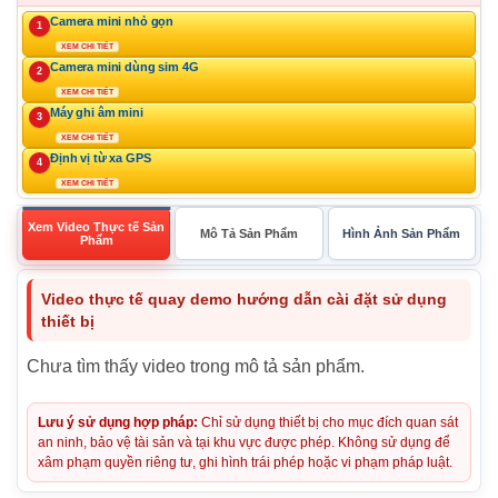
Camera mini nhỏ gọn
1
XEM CHI TIẾT
Camera mini dùng sim 4G
2
XEM CHI TIẾT
Máy ghi âm mini
3
XEM CHI TIẾT
Định vị từ xa GPS
4
XEM CHI TIẾT
Xem Video Thực tế Sản
Mô Tả Sản Phẩm
Hình Ảnh Sản Phẩm
Phẩm
Video thực tế quay demo hướng dẫn cài đặt sử dụng
thiết bị
Chưa tìm thấy video trong mô tả sản phẩm.
Lưu ý sử dụng hợp pháp:
Chỉ sử dụng thiết bị cho mục đích quan sát
an ninh, bảo vệ tài sản và tại khu vực được phép. Không sử dụng để
xâm phạm quyền riêng tư, ghi hình trái phép hoặc vi phạm pháp luật.