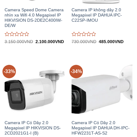
Camera Speed Dome Camera
Camera IP không dây 2.0
nhìn xa Wifi 4.0 Megapixel IP
Megapixel IP DAHUA IPC-
HIKVISION DS-2DE2C400IW-
C22SP-IMOU
DE/W
Được
Được
Giá
Giá
Giá
Giá
3.150.000
VND
2.100.000
VND
730.000
VND
485.000
VND
gốc:
hiện
gốc:
hiện
đánh
đánh
3.150.000VND.
tại:
730.000VND.
tại:
giá
giá
2.100.000VND.
485.0
0
0
trên
trên
5
5
-33%
-34%
Camera IP Có Dây 2.0
Camera IP Có Dây 2.0
Megapixel IP HIKVISION DS-
Megapixel IP DAHUA DH-IPC-
2CD2021G1-I (B)
HFW2231T-AS-S2