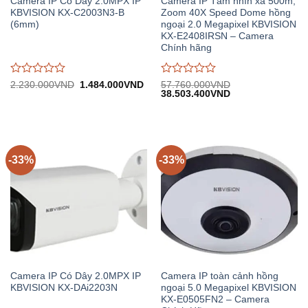
Camera IP Có Dây 2.0MPX IP
Camera IP Tầm nhìn xa 500m,
KBVISION KX-C2003N3-B
Zoom 40X Speed Dome hồng
(6mm)
ngoại 2.0 Megapixel KBVISION
KX-E2408IRSN – Camera
Chính hãng
Được
Được
Giá
Giá
2.230.000
VND
1.484.000
VND
57.760.000
VND
gốc:
hiện
Giá
Giá
38.503.400
VND
đánh
đánh
2.230.000VND.
tại:
gốc:
hiện
giá
giá
1.484.000VND.
57.760.000VND.
tại:
0
0
38.503.400VND.
trên
trên
5
5
-33%
-33%
Camera IP Có Dây 2.0MPX IP
Camera IP toàn cảnh hồng
KBVISION KX-DAi2203N
ngoại 5.0 Megapixel KBVISION
KX-E0505FN2 – Camera