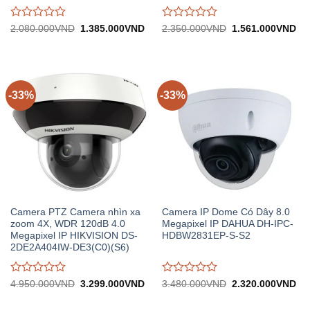
Được
Được
Giá
Giá
Giá
Gi
2.080.000
VND
1.385.000
VND
2.350.000
VND
1.561.000
VND
gốc:
hiện
gốc:
hiệ
đánh
đánh
2.080.000VND.
tại:
2.350.000VND.
tại:
giá
giá
1.385.000VND.
1.
0
0
trên
trên
5
5
-33%
-33%
Camera PTZ Camera nhìn xa
Camera IP Dome Có Dây 8.0
zoom 4X, WDR 120dB 4.0
Megapixel IP DAHUA DH-IPC-
Megapixel IP HIKVISION DS-
HDBW2831EP-S-S2
2DE2A404IW-DE3(C0)(S6)
Được
Được
Giá
Giá
Giá
Gi
4.950.000
VND
3.299.000
VND
3.480.000
VND
2.320.000
VND
gốc:
hiện
gốc:
hiệ
đánh
đánh
4.950.000VND.
tại:
3.480.000VND.
tại:
giá
giá