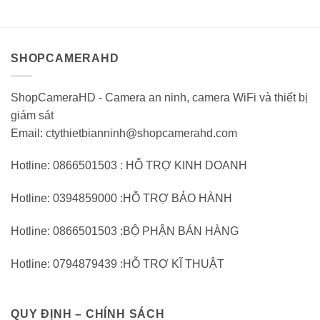
3.299.000VND.
2.
0
0
trên
trên
5
5
SHOPCAMERAHD
ShopCameraHD - Camera an ninh, camera WiFi và thiết bị
giám sát
Email: ctythietbianninh@shopcamerahd.com
Hotline: 0866501503 : HỖ TRỢ KINH DOANH
Hotline: 0394859000 :HỖ TRỢ BẢO HÀNH
Hotline: 0866501503 :BỘ PHẬN BÁN HÀNG
Hotline: 0794879439 :HỖ TRỢ KĨ THUẬT
QUY ĐỊNH – CHÍNH SÁCH