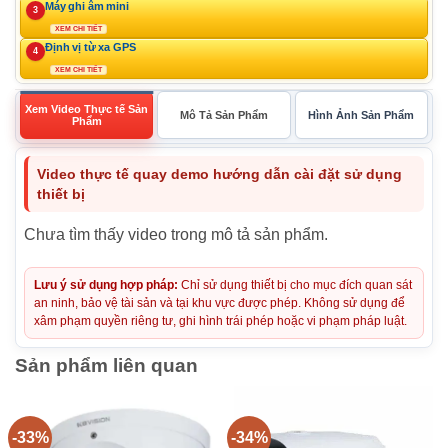
Máy ghi âm mini
3
XEM CHI TIẾT
Định vị từ xa GPS
4
XEM CHI TIẾT
Xem Video Thực tế Sản
Mô Tả Sản Phẩm
Hình Ảnh Sản Phẩm
Phẩm
Video thực tế quay demo hướng dẫn cài đặt sử dụng
thiết bị
Chưa tìm thấy video trong mô tả sản phẩm.
Lưu ý sử dụng hợp pháp:
Chỉ sử dụng thiết bị cho mục đích quan sát
an ninh, bảo vệ tài sản và tại khu vực được phép. Không sử dụng để
xâm phạm quyền riêng tư, ghi hình trái phép hoặc vi phạm pháp luật.
Sản phẩm liên quan
-33%
-34%