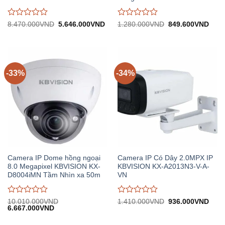
Được
Được
Giá
Giá
Giá
Giá
8.470.000
VND
5.646.000
VND
1.280.000
VND
849.600
VND
gốc:
hiện
gốc:
hiện
đánh
đánh
8.470.000VND.
tại:
1.280.000VND.
tại:
giá
giá
5.646.000VND.
849.
0
0
trên
trên
5
5
-33%
-34%
Camera IP Dome hồng ngoại
Camera IP Có Dây 2.0MPX IP
8.0 Megapixel KBVISION KX-
KBVISION KX-A2013N3-V-A-
D8004iMN Tầm Nhìn xa 50m
VN
Được
Được
Giá
Giá
10.010.000
VND
1.410.000
VND
936.000
VND
Giá
Giá
gốc:
hiện
6.667.000
VND
đánh
đánh
gốc:
hiện
1.410.000VND.
tại:
giá
giá
10.010.000VND.
tại:
936.