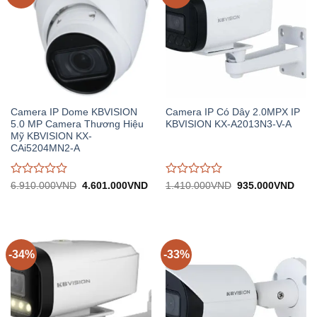
Camera IP Dome KBVISION
Camera IP Có Dây 2.0MPX IP
5.0 MP Camera Thương Hiệu
KBVISION KX-A2013N3-V-A
Mỹ KBVISION KX-
CAi5204MN2-A
Được
Được
Giá
Giá
Giá
Giá
6.910.000
VND
4.601.000
VND
1.410.000
VND
935.000
VND
gốc:
hiện
gốc:
hiện
đánh
đánh
6.910.000VND.
tại:
1.410.000VND.
tại:
giá
giá
4.601.000VND.
935.
0
0
trên
trên
5
5
-34%
-33%