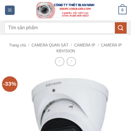
Bỏ
0
qua
nội
Tìm
dung
kiếm:
Trang chủ
/
CAMERA QUAN SÁT
/
CAMERA IP
/
CAMERA IP
KBVISION
-33%