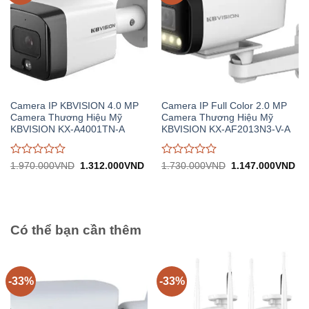
Camera IP KBVISION 4.0 MP
Camera IP Full Color 2.0 MP
Camera Thương Hiệu Mỹ
Camera Thương Hiệu Mỹ
KBVISION KX-A4001TN-A
KBVISION KX-AF2013N3-V-A
Được
Được
Giá
Giá
Giá
Gi
1.970.000
VND
1.312.000
VND
1.730.000
VND
1.147.000
VND
gốc:
hiện
gốc:
hiệ
đánh
đánh
1.970.000VND.
tại:
1.730.000VND.
tại:
giá
giá
1.312.000VND.
1.
0
0
trên
trên
5
5
Có thể bạn cần thêm
-33%
-33%