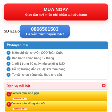
gốc:
hiện
5.040.000VND.
tại:
MUA NGAY
3.358.00
Giao tận nơi miễn phí, nhận tại cửa hàng
0866501503
SDT/Zalo
Tư vấn trực tuyến 24/7
🎁
Khuyến mãi
Miễn phí vận chuyển COD Toàn Quốc
Bảo hành chính hãng 12 tháng
1 đổi 1 trong 30 ngày nếu có lỗi từ NSX
Hỗ trợ hướng dẫn cài đặt khi mua hàng
Tư vấn chọn đúng mẫu theo nhu cầu
💥
Dịch vụ nổi bật
Camera mini nhỏ gọn
1
XEM CHI TIẾT
Camera mini dùng sim 4G
2
XEM CHI TIẾT