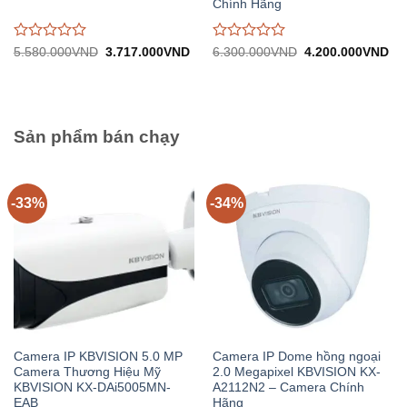
Chính Hãng
Được
Được
Giá
Giá
Giá
Gi
5.580.000
VND
3.717.000
VND
6.300.000
VND
4.200.000
VND
gốc:
hiện
gốc:
hiệ
đánh
đánh
5.580.000VND.
tại:
6.300.000VND.
tại:
giá
giá
3.717.000VND.
4.
0
0
trên
trên
5
5
Sản phẩm bán chạy
-33%
-34%
Camera IP KBVISION 5.0 MP
Camera IP Dome hồng ngoại
Camera Thương Hiệu Mỹ
2.0 Megapixel KBVISION KX-
KBVISION KX-DAi5005MN-
A2112N2 – Camera Chính
EAB
Hãng