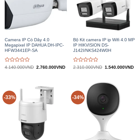
Camera IP Có Dây 4.0
Bộ Kit camera IP ip Wifi 4.0 MP
Megapixel IP DAHUA DH-IPC-
IP HIKVISION DS-
HFW3441EP-SA
J142I/NKS424W0H
Được
Được
Giá
Giá
Giá
Gi
4.140.000
VND
2.760.000
VND
2.310.000
VND
1.540.000
VND
gốc:
hiện
gốc:
hiệ
đánh
đánh
4.140.000VND.
tại:
2.310.000VND.
tại:
giá
giá
2.760.000VND.
1.
0
0
trên
trên
5
5
-33%
-34%