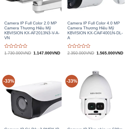
Camera IP Full Color 2.0 MP
Camera IP Full Color 4.0 MP
Camera Thương Hiệu Mỹ
Camera Thương Hiệu Mỹ
KBVISION KX-AF2013N3-V-A-
KBVISION KX-CAiF4001N-DL-
VN
A
Được
Được
Giá
Giá
Giá
Gi
1.730.000
VND
1.147.000
VND
2.350.000
VND
1.565.000
VND
gốc:
hiện
gốc:
hiệ
đánh
đánh
1.730.000VND.
tại:
2.350.000VND.
tại:
giá
giá
1.147.000VND.
1.
0
0
trên
trên
5
5
-33%
-33%