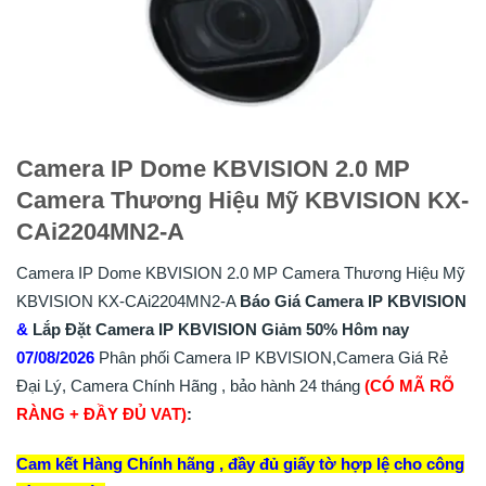
Camera IP Dome KBVISION 2.0 MP
Camera Thương Hiệu Mỹ KBVISION KX-
CAi2204MN2-A
Camera IP Dome KBVISION 2.0 MP Camera Thương Hiệu Mỹ
KBVISION KX-CAi2204MN2-A
Báo Giá Camera IP KBVISION
&
Lắp
Đặt
Camera IP KBVISION
Giảm 50%
Hôm nay
07/08/2026
Phân phối Camera IP KBVISION,Camera Giá Rẻ
Đại Lý, Camera Chính Hãng , bảo hành 24 tháng
(CÓ MÃ RÕ
RÀNG + ĐẦY ĐỦ VAT)
:
Cam kết Hàng Chính hãng , đầy đủ giấy tờ hợp lệ cho công