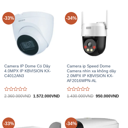
0
0
6.667.000VND.
trên
trên
5
5
-33%
-34%
Camera IP Dome Có Dây
Camera ip Speed Dome
4.0MPX IP KBVISION KX-
Camera nhìn xa không dây
C4012AN3
2.0MPX IP KBVISION KX-
AF2016WPN-AL
Được
Được
Giá
Giá
Giá
Giá
2.360.000
VND
1.572.000
VND
1.430.000
VND
950.000
VND
gốc:
hiện
gốc:
hiện
đánh
đánh
2.360.000VND.
tại:
1.430.000VND.
tại:
giá
giá
1.572.000VND.
950.
0
0
trên
trên
5
5
-33%
-34%