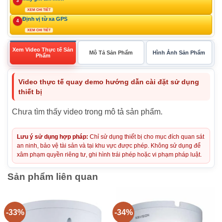
3
XEM CHI TIẾT
Định vị từ xa GPS
4
XEM CHI TIẾT
Xem Video Thực tế Sản
Mô Tả Sản Phẩm
Hình Ảnh Sản Phẩm
Phẩm
Video thực tế quay demo hướng dẫn cài đặt sử dụng
thiết bị
Chưa tìm thấy video trong mô tả sản phẩm.
Lưu ý sử dụng hợp pháp:
Chỉ sử dụng thiết bị cho mục đích quan sát
an ninh, bảo vệ tài sản và tại khu vực được phép. Không sử dụng để
xâm phạm quyền riêng tư, ghi hình trái phép hoặc vi phạm pháp luật.
Sản phẩm liên quan
-33%
-34%