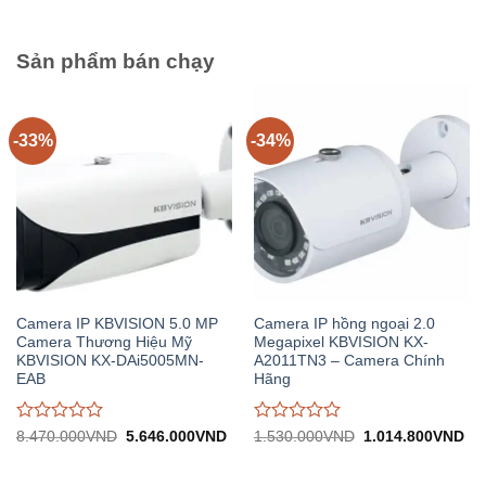
6.669.000VND.
trên
trên
5
5
Sản phẩm bán chạy
-33%
-34%
Camera IP KBVISION 5.0 MP
Camera IP hồng ngoại 2.0
Camera Thương Hiệu Mỹ
Megapixel KBVISION KX-
KBVISION KX-DAi5005MN-
A2011TN3 – Camera Chính
EAB
Hãng
Được
Được
Giá
Giá
Giá
Gi
8.470.000
VND
5.646.000
VND
1.530.000
VND
1.014.800
VND
gốc:
hiện
gốc:
hiệ
đánh
đánh
8.470.000VND.
tại:
1.530.000VND.
tại:
giá
giá
5.646.000VND.
1.