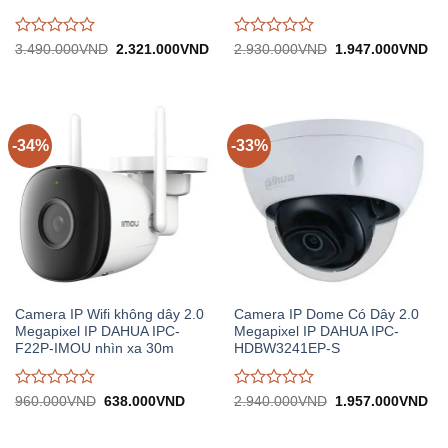
Được
Được
Giá
Giá
Giá
Gi
3.490.000
VND
2.321.000
VND
2.930.000
VND
1.947.000
VND
gốc:
hiện
gốc:
hiệ
đánh
đánh
3.490.000VND.
tại:
2.930.000VND.
tại:
giá
giá
2.321.000VND.
1.
0
0
trên
trên
5
5
-34%
-33%
Camera IP Wifi không dây 2.0
Camera IP Dome Có Dây 2.0
Megapixel IP DAHUA IPC-
Megapixel IP DAHUA IPC-
F22P-IMOU nhìn xa 30m
HDBW3241EP-S
Được
Được
Giá
Giá
Giá
Gi
960.000
VND
638.000
VND
2.940.000
VND
1.957.000
VND
gốc:
hiện
gốc:
hiệ
đánh
đánh
960.000VND.
tại:
2.940.000VND.
tại:
giá
giá
638.000VND.
1.