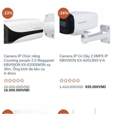
0
0
trên
trên
5
5
-33%
-34%
Camera IP Chức năng
Camera IP Có Dây 2.0MPX IP
Counting people 2.0 Megapixel
KBVISION KX-A2013N3-V-A
KBVISION KX-E2005MSN xa
30m, Ống kính đa tiêu cự
4~8mm
Được
Được
Giá
Giá
24.000.000
VND
1.410.000
VND
935.000
VND
Giá
Giá
gốc:
hiện
16.000.000
VND
đánh
đánh
gốc:
hiện
1.410.000VND.
tại:
giá
giá
24.000.000VND.
tại:
935.
0
0
16.000.000VND.
trên
trên
5
5