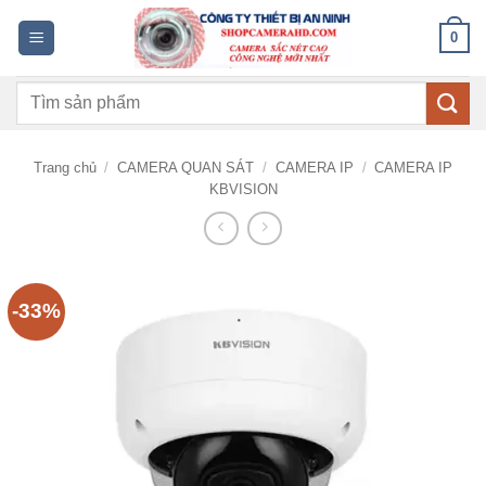
Bỏ
0
qua
nội
Tìm
dung
kiếm:
Trang chủ
/
CAMERA QUAN SÁT
/
CAMERA IP
/
CAMERA IP
KBVISION
-33%