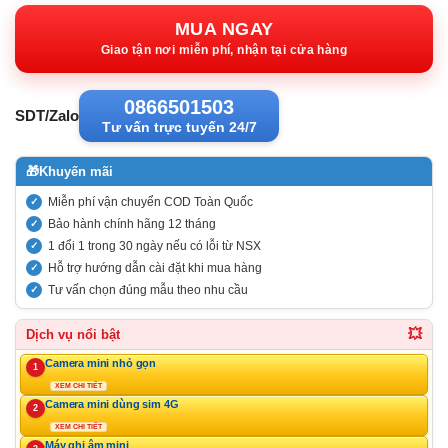
gốc:
hiện
3.190.000VND.
tại:
MUA NGAY
2.126.00
Giao tận nơi miễn phí, nhận tại cửa hàng
0866501503
SDT/Zalo
Tư vấn trực tuyến 24/7
🎁
Khuyến mãi
Miễn phí vận chuyển COD Toàn Quốc
Bảo hành chính hãng 12 tháng
1 đổi 1 trong 30 ngày nếu có lỗi từ NSX
Hỗ trợ hướng dẫn cài đặt khi mua hàng
Tư vấn chọn đúng mẫu theo nhu cầu
💥
Dịch vụ nổi bật
Camera mini nhỏ gọn
1
XEM CHI TIẾT
Camera mini dùng sim 4G
2
XEM CHI TIẾT
Máy ghi âm mini