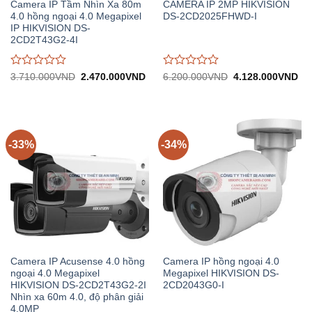
Camera IP Tầm Nhìn Xa 80m
CAMERA IP 2MP HIKVISION
4.0 hồng ngoại 4.0 Megapixel
DS-2CD2025FHWD-I
IP HIKVISION DS-
2CD2T43G2-4I
Được
Được
Giá
Giá
Giá
Gi
3.710.000
VND
2.470.000
VND
6.200.000
VND
4.128.000
VND
gốc:
hiện
gốc:
hiệ
đánh
đánh
3.710.000VND.
tại:
6.200.000VND.
tại:
giá
giá
2.470.000VND.
4.
0
0
trên
trên
5
5
-33%
-34%
Camera IP Acusense 4.0 hồng
Camera IP hồng ngoại 4.0
ngoại 4.0 Megapixel
Megapixel HIKVISION DS-
HIKVISION DS-2CD2T43G2-2I
2CD2043G0-I
Nhìn xa 60m 4.0, độ phân giải
4.0MP