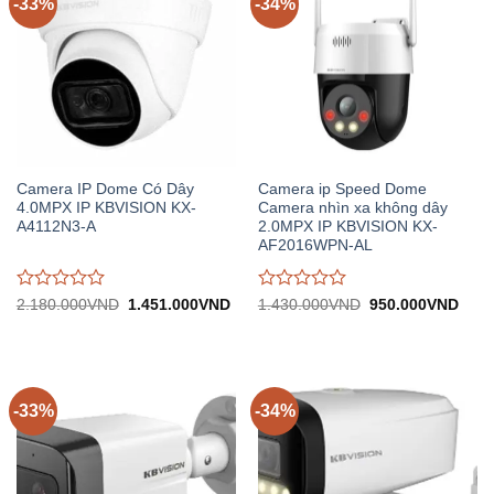
-33%
-34%
Camera IP Dome Có Dây
Camera ip Speed Dome
4.0MPX IP KBVISION KX-
Camera nhìn xa không dây
A4112N3-A
2.0MPX IP KBVISION KX-
AF2016WPN-AL
Được
Được
Giá
Giá
Giá
Giá
2.180.000
VND
1.451.000
VND
1.430.000
VND
950.000
VND
gốc:
hiện
gốc:
hiện
đánh
đánh
2.180.000VND.
tại:
1.430.000VND.
tại:
giá
giá
1.451.000VND.
950.
0
0
trên
trên
5
5
-33%
-34%