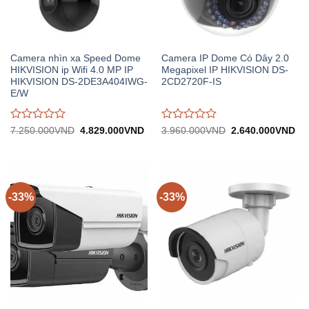
Camera nhìn xa Speed Dome
Camera IP Dome Có Dây 2.0
HIKVISION ip Wifi 4.0 MP IP
Megapixel IP HIKVISION DS-
HIKVISION DS-2DE3A404IWG-
2CD2720F-IS
E/W
Được
Được
Giá
Giá
Giá
Gi
7.250.000
VND
4.829.000
VND
3.960.000
VND
2.640.000
VND
gốc:
hiện
gốc:
hiệ
đánh
đánh
7.250.000VND.
tại:
3.960.000VND.
tại:
giá
giá
4.829.000VND.
2.
0
0
trên
trên
5
5
-33%
-33%