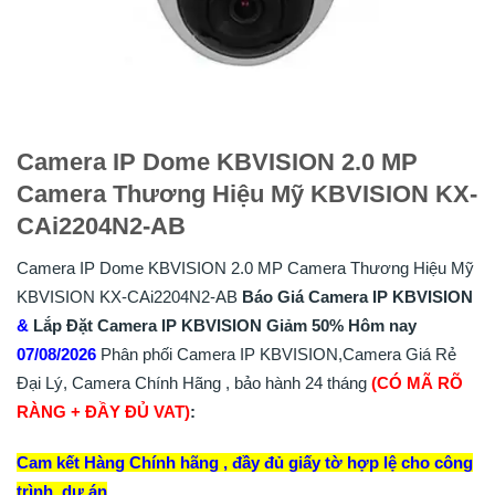
Camera IP Dome KBVISION 2.0 MP
Camera Thương Hiệu Mỹ KBVISION KX-
CAi2204N2-AB
Camera IP Dome KBVISION 2.0 MP Camera Thương Hiệu Mỹ
KBVISION KX-CAi2204N2-AB
Báo Giá Camera IP KBVISION
&
Lắp
Đặt
Camera IP KBVISION
Giảm 50%
Hôm nay
07/08/2026
Phân phối Camera IP KBVISION,Camera Giá Rẻ
Đại Lý, Camera Chính Hãng , bảo hành 24 tháng
(CÓ MÃ RÕ
RÀNG + ĐẦY ĐỦ VAT)
:
Cam kết Hàng Chính hãng , đầy đủ giấy tờ hợp lệ cho công
trình, dự án