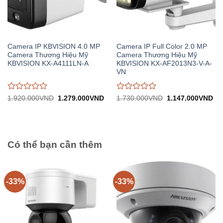
Camera IP KBVISION 4.0 MP
Camera IP Full Color 2.0 MP
Camera Thương Hiệu Mỹ
Camera Thương Hiệu Mỹ
KBVISION KX-A4111LN-A
KBVISION KX-AF2013N3-V-A-
VN
Được
Được
Giá
Giá
Giá
Gi
1.920.000
VND
1.279.000
VND
1.730.000
VND
1.147.000
VND
gốc:
hiện
gốc:
hiệ
đánh
đánh
1.920.000VND.
tại:
1.730.000VND.
tại:
giá
giá
1.279.000VND.
1.
0
0
trên
trên
5
5
Có thể bạn cần thêm
-33%
-33%