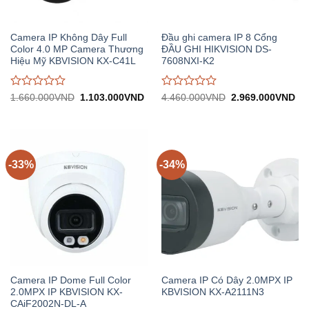
Camera IP Không Dây Full
Đầu ghi camera IP 8 Cổng
Color 4.0 MP Camera Thương
ĐẦU GHI HIKVISION DS-
Hiệu Mỹ KBVISION KX-C41L
7608NXI-K2
Được
Được
Giá
Giá
Giá
Gi
1.660.000
VND
1.103.000
VND
4.460.000
VND
2.969.000
VND
gốc:
hiện
gốc:
hiệ
đánh
đánh
1.660.000VND.
tại:
4.460.000VND.
tại:
giá
giá
1.103.000VND.
2.
0
0
trên
trên
5
5
-33%
-34%
Camera IP Dome Full Color
Camera IP Có Dây 2.0MPX IP
2.0MPX IP KBVISION KX-
KBVISION KX-A2111N3
CAiF2002N-DL-A