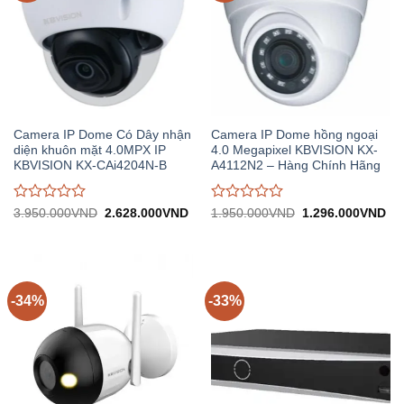
Camera IP Dome Có Dây nhận
Camera IP Dome hồng ngoại
diện khuôn mặt 4.0MPX IP
4.0 Megapixel KBVISION KX-
KBVISION KX-CAi4204N-B
A4112N2 – Hàng Chính Hãng
Được
Được
Giá
Giá
Giá
Gi
3.950.000
VND
2.628.000
VND
1.950.000
VND
1.296.000
VND
gốc:
hiện
gốc:
hiệ
đánh
đánh
3.950.000VND.
tại:
1.950.000VND.
tại:
giá
giá
2.628.000VND.
1.
0
0
trên
trên
5
5
-34%
-33%