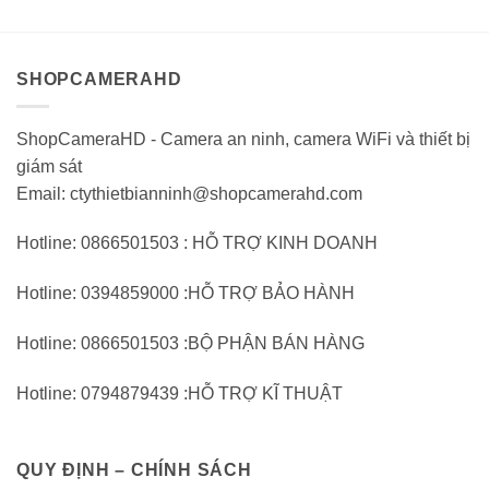
0
0
trên
trên
5
5
SHOPCAMERAHD
ShopCameraHD - Camera an ninh, camera WiFi và thiết bị
giám sát
Email: ctythietbianninh@shopcamerahd.com
Hotline: 0866501503 : HỖ TRỢ KINH DOANH
Hotline: 0394859000 :HỖ TRỢ BẢO HÀNH
Hotline: 0866501503 :BỘ PHẬN BÁN HÀNG
Hotline: 0794879439 :HỖ TRỢ KĨ THUẬT
QUY ĐỊNH – CHÍNH SÁCH