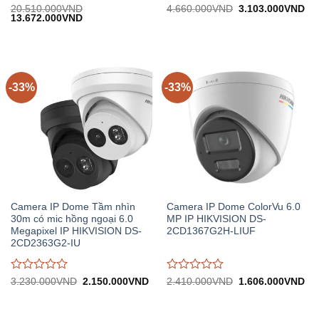
Được
Được
Giá
Gi
20.510.000
VND
4.660.000
VND
3.103.000
VND
Giá
Giá
gốc:
hiệ
13.672.000
VND
đánh
đánh
gốc:
hiện
4.660.000VND.
tại:
giá
giá
20.510.000VND.
tại:
3.
0
0
13.672.000VND.
trên
trên
5
5
-33%
-33%
Camera IP Dome Tầm nhìn
Camera IP Dome ColorVu 6.0
30m có mic hồng ngoại 6.0
MP IP HIKVISION DS-
Megapixel IP HIKVISION DS-
2CD1367G2H-LIUF
2CD2363G2-IU
Được
Được
Giá
Giá
Giá
Gi
3.230.000
VND
2.150.000
VND
2.410.000
VND
1.606.000
VND
gốc:
hiện
gốc:
hiệ
đánh
đánh
3.230.000VND.
tại:
2.410.000VND.
tại:
giá
giá
2.150.000VND.
1.
0
0