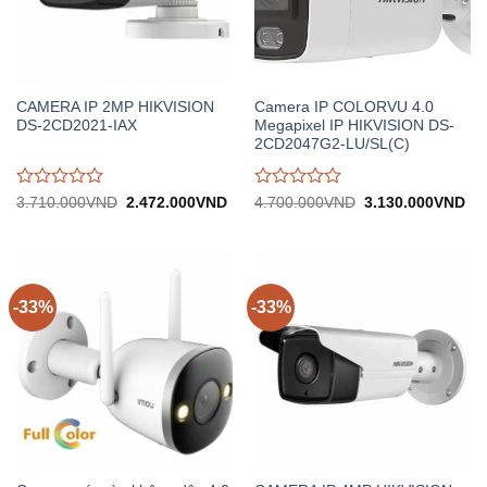
CAMERA IP 2MP HIKVISION
Camera IP COLORVU 4.0
DS-2CD2021-IAX
Megapixel IP HIKVISION DS-
2CD2047G2-LU/SL(C)
Được
Được
Giá
Giá
Giá
Gi
3.710.000
VND
2.472.000
VND
4.700.000
VND
3.130.000
VND
gốc:
hiện
gốc:
hiệ
đánh
đánh
3.710.000VND.
tại:
4.700.000VND.
tại:
giá
giá
2.472.000VND.
3.
0
0
trên
trên
5
5
-33%
-33%