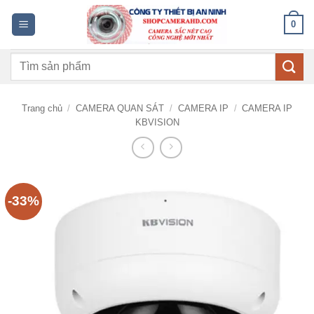
Bỏ
0
qua
nội
Tìm
dung
kiếm:
Trang chủ
/
CAMERA QUAN SÁT
/
CAMERA IP
/
CAMERA IP
KBVISION
-33%