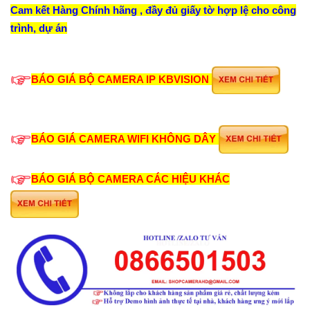
Cam kết Hàng Chính hãng , đầy đủ giấy tờ hợp lệ cho công
trình, dự án
BÁO GIÁ BỘ CAMERA IP KBVISION
BÁO GIÁ CAMERA WIFI KHÔNG DÂY
BÁO GIÁ BỘ CAMERA CÁC HIỆU KHÁC