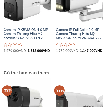
Camera IP KBVISION 4.0 MP
Camera IP Full Color 2.0 MP
Camera Thương Hiệu Mỹ
Camera Thương Hiệu Mỹ
KBVISION KX-A4001TN-A
KBVISION KX-AF2013N3-V-A
Được
Được
Giá
Giá
Giá
Gi
1.970.000
VND
1.312.000
VND
1.730.000
VND
1.147.000
VND
gốc:
hiện
gốc:
hiệ
đánh
đánh
1.970.000VND.
tại:
1.730.000VND.
tại:
giá
giá
1.312.000VND.
1.
0
0
trên
trên
5
5
Có thể bạn cần thêm
-33%
-33%