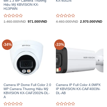
wifi 1.3 MP Camera Thương
KX-4002N
Hiệu Mỹ KBVISION KX-
H13PWN
Được
Được
Giá
Giá
Giá
Gi
1.460.000
VND
971.000
VND
4.460.000
VND
2.970.000
VND
gốc:
hiện
gốc:
hiệ
đánh
đánh
1.460.000VND.
tại:
4.460.000VND.
tại:
giá
giá
971.000VND.
2.
0
0
trên
trên
5
5
-34%
-33%
Camera IP Dome Full Color 2.0
Camera IP Full Color 4.0MPX
MP Camera Thương Hiệu Mỹ
IP KBVISION KX-CAiF4003N-
KBVISION KX-CAiF2002N-DL-
DL-AB
A