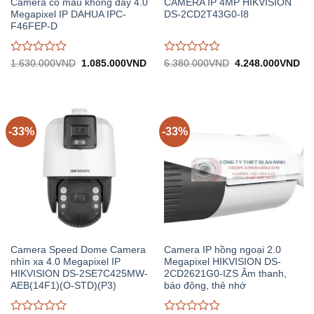
Camera có màu không dây 4.0
CAMERA IP 4MP HIKVISION
Megapixel IP DAHUA IPC-
DS-2CD2T43G0-I8
F46FEP-D
Được
Được
Giá
Giá
Giá
Gi
1.630.000
VND
1.085.000
VND
6.380.000
VND
4.248.000
VND
gốc:
hiện
gốc:
hiệ
đánh
đánh
1.630.000VND.
tại:
6.380.000VND.
tại:
giá
giá
1.085.000VND.
4.
0
0
trên
trên
5
5
-33%
-33%
Camera Speed Dome Camera
Camera IP hồng ngoại 2.0
nhìn xa 4.0 Megapixel IP
Megapixel HIKVISION DS-
HIKVISION DS-2SE7C425MW-
2CD2621G0-IZS Âm thanh,
AEB(14F1)(O-STD)(P3)
báo động, thẻ nhớ