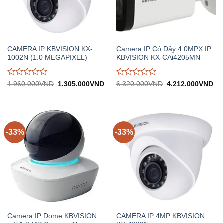
CAMERA IP KBVISION KX-
Camera IP Có Dây 4.0MPX IP
1002N (1.0 MEGAPIXEL)
KBVISION KX-CAi4205MN
Được
Được
Giá
Giá
Giá
Gi
1.960.000
VND
1.305.000
VND
6.320.000
VND
4.212.000
VND
gốc:
hiện
gốc:
hiệ
đánh
đánh
1.960.000VND.
tại:
6.320.000VND.
tại:
giá
giá
1.305.000VND.
4.
0
0
trên
trên
5
5
-33%
-33%
Camera IP Dome KBVISION
CAMERA IP 4MP KBVISION