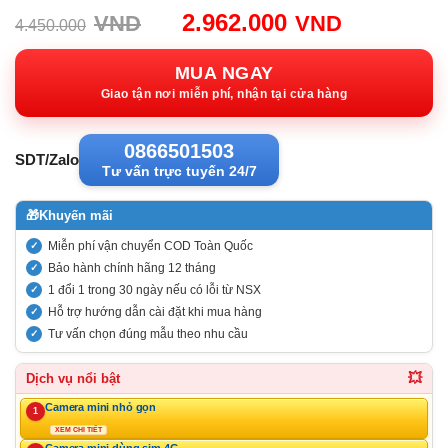
Giá
Giá
2.962.000
VND
VND
4.450.000
gốc:
hiện
4.450.000VND.
tại:
MUA NGAY
2.962.00
Giao tận nơi miễn phí, nhận tại cửa hàng
0866501503
SDT/Zalo
Tư vấn trực tuyến 24/7
🎁
Khuyến mãi
Miễn phí vận chuyển COD Toàn Quốc
Bảo hành chính hãng 12 tháng
1 đổi 1 trong 30 ngày nếu có lỗi từ NSX
Hỗ trợ hướng dẫn cài đặt khi mua hàng
Tư vấn chọn đúng mẫu theo nhu cầu
💥
Dịch vụ nổi bật
Camera mini nhỏ gọn
1
XEM CHI TIẾT
Camera mini dùng sim 4G