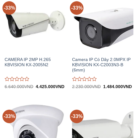
-33%
-33%
CAMERA IP 2MP H.265
Camera IP Có Dây 2.0MPX IP
KBVISION KX-2005N2
KBVISION KX-C2003N3-B
(6mm)
Được
Được
Giá
Giá
Giá
Gi
6.640.000
VND
4.425.000
VND
2.230.000
VND
1.484.000
VND
gốc:
hiện
gốc:
hiệ
đánh
đánh
6.640.000VND.
tại:
2.230.000VND.
tại:
giá
giá
4.425.000VND.
1.
0
0
trên
trên
5
5
-33%
-33%