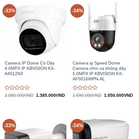
5
5
-33%
-34%
Camera IP Dome Có Dây
Camera ip Speed Dome
4.0MPX IP KBVISION KX-
Camera nhìn xa không dây
A4012N3
5.0MPX IP KBVISION KX-
AF5016WPN-AL
Được
Được
Giá
Giá
Giá
Gi
2.080.000
VND
1.385.000
VND
1.580.000
VND
1.050.000
VND
gốc:
hiện
gốc:
hiệ
đánh
đánh
2.080.000VND.
tại:
1.580.000VND.
tại:
giá
giá
1.385.000VND.
1.
0
0
trên
trên
5
5
-33%
-34%