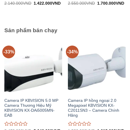
Được
Được
Giá
Giá
Giá
Gi
2.140.000
VND
1.422.000
VND
2.550.000
VND
1.700.000
VND
gốc:
hiện
gốc:
hiệ
đánh
đánh
2.140.000VND.
tại:
2.550.000VND.
tại:
giá
giá
1.422.000VND.
1.
0
0
trên
trên
5
5
Sản phẩm bán chạy
-33%
-34%
Camera IP KBVISION 5.0 MP
Camera IP hồng ngoại 2.0
Camera Thương Hiệu Mỹ
Megapixel KBVISION KX-
KBVISION KX-DAi5005MN-
C2011SN3 – Camera Chính
EAB
Hãng