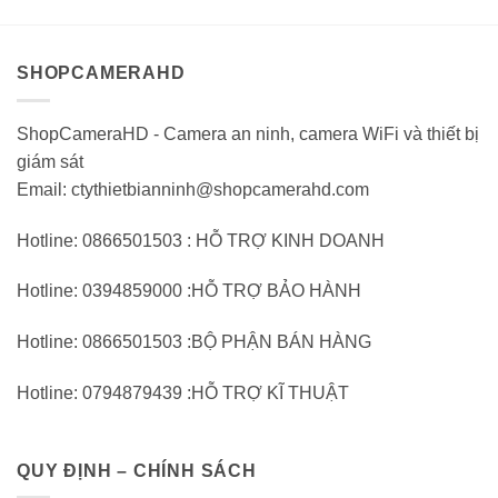
trên
trên
5
5
SHOPCAMERAHD
ShopCameraHD - Camera an ninh, camera WiFi và thiết bị
giám sát
Email: ctythietbianninh@shopcamerahd.com
Hotline: 0866501503 : HỖ TRỢ KINH DOANH
Hotline: 0394859000 :HỖ TRỢ BẢO HÀNH
Hotline: 0866501503 :BỘ PHẬN BÁN HÀNG
Hotline: 0794879439 :HỖ TRỢ KĨ THUẬT
QUY ĐỊNH – CHÍNH SÁCH