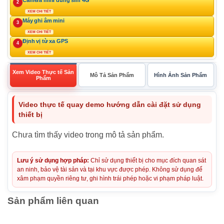
2
XEM CHI TIẾT
Máy ghi âm mini
3
XEM CHI TIẾT
Định vị từ xa GPS
4
XEM CHI TIẾT
Xem Video Thực tế Sản
Mô Tả Sản Phẩm
Hình Ảnh Sản Phẩm
Phẩm
Video thực tế quay demo hướng dẫn cài đặt sử dụng
thiết bị
Chưa tìm thấy video trong mô tả sản phẩm.
Lưu ý sử dụng hợp pháp:
Chỉ sử dụng thiết bị cho mục đích quan sát
an ninh, bảo vệ tài sản và tại khu vực được phép. Không sử dụng để
xâm phạm quyền riêng tư, ghi hình trái phép hoặc vi phạm pháp luật.
Sản phẩm liên quan