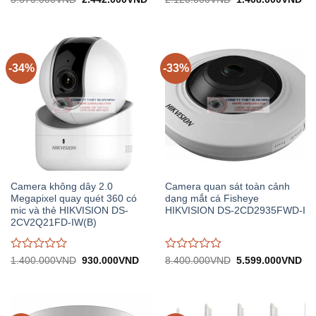
gốc:
hiện
gốc:
hiệ
đánh
đánh
3.670.000VND.
tại:
2.120.000VND.
tại:
giá
giá
2.442.000VND.
1.
0
0
trên
trên
5
5
-34%
-33%
Camera không dây 2.0
Camera quan sát toàn cảnh
Megapixel quay quét 360 có
dạng mắt cá Fisheye
mic và thẻ HIKVISION DS-
HIKVISION DS-2CD2935FWD-I
2CV2Q21FD-IW(B)
Được
Được
Giá
Giá
Giá
Gi
1.400.000
VND
930.000
VND
8.400.000
VND
5.599.000
VND
gốc:
hiện
gốc:
hiệ
đánh
đánh
1.400.000VND.
tại:
8.400.000VND.
tại:
giá
giá
930.000VND.
5.
0
0
trên
trên
5
5