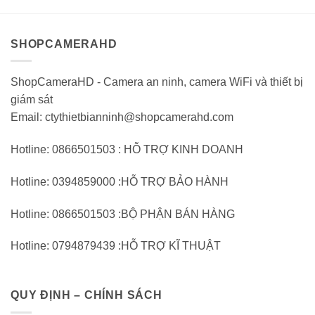
5
5
SHOPCAMERAHD
ShopCameraHD - Camera an ninh, camera WiFi và thiết bị
giám sát
Email: ctythietbianninh@shopcamerahd.com
Hotline: 0866501503 : HỖ TRỢ KINH DOANH
Hotline: 0394859000 :HỖ TRỢ BẢO HÀNH
Hotline: 0866501503 :BỘ PHẬN BÁN HÀNG
Hotline: 0794879439 :HỖ TRỢ KĨ THUẬT
QUY ĐỊNH – CHÍNH SÁCH