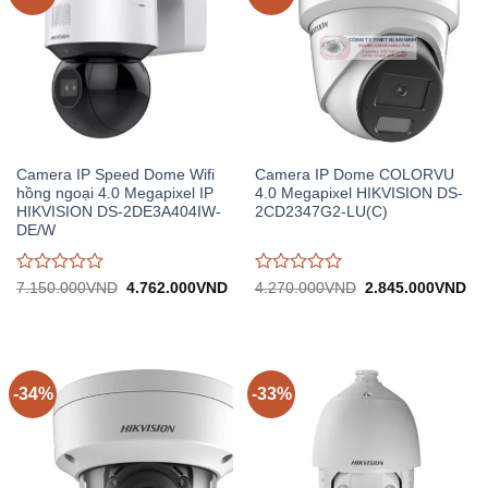
Camera IP Speed Dome Wifi
Camera IP Dome COLORVU
hồng ngoại 4.0 Megapixel IP
4.0 Megapixel HIKVISION DS-
HIKVISION DS-2DE3A404IW-
2CD2347G2-LU(C)
DE/W
Được
Được
Giá
Giá
Giá
Gi
7.150.000
VND
4.762.000
VND
4.270.000
VND
2.845.000
VND
gốc:
hiện
gốc:
hiệ
đánh
đánh
7.150.000VND.
tại:
4.270.000VND.
tại:
giá
giá
4.762.000VND.
2.
0
0
trên
trên
5
5
-34%
-33%