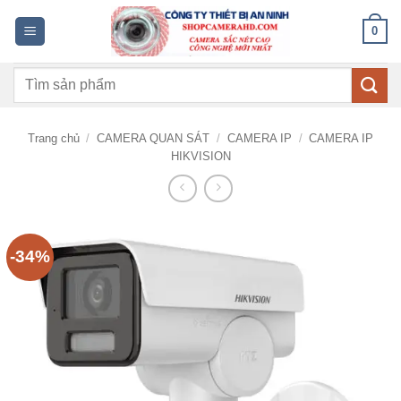
Bỏ
0
qua
nội
Tìm
dung
kiếm:
Trang chủ
/
CAMERA QUAN SÁT
/
CAMERA IP
/
CAMERA IP
HIKVISION
-34%