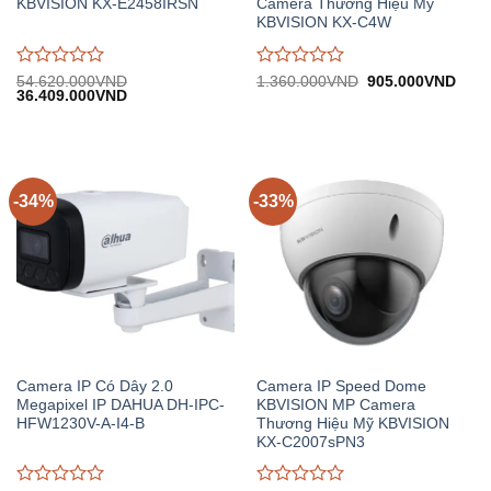
KBVISION KX-E2458IRSN
Camera Thương Hiệu Mỹ
KBVISION KX-C4W
Được
Được
Giá
Giá
54.620.000
VND
1.360.000
VND
905.000
VND
Giá
Giá
gốc:
hiện
36.409.000
VND
đánh
đánh
gốc:
hiện
1.360.000VND.
tại:
giá
giá
54.620.000VND.
tại:
905.
0
0
36.409.000VND.
trên
trên
5
5
-34%
-33%
Camera IP Có Dây 2.0
Camera IP Speed Dome
Megapixel IP DAHUA DH-IPC-
KBVISION MP Camera
HFW1230V-A-I4-B
Thương Hiệu Mỹ KBVISION
KX-C2007sPN3