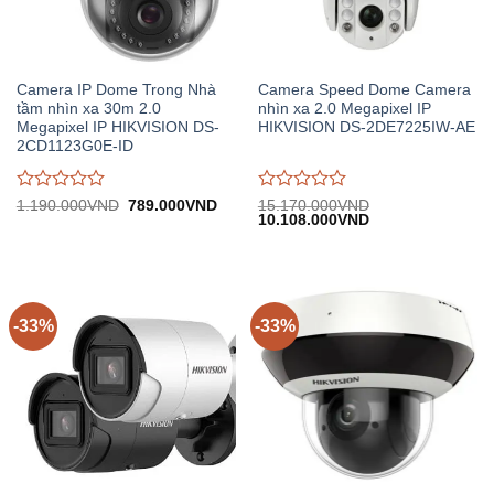
Camera IP Dome Trong Nhà
Camera Speed Dome Camera
tầm nhìn xa 30m 2.0
nhìn xa 2.0 Megapixel IP
Megapixel IP HIKVISION DS-
HIKVISION DS-2DE7225IW-AE
2CD1123G0E-ID
Được
Được
Giá
Giá
1.190.000
VND
789.000
VND
15.170.000
VND
gốc:
hiện
Giá
Giá
10.108.000
VND
đánh
đánh
1.190.000VND.
tại:
gốc:
hiện
giá
giá
789.000VND.
15.170.000VND.
tại:
0
0
10.108.000VND.
trên
trên
5
5
-33%
-33%