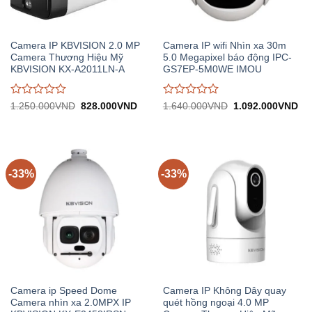
Camera IP KBVISION 2.0 MP
Camera IP wifi Nhìn xa 30m
Camera Thương Hiệu Mỹ
5.0 Megapixel báo động IPC-
KBVISION KX-A2011LN-A
GS7EP-5M0WE IMOU
Được
Được
Giá
Giá
Giá
Gi
1.250.000
VND
828.000
VND
1.640.000
VND
1.092.000
VND
gốc:
hiện
gốc:
hiệ
đánh
đánh
1.250.000VND.
tại:
1.640.000VND.
tại:
giá
giá
828.000VND.
1.
0
0
trên
trên
5
5
-33%
-33%
Camera ip Speed Dome
Camera IP Không Dây quay
Camera nhìn xa 2.0MPX IP
quét hồng ngoại 4.0 MP