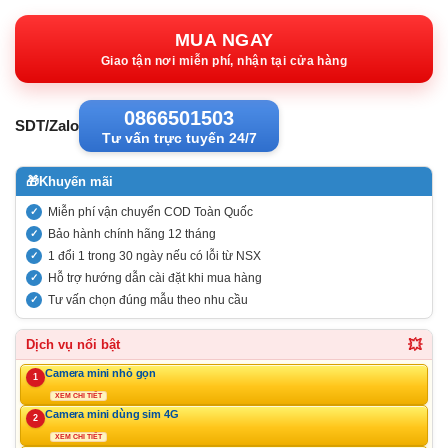
gốc:
hiện
2.350.000VND.
tại:
MUA NGAY
1.562.00
Giao tận nơi miễn phí, nhận tại cửa hàng
0866501503
SDT/Zalo
Tư vấn trực tuyến 24/7
🎁
Khuyến mãi
Miễn phí vận chuyển COD Toàn Quốc
Bảo hành chính hãng 12 tháng
1 đổi 1 trong 30 ngày nếu có lỗi từ NSX
Hỗ trợ hướng dẫn cài đặt khi mua hàng
Tư vấn chọn đúng mẫu theo nhu cầu
💥
Dịch vụ nổi bật
Camera mini nhỏ gọn
1
XEM CHI TIẾT
Camera mini dùng sim 4G
2
XEM CHI TIẾT