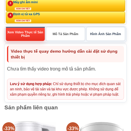
Máy ghi âm mini
3
XEM CHI TIẾT
Định vị từ xa GPS
4
XEM CHI TIẾT
Xem Video Thực tế Sản
Mô Tả Sản Phẩm
Hình Ảnh Sản Phẩm
Phẩm
Video thực tế quay demo hướng dẫn cài đặt sử dụng
thiết bị
Chưa tìm thấy video trong mô tả sản phẩm.
Lưu ý sử dụng hợp pháp:
Chỉ sử dụng thiết bị cho mục đích quan sát
an ninh, bảo vệ tài sản và tại khu vực được phép. Không sử dụng để
xâm phạm quyền riêng tư, ghi hình trái phép hoặc vi phạm pháp luật.
Sản phẩm liên quan
-33%
-33%