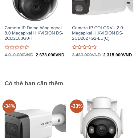
Camera IP Dome hồng ngoại
Camera IP COLORVU 2.0
8.0 Megapixel HIKVISION DS-
Megapixel HIKVISION DS-
2CD2183G0-I
2CD2027G2-LU(C)
Được
Được
Giá
Giá
Giá
Gi
4.010.000
VND
2.673.000
VND
3.480.000
VND
2.315.000
VND
gốc:
hiện
gốc:
hiệ
đánh
đánh
4.010.000VND.
tại:
3.480.000VND.
tại:
giá
giá
2.673.000VND.
2.
0
0
trên
trên
5
5
Có thể bạn cần thêm
-34%
-33%