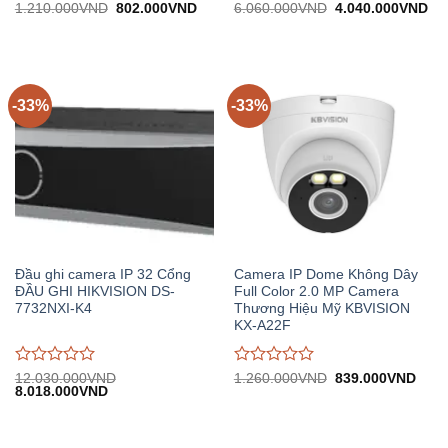
Được
Được
Giá
Giá
Giá
Gi
1.210.000
VND
802.000
VND
6.060.000
VND
4.040.000
VND
gốc:
hiện
gốc:
hiệ
đánh
đánh
1.210.000VND.
tại:
6.060.000VND.
tại:
giá
giá
802.000VND.
4.
0
0
trên
trên
5
5
-33%
-33%
Đầu ghi camera IP 32 Cổng
Camera IP Dome Không Dây
ĐẦU GHI HIKVISION DS-
Full Color 2.0 MP Camera
7732NXI-K4
Thương Hiệu Mỹ KBVISION
KX-A22F
Được
Được
Giá
Giá
12.030.000
VND
1.260.000
VND
839.000
VND
Giá
Giá
gốc:
hiện
8.018.000
VND
đánh
đánh
gốc:
hiện
1.260.000VND.
tại:
giá
giá
12.030.000VND.
tại:
839.
0
0
8.018.000VND.
trên
trên