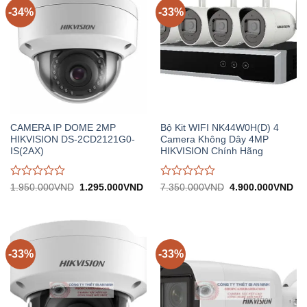
-34%
-33%
CAMERA IP DOME 2MP
Bộ Kit WIFI NK44W0H(D) 4
HIKVISION DS-2CD2121G0-
Camera Không Dây 4MP
IS(2AX)
HIKVISION Chính Hãng
Được
Được
Giá
Giá
Giá
Gi
1.950.000
VND
1.295.000
VND
7.350.000
VND
4.900.000
VND
gốc:
hiện
gốc:
hiệ
đánh
đánh
1.950.000VND.
tại:
7.350.000VND.
tại:
giá
giá
1.295.000VND.
4.
0
0
trên
trên
5
5
-33%
-33%