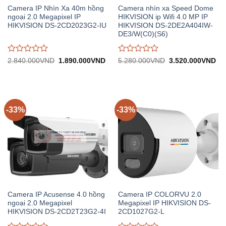
Camera IP Nhìn Xa 40m hồng
Camera nhìn xa Speed Dome
ngoại 2.0 Megapixel IP
HIKVISION ip Wifi 4.0 MP IP
HIKVISION DS-2CD2023G2-IU
HIKVISION DS-2DE2A404IW-
DE3/W(C0)(S6)
Được
Được
Giá
Giá
Giá
Gi
2.840.000
VND
1.890.000
VND
5.280.000
VND
3.520.000
VND
gốc:
hiện
gốc:
hiệ
đánh
đánh
2.840.000VND.
tại:
5.280.000VND.
tại:
giá
giá
1.890.000VND.
3.
0
0
trên
trên
5
5
-33%
-33%
Camera IP Acusense 4.0 hồng
Camera IP COLORVU 2.0
ngoại 2.0 Megapixel
Megapixel IP HIKVISION DS-
HIKVISION DS-2CD2T23G2-4I
2CD1027G2-L