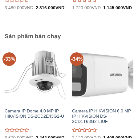
Được
Được
Giá
Giá
Giá
Gi
3.480.000
VND
2.316.000
VND
1.720.000
VND
1.145.000
VND
gốc:
hiện
gốc:
hiệ
đánh
đánh
3.480.000VND.
tại:
1.720.000VND.
tại:
giá
giá
2.316.000VND.
1.
0
0
trên
trên
5
5
Sản phẩm bán chạy
-33%
-34%
Camera IP Dome 4.0 MP IP
Camera IP HIKVISION 6.0 MP
HIKVISION DS-2CD2E43G2-U
IP HIKVISION DS-
2CD1T63G2-LIUF
Được
Được
Giá
Giá
Giá
Gi
3.670.000
VND
2.442.000
VND
2.120.000
VND
1.408.000
VND