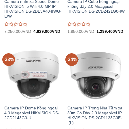
Camera nhìn xa Speed Dome
Camera IP Cube hồng ngoại
HIKVISION ip Wifi 4.0 MP IP
không dây 2.0 Meagpixel
HIKVISION DS-2DE3A404IWG-
HIKVISION DS-2CD2421G0-IW
E/W
Được
Được
Giá
Giá
Giá
Gi
7.250.000
VND
4.829.000
VND
1.950.000
VND
1.299.400
VND
gốc:
hiện
gốc:
hiệ
đánh
đánh
7.250.000VND.
tại:
1.950.000VND.
tại:
giá
giá
4.829.000VND.
1.
0
0
trên
trên
5
5
-33%
-34%
Camera IP Dome hồng ngoại
Camera IP Trong Nhà Tầm xa
4.0 Megapixel HIKVISION DS-
30m Có Dây 2.0 Megapixel IP
2CD2143G0-IU
HIKVISION DS-2CD1123G0E-
I(L)