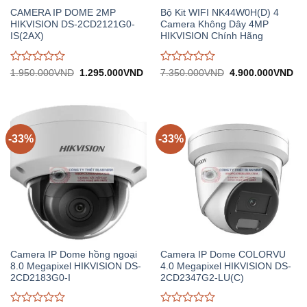
CAMERA IP DOME 2MP
Bộ Kit WIFI NK44W0H(D) 4
HIKVISION DS-2CD2121G0-
Camera Không Dây 4MP
IS(2AX)
HIKVISION Chính Hãng
Được
Được
Giá
Giá
Giá
Gi
1.950.000
VND
1.295.000
VND
7.350.000
VND
4.900.000
VND
gốc:
hiện
gốc:
hiệ
đánh
đánh
1.950.000VND.
tại:
7.350.000VND.
tại:
giá
giá
1.295.000VND.
4.
0
0
trên
trên
5
5
-33%
-33%
Camera IP Dome hồng ngoại
Camera IP Dome COLORVU
8.0 Megapixel HIKVISION DS-
4.0 Megapixel HIKVISION DS-
2CD2183G0-I
2CD2347G2-LU(C)