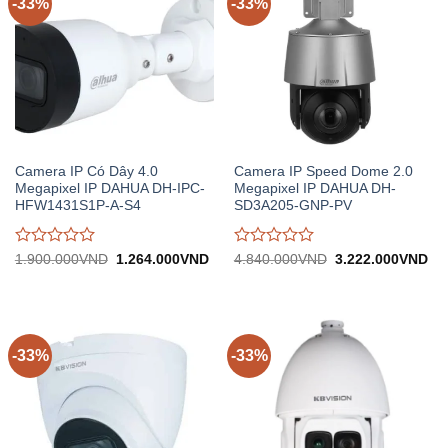
-33%
-33%
Camera IP Có Dây 4.0
Camera IP Speed Dome 2.0
Megapixel IP DAHUA DH-IPC-
Megapixel IP DAHUA DH-
HFW1431S1P-A-S4
SD3A205-GNP-PV
Được
Được
Giá
Giá
Giá
Gi
1.900.000
VND
1.264.000
VND
4.840.000
VND
3.222.000
VND
gốc:
hiện
gốc:
hiệ
đánh
đánh
1.900.000VND.
tại:
4.840.000VND.
tại:
giá
giá
1.264.000VND.
3.
0
0
trên
trên
5
5
-33%
-33%