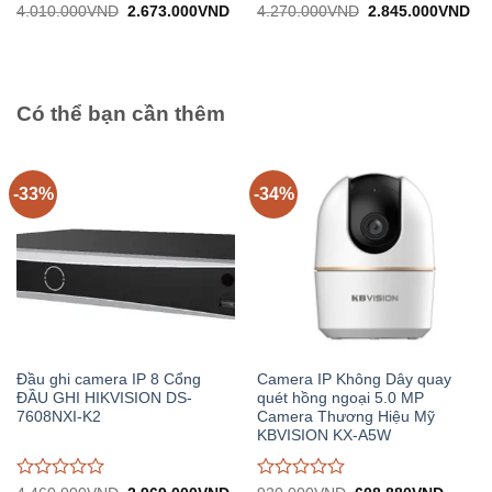
Được
Được
Giá
Giá
Giá
Gi
4.010.000
VND
2.673.000
VND
4.270.000
VND
2.845.000
VND
gốc:
hiện
gốc:
hiệ
đánh
đánh
4.010.000VND.
tại:
4.270.000VND.
tại:
giá
giá
2.673.000VND.
2.
0
0
trên
trên
5
5
Có thể bạn cần thêm
-33%
-34%
Đầu ghi camera IP 8 Cổng
Camera IP Không Dây quay
ĐẦU GHI HIKVISION DS-
quét hồng ngoại 5.0 MP
7608NXI-K2
Camera Thương Hiệu Mỹ
KBVISION KX-A5W