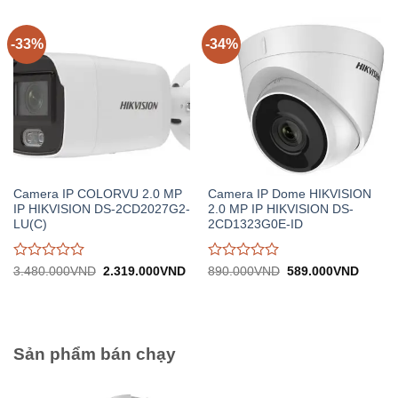
trên
trên
5
5
-33%
-34%
Camera IP COLORVU 2.0 MP
Camera IP Dome HIKVISION
IP HIKVISION DS-2CD2027G2-
2.0 MP IP HIKVISION DS-
LU(C)
2CD1323G0E-ID
Được
Được
Giá
Giá
Giá
Giá
3.480.000
VND
2.319.000
VND
890.000
VND
589.000
VND
gốc:
hiện
gốc:
hiện
đánh
đánh
3.480.000VND.
tại:
890.000VND.
tại:
giá
giá
2.319.000VND.
589.0
0
0
trên
trên
5
5
Sản phẩm bán chạy