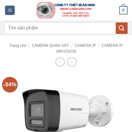
Bỏ
0
qua
nội
Tìm
dung
kiếm:
Trang chủ
/
CAMERA QUAN SÁT
/
CAMERA IP
/
CAMERA IP
HIKVISION
-34%