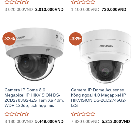
Được
Được
Giá
Giá
Giá
Giá
3.020.000
VND
2.013.000
VND
1.100.000
VND
730.000
VND
gốc:
hiện
gốc:
hiện
đánh
đánh
3.020.000VND.
tại:
1.100.000VND.
tại:
giá
giá
2.013.000VND.
730.
0
0
trên
trên
5
5
-33%
-33%
Camera IP Dome 8.0
Camera IP Dome Acusense
Megapixel IP HIKVISION DS-
hồng ngoại 4.0 Megapixel IP
2CD2783G2-IZS Tầm Xa 40m,
HIKVISION DS-2CD2746G2-
WDR 120dp, tích hợp mic
IZS
Được
Được
Giá
Giá
Giá
Gi
8.180.000
VND
5.449.000
VND
7.820.000
VND
5.213.000
VND
gốc:
hiện
gốc:
hiệ
đánh
đánh
8.180.000VND.
tại:
7.820.000VND.
tại:
giá
giá
5.449.000VND.
5.
0
0