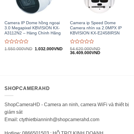
Camera IP Dome hồng ngoại
Camera ip Speed Dome
3.0 Megapixel KBVISION KX-
Camera nhìn xa 2.0MPX IP
A3112N2 – Hàng Chính Hãng
KBVISION KX-E2458IRSN
Được
Được
Giá
Giá
1.550.000
VND
1.032.000
VND
54.620.000
VND
gốc:
hiện
Giá
Giá
36.409.000
VND
đánh
đánh
1.550.000VND.
tại:
gốc:
hiện
giá
giá
1.032.000VND.
54.620.000VND.
tại:
0
0
36.409.000VND.
trên
trên
5
5
SHOPCAMERAHD
ShopCameraHD - Camera an ninh, camera WiFi và thiết bị
giám sát
Email: ctythietbianninh@shopcamerahd.com
Hotline: 0866501503 : HỖ TRỢ KINH DOANH