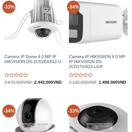
-33%
-34%
Camera IP Dome 4.0 MP IP
Camera IP HIKVISION 6.0 MP
HIKVISION DS-2CD2E43G2-U
IP HIKVISION DS-
2CD1T63G2-LIUF
Được
Được
Giá
Giá
Giá
Gi
3.670.000
VND
2.442.000
VND
2.120.000
VND
1.408.000
VND
gốc:
hiện
gốc:
hiệ
đánh
đánh
3.670.000VND.
tại:
2.120.000VND.
tại:
giá
giá
2.442.000VND.
1.
0
0
trên
trên
5
5
-34%
-33%