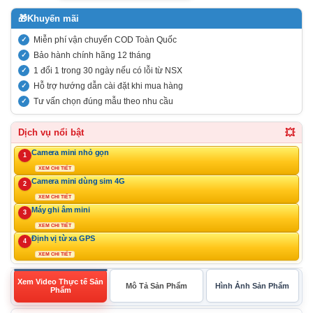
🎁
Khuyến mãi
Miễn phí vận chuyển COD Toàn Quốc
Bảo hành chính hãng 12 tháng
1 đổi 1 trong 30 ngày nếu có lỗi từ NSX
Hỗ trợ hướng dẫn cài đặt khi mua hàng
Tư vấn chọn đúng mẫu theo nhu cầu
💥
Dịch vụ nổi bật
Camera mini nhỏ gọn
1
XEM CHI TIẾT
Camera mini dùng sim 4G
2
XEM CHI TIẾT
Máy ghi âm mini
3
XEM CHI TIẾT
Định vị từ xa GPS
4
XEM CHI TIẾT
Xem Video Thực tế Sản
Mô Tả Sản Phẩm
Hình Ảnh Sản Phẩm
Phẩm