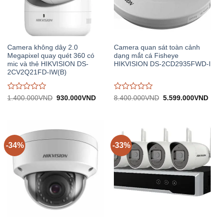
Camera không dây 2.0
Camera quan sát toàn cảnh
Megapixel quay quét 360 có
dạng mắt cá Fisheye
mic và thẻ HIKVISION DS-
HIKVISION DS-2CD2935FWD-I
2CV2Q21FD-IW(B)
Được
Được
Giá
Giá
Giá
Gi
1.400.000
VND
930.000
VND
8.400.000
VND
5.599.000
VND
gốc:
hiện
gốc:
hiệ
đánh
đánh
1.400.000VND.
tại:
8.400.000VND.
tại:
giá
giá
930.000VND.
5.
0
0
trên
trên
5
5
-34%
-33%