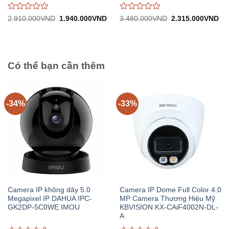
Được
Được
Giá
Giá
Giá
Gi
2.910.000
VND
1.940.000
VND
3.480.000
VND
2.315.000
VND
gốc:
hiện
gốc:
hiệ
đánh
đánh
2.910.000VND.
tại:
3.480.000VND.
tại:
giá
giá
1.940.000VND.
2.
0
0
trên
trên
5
5
Có thể bạn cần thêm
-34%
-33%
Camera IP không dây 5.0
Camera IP Dome Full Color 4.0
Megapixel IP DAHUA IPC-
MP Camera Thương Hiệu Mỹ
GK2DP-5C0WE IMOU
KBVISION KX-CAiF4002N-DL-
A