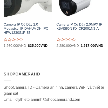
Camera IP Có Dây 2.0
Camera IP Có Dây 2.0MPX IP
Megapixel IP DAHUA DH-IPC-
KBVISION KX-CF2001N3-A
HFW1230S1P-S5
Được
Được
Giá
Giá
Giá
Gi
1.260.000
VND
835.000
VND
2.280.000
VND
1.517.000
VND
gốc:
hiện
gốc:
hiệ
đánh
đánh
1.260.000VND.
tại:
2.280.000VND.
tại:
giá
giá
835.000VND.
1.
0
0
trên
trên
5
5
SHOPCAMERAHD
ShopCameraHD - Camera an ninh, camera WiFi và thiết bị
giám sát
Email: ctythietbianninh@shopcamerahd.com