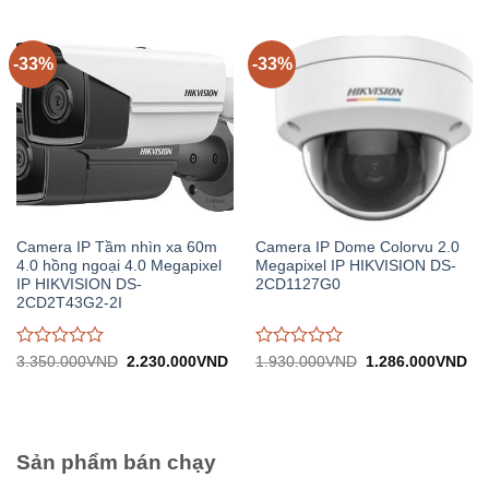
trên
trên
5
5
-33%
-33%
Camera IP Tầm nhìn xa 60m
Camera IP Dome Colorvu 2.0
4.0 hồng ngoại 4.0 Megapixel
Megapixel IP HIKVISION DS-
IP HIKVISION DS-
2CD1127G0
2CD2T43G2-2I
Được
Được
Giá
Giá
Giá
Gi
3.350.000
VND
2.230.000
VND
1.930.000
VND
1.286.000
VND
gốc:
hiện
gốc:
hiệ
đánh
đánh
3.350.000VND.
tại:
1.930.000VND.
tại:
giá
giá
2.230.000VND.
1.
0
0
trên
trên
5
5
Sản phẩm bán chạy