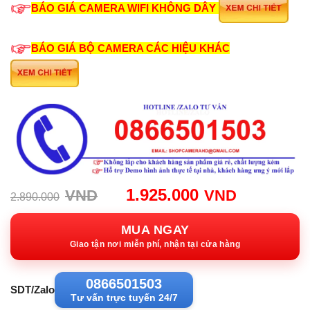
BÁO GIÁ CAMERA WIFI KHÔNG DÂY
BÁO GIÁ BỘ CAMERA CÁC HIỆU KHÁC
Giá
Giá
1.925.000
VND
VND
2.890.000
gốc:
hiện
2.890.000VND.
tại:
MUA NGAY
1.925.00
Giao tận nơi miễn phí, nhận tại cửa hàng
0866501503
SDT/Zalo
Tư vấn trực tuyến 24/7