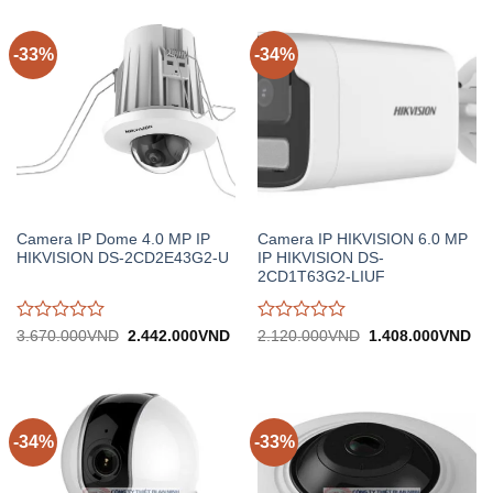
-33%
-34%
Camera IP Dome 4.0 MP IP
Camera IP HIKVISION 6.0 MP
HIKVISION DS-2CD2E43G2-U
IP HIKVISION DS-
2CD1T63G2-LIUF
Được
Được
Giá
Giá
Giá
Gi
3.670.000
VND
2.442.000
VND
2.120.000
VND
1.408.000
VND
gốc:
hiện
gốc:
hiệ
đánh
đánh
3.670.000VND.
tại:
2.120.000VND.
tại:
giá
giá
2.442.000VND.
1.
0
0
trên
trên
5
5
-34%
-33%