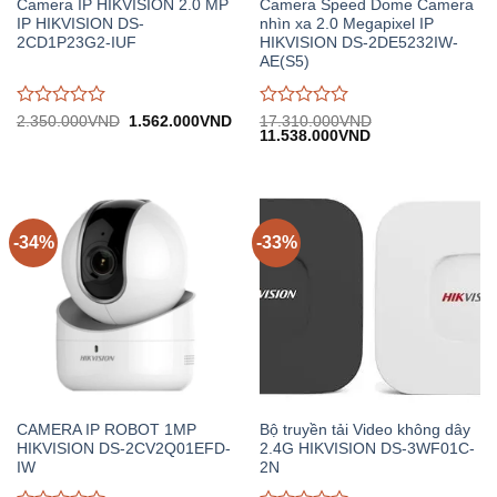
Camera IP HIKVISION 2.0 MP
Camera Speed Dome Camera
IP HIKVISION DS-
nhìn xa 2.0 Megapixel IP
2CD1P23G2-IUF
HIKVISION DS-2DE5232IW-
AE(S5)
Được
Được
Giá
Giá
2.350.000
VND
1.562.000
VND
17.310.000
VND
gốc:
hiện
Giá
Giá
11.538.000
VND
đánh
đánh
2.350.000VND.
tại:
gốc:
hiện
giá
giá
1.562.000VND.
17.310.000VND.
tại:
0
0
11.538.000VND.
trên
trên
5
5
-34%
-33%
CAMERA IP ROBOT 1MP
Bộ truyền tải Video không dây
HIKVISION DS-2CV2Q01EFD-
2.4G HIKVISION DS-3WF01C-
IW
2N