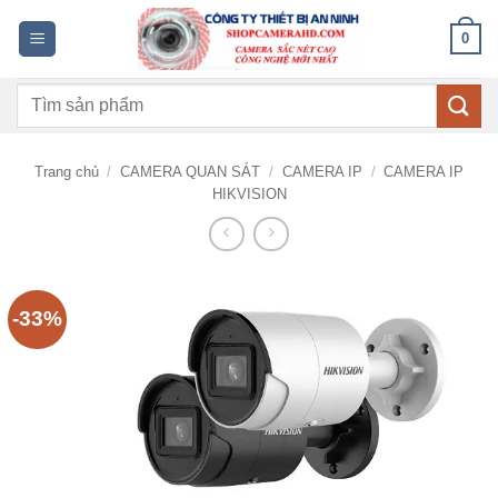
Bỏ
0
qua
nội
Tìm
dung
kiếm:
Trang chủ
/
CAMERA QUAN SÁT
/
CAMERA IP
/
CAMERA IP
HIKVISION
-33%