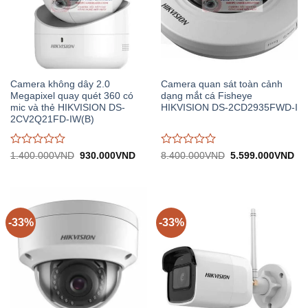
Camera không dây 2.0
Camera quan sát toàn cảnh
Megapixel quay quét 360 có
dạng mắt cá Fisheye
mic và thẻ HIKVISION DS-
HIKVISION DS-2CD2935FWD-I
2CV2Q21FD-IW(B)
Được
Được
Giá
Giá
Giá
Gi
1.400.000
VND
930.000
VND
8.400.000
VND
5.599.000
VND
gốc:
hiện
gốc:
hiệ
đánh
đánh
1.400.000VND.
tại:
8.400.000VND.
tại:
giá
giá
930.000VND.
5.
0
0
trên
trên
5
5
-33%
-33%