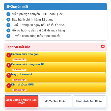
🎁
Khuyến mãi
Miễn phí vận chuyển COD Toàn Quốc
Bảo hành chính hãng 12 tháng
1 đổi 1 trong 30 ngày nếu có lỗi từ NSX
Hỗ trợ hướng dẫn cài đặt khi mua hàng
Tư vấn chọn đúng mẫu theo nhu cầu
💥
Dịch vụ nổi bật
Camera mini nhỏ gọn
1
XEM CHI TIẾT
Camera mini dùng sim 4G
2
XEM CHI TIẾT
Máy ghi âm mini
3
XEM CHI TIẾT
Định vị từ xa GPS
4
XEM CHI TIẾT
Xem Video Thực tế Sản
Mô Tả Sản Phẩm
Hình Ảnh Sản Phẩm
Phẩm