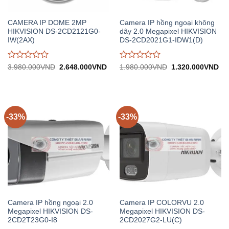
CAMERA IP DOME 2MP
Camera IP hồng ngoại không
HIKVISION DS-2CD2121G0-
dây 2.0 Megapixel HIKVISION
IW(2AX)
DS-2CD2021G1-IDW1(D)
Được
Được
Giá
Giá
Giá
Gi
3.980.000
VND
2.648.000
VND
1.980.000
VND
1.320.000
VND
gốc:
hiện
gốc:
hiệ
đánh
đánh
3.980.000VND.
tại:
1.980.000VND.
tại:
giá
giá
2.648.000VND.
1.
0
0
trên
trên
5
5
-33%
-33%
Camera IP hồng ngoại 2.0
Camera IP COLORVU 2.0
Megapixel HIKVISION DS-
Megapixel HIKVISION DS-
2CD2T23G0-I8
2CD2027G2-LU(C)