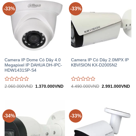
5
5
-33%
-33%
Camera IP Dome Có Dây 4.0
Camera IP Có Dây 2.0MPX IP
Megapixel IP DAHUA DH-IPC-
KBVISION KX-D2005N2
HDW1431SP-S4
Được
Được
Giá
Giá
Giá
Gi
2.060.000
VND
1.370.000
VND
4.490.000
VND
2.991.000
VND
gốc:
hiện
gốc:
hiệ
đánh
đánh
2.060.000VND.
tại:
4.490.000VND.
tại:
giá
giá
1.370.000VND.
2.
0
0
trên
trên
5
5
-34%
-33%