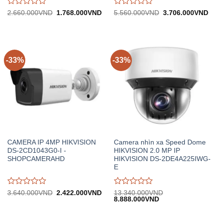
Được
Được
Giá
Giá
Giá
Gi
2.660.000
VND
1.768.000
VND
5.560.000
VND
3.706.000
VND
gốc:
hiện
gốc:
hiệ
đánh
đánh
2.660.000VND.
tại:
5.560.000VND.
tại:
giá
giá
1.768.000VND.
3.
0
0
trên
trên
5
5
-33%
-33%
CAMERA IP 4MP HIKVISION
Camera nhìn xa Speed Dome
DS-2CD1043G0-I -
HIKVISION 2.0 MP IP
SHOPCAMERAHD
HIKVISION DS-2DE4A225IWG-
E
Được
Được
Giá
Giá
3.640.000
VND
2.422.000
VND
13.340.000
VND
gốc:
hiện
Giá
Giá
8.888.000
VND
đánh
đánh
3.640.000VND.
tại:
gốc:
hiện
giá
giá
2.422.000VND.
13.340.000VND.
tại:
0
0
8.888.000VND.