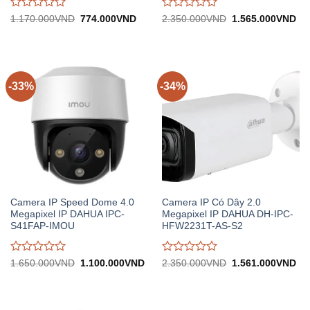
Được
Được
Giá
Giá
Giá
Gi
1.170.000
VND
774.000
VND
2.350.000
VND
1.565.000
VND
gốc:
hiện
gốc:
hiệ
đánh
đánh
1.170.000VND.
tại:
2.350.000VND.
tại:
giá
giá
774.000VND.
1.
0
0
trên
trên
5
5
-33%
-34%
Camera IP Speed Dome 4.0
Camera IP Có Dây 2.0
Megapixel IP DAHUA IPC-
Megapixel IP DAHUA DH-IPC-
S41FAP-IMOU
HFW2231T-AS-S2
Được
Được
Giá
Giá
Giá
Gi
1.650.000
VND
1.100.000
VND
2.350.000
VND
1.561.000
VND
gốc:
hiện
gốc:
hiệ
đánh
đánh
1.650.000VND.
tại:
2.350.000VND.
tại:
giá
giá
1.100.000VND.
1.
0
0
trên
trên