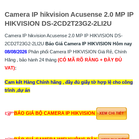
Camera IP hikvision Acusense 2.0 MP IP
HIKVISION DS-2CD2T23G2-2LI2U
Camera IP hikvision Acusense 2.0 MP IP HIKVISION DS-
2CD2T23G2-2LI2U
Báo Giá Camera IP HIKVISION Hôm nay
08/08/2026
Phân phối Camera IP HIKVISION Giá Rẻ, Chính
Hãng , bảo hành 24 tháng
(CÓ MÃ RÕ RÀNG + ĐẦY ĐỦ
VAT)
:
Cam kết Hàng Chính hãng , đầy đủ giấy tờ hợp lệ cho công
trình ,dự án
BÁO GIÁ BỘ CAMERA IP HIKVISION