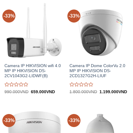
0
0
trên
trên
5
5
-33%
-33%
Camera IP HIKVISION wifi 4.0
Camera IP Dome ColorVu 2.0
MP IP HIKVISION DS-
MP IP HIKVISION DS-
2CV1043G2-LIDWF(B)
2CD1327G2H-LIUF
Được
Được
Giá
Giá
Giá
Gi
990.000
VND
659.000
VND
1.800.000
VND
1.199.000
VND
gốc:
hiện
gốc:
hiệ
đánh
đánh
990.000VND.
tại:
1.800.000VND.
tại:
giá
giá
659.000VND.
1.
0
0
trên
trên
5
5
-33%
-33%