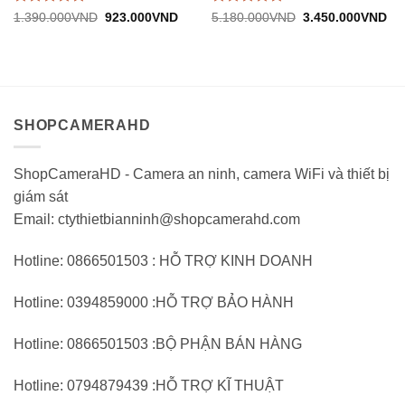
Được
Được
Giá
Giá
Giá
Gi
1.390.000
VND
923.000
VND
5.180.000
VND
3.450.000
VND
gốc:
hiện
gốc:
hiệ
đánh
đánh
1.390.000VND.
tại:
5.180.000VND.
tại:
giá
giá
923.000VND.
3.
0
0
trên
trên
5
5
SHOPCAMERAHD
ShopCameraHD - Camera an ninh, camera WiFi và thiết bị
giám sát
Email: ctythietbianninh@shopcamerahd.com
Hotline: 0866501503 : HỖ TRỢ KINH DOANH
Hotline: 0394859000 :HỖ TRỢ BẢO HÀNH
Hotline: 0866501503 :BỘ PHẬN BÁN HÀNG
Hotline: 0794879439 :HỖ TRỢ KĨ THUẬT