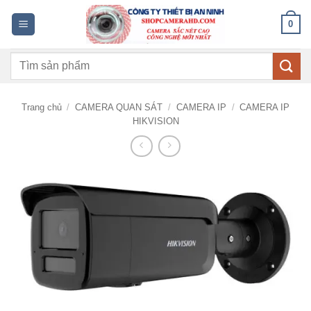
Bỏ
0
qua
nội
Tìm
dung
kiếm:
Trang chủ
/
CAMERA QUAN SÁT
/
CAMERA IP
/
CAMERA IP
HIKVISION