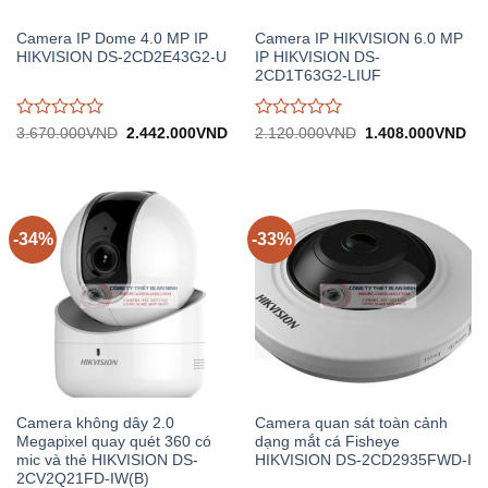
Camera IP Dome 4.0 MP IP
Camera IP HIKVISION 6.0 MP
HIKVISION DS-2CD2E43G2-U
IP HIKVISION DS-
2CD1T63G2-LIUF
Được
Được
Giá
Giá
Giá
Gi
3.670.000
VND
2.442.000
VND
2.120.000
VND
1.408.000
VND
gốc:
hiện
gốc:
hiệ
đánh
đánh
3.670.000VND.
tại:
2.120.000VND.
tại:
giá
giá
2.442.000VND.
1.
0
0
trên
trên
5
5
-34%
-33%
Camera không dây 2.0
Camera quan sát toàn cảnh
Megapixel quay quét 360 có
dạng mắt cá Fisheye
mic và thẻ HIKVISION DS-
HIKVISION DS-2CD2935FWD-I
2CV2Q21FD-IW(B)