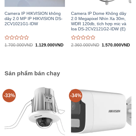
Camera IP HIKVISION không
Camera IP Dome Không dây
dây 2.0 MP IP HIKVISION DS-
2.0 Megapixel Nhìn Xa 30m,
2CV1021G1-IDW
WDR 120db, tích hợp mic và
loa DS-2CV2121G2-IDW (E)
Được
Được
Giá
Giá
Giá
Gi
1.700.000
VND
1.129.000
VND
2.360.000
VND
1.570.000
VND
gốc:
hiện
gốc:
hiệ
đánh
đánh
1.700.000VND.
tại:
2.360.000VND.
tại:
giá
giá
1.129.000VND.
1.
0
0
trên
trên
5
5
Sản phẩm bán chạy
-33%
-34%