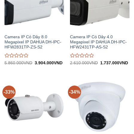
Camera IP Có Dây 8.0
Camera IP Có Dây 4.0
Megapixel IP DAHUA DH-IPC-
Megapixel IP DAHUA DH-IPC-
HFW2831TP-ZS-S2
HFW2431TP-AS-S2
Được
Được
Giá
Giá
Giá
Gi
5.860.000
VND
3.904.000
VND
2.610.000
VND
1.737.000
VND
gốc:
hiện
gốc:
hiệ
đánh
đánh
5.860.000VND.
tại:
2.610.000VND.
tại:
giá
giá
3.904.000VND.
1.
0
0
trên
trên
5
5
-33%
-34%