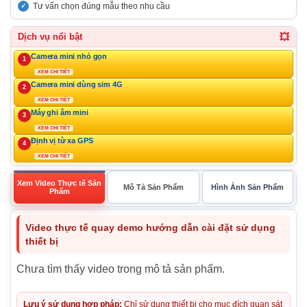
Tư vấn chọn đúng mẫu theo nhu cầu
💥
Dịch vụ nổi bật
Camera mini nhỏ gọn
1
XEM CHI TIẾT
Camera mini dùng sim 4G
2
XEM CHI TIẾT
Máy ghi âm mini
3
XEM CHI TIẾT
Định vị từ xa GPS
4
XEM CHI TIẾT
Xem Video Thực tế Sản
Mô Tả Sản Phẩm
Hình Ảnh Sản Phẩm
Phẩm
Video thực tế quay demo hướng dẫn cài đặt sử dụng
thiết bị
Chưa tìm thấy video trong mô tả sản phẩm.
Lưu ý sử dụng hợp pháp:
Chỉ sử dụng thiết bị cho mục đích quan sát