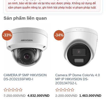
an ninh, bảo vệ tài sản và tại khu vực được phép. Không sử dụng để
xâm phạm quyền riêng tư, ghi hình trái phép hoặc vi phạm pháp luật.
Sản phẩm liên quan
-33%
-34%
CAMERA IP 5MP HIKVISION
Camera IP Dome ColorVu 4.0
DS-2CD2155FWD-I
MP IP HIKVISION DS-
2CD1347G2-L
Được
Được
Giá
Giá
Giá
Gi
7.250.000
VND
4.832.000
VND
2.200.000
VND
1.463.000
VND
gốc:
hiện
gốc:
hiệ
đánh
đánh
7.250.000VND.
tại:
2.200.000VND.
tại:
giá
giá
4.832.000VND.
1.