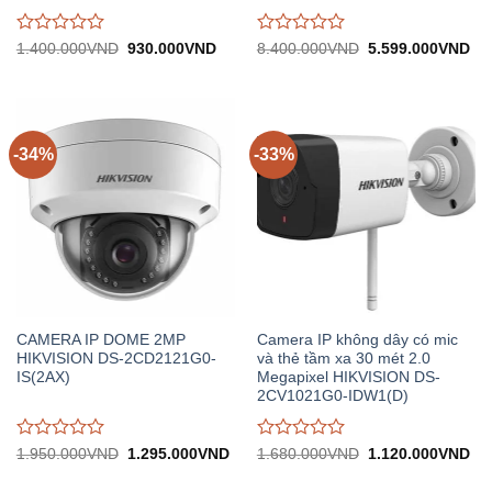
Được
Được
Giá
Giá
Giá
Gi
1.400.000
VND
930.000
VND
8.400.000
VND
5.599.000
VND
gốc:
hiện
gốc:
hiệ
đánh
đánh
1.400.000VND.
tại:
8.400.000VND.
tại:
giá
giá
930.000VND.
5.
0
0
trên
trên
5
5
-34%
-33%
CAMERA IP DOME 2MP
Camera IP không dây có mic
HIKVISION DS-2CD2121G0-
và thẻ tầm xa 30 mét 2.0
IS(2AX)
Megapixel HIKVISION DS-
2CV1021G0-IDW1(D)
Được
Được
Giá
Giá
Giá
Gi
1.950.000
VND
1.295.000
VND
1.680.000
VND
1.120.000
VND
gốc:
hiện
gốc:
hiệ
đánh
đánh
1.950.000VND.
tại:
1.680.000VND.
tại:
giá
giá