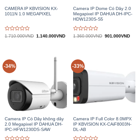
CAMERA IP KBVISION KX-
Camera IP Dome Có Dây 2.0
1011N 1.0 MEGAPIXEL
Megapixel IP DAHUA DH-IPC-
HDW1230S-S5
Được
Được
Giá
Giá
Giá
Giá
1.710.000
VND
1.140.000
VND
1.360.000
VND
901.000
VND
gốc:
hiện
gốc:
hiện
đánh
đánh
1.710.000VND.
tại:
1.360.000VND.
tại:
giá
giá
1.140.000VND.
901.
0
0
trên
trên
5
5
-34%
-33%
Camera IP Có Dây không dây
Camera IP Full Color 8.0MPX
2.0 Megapixel IP DAHUA DH-
IP KBVISION KX-CAiF8003N-
IPC-HFW1230DS-SAW
DL-AB