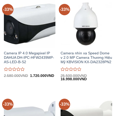
-33%
-33%
Camera IP 4.0 Megapixel IP
Camera nhìn xa Speed Dome
DAHUA DH-IPC-HFW2439MP-
v 2.0 MP Camera Thương Hiệu
AS-LED-B-S2
Mỹ KBVISION KX-DAi2328PN2
Được
Được
Giá
Giá
2.580.000
VND
1.720.000
VND
25.500.000
VND
gốc:
hiện
Giá
Giá
16.998.000
VND
đánh
đánh
2.580.000VND.
tại:
gốc:
hiện
giá
giá
1.720.000VND.
25.500.000VND.
tại:
0
0
16.998.000VND.
trên
trên
5
5
-33%
-33%