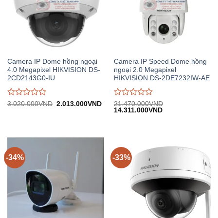
Camera IP Dome hồng ngoại
Camera IP Speed Dome hồng
4.0 Megapixel HIKVISION DS-
ngoại 2.0 Megapixel
2CD2143G0-IU
HIKVISION DS-2DE7232IW-AE
Được
Được
Giá
Giá
3.020.000
VND
2.013.000
VND
21.470.000
VND
gốc:
hiện
Giá
Giá
14.311.000
VND
đánh
đánh
3.020.000VND.
tại:
gốc:
hiện
giá
giá
2.013.000VND.
21.470.000VND.
tại:
0
0
14.311.000VND.
trên
trên
5
5
-34%
-33%