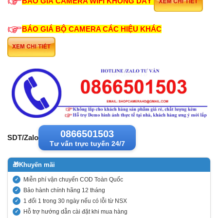
BÁO GIÁ CAMERA WIFI KHÔNG DÂY
BÁO GIÁ BỘ CAMERA CÁC HIỆU KHÁC
0866501503
SDT/Zalo
Tư vấn trực tuyến 24/7
🎁
Khuyến mãi
Miễn phí vận chuyển COD Toàn Quốc
Bảo hành chính hãng 12 tháng
1 đổi 1 trong 30 ngày nếu có lỗi từ NSX
Hỗ trợ hướng dẫn cài đặt khi mua hàng