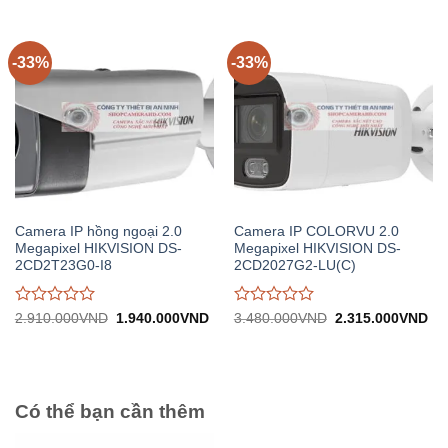
1.295.000VND.
1.
0
0
trên
trên
5
5
-33%
-33%
Camera IP hồng ngoại 2.0
Camera IP COLORVU 2.0
Megapixel HIKVISION DS-
Megapixel HIKVISION DS-
2CD2T23G0-I8
2CD2027G2-LU(C)
Được
Được
Giá
Giá
Giá
Gi
2.910.000
VND
1.940.000
VND
3.480.000
VND
2.315.000
VND
gốc:
hiện
gốc:
hiệ
đánh
đánh
2.910.000VND.
tại:
3.480.000VND.
tại:
giá
giá
1.940.000VND.
2.
0
0
trên
trên
5
5
Có thể bạn cần thêm