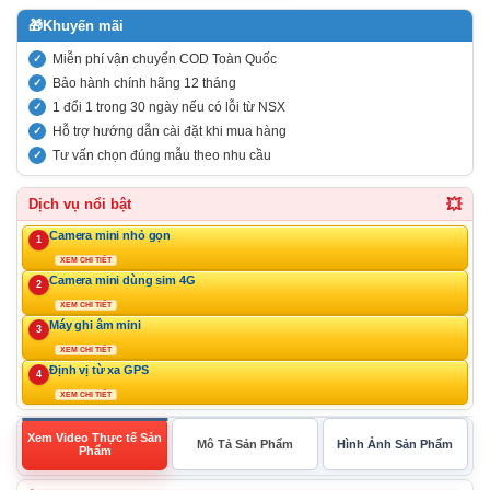
🎁
Khuyến mãi
Miễn phí vận chuyển COD Toàn Quốc
Bảo hành chính hãng 12 tháng
1 đổi 1 trong 30 ngày nếu có lỗi từ NSX
Hỗ trợ hướng dẫn cài đặt khi mua hàng
Tư vấn chọn đúng mẫu theo nhu cầu
💥
Dịch vụ nổi bật
Camera mini nhỏ gọn
1
XEM CHI TIẾT
Camera mini dùng sim 4G
2
XEM CHI TIẾT
Máy ghi âm mini
3
XEM CHI TIẾT
Định vị từ xa GPS
4
XEM CHI TIẾT
Xem Video Thực tế Sản
Mô Tả Sản Phẩm
Hình Ảnh Sản Phẩm
Phẩm