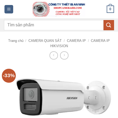
Bỏ
0
qua
nội
Tìm
dung
kiếm:
Trang chủ
/
CAMERA QUAN SÁT
/
CAMERA IP
/
CAMERA IP
HIKVISION
-33%