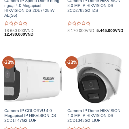
Camera IP Speed Dome hồng
Camera IP Dome HIKVISION
ngoại 4.0 Megapixel
8.0 MP IP HIKVISION DS-
HIKVISION DS-2DE7425IW-
2CD2783G2-IZS
AE(S5)
Được
Được
Giá
Gi
18.650.000
VND
8.170.000
VND
5.445.000
VND
Giá
Giá
gốc:
hiệ
12.430.000
VND
đánh
đánh
gốc:
hiện
8.170.000VND.
tại:
giá
giá
18.650.000VND.
tại:
5.
0
0
12.430.000VND.
trên
trên
5
5
-33%
-33%
Camera IP COLORVU 4.0
Camera IP Dome HIKVISION
Megapixel IP HIKVISION DS-
4.0 MP IP HIKVISION DS-
2CD1T47G2-LUF
2CD1343G2-LIUF