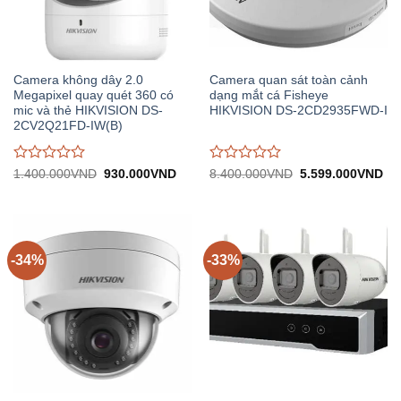
Camera không dây 2.0
Camera quan sát toàn cảnh
Megapixel quay quét 360 có
dạng mắt cá Fisheye
mic và thẻ HIKVISION DS-
HIKVISION DS-2CD2935FWD-I
2CV2Q21FD-IW(B)
Được
Được
Giá
Giá
Giá
Gi
1.400.000
VND
930.000
VND
8.400.000
VND
5.599.000
VND
gốc:
hiện
gốc:
hiệ
đánh
đánh
1.400.000VND.
tại:
8.400.000VND.
tại:
giá
giá
930.000VND.
5.
0
0
trên
trên
5
5
-34%
-33%