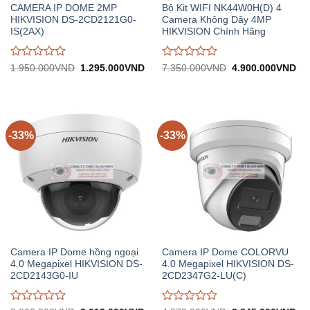
CAMERA IP DOME 2MP
Bộ Kit WIFI NK44W0H(D) 4
HIKVISION DS-2CD2121G0-
Camera Không Dây 4MP
IS(2AX)
HIKVISION Chính Hãng
Được
Được
Giá
Giá
Giá
Gi
1.950.000
VND
1.295.000
VND
7.350.000
VND
4.900.000
VND
gốc:
hiện
gốc:
hiệ
đánh
đánh
1.950.000VND.
tại:
7.350.000VND.
tại:
giá
giá
1.295.000VND.
4.
0
0
trên
trên
5
5
-33%
-33%
Camera IP Dome hồng ngoại
Camera IP Dome COLORVU
4.0 Megapixel HIKVISION DS-
4.0 Megapixel HIKVISION DS-
2CD2143G0-IU
2CD2347G2-LU(C)