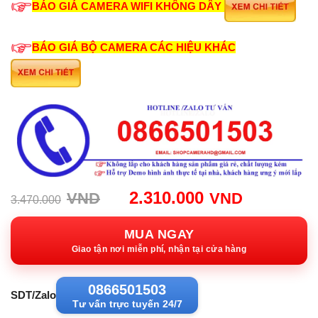
BÁO GIÁ CAMERA WIFI KHÔNG DÂY
BÁO GIÁ BỘ CAMERA CÁC HIỆU KHÁC
Giá
Giá
2.310.000
VND
VND
3.470.000
gốc:
hiện
3.470.000VND.
tại:
MUA NGAY
2.310.00
Giao tận nơi miễn phí, nhận tại cửa hàng
0866501503
SDT/Zalo
Tư vấn trực tuyến 24/7