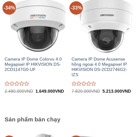
5
5
-34%
-33%
Camera IP Dome Colorvu 4.0
Camera IP Dome Acusense
Megapixel IP HIKVISION DS-
hồng ngoại 4.0 Megapixel IP
2CD1147G0-UF
HIKVISION DS-2CD2746G2-
IZS
Được
Được
Giá
Giá
Giá
Gi
2.480.000
VND
1.649.000
VND
7.820.000
VND
5.213.000
VND
gốc:
hiện
gốc:
hiệ
đánh
đánh
2.480.000VND.
tại:
7.820.000VND.
tại:
giá
giá
1.649.000VND.
5.
0
0
trên
trên
5
5
Sản phẩm bán chạy