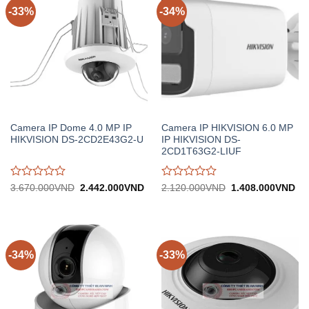
-33%
-34%
Camera IP Dome 4.0 MP IP
Camera IP HIKVISION 6.0 MP
HIKVISION DS-2CD2E43G2-U
IP HIKVISION DS-
2CD1T63G2-LIUF
Được
Được
Giá
Giá
Giá
Gi
3.670.000
VND
2.442.000
VND
2.120.000
VND
1.408.000
VND
gốc:
hiện
gốc:
hiệ
đánh
đánh
3.670.000VND.
tại:
2.120.000VND.
tại:
giá
giá
2.442.000VND.
1.
0
0
trên
trên
5
5
-34%
-33%