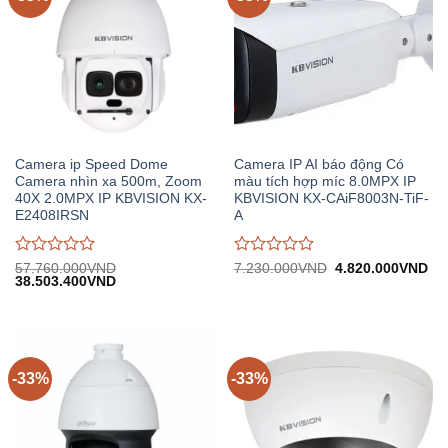
Camera ip Speed Dome
Camera IP AI báo động Có
Camera nhìn xa 500m, Zoom
màu tích hợp míc 8.0MPX IP
40X 2.0MPX IP KBVISION KX-
KBVISION KX-CAiF8003N-TiF-
E2408IRSN
A
Được
Được
Giá
Gi
57.760.000
VND
7.230.000
VND
4.820.000
VND
Giá
Giá
gốc:
hiệ
38.503.400
VND
đánh
đánh
gốc:
hiện
7.230.000VND.
tại:
giá
giá
57.760.000VND.
tại:
4.
0
0
38.503.400VND.
trên
trên
5
5
-33%
-33%