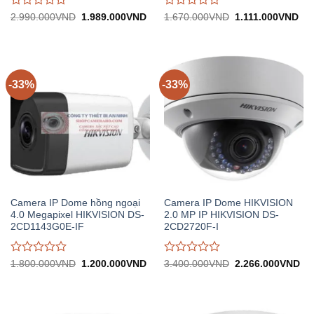
Được
Được
Giá
Giá
Giá
Giá
2.990.000
VND
1.989.000
VND
1.670.000
VND
1.111.000
VND
gốc:
hiện
gốc:
hiệ
đánh
đánh
2.990.000VND.
tại:
1.670.000VND.
tại:
giá
giá
1.989.000VND.
1.1
0
0
trên
trên
5
5
-33%
-33%
Camera IP Dome hồng ngoại
Camera IP Dome HIKVISION
4.0 Megapixel HIKVISION DS-
2.0 MP IP HIKVISION DS-
2CD1143G0E-IF
2CD2720F-I
Được
Được
Giá
Giá
Giá
Gi
1.800.000
VND
1.200.000
VND
3.400.000
VND
2.266.000
VND
gốc:
hiện
gốc:
hiệ
đánh
đánh
1.800.000VND.
tại:
3.400.000VND.
tại:
giá
giá
1.200.000VND.
2.
0
0
trên
trên