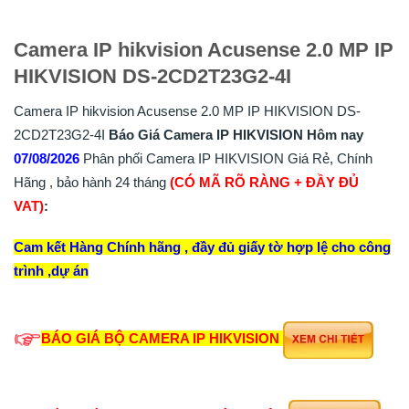
Camera IP hikvision Acusense 2.0 MP IP
HIKVISION DS-2CD2T23G2-4I
Camera IP hikvision Acusense 2.0 MP IP HIKVISION DS-
2CD2T23G2-4I
Báo Giá Camera IP HIKVISION Hôm nay
07/08/2026
Phân phối Camera IP HIKVISION Giá Rẻ, Chính
Hãng , bảo hành 24 tháng
(CÓ MÃ RÕ RÀNG + ĐẦY ĐỦ
VAT)
:
Cam kết Hàng Chính hãng , đầy đủ giấy tờ hợp lệ cho công
trình ,dự án
BÁO GIÁ BỘ CAMERA IP HIKVISION