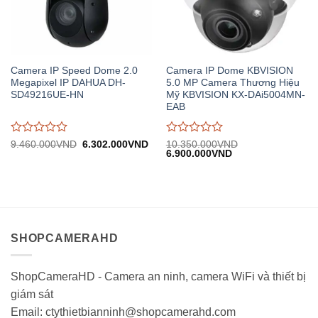
Camera IP Speed Dome 2.0
Camera IP Dome KBVISION
Megapixel IP DAHUA DH-
5.0 MP Camera Thương Hiệu
SD49216UE-HN
Mỹ KBVISION KX-DAi5004MN-
EAB
Được
Được
Giá
Giá
9.460.000
VND
6.302.000
VND
10.350.000
VND
gốc:
hiện
Giá
Giá
6.900.000
VND
đánh
đánh
9.460.000VND.
tại:
gốc:
hiện
giá
giá
6.302.000VND.
10.350.000VND.
tại:
0
0
6.900.000VND.
trên
trên
5
5
SHOPCAMERAHD
ShopCameraHD - Camera an ninh, camera WiFi và thiết bị
giám sát
Email: ctythietbianninh@shopcamerahd.com