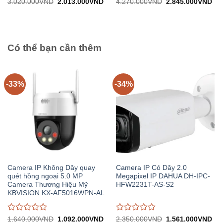
Được
Được
Giá
Giá
Giá
Gi
3.020.000
VND
2.013.000
VND
4.270.000
VND
2.845.000
VND
gốc:
hiện
gốc:
hiệ
đánh
đánh
3.020.000VND.
tại:
4.270.000VND.
tại:
giá
giá
2.013.000VND.
2.
0
0
trên
trên
5
5
Có thể bạn cần thêm
-33%
-34%
Camera IP Không Dây quay
Camera IP Có Dây 2.0
quét hồng ngoại 5.0 MP
Megapixel IP DAHUA DH-IPC-
Camera Thương Hiệu Mỹ
HFW2231T-AS-S2
KBVISION KX-AF5016WPN-AL
Được
Được
Giá
Giá
Giá
Gi
1.640.000
VND
1.092.000
VND
2.350.000
VND
1.561.000
VND