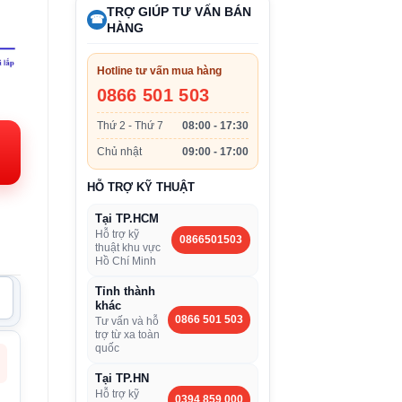
TRỢ GIÚP TƯ VẤN BÁN
☎
HÀNG
Hotline tư vấn mua hàng
iá
0866 501 503
iện
Thứ 2 - Thứ 7
08:00 - 17:30
i:
Chủ nhật
09:00 - 17:00
.095.000VND.
HỖ TRỢ KỸ THUẬT
Tại TP.HCM
Hỗ trợ kỹ
0866501503
thuật khu vực
Hồ Chí Minh
Tỉnh thành
khác
0866 501 503
Tư vấn và hỗ
trợ từ xa toàn
quốc
Tại TP.HN
Hỗ trợ kỹ
0394 859 000