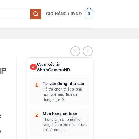
0
GIỎ HÀNG /
0
VND
Cam kết từ
✓
MP
ShopCameraHD
Tư vấn đúng nhu cầu
1
Hỗ trợ chọn thiết bị phù
hợp với mục đích sử
dụng thực tế.
Mua hàng an toàn
2
ỹ
Thông tin sản phẩm rõ
ràng, hỗ trợ kiểm tra trước
khi sử dụng.
%