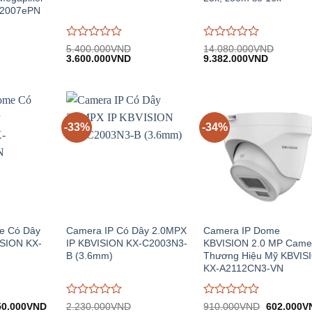
C2007ePN
Được
Được
5.400.000
VND
14.080.000
VND
iá
Giá
Giá
Giá
Giá
đánh
3.600.000
VND
đánh
9.382.000
VND
iện
gốc:
hiện
gốc:
hiện
giá
giá
.
i:
5.400.000VND.
tại:
14.080.000VND.
tại:
0
0
.354.400VND.
3.600.000VND.
9.382.00
trên
trên
5
5
-33%
-34%
e Có Dây
Camera IP Có Dây 2.0MPX
Camera IP Dome
ISION KX-
IP KBVISION KX-C2003N3-
KBVISION 2.0 MP Came
B (3.6mm)
Thương Hiệu Mỹ KBVIS
KX-A2112CN3-VN
Được
Được
á
Giá
Giá
50.000
VND
2.230.000
VND
910.000
VND
602.000
V