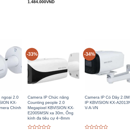
c:
hiện
Giá
Giá
gốc:
đánh
1.484.000
VND
đánh
30.000VND.
tại:
gốc:
hiện
910.000V
giá
giá
550.000VND.
2.230.000VND.
tại:
0
0
1.484.000VND.
trên
trên
5
5
-33%
-34%
 ngoại 2.0
Camera IP Chức năng
Camera IP Có Dây 2.0
SION KX-
Counting people 2.0
IP KBVISION KX-A2013
mera Chính
Megapixel KBVISION KX-
V-A-VN
E2005MSN xa 30m, Ống
kính đa tiêu cự 4~8mm