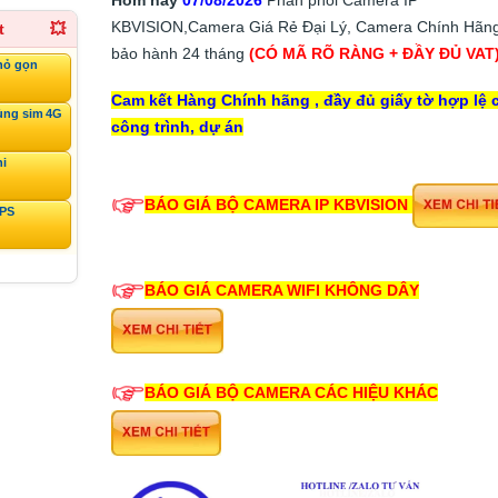
KBVISION,Camera Giá Rẻ Đại Lý, Camera Chính Hãng
t
💥
bảo hành 24 tháng
(CÓ MÃ RÕ RÀNG + ĐẦY ĐỦ VAT
hỏ gọn
Cam kết Hàng Chính hãng , đầy đủ giấy tờ hợp lệ 
ùng sim 4G
công trình, dự án
ni
BÁO GIÁ BỘ CAMERA IP KBVISION
GPS
BÁO GIÁ CAMERA WIFI KHÔNG DÂY
BÁO GIÁ BỘ CAMERA CÁC HIỆU KHÁC