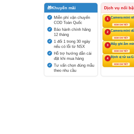
🎁
Khuyến mãi
Dịch vụ nổi bậ
Miễn phí vận chuyển
Camera mini n
1
COD Toàn Quốc
XEM CHI TIẾT
Bảo hành chính hãng
Camera mini d
2
12 tháng
XEM CHI TIẾT
1 đổi 1 trong 30 ngày
Máy ghi âm mi
3
nếu có lỗi từ NSX
XEM CHI TIẾT
Hỗ trợ hướng dẫn cài
Định vị từ xa 
đặt khi mua hàng
4
Tư vấn chọn đúng mẫu
XEM CHI TIẾT
theo nhu cầu