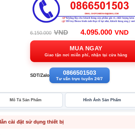
Giá
G
4.095.000
VND
VND
6.150.000
gốc:
h
6.150.000VND.
tạ
MUA NGAY
4
Giao tận nơi miễn phí, nhận tại cửa hàng
0866501503
SDT/Zalo
Tư vấn trực tuyến 24/7
Mô Tả Sản Phẩm
Hình Ảnh Sản Phẩm
n cài đặt sử dụng thiết bị