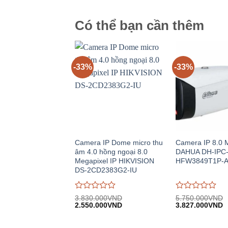
5
5
Có thể bạn cần thêm
-33%
-33%
Camera IP Dome micro thu
Camera IP 8.0 M
âm 4.0 hồng ngoại 8.0
DAHUA DH-IPC
Megapixel IP HIKVISION
HFW3849T1P-A
DS-2CD2383G2-IU
Được
Được
3.830.000
VND
5.750.000
VND
Giá
Giá
Giá
G
đánh
2.550.000
VND
đánh
3.827.000
VND
gốc:
hiện
gốc:
h
giá
giá
3.830.000VND.
tại:
5.750.000VND.
tạ
0
0
2.550.000VND.
3