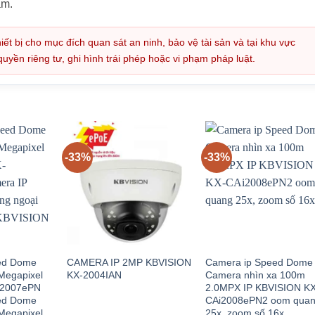
ẩm.
iết bị cho mục đích quan sát an ninh, bảo vệ tài sản và tại khu vực
ền riêng tư, ghi hình trái phép hoặc vi phạm pháp luật.
-33%
-33%
ed Dome
CAMERA IP 2MP KBVISION
Camera ip Speed Dome
Megapixel
KX-2004IAN
Camera nhìn xa 100m
C2007ePN
2.0MPX IP KBVISION K
ed Dome
CAi2008ePN2 oom qua
Megapixel
25x, zoom số 16x