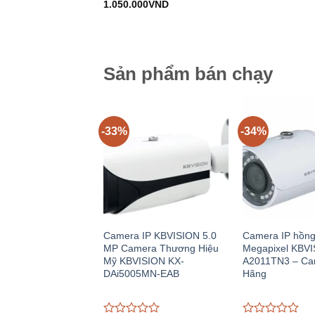
Giá
Giá
gố
đánh
1.050.000
VND
đánh
gốc:
hiện
8
giá
giá
1.580.000VND.
tại:
0
0
1.050.000VND.
trên
trên
5
5
Sản phẩm bán chạy
-33%
-34%
Camera IP KBVISION 5.0
Camera IP hồng
MP Camera Thương Hiệu
Megapixel KBVI
Mỹ KBVISION KX-
A2011TN3 – Ca
DAi5005MN-EAB
Hãng