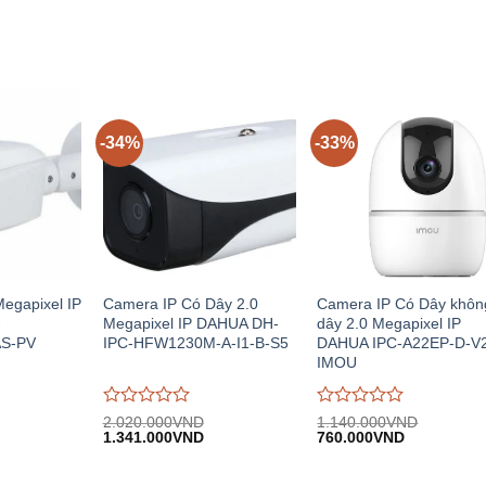
5
5
-34%
-33%
egapixel IP
Camera IP Có Dây 2.0
Camera IP Có Dây khôn
-
Megapixel IP DAHUA DH-
dây 2.0 Megapixel IP
S-PV
IPC-HFW1230M-A-I1-B-S5
DAHUA IPC-A22EP-D-V
IMOU
Được
Được
2.020.000
VND
1.140.000
VND
iá
Giá
Giá
Giá
Giá
đánh
1.341.000
VND
đánh
760.000
VND
iện
gốc:
hiện
gốc:
hiện
giá
giá
i:
2.020.000VND.
tại:
1.140.000VND.
tại:
0
0
.827.000VND.
1.341.000VND.
760.000VN