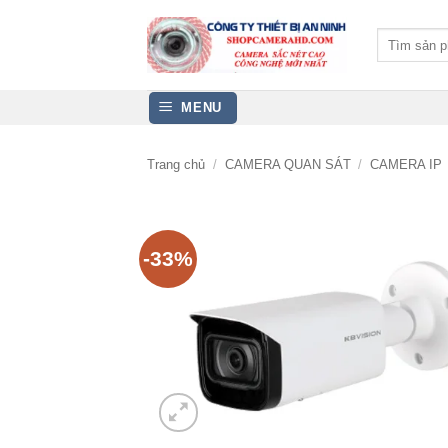
Bỏ
qua
Tìm
kiếm:
nội
dung
MENU
Trang chủ
/
CAMERA QUAN SÁT
/
CAMERA IP
-33%