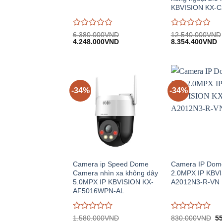
KBVISION KX-
Được
Được
6.380.000
VND
12.540.000
VND
Giá
Giá
Giá
G
đánh
4.248.000
VND
đánh
8.354.400
VND
gốc:
hiện
gốc:
h
giá
giá
6.380.000VND.
tại:
12.540.000VND
tạ
0
0
4.248.000VND.
8
trên
trên
5
5
-34%
-34%
Camera ip Speed Dome
Camera IP Dom
Camera nhìn xa không dây
2.0MPX IP KBV
5.0MPX IP KBVISION KX-
A2012N3-R-VN
AF5016WPN-AL
Được
Được
Gi
1.580.000
VND
830.000
VND
5