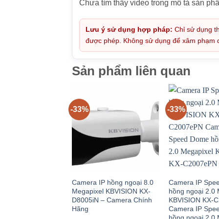
Chưa tìm thấy video trong mô tả sản ph
Lưu ý sử dụng hợp pháp:
Chỉ sử dụng th
được phép. Không sử dụng để xâm phạm quy
Sản phẩm liên quan
-33%
-33%
Camera IP hồng ngoại 8.0
Camera IP Spe
Megapixel KBVISION KX-
hồng ngoại 2.0 
D8005iN – Camera Chính
KBVISION KX-
Hãng
Camera IP Spe
hồng ngoại 2.0 