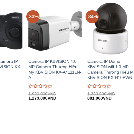
trên
trên
5
5
-33%
-34%
camera IP
Camera IP KBVISION 4.0
Camera IP Dome
VISION KX-
MP Camera Thương Hiệu
KBVISION wifi 1.0 MP
Mỹ KBVISION KX-A4111LN-
Camera Thương Hiệu M
A
KBVISION KX-H10PWN
Được
Được
1.920.000
VND
1.330.000
VND
iá
Giá
Giá
Giá
Giá
đánh
1.279.000
VND
đánh
881.000
VND
iện
gốc:
hiện
gốc:
hiện
giá
giá
i:
1.920.000VND.
tại:
1.330.000VND.
tại:
0
0
.400.000VND.
1.279.000VND.
881.000VN
trên
trên
5
5