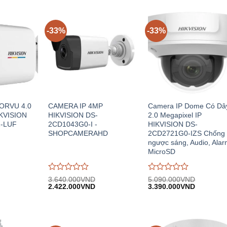
-33%
-33%
ORVU 4.0
CAMERA IP 4MP
Camera IP Dome Có Dâ
IKVISION
HIKVISION DS-
2.0 Megapixel IP
-LUF
2CD1043G0-I -
HIKVISION DS-
SHOPCAMERAHD
2CD2721G0-IZS Chống
ngược sáng, Audio, Alar
MicroSD
Được
Được
3.640.000
VND
5.090.000
VND
iá
Giá
Giá
Giá
Giá
đánh
2.422.000
VND
đánh
3.390.000
VND
iện
gốc:
hiện
gốc:
hiện
giá
giá
i:
3.640.000VND.
tại:
5.090.000VND.
tại:
0
0
.989.000VND.
2.422.000VND.
3.390.00
trên
trên
5
5