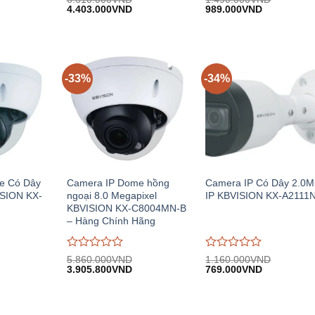
Giá
Giá
Giá
Giá
Giá
đánh
4.403.000
VND
đánh
989.000
VND
hiện
gốc:
hiện
gốc:
hiện
giá
giá
.
tại:
6.610.000VND.
tại:
1.490.000VND.
tại:
0
0
15.150.000VND.
4.403.000VND.
989.000VN
trên
trên
5
5
-33%
-34%
e Có Dây
Camera IP Dome hồng
Camera IP Có Dây 2.0
ISION KX-
ngoại 8.0 Megapixel
IP KBVISION KX-A2111
KBVISION KX-C8004MN-B
– Hàng Chính Hãng
Được
Được
5.860.000
VND
1.160.000
VND
iá
Giá
Giá
Giá
Giá
đánh
3.905.800
VND
đánh
769.000
VND
iện
gốc:
hiện
gốc:
hiện
giá
giá
i:
5.860.000VND.
tại:
1.160.000VND.
tại:
0
0
.638.000VND.
3.905.800VND.
769.000VN
trên
trên
5
5