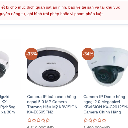
iết bị cho mục đích quan sát an ninh, bảo vệ tài sản và tại khu vực
ền riêng tư, ghi hình trái phép hoặc vi phạm pháp luật.
-33%
-34%
gười
Camera IP toàn cảnh hồng
Camera IP Dome hồng
e KX-
ngoại 5.0 MP Camera
ngoại 2.0 Megapixel
P)chống
Thương Hiệu Mỹ KBVISION
KBVISION KX-C2012SN
n xa 30m
KX-E0505FN2
Camera Chính Hãng
Được
Được
6.610.000
VND
1.490.000
VND