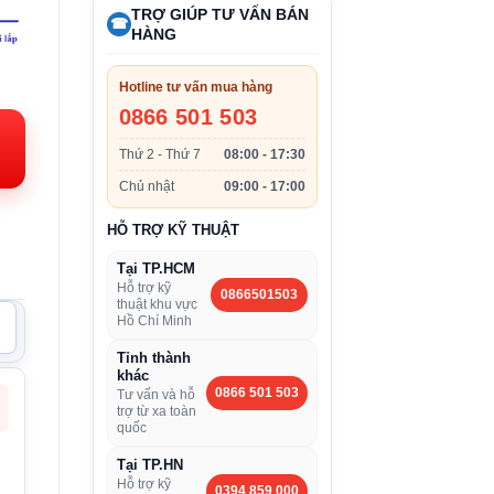
TRỢ GIÚP TƯ VẤN BÁN
☎
HÀNG
iá
Hotline tư vấn mua hàng
iện
0866 501 503
i:
Thứ 2 - Thứ 7
08:00 - 17:30
.479.000VND.
Chủ nhật
09:00 - 17:00
HỖ TRỢ KỸ THUẬT
Tại TP.HCM
Hỗ trợ kỹ
0866501503
thuật khu vực
Hồ Chí Minh
Tỉnh thành
khác
0866 501 503
Tư vấn và hỗ
trợ từ xa toàn
quốc
Tại TP.HN
Hỗ trợ kỹ
0394 859 000