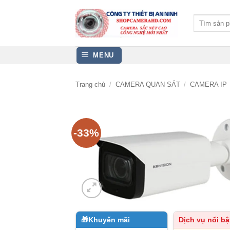
Bỏ
qua
Tìm
kiếm:
nội
dung
MENU
Trang chủ
/
CAMERA QUAN SÁT
/
CAMERA IP
-33%
🎁
Khuyến mãi
Dịch vụ nổi bậ