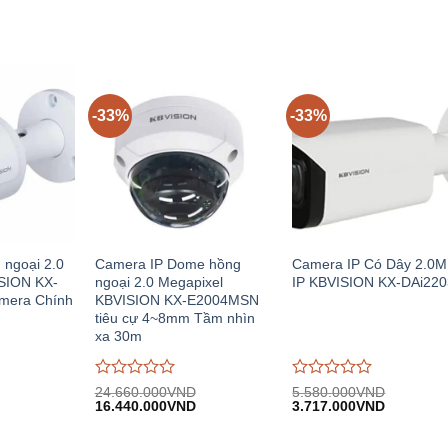
-33%
-33%
 ngoại 2.0
Camera IP Dome hồng
Camera IP Có Dây 2.0
SION KX-
ngoại 2.0 Megapixel
IP KBVISION KX-DAi22
mera Chính
KBVISION KX-E2004MSN
tiêu cự 4~8mm Tầm nhìn
xa 30m
Được
Được
24.660.000
VND
5.580.000
VND
iá
Giá
Giá
Giá
Giá
đánh
16.440.000
VND
đánh
3.717.000
VND
iện
gốc:
hiện
gốc:
hiện
giá
giá
i:
24.660.000VND.
tại:
5.580.000VND.
tại:
0
0
.014.800VND.
16.440.000VND.
3.717.00