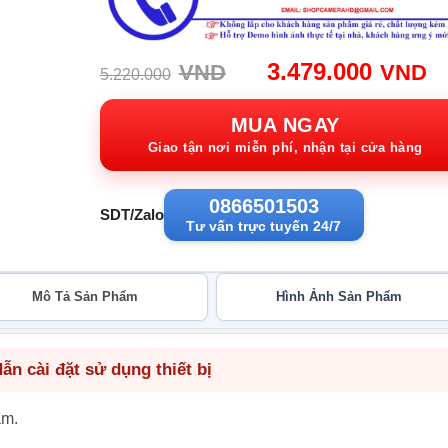
Giá
G
3.479.000
VND
VND
5.220.000
gốc:
h
5.220.000VND.
tạ
MUA NGAY
3
Giao tận nơi miễn phí, nhận tại cửa hàng
0866501503
SDT/Zalo
Tư vấn trực tuyến 24/7
Mô Tả Sản Phẩm
Hình Ảnh Sản Phẩm
n cài đặt sử dụng thiết bị
ẩm.