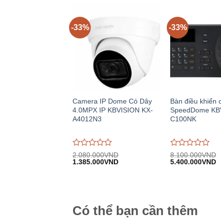
trên
trên
5
5
-33%
-33%
Camera IP Dome Có Dây
Bàn điều khiển 
4.0MPX IP KBVISION KX-
SpeedDome KB
A4012N3
C100NK
Được
Được
2.080.000
VND
8.100.000
VND
Giá
Giá
Giá
G
đánh
1.385.000
VND
đánh
5.400.000
VND
gốc:
hiện
gốc:
h
giá
giá
2.080.000VND.
tại:
8.100.000VND.
tạ
0
0
1.385.000VND.
5
trên
trên
5
5
Có thể bạn cần thêm