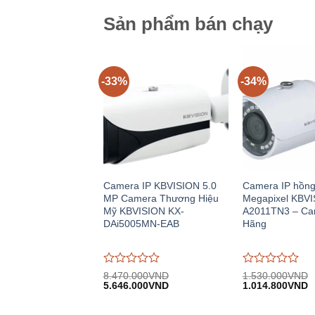
Sản phẩm bán chạy
-33%
-34%
Camera IP KBVISION 5.0
Camera IP hồng
MP Camera Thương Hiệu
Megapixel KBVI
Mỹ KBVISION KX-
A2011TN3 – Ca
DAi5005MN-EAB
Hãng
Được
Được
8.470.000
VND
1.530.000
VND
Giá
Giá
Giá
G
đánh
5.646.000
VND
đánh
1.014.800
VND
gốc:
hiện
gốc:
h
giá
giá
8.470.000VND.
tại:
1.530.000VND.
tạ
0
0
5.646.000VND.
1