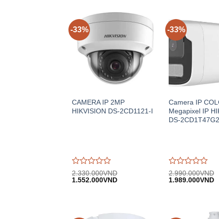
-33%
-33%
CAMERA IP 2MP
Camera IP COL
HIKVISION DS-2CD1121-I
Megapixel IP H
DS-2CD1T47G2
Được
Được
2.330.000
VND
2.990.000
VND
Giá
Giá
Giá
G
đánh
1.552.000
VND
đánh
1.989.000
VND
gốc:
hiện
gốc:
h
giá
giá
2.330.000VND.
tại:
2.990.000VND.
tạ
0
0
1.552.000VND.
1
trên
trên
5
5