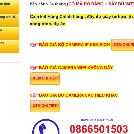
bảo hành 24 tháng
(CÓ MÃ RÕ RÀNG + ĐẦY ĐỦ VAT
hỏ gọn
Cam kết Hàng Chính hãng , đầy đủ giấy tờ hợp lệ 
ùng sim 4G
công trình, dự án
ni
GPS
BÁO GIÁ BỘ CAMERA IP KBVISION
BÁO GIÁ CAMERA WIFI KHÔNG DÂY
BÁO GIÁ BỘ CAMERA CÁC HIỆU KHÁC