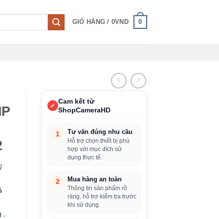
0
GIỎ HÀNG /
0
VND
Cam kết từ
✓
MP
ShopCameraHD
Tư vấn đúng nhu cầu
1
Hỗ trợ chọn thiết bị phù
2
hợp với mục đích sử
dụng thực tế.
ỹ
Mua hàng an toàn
2
Thông tin sản phẩm rõ
%
ràng, hỗ trợ kiểm tra trước
khi sử dụng.
 ,