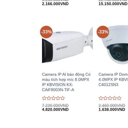
Giá
Giá
Giá
đánh
2.166.000
VND
đánh
15.150.000
VND
gốc:
hiện
gốc:
giá
giá
3.250.000VND.
tại:
22.730.000VND
0
0
2.166.000VND.
trên
trên
5
5
-33%
-33%
Camera IP AI báo động Có
Camera IP Dom
màu tích hợp míc 8.0MPX
4.0MPX IP KBV
IP KBVISION KX-
C4012SN3
CAiF8003N-TiF-A
Được
Được
7.230.000
VND
2.460.000
VND
Giá
Giá
Giá
G
đánh
4.820.000
VND
đánh
1.638.000
VND
gốc:
hiện
gốc:
h
giá
giá
7.230.000VND.
tại:
2.460.000VND.
tạ
0
0
4.820.000VND.
1
trên
trên
5
5