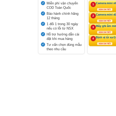
Miễn phí vận chuyển
Camera mini n
1
COD Toàn Quốc
XEM CHI TIẾT
Bảo hành chính hãng
Camera mini d
2
12 tháng
XEM CHI TIẾT
1 đổi 1 trong 30 ngày
Máy ghi âm mi
3
nếu có lỗi từ NSX
XEM CHI TIẾT
Hỗ trợ hướng dẫn cài
Định vị từ xa 
đặt khi mua hàng
4
Tư vấn chọn đúng mẫu
XEM CHI TIẾT
theo nhu cầu