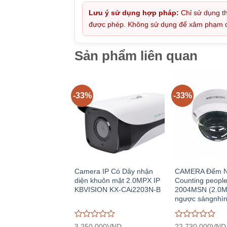
Lưu ý sử dụng hợp pháp:
Chỉ sử dụng th
được phép. Không sử dụng để xâm phạm quy
Sản phẩm liên quan
-33%
-33%
Camera IP Có Dây nhận
CAMERA Đếm N
diện khuôn mặt 2.0MPX IP
Counting peopl
KBVISION KX-CAi2203N-B
2004MSN (2.0M
ngược sángnhì
Được
Được
3.250.000
VND
22.730.000
VND