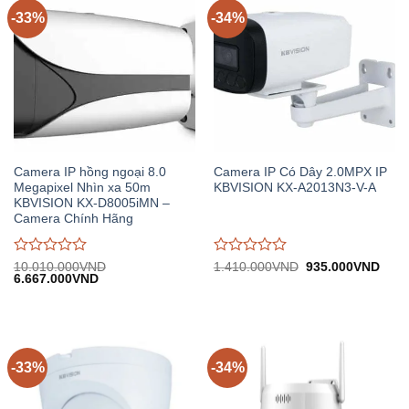
5
5
-33%
-34%
Camera IP hồng ngoại 8.0
Camera IP Có Dây 2.0MPX IP
Megapixel Nhìn xa 50m
KBVISION KX-A2013N3-V-A
KBVISION KX-D8005iMN –
Camera Chính Hãng
Được
Được
Giá
Giá
10.010.000
VND
1.410.000
VND
935.000
VND
Giá
Giá
gốc:
hiện
6.667.000
VND
đánh
đánh
gốc:
hiện
1.410.000VND.
tại:
giá
giá
10.010.000VND.
tại:
935.
0
0
6.667.000VND.
trên
trên
5
5
-33%
-34%