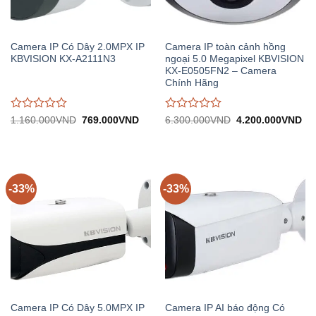
Camera IP Có Dây 2.0MPX IP
Camera IP toàn cảnh hồng
KBVISION KX-A2111N3
ngoại 5.0 Megapixel KBVISION
KX-E0505FN2 – Camera
Chính Hãng
Được
Được
Giá
Giá
Giá
Gi
1.160.000
VND
769.000
VND
6.300.000
VND
4.200.000
VND
gốc:
hiện
gốc:
hiệ
đánh
đánh
1.160.000VND.
tại:
6.300.000VND.
tại:
giá
giá
769.000VND.
4.
0
0
trên
trên
5
5
-33%
-33%
Camera IP Có Dây 5.0MPX IP
Camera IP AI báo động Có