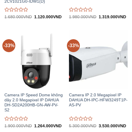
2CV1021G0-IDW1(D)
Được
Được
Giá
Giá
Giá
Gi
1.680.000
VND
1.120.000
VND
1.980.000
VND
1.319.000
VND
gốc:
hiện
gốc:
hiệ
đánh
đánh
1.680.000VND.
tại:
1.980.000VND.
tại:
giá
giá
1.120.000VND.
1.
0
0
trên
trên
5
5
-33%
-33%
Camera IP Speed Dome không
Camera IP 2.0 Megapixel IP
dây 2.0 Megapixel IP DAHUA
DAHUA DH-IPC-HFW3249T1P-
DH-SD2A200HB-GN-AW-PV-
AS-PV
S2
Được
Được
Giá
Giá
Giá
Gi
1.900.000
VND
1.264.000
VND
5.300.000
VND
3.530.000
VND
gốc:
hiện
gốc:
hiệ
đánh
đánh