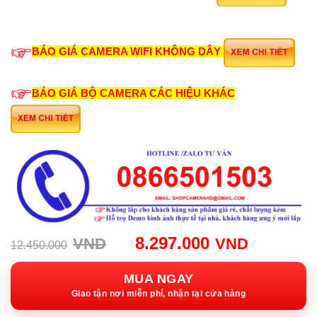
BÁO GIÁ CAMERA WIFI KHÔNG DÂY
BÁO GIÁ BỘ CAMERA CÁC HIỆU KHÁC
Giá
Giá
8.297.000
VND
VND
12.450.000
gốc:
hiện
12.450.000VND.
tại:
MUA NGAY
8.297.0
Giao tận nơi miễn phí, nhận tại cửa hàng