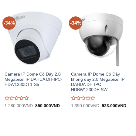
1.900.000VND.
tại:
5.300.000VND.
tại:
giá
giá
1.264.000VND.
3.
0
0
trên
trên
5
5
-34%
-34%
Camera IP Dome Có Dây 2.0
Camera IP Dome Có Dây
Megapixel IP DAHUA DH-IPC-
không dây 2.0 Megapixel IP
HDW1230DT1-S5
DAHUA DH-IPC-
HDBW1230DE-SW
Được
Được
Giá
Giá
Giá
Giá
1.280.000
VND
850.000
VND
1.390.000
VND
923.000
VND
gốc:
hiện
gốc:
hiện
đánh
đánh
1.280.000VND.
tại:
1.390.000VND.
tại:
giá
giá
850.000VND.
923.
0
0
trên
trên
5
5