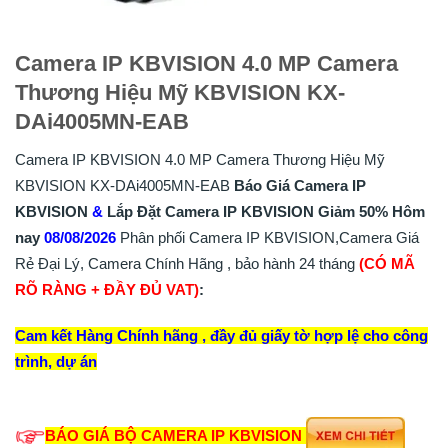
Camera IP KBVISION 4.0 MP Camera
Thương Hiệu Mỹ KBVISION KX-
DAi4005MN-EAB
Camera IP KBVISION 4.0 MP Camera Thương Hiệu Mỹ
KBVISION KX-DAi4005MN-EAB
Báo Giá Camera IP
KBVISION
&
Lắp
Đặt
Camera IP KBVISION
Giảm 50%
Hôm
nay
08/08/2026
Phân phối Camera IP KBVISION,Camera Giá
Rẻ Đại Lý, Camera Chính Hãng , bảo hành 24 tháng
(CÓ MÃ
RÕ RÀNG + ĐẦY ĐỦ VAT)
:
Cam kết Hàng Chính hãng , đầy đủ giấy tờ hợp lệ cho công
trình, dự án
BÁO GIÁ BỘ CAMERA IP KBVISION