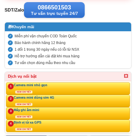
0866501503
SDT/Zalo
Tư vấn trực tuyến 24/7
🎁
Khuyến mãi
Miễn phí vận chuyển COD Toàn Quốc
Bảo hành chính hãng 12 tháng
1 đổi 1 trong 30 ngày nếu có lỗi từ NSX
Hỗ trợ hướng dẫn cài đặt khi mua hàng
Tư vấn chọn đúng mẫu theo nhu cầu
💥
Dịch vụ nổi bật
Camera mini nhỏ gọn
1
XEM CHI TIẾT
Camera mini dùng sim 4G
2
XEM CHI TIẾT
Máy ghi âm mini
3
XEM CHI TIẾT
Định vị từ xa GPS
4
XEM CHI TIẾT