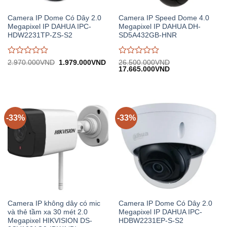
Camera IP Dome Có Dây 2.0
Camera IP Speed Dome 4.0
Megapixel IP DAHUA IPC-
Megapixel IP DAHUA DH-
HDW2231TP-ZS-S2
SD5A432GB-HNR
Được
Được
Giá
Giá
2.970.000
VND
1.979.000
VND
26.500.000
VND
gốc:
hiện
Giá
Giá
17.665.000
VND
đánh
đánh
2.970.000VND.
tại:
gốc:
hiện
giá
giá
1.979.000VND.
26.500.000VND.
tại:
0
0
17.665.000VND.
trên
trên
5
5
-33%
-33%
Camera IP không dây có mic
Camera IP Dome Có Dây 2.0
và thẻ tầm xa 30 mét 2.0
Megapixel IP DAHUA IPC-
Megapixel HIKVISION DS-
HDBW2231EP-S-S2