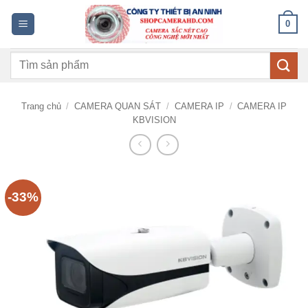
Bỏ
0
qua
nội
Tìm
dung
kiếm:
Trang chủ
/
CAMERA QUAN SÁT
/
CAMERA IP
/
CAMERA IP
KBVISION
-33%