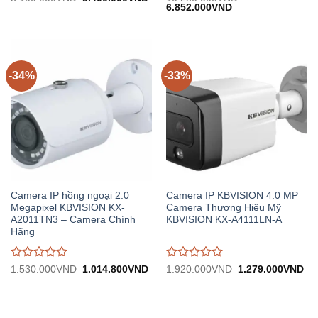
gốc:
hiện
Giá
Giá
6.852.000
VND
đánh
đánh
8.100.000VND.
tại:
gốc:
hiện
giá
giá
5.400.000VND.
10.280.000VND.
tại:
0
0
6.852.000VND.
trên
trên
5
5
-34%
-33%
Camera IP hồng ngoại 2.0
Camera IP KBVISION 4.0 MP
Megapixel KBVISION KX-
Camera Thương Hiệu Mỹ
A2011TN3 – Camera Chính
KBVISION KX-A4111LN-A
Hãng
Được
Được
Giá
Giá
Giá
Gi
1.530.000
VND
1.014.800
VND
1.920.000
VND
1.279.000
VND
gốc:
hiện
gốc:
hiệ
đánh
đánh
1.530.000VND.
tại:
1.920.000VND.
tại:
giá
giá
1.014.800VND.
1.
0
0
trên
trên