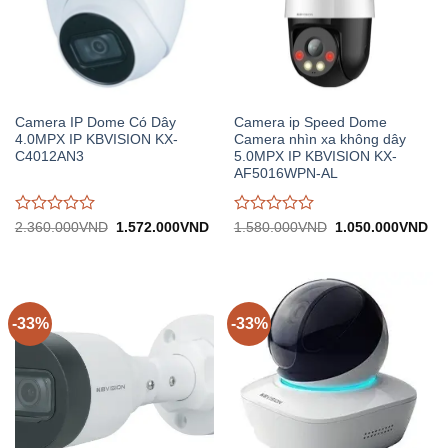
Camera IP Dome Có Dây
Camera ip Speed Dome
4.0MPX IP KBVISION KX-
Camera nhìn xa không dây
C4012AN3
5.0MPX IP KBVISION KX-
AF5016WPN-AL
Được
Được
Giá
Giá
Giá
Gi
2.360.000
VND
1.572.000
VND
1.580.000
VND
1.050.000
VND
gốc:
hiện
gốc:
hiệ
đánh
đánh
2.360.000VND.
tại:
1.580.000VND.
tại:
giá
giá
1.572.000VND.
1.
0
0
trên
trên
5
5
-33%
-33%