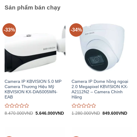
5
5
Sản phẩm bán chạy
-33%
-34%
Camera IP KBVISION 5.0 MP
Camera IP Dome hồng ngoại
Camera Thương Hiệu Mỹ
2.0 Megapixel KBVISION KX-
KBVISION KX-DAi5005MN-
A2112N2 – Camera Chính
EAB
Hãng
Được
Được
Giá
Giá
Giá
Giá
8.470.000
VND
5.646.000
VND
1.280.000
VND
849.600
VND
gốc:
hiện
gốc:
hiện
đánh
đánh
8.470.000VND.
tại:
1.280.000VND.
tại:
giá
giá
5.646.000VND.
849.
0
0
trên
trên