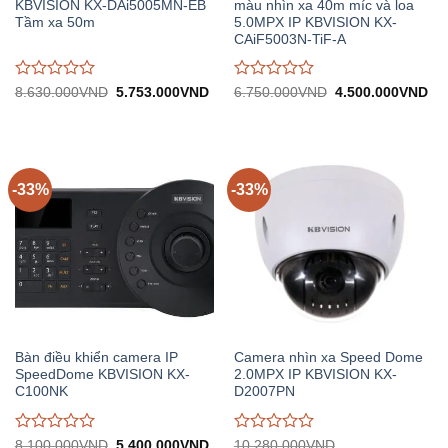
KBVISION KX-DAi5005MN-EB
màu nhìn xa 40m míc và loa
Tầm xa 50m
5.0MPX IP KBVISION KX-
CAiF5003N-TiF-A
Được
Được
Giá
Giá
Giá
Gi
8.630.000
VND
5.753.000
VND
6.750.000
VND
4.500.000
VND
gốc:
hiện
gốc:
hiệ
đánh
đánh
8.630.000VND.
tại:
6.750.000VND.
tại:
giá
giá
5.753.000VND.
4.
0
0
trên
trên
5
5
-33%
-33%
Bàn điều khiển camera IP
Camera nhìn xa Speed Dome
SpeedDome KBVISION KX-
2.0MPX IP KBVISION KX-
C100NK
D2007PN
Được
Được
Giá
Giá
8.100.000
VND
5.400.000
VND
10.280.000
VND