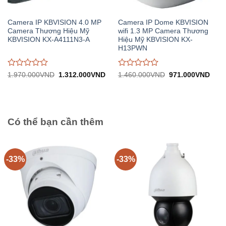
Camera IP KBVISION 4.0 MP
Camera IP Dome KBVISION
Camera Thương Hiệu Mỹ
wifi 1.3 MP Camera Thương
KBVISION KX-A4111N3-A
Hiệu Mỹ KBVISION KX-
H13PWN
Được
Được
Giá
Giá
Giá
Giá
1.970.000
VND
1.312.000
VND
1.460.000
VND
971.000
VND
gốc:
hiện
gốc:
hiện
đánh
đánh
1.970.000VND.
tại:
1.460.000VND.
tại:
giá
giá
1.312.000VND.
971.
0
0
trên
trên
5
5
Có thể bạn cần thêm
-33%
-33%