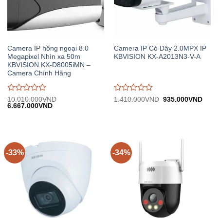
Camera IP hồng ngoại 8.0
Camera IP Có Dây 2.0MPX IP
Megapixel Nhìn xa 50m
KBVISION KX-A2013N3-V-A
KBVISION KX-D8005iMN –
Camera Chính Hãng
Được
Được
Giá
Giá
10.010.000
VND
1.410.000
VND
935.000
VND
Giá
Giá
gốc:
hiện
6.667.000
VND
đánh
đánh
gốc:
hiện
1.410.000VND.
tại:
giá
giá
10.010.000VND.
tại:
935.
0
0
6.667.000VND.
trên
trên
5
5
-33%
-34%