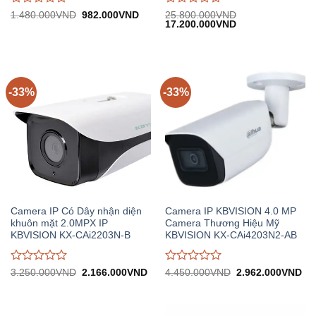
Được
Được
Giá
Giá
1.480.000
VND
982.000
VND
25.800.000
VND
gốc:
hiện
Giá
Giá
17.200.000
VND
đánh
đánh
1.480.000VND.
tại:
gốc:
hiện
giá
giá
982.000VND.
25.800.000VND.
tại:
0
0
17.200.000VND.
trên
trên
5
5
-33%
-33%
Camera IP Có Dây nhận diện
Camera IP KBVISION 4.0 MP
khuôn mặt 2.0MPX IP
Camera Thương Hiệu Mỹ
KBVISION KX-CAi2203N-B
KBVISION KX-CAi4203N2-AB
Được
Được
Giá
Giá
Giá
Gi
3.250.000
VND
2.166.000
VND
4.450.000
VND
2.962.000
VND
gốc:
hiện
gốc:
hiệ
đánh
đánh
3.250.000VND.
tại:
4.450.000VND.
tại:
giá
giá
2.166.000VND.
2.
0
0