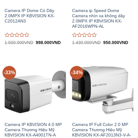
Camera IP Dome Có Dây
Camera ip Speed Dome
2.0MPX IP KBVISION KX-
Camera nhìn xa không dây
C2012AN3
2.0MPX IP KBVISION KX-
AF2016WPN-AL
Được
Được
Giá
Giá
Giá
Giá
1.500.000
VND
998.000
VND
1.430.000
VND
950.000
VND
gốc:
hiện
gốc:
hiện
đánh
đánh
1.500.000VND.
tại:
1.430.000VND.
tại:
giá
giá
998.000VND.
950.
0
0
trên
trên
5
5
-33%
-34%
Camera IP KBVISION 4.0 MP
Camera IP Full Color 2.0 MP
Camera Thương Hiệu Mỹ
Camera Thương Hiệu Mỹ
KBVISION KX-A4001TN-A
KBVISION KX-AF2013N3-V-A-