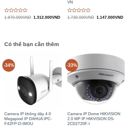
VN
Được
Được
Giá
Giá
Giá
Gi
1.970.000
VND
1.312.000
VND
1.730.000
VND
1.147.000
VND
gốc:
hiện
gốc:
hiệ
đánh
đánh
1.970.000VND.
tại:
1.730.000VND.
tại:
giá
giá
1.312.000VND.
1.
0
0
trên
trên
5
5
Có thể bạn cần thêm
-34%
-33%
Camera IP không dây 4.0
Camera IP Dome HIKVISION
Megapixel IP DAHUA IPC-
2.0 MP IP HIKVISION DS-
F42FP-D-IMOU
2CD2720F-I