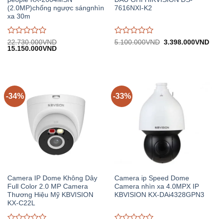
(2.0MP)chống ngược sángnhìn
7616NXI-K2
xa 30m
Được
Được
Giá
Gi
22.730.000
VND
5.100.000
VND
3.398.000
VND
Giá
Giá
gốc:
hiệ
15.150.000
VND
đánh
đánh
gốc:
hiện
5.100.000VND.
tại:
giá
giá
22.730.000VND.
tại:
3.
0
0
15.150.000VND.
trên
trên
5
5
-34%
-33%
Camera IP Dome Không Dây
Camera ip Speed Dome
Full Color 2.0 MP Camera
Camera nhìn xa 4.0MPX IP
Thương Hiệu Mỹ KBVISION
KBVISION KX-DAi4328GPN3
KX-C22L