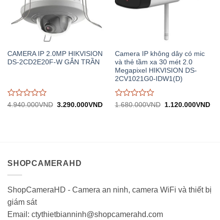
CAMERA IP 2.0MP HIKVISION
Camera IP không dây có mic
DS-2CD2E20F-W GẮN TRẦN
và thẻ tầm xa 30 mét 2.0
Megapixel HIKVISION DS-
2CV1021G0-IDW1(D)
Được
Được
Giá
Giá
Giá
Gi
4.940.000
VND
3.290.000
VND
1.680.000
VND
1.120.000
VND
gốc:
hiện
gốc:
hiệ
đánh
đánh
4.940.000VND.
tại:
1.680.000VND.
tại:
giá
giá
3.290.000VND.
1.
0
0
trên
trên
5
5
SHOPCAMERAHD
ShopCameraHD - Camera an ninh, camera WiFi và thiết bị
giám sát
Email: ctythietbianninh@shopcamerahd.com