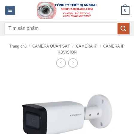
Bỏ
0
qua
nội
Tìm
dung
kiếm:
Trang chủ
/
CAMERA QUAN SÁT
/
CAMERA IP
/
CAMERA IP
KBVISION