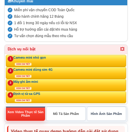
🎁
Khuyến mãi
Miễn phí vận chuyển COD Toàn Quốc
Bảo hành chính hãng 12 tháng
1 đổi 1 trong 30 ngày nếu có lỗi từ NSX
Hỗ trợ hướng dẫn cài đặt khi mua hàng
Tư vấn chọn đúng mẫu theo nhu cầu
💥
Dịch vụ nổi bật
Camera mini nhỏ gọn
1
XEM CHI TIẾT
Camera mini dùng sim 4G
2
XEM CHI TIẾT
Máy ghi âm mini
3
XEM CHI TIẾT
Định vị từ xa GPS
4
XEM CHI TIẾT
Xem Video Thực tế Sản
Mô Tả Sản Phẩm
Hình Ảnh Sản Phẩm
Phẩm
Video thực tế quay demo hướng dẫn cài đặt sử dụng