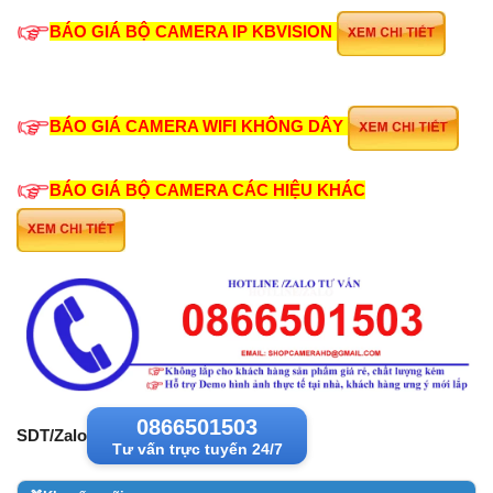
BÁO GIÁ BỘ CAMERA IP KBVISION
BÁO GIÁ CAMERA WIFI KHÔNG DÂY
BÁO GIÁ BỘ CAMERA CÁC HIỆU KHÁC
0866501503
SDT/Zalo
Tư vấn trực tuyến 24/7