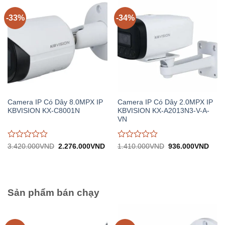
trên
trên
5
5
-33%
-34%
Camera IP Có Dây 8.0MPX IP
Camera IP Có Dây 2.0MPX IP
KBVISION KX-C8001N
KBVISION KX-A2013N3-V-A-
VN
Được
Được
Giá
Giá
Giá
Giá
3.420.000
VND
2.276.000
VND
1.410.000
VND
936.000
VND
gốc:
hiện
gốc:
hiện
đánh
đánh
3.420.000VND.
tại:
1.410.000VND.
tại:
giá
giá
2.276.000VND.
936.
0
0
trên
trên
5
5
Sản phẩm bán chạy