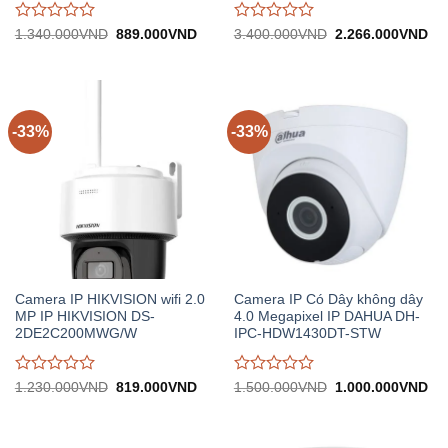
Được
Được
Giá
Giá
Giá
Gi
1.340.000
VND
889.000
VND
3.400.000
VND
2.266.000
VND
gốc:
hiện
gốc:
hiệ
đánh
đánh
1.340.000VND.
tại:
3.400.000VND.
tại:
giá
giá
889.000VND.
2.
0
0
trên
trên
5
5
-33%
-33%
Camera IP HIKVISION wifi 2.0
Camera IP Có Dây không dây
MP IP HIKVISION DS-
4.0 Megapixel IP DAHUA DH-
2DE2C200MWG/W
IPC-HDW1430DT-STW
Được
Được
Giá
Giá
Giá
Gi
1.230.000
VND
819.000
VND
1.500.000
VND
1.000.000
VND
gốc:
hiện
gốc:
hiệ
đánh
đánh
1.230.000VND.
tại:
1.500.000VND.
tại:
giá
giá
819.000VND.
1.
0
0