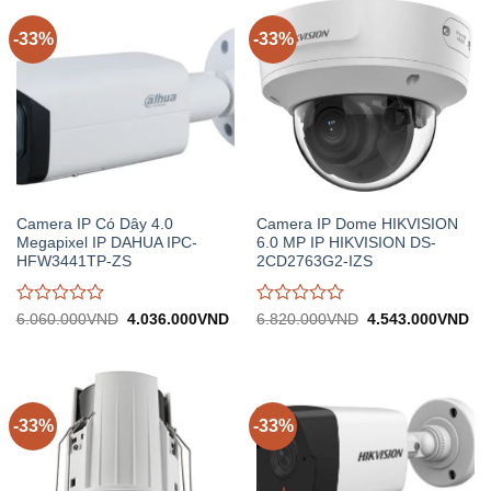
trên
trên
5
5
-33%
-33%
Camera IP Có Dây 4.0
Camera IP Dome HIKVISION
Megapixel IP DAHUA IPC-
6.0 MP IP HIKVISION DS-
HFW3441TP-ZS
2CD2763G2-IZS
Được
Được
Giá
Giá
Giá
Gi
6.060.000
VND
4.036.000
VND
6.820.000
VND
4.543.000
VND
gốc:
hiện
gốc:
hiệ
đánh
đánh
6.060.000VND.
tại:
6.820.000VND.
tại:
giá
giá
4.036.000VND.
4.
0
0
trên
trên
5
5
-33%
-33%