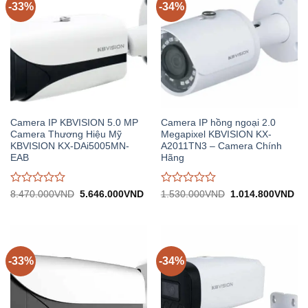
-33%
-34%
Camera IP KBVISION 5.0 MP
Camera IP hồng ngoại 2.0
Camera Thương Hiệu Mỹ
Megapixel KBVISION KX-
KBVISION KX-DAi5005MN-
A2011TN3 – Camera Chính
EAB
Hãng
Được
Được
Giá
Giá
Giá
Gi
8.470.000
VND
5.646.000
VND
1.530.000
VND
1.014.800
VND
gốc:
hiện
gốc:
hiệ
đánh
đánh
8.470.000VND.
tại:
1.530.000VND.
tại:
giá
giá
5.646.000VND.
1.
0
0
trên
trên
5
5
-33%
-34%