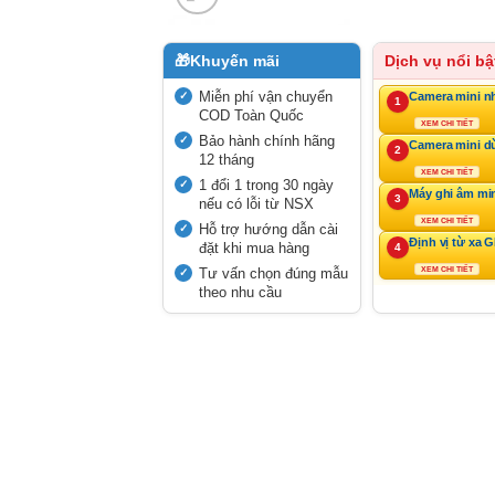
🎁
Khuyến mãi
Dịch vụ nổi bậ
Miễn phí vận chuyển
Camera mini n
1
COD Toàn Quốc
XEM CHI TIẾT
Bảo hành chính hãng
Camera mini d
2
12 tháng
XEM CHI TIẾT
1 đổi 1 trong 30 ngày
Máy ghi âm mi
3
nếu có lỗi từ NSX
XEM CHI TIẾT
Hỗ trợ hướng dẫn cài
Định vị từ xa 
đặt khi mua hàng
4
Tư vấn chọn đúng mẫu
XEM CHI TIẾT
theo nhu cầu