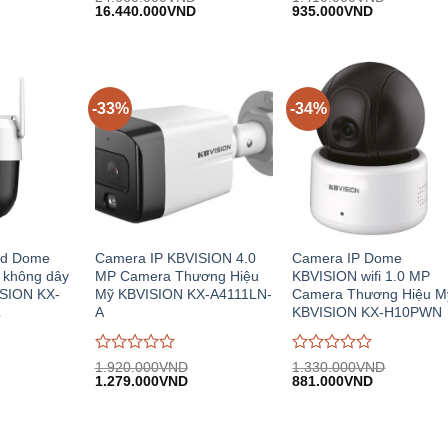
Giá
Giá
Giá
Giá
đánh
16.440.000
VND
đánh
935.000
VND
n
gốc:
hiện
gốc:
hiện
giá
giá
24.660.000VND.
tại:
1.410.000VND.
tại:
0
0
.600VND.
16.440.000VND.
935.000VN
trên
trên
5
5
-33%
-34%
ed Dome
Camera IP KBVISION 4.0
Camera IP Dome
 không dây
MP Camera Thương Hiệu
KBVISION wifi 1.0 MP
ISION KX-
Mỹ KBVISION KX-A4111LN-
Camera Thương Hiệu M
L
A
KBVISION KX-H10PWN
Được
Được
1.920.000
VND
1.330.000
VND
iá
Giá
Giá
Giá
Giá
đánh
1.279.000
VND
đánh
881.000
VND
iện
gốc:
hiện
gốc:
hiện
giá
giá
i:
1.920.000VND.
tại:
1.330.000VND.
tại:
0
0
.050.000VND.
1.279.000VND.
881.000VN
trên
trên
5
5