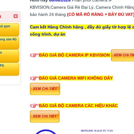
KBVISION,Camera Giá Rẻ Đại Lý, Camera Chính Hãng
bảo hành 24 tháng
(CÓ MÃ RÕ RÀNG + ĐẦY ĐỦ VAT
t
💥
hỏ gọn
Cam kết Hàng Chính hãng , đầy đủ giấy tờ hợp lệ 
công trình, dự án
ùng sim 4G
ni
BÁO GIÁ BỘ CAMERA IP KBVISION
GPS
BÁO GIÁ CAMERA WIFI KHÔNG DÂY
BÁO GIÁ BỘ CAMERA CÁC HIỆU KHÁC