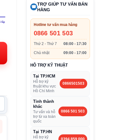
TRỢ GIÚP TƯ VẤN BÁN
☎
HÀNG
Hotline tư vấn mua hàng
0866 501 503
n
Thứ 2 - Thứ 7
08:00 - 17:30
Chủ nhật
09:00 - 17:00
.000VND.
HỖ TRỢ KỸ THUẬT
Tại TP.HCM
Hỗ trợ kỹ
0866501503
thuật khu vực
Hồ Chí Minh
Tỉnh thành
khác
0866 501 503
Tư vấn và hỗ
trợ từ xa toàn
quốc
Tại TP.HN
Hỗ trợ kỹ
0394 859 000