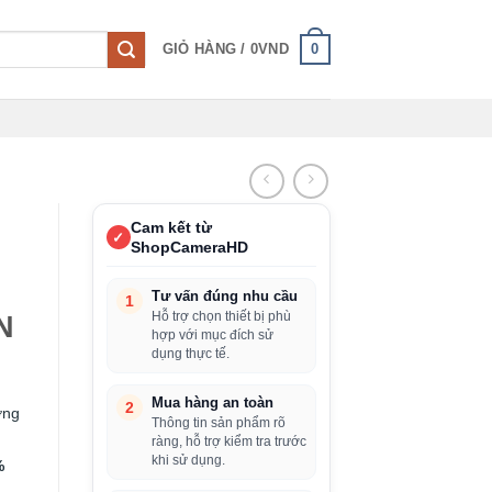
0
GIỎ HÀNG /
0
VND
Cam kết từ
✓
ShopCameraHD
Tư vấn đúng nhu cầu
1
Hỗ trợ chọn thiết bị phù
N
hợp với mục đích sử
dụng thực tế.
Mua hàng an toàn
2
ơng
Thông tin sản phẩm rõ
ràng, hỗ trợ kiểm tra trước
khi sử dụng.
%