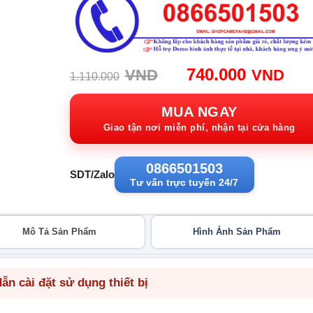
Giá
Giá
740.000
VND
VND
1.110.000
gốc:
hiệ
1.110.000VND.
tại:
MUA NGAY
740
Giao tận nơi miễn phí, nhận tại cửa hàng
0866501503
SDT/Zalo
Tư vấn trực tuyến 24/7
Mô Tả Sản Phẩm
Hình Ảnh Sản Phẩm
n cài đặt sử dụng thiết bị