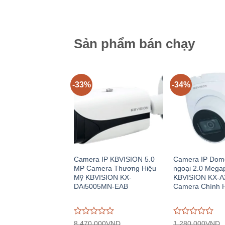
gốc:
hiện
gốc:
giá
giá
6.150.000VND.
tại:
227.600.000VN
0
0
4.095.000VND.
trên
trên
5
5
Sản phẩm bán chạy
-33%
-34%
Camera IP KBVISION 5.0
Camera IP Dom
MP Camera Thương Hiệu
ngoại 2.0 Megap
Mỹ KBVISION KX-
KBVISION KX-A
DAi5005MN-EAB
Camera Chính 
Được
Được
8.470.000
VND
1.280.000
VND