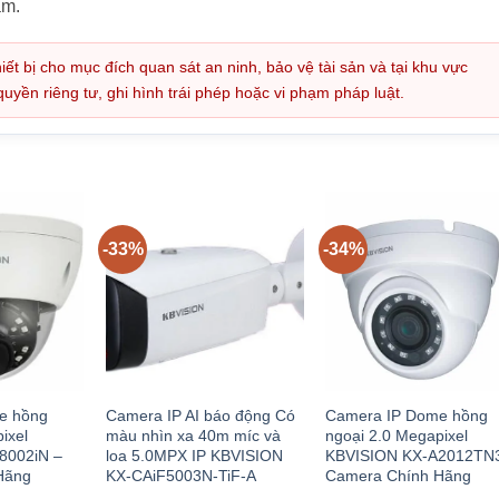
ẩm.
iết bị cho mục đích quan sát an ninh, bảo vệ tài sản và tại khu vực
ền riêng tư, ghi hình trái phép hoặc vi phạm pháp luật.
-33%
-34%
e hồng
Camera IP AI báo động Có
Camera IP Dome hồng
ixel
màu nhìn xa 40m míc và
ngoại 2.0 Megapixel
8002iN –
loa 5.0MPX IP KBVISION
KBVISION KX-A2012TN
Hãng
KX-CAiF5003N-TiF-A
Camera Chính Hãng