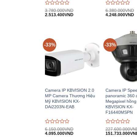
Được
Được
3.780.000
VND
6.380.000
VND
Giá
Giá
Giá
G
đánh
2.513.400
VND
đánh
4.248.000
VND
gốc:
hiện
gốc:
h
giá
giá
3.780.000VND.
tại:
6.380.000VND.
tạ
0
0
2.513.400VND.
4
trên
trên
5
5
-33%
-33%
Camera IP KBVISION 2.0
Camera IP Spe
MP Camera Thương Hiệu
panoramic 360 
Mỹ KBVISION KX-
Megapixel hồng
DAi2203N-EAB
KBVISION KX-
F16440MSPN
Được
Được
6.150.000
VND
227.600.000
VN
Giá
Giá
Giá
đánh
4.095.000
VND
đánh
151.733.000
VN