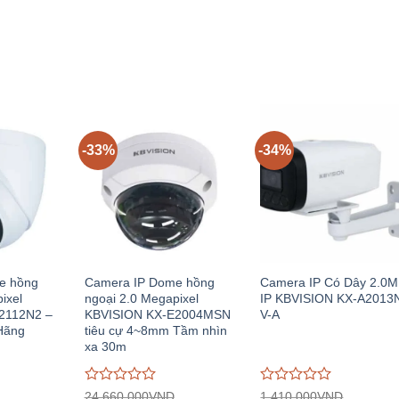
hiện
830.000VND.
tại:
gốc:
hiện
giá
giá
D.
tại:
550.000VND.
10.270.000VND.
tại:
0
0
151.733.000VND.
6.845.00
trên
trên
5
5
-33%
-34%
e hồng
Camera IP Dome hồng
Camera IP Có Dây 2.0
ixel
ngoại 2.0 Megapixel
IP KBVISION KX-A2013
2112N2 –
KBVISION KX-E2004MSN
V-A
Hãng
tiêu cự 4~8mm Tầm nhìn
xa 30m
Được
Được
24.660.000
VND
1.410.000
VND