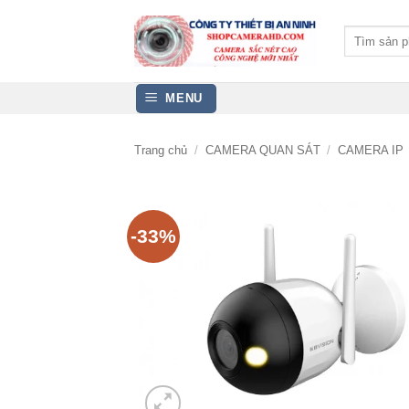
Bỏ
qua
Tìm
kiếm:
nội
dung
MENU
Trang chủ
/
CAMERA QUAN SÁT
/
CAMERA IP
-33%