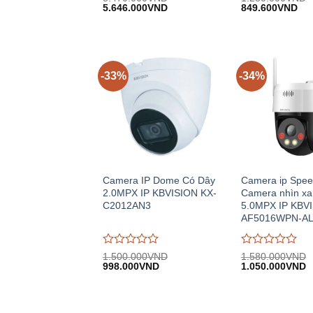
Giá
Giá
Giá
Giá
đánh
5.646.000
VND
đánh
849.600
VND
gốc:
hiện
gốc:
hiệ
giá
giá
8.470.000VND.
tại:
1.280.000VND.
tại:
0
0
5.646.000VND.
849
trên
trên
5
5
-33%
-34%
Camera IP Dome Có Dây
Camera ip Spe
2.0MPX IP KBVISION KX-
Camera nhìn xa
C2012AN3
5.0MPX IP KBV
AF5016WPN-A
Được
Được
1.500.000
VND
1.580.000
VND
Giá
Giá
Giá
G
đánh
998.000
VND
đánh
1.050.000
VND
gốc:
hiện
gốc:
h
giá
giá
1.500.000VND.
tại:
1.580.000VND.
tạ
0
0
998.000VND.
1
trên
trên
5
5