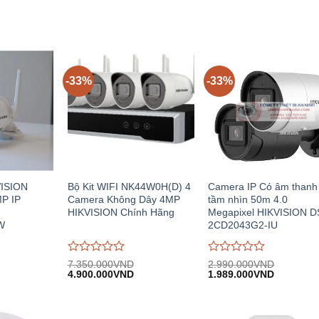
-33%
-33%
VISION
Bộ Kit WIFI NK44W0H(D) 4
Camera IP Có âm thanh
MP IP
Camera Không Dây 4MP
tầm nhìn 50m 4.0
HIKVISION Chính Hãng
Megapixel HIKVISION D
W
2CD2043G2-IU
Được
Được
7.350.000
VND
2.990.000
VND
iá
Giá
Giá
Giá
Giá
đánh
4.900.000
VND
đánh
1.989.000
VND
iện
gốc:
hiện
gốc:
hiện
giá
giá
i:
7.350.000VND.
tại:
2.990.000VND.
tại:
0
0
.129.000VND.
4.900.000VND.
1.989.00
trên
trên