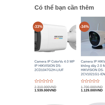
Có thể bạn cần thêm
-33%
-34%
Camera IP ColorVu 4.0 MP
Camera IP HIK
IP HIKVISION DS-
không dây 2.0 
2CD1047G2H-LIUF
HIKVISION DS-
2CV1021G1-ID
Được
Được
2.310.000
VND
1.700.000
VND
Giá
Giá
Giá
G
đánh
1.539.000
VND
đánh
1.129.000
VND
gốc:
hiện
gốc:
h
giá
giá
2.310.000VND.
tại:
1.700.000VND.
tạ
0
0
1.539.000VND.
1
trên
trên