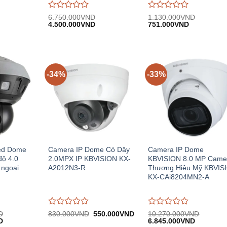
Được
Được
6.750.000
VND
1.130.000
VND
iá
Giá
Giá
Giá
Giá
đánh
4.500.000
VND
đánh
751.000
VND
iện
gốc:
hiện
gốc:
hiện
giá
giá
i:
6.750.000VND.
tại:
1.130.000VND.
tại:
0
0
.248.000VND.
4.500.000VND.
751.000VN
trên
trên
5
5
-34%
-33%
ed Dome
Camera IP Dome Có Dây
Camera IP Dome
độ 4.0
2.0MPX IP KBVISION KX-
KBVISION 8.0 MP Came
 ngoại
A2012N3-R
Thương Hiệu Mỹ KBVIS
KX-CAi8204MN2-A
Được
Được
Giá
Giá
D
830.000
VND
550.000
VND
10.270.000
VND
Giá
gốc:
hiện
Giá
Giá
D
đánh
đánh
6.845.000
VND