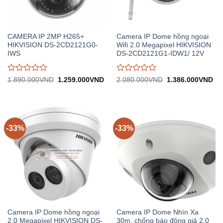
CAMERA IP 2MP H265+
Camera IP Dome hồng ngoại
HIKVISION DS-2CD2121G0-
Wifi 2.0 Megapixel HIKVISION
IWS
DS-2CD2121G1-IDW1/ 12V
Được
Được
Giá
Giá
Giá
Gi
1.890.000
VND
1.259.000
VND
2.080.000
VND
1.386.000
VND
gốc:
hiện
gốc:
hiệ
đánh
đánh
1.890.000VND.
tại:
2.080.000VND.
tại:
giá
giá
1.259.000VND.
1.
0
0
trên
trên
5
5
-33%
-33%
Camera IP Dome hồng ngoại
Camera IP Dome Nhìn Xa
2.0 Megapixel HIKVISION DS-
30m, chống báo động giả 2.0