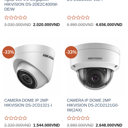
HIKVISION DS-2DE2C400IW-
DE/W
Được
Được
Giá
Giá
Giá
Gi
3.030.000
VND
2.020.000
VND
6.990.000
VND
4.656.000
VND
gốc:
hiện
gốc:
hiệ
đánh
đánh
3.030.000VND.
tại:
6.990.000VND.
tại:
giá
giá
2.020.000VND.
4.
0
0
trên
trên
5
5
-33%
-33%
CAMERA DOME IP 2MP
CAMERA IP DOME 2MP
HIKVISION DS-2CD1321-I
HIKVISION DS-2CD2121G0-
IW(2AX)
Được
Được
Giá
Giá
Giá
Gi
2.320.000
VND
1.544.000
VND
3.980.000
VND
2.648.000
VND