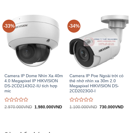
gốc:
hiện
gốc:
hiệ
đánh
đánh
2.320.000VND.
tại:
3.980.000VND.
tại:
giá
giá
1.544.000VND.
2.
0
0
trên
trên
5
5
-33%
-34%
Camera IP Dome Nhìn Xa 40m
Camera IP Poe Ngoài trời có
4.0 Megapixel IP HIKVISION
thẻ nhớ nhìn xa 30m 2.0
DS-2CD2143G2-IU tích hợp
Megapixel HIKVISION DS-
mic
2CD2023G0-I
Được
Được
Giá
Giá
Giá
Giá
2.970.000
VND
1.980.000
VND
1.100.000
VND
730.000
VND
gốc:
hiện
gốc:
hiện
đánh
đánh
2.970.000VND.
tại:
1.100.000VND.
tại:
giá
giá
1.980.000VND.
730.
0
0
trên
trên
5
5