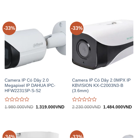
gốc:
hiện
gốc:
hiệ
đánh
đánh
1.390.000VND.
tại:
1.670.000VND.
tại:
giá
giá
923.000VND.
1.
0
0
trên
trên
5
5
-33%
-33%
Camera IP Có Dây 2.0
Camera IP Có Dây 2.0MPX IP
Megapixel IP DAHUA IPC-
KBVISION KX-C2003N3-B
HFW2231SP-S-S2
(3.6mm)
Được
Được
Giá
Giá
Giá
Gi
1.980.000
VND
1.319.000
VND
2.230.000
VND
1.484.000
VND
gốc:
hiện
gốc:
hiệ
đánh
đánh
1.980.000VND.
tại:
2.230.000VND.
tại:
giá
giá
1.319.000VND.
1.
0
0
trên
trên
5
5
-34%
-33%