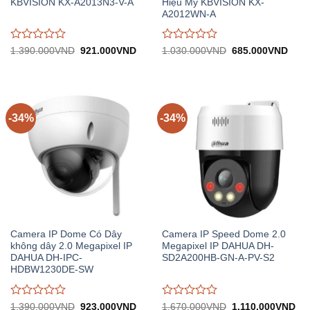
KBVISION KX-A2013N3-V-A
Hiệu Mỹ KBVISION KX-
A2012WN-A
Được
Được
Giá
Giá
Giá
Giá
1.390.000
VND
921.000
VND
1.030.000
VND
685.000
VND
gốc:
hiện
gốc:
hiện
đánh
đánh
1.390.000VND.
tại:
1.030.000VND.
tại:
giá
giá
921.000VND.
685.
0
0
trên
trên
5
5
-34%
-34%
Camera IP Dome Có Dây
Camera IP Speed Dome 2.0
không dây 2.0 Megapixel IP
Megapixel IP DAHUA DH-
DAHUA DH-IPC-
SD2A200HB-GN-A-PV-S2
HDBW1230DE-SW
Được
Được
Giá
Giá
Giá
Giá
1.390.000
VND
923.000
VND
1.670.000
VND
1.110.000
VND