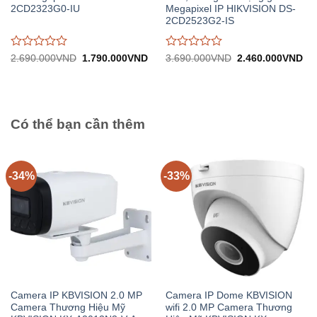
2CD2323G0-IU
Megapixel IP HIKVISION DS-
2CD2523G2-IS
Được
Được
Giá
Giá
Giá
Gi
2.690.000
VND
1.790.000
VND
3.690.000
VND
2.460.000
VND
gốc:
hiện
gốc:
hiệ
đánh
đánh
2.690.000VND.
tại:
3.690.000VND.
tại:
giá
giá
1.790.000VND.
2.
0
0
trên
trên
5
5
Có thể bạn cần thêm
-34%
-33%
Camera IP KBVISION 2.0 MP
Camera IP Dome KBVISION
Camera Thương Hiệu Mỹ
wifi 2.0 MP Camera Thương