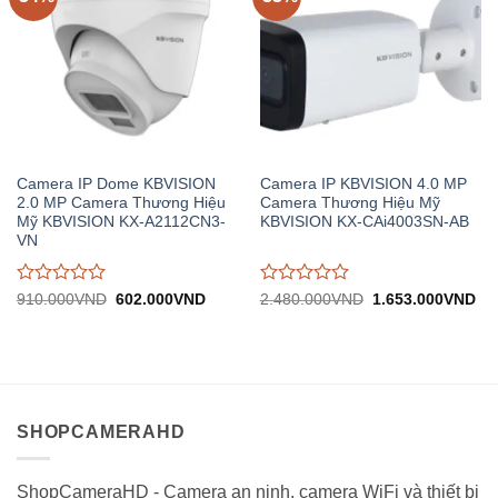
Camera IP Dome KBVISION
Camera IP KBVISION 4.0 MP
2.0 MP Camera Thương Hiệu
Camera Thương Hiệu Mỹ
Mỹ KBVISION KX-A2112CN3-
KBVISION KX-CAi4003SN-AB
VN
Được
Được
Giá
Giá
Giá
Gi
910.000
VND
602.000
VND
2.480.000
VND
1.653.000
VND
gốc:
hiện
gốc:
hiệ
đánh
đánh
910.000VND.
tại:
2.480.000VND.
tại:
giá
giá
602.000VND.
1.
0
0
trên
trên
5
5
SHOPCAMERAHD
ShopCameraHD - Camera an ninh, camera WiFi và thiết bị