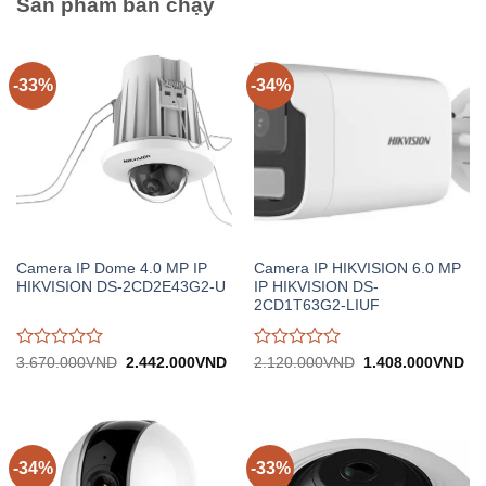
Sản phẩm bán chạy
-33%
-34%
Camera IP Dome 4.0 MP IP
Camera IP HIKVISION 6.0 MP
HIKVISION DS-2CD2E43G2-U
IP HIKVISION DS-
2CD1T63G2-LIUF
Được
Được
Giá
Giá
Giá
Gi
3.670.000
VND
2.442.000
VND
2.120.000
VND
1.408.000
VND
gốc:
hiện
gốc:
hiệ
đánh
đánh
3.670.000VND.
tại:
2.120.000VND.
tại:
giá
giá
2.442.000VND.
1.
0
0
trên
trên
5
5
-34%
-33%