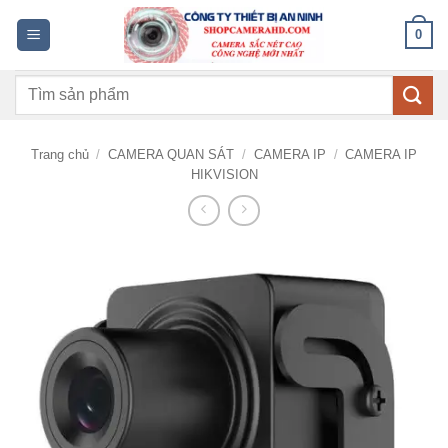
Bỏ
0
qua
nội
Tìm
dung
kiếm:
Trang chủ
/
CAMERA QUAN SÁT
/
CAMERA IP
/
CAMERA IP
HIKVISION