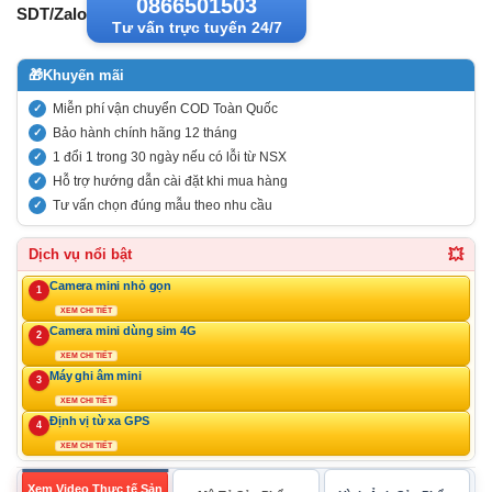
0866501503
SDT/Zalo
Tư vấn trực tuyến 24/7
🎁
Khuyến mãi
Miễn phí vận chuyển COD Toàn Quốc
Bảo hành chính hãng 12 tháng
1 đổi 1 trong 30 ngày nếu có lỗi từ NSX
Hỗ trợ hướng dẫn cài đặt khi mua hàng
Tư vấn chọn đúng mẫu theo nhu cầu
💥
Dịch vụ nổi bật
Camera mini nhỏ gọn
1
XEM CHI TIẾT
Camera mini dùng sim 4G
2
XEM CHI TIẾT
Máy ghi âm mini
3
XEM CHI TIẾT
Định vị từ xa GPS
4
XEM CHI TIẾT
Xem Video Thực tế Sản