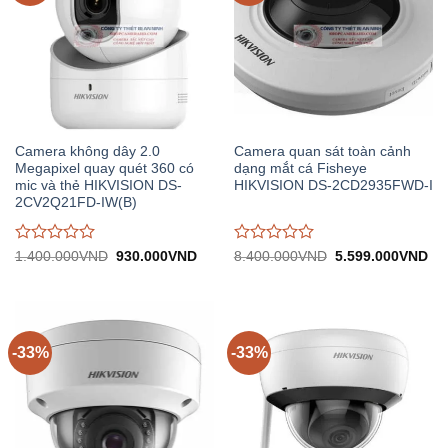
Camera không dây 2.0
Camera quan sát toàn cảnh
Megapixel quay quét 360 có
dạng mắt cá Fisheye
mic và thẻ HIKVISION DS-
HIKVISION DS-2CD2935FWD-I
2CV2Q21FD-IW(B)
Được
Được
Giá
Giá
Giá
Gi
1.400.000
VND
930.000
VND
8.400.000
VND
5.599.000
VND
gốc:
hiện
gốc:
hiệ
đánh
đánh
1.400.000VND.
tại:
8.400.000VND.
tại:
giá
giá
930.000VND.
5.
0
0
trên
trên
5
5
-33%
-33%