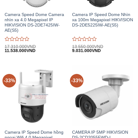
Camera Speed Dome Camera
Camera IP Speed Dome Nhìn
nhìn xa 4.0 Megapixel IP
xa 100m Megapixel HIKVISION
HIKVISION DS-2DE7425IW-
DS-2DE5225IW-AE(S5)
AE(S5)
Được
Được
17.310.000
VND
13.550.000
VND
Giá
Giá
Giá
Giá
11.538.000
VND
9.031.000
VND
đánh
đánh
gốc:
hiện
gốc:
hiện
giá
giá
17.310.000VND.
tại:
13.550.000VND.
tại:
0
0
11.538.000VND.
9.031.000VND.
trên
trên
5
5
-33%
-33%
Camera IP Speed Dome hồng
CAMERA IP 5MP HIKVISION
ngoại Wifi 4.0 Megapixel
DS-2CD2055FWD-I