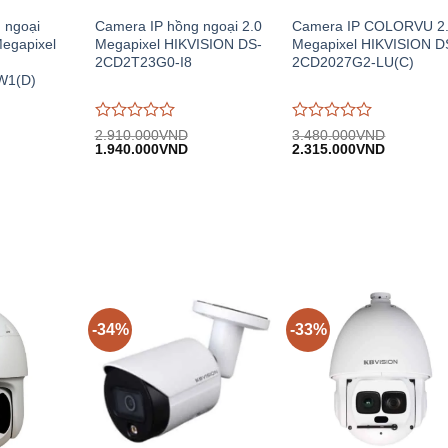
 ngoại
Camera IP hồng ngoại 2.0
Camera IP COLORVU 2
Megapixel
Megapixel HIKVISION DS-
Megapixel HIKVISION D
2CD2T23G0-I8
2CD2027G2-LU(C)
W1(D)
Được
Được
2.910.000
VND
3.480.000
VND
iá
Giá
Giá
Giá
Giá
đánh
1.940.000
VND
đánh
2.315.000
VND
iện
gốc:
hiện
gốc:
hiện
giá
giá
i:
2.910.000VND.
tại:
3.480.000VND.
tại:
0
0
.320.000VND.
1.940.000VND.
2.315.00
trên
trên
5
5
-34%
-33%