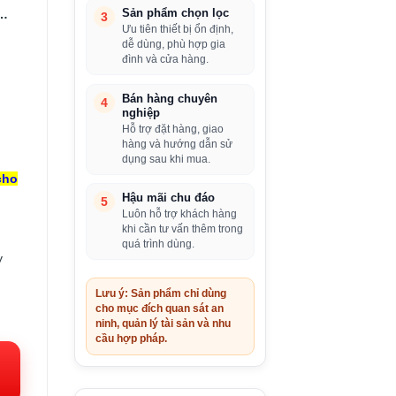
h…
Sản phẩm chọn lọc
3
Ưu tiên thiết bị ổn định,
dễ dùng, phù hợp gia
đình và cửa hàng.
Bán hàng chuyên
4
nghiệp
Hỗ trợ đặt hàng, giao
hàng và hướng dẫn sử
dụng sau khi mua.
cho
Hậu mãi chu đáo
5
Luôn hỗ trợ khách hàng
khi cần tư vấn thêm trong
g
quá trình dùng.
y
Lưu ý: Sản phẩm chỉ dùng
cho mục đích quan sát an
iá
ninh, quản lý tài sản và nhu
iện
cầu hợp pháp.
i:
.563.000VND.