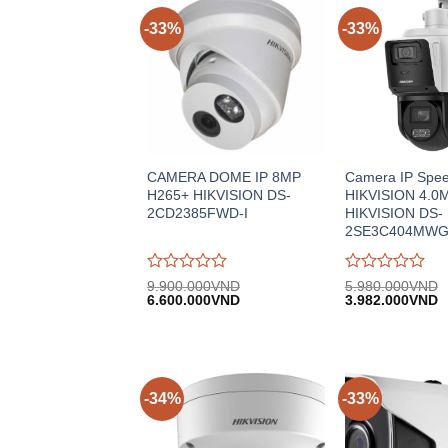
-33%
-33%
CAMERA DOME IP 8MP
Camera IP Spe
H265+ HIKVISION DS-
HIKVISION 4.0
2CD2385FWD-I
HIKVISION DS-
2SE3C404MWG
Được
Được
9.900.000
VND
5.980.000
VND
Giá
Giá
Giá
G
đánh
6.600.000
VND
đánh
3.982.000
VND
gốc:
hiện
gốc:
h
giá
giá
9.900.000VND.
tại:
5.980.000VND.
tạ
0
0
6.600.000VND.
3
trên
trên
5
5
-34%
-33%