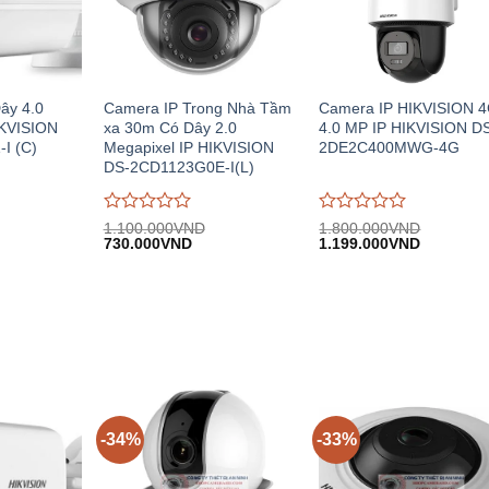
ây 4.0
Camera IP Trong Nhà Tầm
Camera IP HIKVISION 
IKVISION
xa 30m Có Dây 2.0
4.0 MP IP HIKVISION D
I (C)
Megapixel IP HIKVISION
2DE2C400MWG-4G
DS-2CD1123G0E-I(L)
Được
Được
1.100.000
VND
1.800.000
VND
iá
Giá
Giá
Giá
Giá
đánh
730.000
VND
đánh
1.199.000
VND
iện
gốc:
hiện
gốc:
hiện
giá
giá
i:
1.100.000VND.
tại:
1.800.000VND.
tại:
0
0
.710.000VND.
730.000VND.
1.199.00
trên
trên
5
5
-34%
-33%