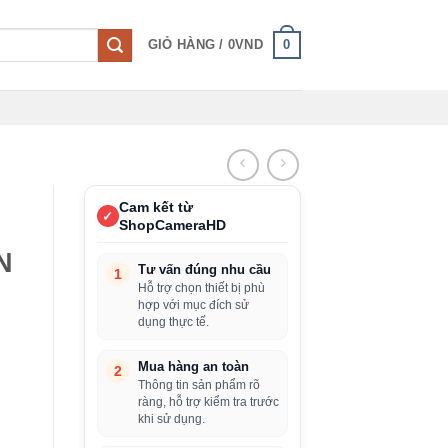
0
GIỎ HÀNG /
0
VND
Cam kết từ
✓
ShopCameraHD
N
Tư vấn đúng nhu cầu
1
Hỗ trợ chọn thiết bị phù
hợp với mục đích sử
dụng thực tế.
Mua hàng an toàn
2
Thông tin sản phẩm rõ
ràng, hỗ trợ kiểm tra trước
khi sử dụng.