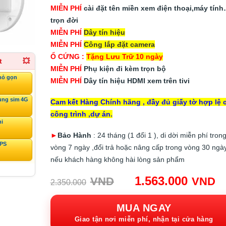
MIỄN PHÍ
cài đặt tên miền xem điện thoại,máy tín
trọn đời
MIỄN PHÍ
Dây tín hiệu
MIỄN PHÍ
Công lắp đặt camera
Ổ CỨNG :
Tặng Lưu Trữ 10 ngày
t
💥
MIỄN PHÍ
Phụ kiện đi kèm trọn bộ
hỏ gọn
MIỄN PHÍ
Dây tín hiệu HDMI xem trên tivi
ùng sim 4G
Cam kết Hàng Chính hãng , đầy đủ giấy tờ hợp lệ 
công trình ,dự án.
ni
►
Bảo Hành
: 24 tháng (1 đổi 1 ), di dời miễn phí tron
GPS
vòng 7 ngày ,đổi trả hoặc nâng cấp trong vòng 30 ngà
nếu khách hàng không hài lòng sản phẩm
Giá
G
1.563.000
VND
VND
2.350.000
gốc:
h
2.350.000VND.
tạ
MUA NGAY
1
Giao tận nơi miễn phí, nhận tại cửa hàng