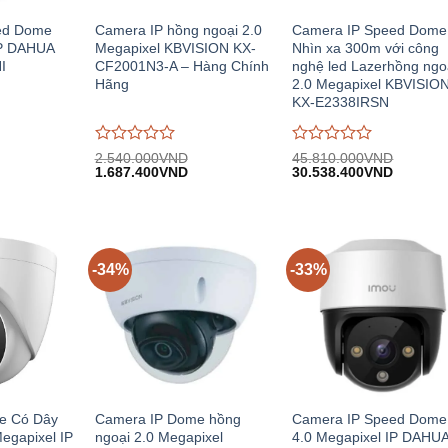
ed Dome
Camera IP hồng ngoại 2.0
Camera IP Speed Dome
IP DAHUA
Megapixel KBVISION KX-
Nhìn xa 300m với công
I
CF2001N3-A – Hàng Chính
nghệ led Lazerhồng ngo
Hãng
2.0 Megapixel KBVISIO
KX-E2338IRSN
Được
Được
2.540.000
VND
45.810.000
VND
Giá
Giá
Giá
Giá
Giá
đánh
1.687.400
VND
đánh
30.538.400
VND
hiện
gốc:
hiện
gốc:
hiện
giá
giá
.
tại:
2.540.000VND.
tại:
45.810.000VND.
tại:
0
0
15.773.000VND.
1.687.400VND.
30.538.
trên
trên
5
5
-34%
-33%
e Có Dây
Camera IP Dome hồng
Camera IP Speed Dome
egapixel IP
ngoại 2.0 Megapixel
4.0 Megapixel IP DAHU