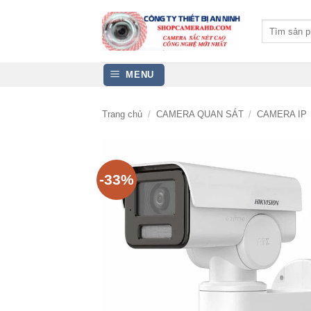
Bỏ
qua
Tìm
kiếm:
nội
dung
MENU
Trang chủ
/
CAMERA QUAN SÁT
/
CAMERA IP
-33%