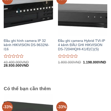
Đầu ghi hình camera IP 32
Đầu ghi camera Hybrid TVI-IP
kênh HIKVISION DS-9632NI-
4 kênh ĐẦU GHI HIKVISION
I16
DS-7204HQHI-K1/E(C)(S)
Được
Được
Giá
Gi
43.400.000
VND
1.800.000
VND
1.198.000
VND
Giá
Giá
gốc:
hiệ
28.930.000
VND
đánh
đánh
gốc:
hiện
1.800.000VND.
tại:
giá
giá
43.400.000VND.
tại:
1.
0
0
28.930.000VND.
trên
trên
5
5
Có thể bạn cần thêm
-33%
-33%