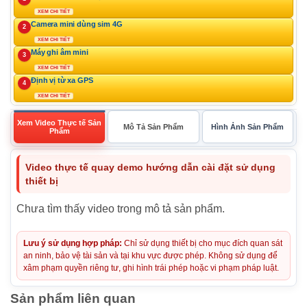
XEM CHI TIẾT
Camera mini dùng sim 4G
2
XEM CHI TIẾT
Máy ghi âm mini
3
XEM CHI TIẾT
Định vị từ xa GPS
4
XEM CHI TIẾT
Xem Video Thực tế Sản
Mô Tả Sản Phẩm
Hình Ảnh Sản Phẩm
Phẩm
Video thực tế quay demo hướng dẫn cài đặt sử dụng
thiết bị
Chưa tìm thấy video trong mô tả sản phẩm.
Lưu ý sử dụng hợp pháp:
Chỉ sử dụng thiết bị cho mục đích quan sát
an ninh, bảo vệ tài sản và tại khu vực được phép. Không sử dụng để
xâm phạm quyền riêng tư, ghi hình trái phép hoặc vi phạm pháp luật.
Sản phẩm liên quan