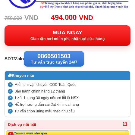
Giá
Giá
494.000
VND
VND
750.000
gốc:
hiện
750.000VND.
tại:
MUA NGAY
494.000VND
Giao tận nơi miễn phí, nhận tại cửa hàng
0866501503
SDT/Zalo
Tư vấn trực tuyến 24/7
🎁
Khuyến mãi
Miễn phí vận chuyển COD Toàn Quốc
Bảo hành chính hãng 12 tháng
1 đổi 1 trong 30 ngày nếu có lỗi từ NSX
Hỗ trợ hướng dẫn cài đặt khi mua hàng
Tư vấn chọn đúng mẫu theo nhu cầu
💥
Dịch vụ nổi bật
Camera mini nhỏ gọn
1