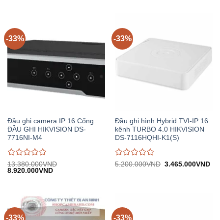
3.830.000VND.
tại:
2.700.000VND.
tại:
giá
giá
2.550.000VND.
1.
0
0
trên
trên
5
5
-33%
-33%
Đầu ghi camera IP 16 Cổng
Đầu ghi hình Hybrid TVI-IP 16
ĐẦU GHI HIKVISION DS-
kênh TURBO 4.0 HIKVISION
7716NI-M4
DS-7116HQHI-K1(S)
Được
Được
Giá
Gi
13.380.000
VND
5.200.000
VND
3.465.000
VND
Giá
Giá
gốc:
hiệ
8.920.000
VND
đánh
đánh
gốc:
hiện
5.200.000VND.
tại:
giá
giá
13.380.000VND.
tại:
3.
0
0
8.920.000VND.
trên
trên
5
5
-33%
-33%