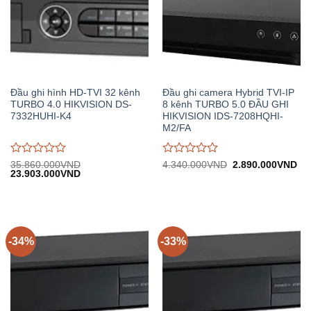
Đầu ghi hình HD-TVI 32 kênh
Đầu ghi camera Hybrid TVI-IP
TURBO 4.0 HIKVISION DS-
8 kênh TURBO 5.0 ĐẦU GHI
7332HUHI-K4
HIKVISION IDS-7208HQHI-
M2/FA
Được
Được
Giá
Gi
35.860.000
VND
4.340.000
VND
2.890.000
VND
Giá
Giá
gốc:
hiệ
23.903.000
VND
đánh
đánh
gốc:
hiện
4.340.000VND.
tại:
giá
giá
35.860.000VND.
tại:
2.
0
0
23.903.000VND.
trên
trên
5
5
-34%
-33%