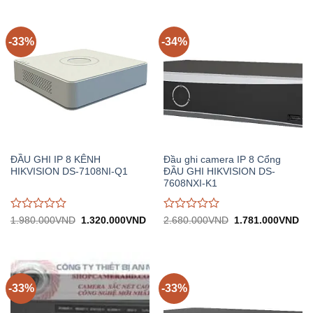
-33%
-34%
ĐẦU GHI IP 8 KÊNH
Đầu ghi camera IP 8 Cổng
HIKVISION DS-7108NI-Q1
ĐẦU GHI HIKVISION DS-
7608NXI-K1
Được
Được
Giá
Giá
Giá
Gi
1.980.000
VND
1.320.000
VND
2.680.000
VND
1.781.000
VND
gốc:
hiện
gốc:
hiệ
đánh
đánh
1.980.000VND.
tại:
2.680.000VND.
tại:
giá
giá
1.320.000VND.
1.
0
0
trên
trên
5
5
-33%
-33%