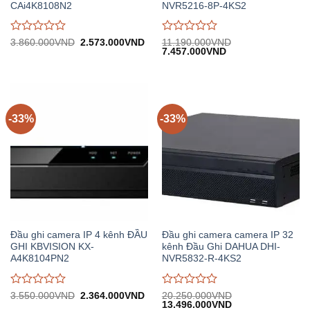
CAi4K8108N2
NVR5216-8P-4KS2
Được
Được
Giá
Giá
3.860.000
VND
2.573.000
VND
11.190.000
VND
gốc:
hiện
Giá
Giá
7.457.000
VND
đánh
đánh
3.860.000VND.
tại:
gốc:
hiện
giá
giá
2.573.000VND.
11.190.000VND.
tại:
0
0
7.457.000VND.
trên
trên
5
5
-33%
-33%
Đầu ghi camera IP 4 kênh ĐẦU
Đầu ghi camera camera IP 32
GHI KBVISION KX-
kênh Đầu Ghi DAHUA DHI-
A4K8104PN2
NVR5832-R-4KS2
Được
Được
Giá
Giá
3.550.000
VND
2.364.000
VND
20.250.000
VND
gốc:
hiện
Giá
Giá
13.496.000
VND
đánh
đánh