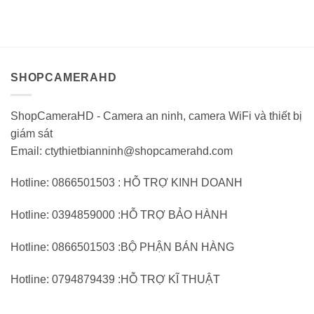
3.550.000VND.
tại:
gốc:
hiện
giá
giá
2.364.000VND.
20.250.000VND.
tại:
0
0
13.496.000VND.
trên
trên
5
5
SHOPCAMERAHD
ShopCameraHD - Camera an ninh, camera WiFi và thiết bị
giám sát
Email: ctythietbianninh@shopcamerahd.com
Hotline: 0866501503 : HỖ TRỢ KINH DOANH
Hotline: 0394859000 :HỖ TRỢ BẢO HÀNH
Hotline: 0866501503 :BỘ PHẬN BÁN HÀNG
Hotline: 0794879439 :HỖ TRỢ KĨ THUẬT