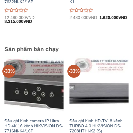
7632NI-K2/16P
K1
Được
Được
Giá
Gi
12.480.000
VND
2.430.000
VND
1.620.000
VND
Giá
Giá
gốc:
hiệ
8.315.000
VND
đánh
đánh
gốc:
hiện
2.430.000VND.
tại:
giá
giá
12.480.000VND.
tại:
1.
0
0
8.315.000VND.
trên
trên
5
5
Sản phẩm bán chạy
-33%
-33%
Đầu ghi hình camera IP Ultra
Đầu ghi hình HD-TVI 8 kênh
HD 4K 16 kênh HIKVISION DS-
TURBO 4.0 HIKVISION DS-
7716NI-K4/16P
7208HTHI-K2 (S)