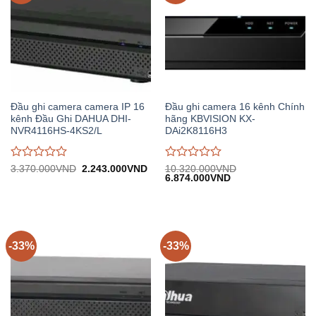
Đầu ghi camera camera IP 16
Đầu ghi camera 16 kênh Chính
kênh Đầu Ghi DAHUA DHI-
hãng KBVISION KX-
NVR4116HS-4KS2/L
DAi2K8116H3
Được
Được
Giá
Giá
3.370.000
VND
2.243.000
VND
10.320.000
VND
gốc:
hiện
Giá
Giá
6.874.000
VND
đánh
đánh
3.370.000VND.
tại:
gốc:
hiện
giá
giá
2.243.000VND.
10.320.000VND.
tại:
0
0
6.874.000VND.
trên
trên
5
5
-33%
-33%