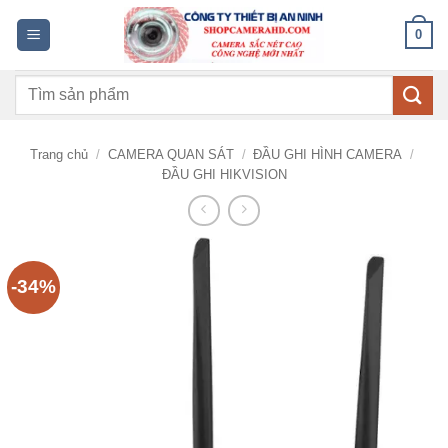
Bỏ
0
qua
nội
Tìm
dung
kiếm:
Trang chủ
/
CAMERA QUAN SÁT
/
ĐẦU GHI HÌNH CAMERA
/
ĐẦU GHI HIKVISION
-34%