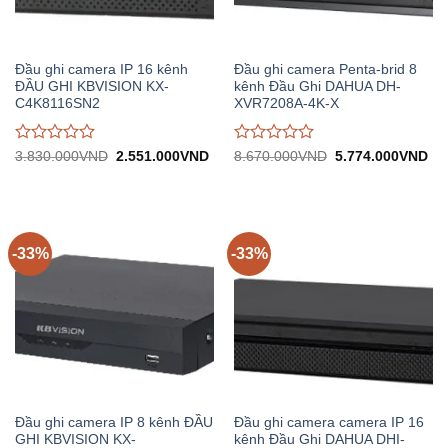
Đầu ghi camera IP 16 kênh
Đầu ghi camera Penta-brid 8
ĐẦU GHI KBVISION KX-
kênh Đầu Ghi DAHUA DH-
C4K8116SN2
XVR7208A-4K-X
Được
Được
Giá
Giá
Giá
Gi
3.830.000
VND
2.551.000
VND
8.670.000
VND
5.774.000
VND
gốc:
hiện
gốc:
hiệ
đánh
đánh
3.830.000VND.
tại:
8.670.000VND.
tại:
giá
giá
2.551.000VND.
5.
0
0
trên
trên
5
5
-33%
-33%
Đầu ghi camera IP 8 kênh ĐẦU
Đầu ghi camera camera IP 16
GHI KBVISION KX-
kênh Đầu Ghi DAHUA DHI-