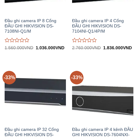
Đầu ghi camera IP 8 Cổng
Đầu ghi camera IP 4 Cổng
ĐẦU GHI HIKVISION DS-
ĐẦU GHI HIKVISION DS-
7108NI-Q1/M
7104NI-Q1/4P/M
Được
Được
Giá
Giá
Giá
Gi
1.560.000
VND
1.036.000
VND
2.760.000
VND
1.836.000
VND
gốc:
hiện
gốc:
hiệ
đánh
đánh
1.560.000VND.
tại:
2.760.000VND.
tại:
giá
giá
1.036.000VND.
1.
0
0
trên
trên
5
5
-33%
-33%
Đầu ghi camera IP 32 Cổng
Đầu ghi camera IP 4 kênh ĐẦU
ĐẦU GHI HIKVISION DS-
GHI HIKVISION DS-7604NXI-