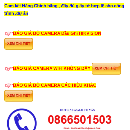
Cam kết Hàng Chính hãng , đầy đủ giấy tờ hợp lệ cho công
trình ,dự án
BÁO GIÁ BỘ CAMERA
Đầu Ghi
HIKVISION
BÁO GIÁ CAMERA WIFI KHÔNG DÂY
BÁO GIÁ BỘ CAMERA CÁC HIỆU KHÁC