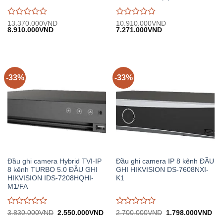
Được
Được
13.370.000
VND
10.910.000
VND
Giá
Giá
Giá
Giá
8.910.000
VND
7.271.000
VND
đánh
đánh
gốc:
hiện
gốc:
hiện
giá
giá
13.370.000VND.
tại:
10.910.000VND.
tại:
0
0
8.910.000VND.
7.271.000VND.
trên
trên
5
5
-33%
-33%
Đầu ghi camera Hybrid TVI-IP
Đầu ghi camera IP 8 kênh ĐẦU
8 kênh TURBO 5.0 ĐẦU GHI
GHI HIKVISION DS-7608NXI-
HIKVISION IDS-7208HQHI-
K1
M1/FA
Được
Được
Giá
Giá
Giá
Gi
3.830.000
VND
2.550.000
VND
2.700.000
VND
1.798.000
VND
gốc:
hiện
gốc:
hiệ
đánh
đánh