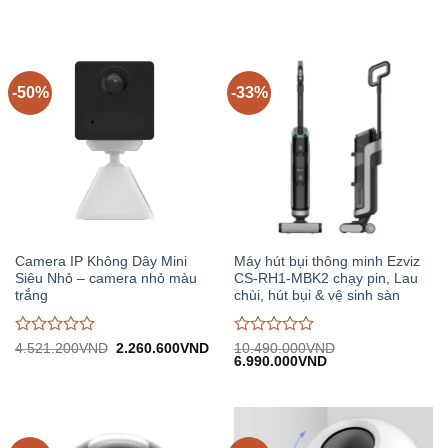
gốc:
hiện
gốc:
hiện
đánh
đánh
3.210.000VND.
tại:
1.400.000VND.
tại:
giá
giá
2.140.000VND.
929.
0
0
trên
trên
5
5
-50%
-33%
Camera IP Không Dây Mini
Máy hút bụi thông minh Ezviz
Siêu Nhỏ – camera nhỏ màu
CS-RH1-MBK2 chạy pin, Lau
trắng
chùi, hút bụi & vệ sinh sàn
Được
Được
Giá
Giá
4.521.200
VND
2.260.600
VND
10.490.000
VND
gốc:
hiện
Giá
Giá
6.990.000
VND
đánh
đánh
4.521.200VND.
tại:
gốc:
hiện
giá
giá
2.260.600VND.
10.490.000VND.
tại:
0
0
6.990.000VND.
trên
trên
5
5