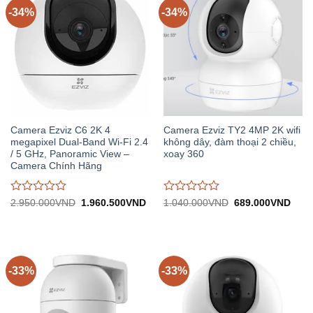
-34%
-34%
Camera Ezviz C6 2K 4
Camera Ezviz TY2 4MP 2K wifi
megapixel Dual-Band Wi-Fi 2.4
không dây, đàm thoại 2 chiều,
/ 5 GHz, Panoramic View –
xoay 360
Camera Chính Hãng
Được
Được
Giá
Giá
Giá
Giá
2.950.000
VND
1.960.500
VND
1.040.000
VND
689.000
VND
gốc:
hiện
gốc:
hiện
đánh
đánh
2.950.000VND.
tại:
1.040.000VND.
tại:
giá
giá
1.960.500VND.
689.
0
0
trên
trên
5
5
-33%
-33%