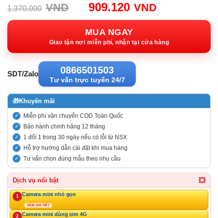
Giá
Giá
909.120
VND
VND
1.370.000
gốc:
hiện
1.370.000VND.
tại:
MUA NGAY
909.120VN
Giao tận nơi miễn phí, nhận tại cửa hàng
0866501503
SDT/Zalo
Tư vấn trực tuyến 24/7
🎁
Khuyến mãi
Miễn phí vận chuyển COD Toàn Quốc
Bảo hành chính hãng 12 tháng
1 đổi 1 trong 30 ngày nếu có lỗi từ NSX
Hỗ trợ hướng dẫn cài đặt khi mua hàng
Tư vấn chọn đúng mẫu theo nhu cầu
💥
Dịch vụ nổi bật
Camera mini nhỏ gọn
1
XEM CHI TIẾT
Camera mini dùng sim 4G
2