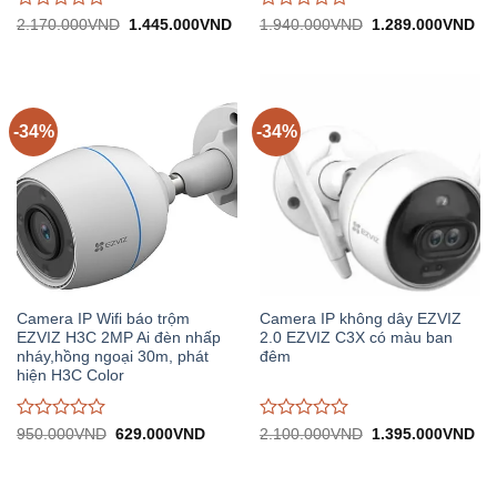
Được
Được
Giá
Giá
Giá
Gi
2.170.000
VND
1.445.000
VND
1.940.000
VND
1.289.000
VND
gốc:
hiện
gốc:
hiệ
đánh
đánh
2.170.000VND.
tại:
1.940.000VND.
tại:
giá
giá
1.445.000VND.
1.
0
0
trên
trên
5
5
-34%
-34%
Camera IP Wifi báo trộm
Camera IP không dây EZVIZ
EZVIZ H3C 2MP Ai đèn nhấp
2.0 EZVIZ C3X có màu ban
nháy,hồng ngoại 30m, phát
đêm
hiện H3C Color
Được
Được
Giá
Giá
Giá
Gi
950.000
VND
629.000
VND
2.100.000
VND
1.395.000
VND
gốc:
hiện
gốc:
hiệ
đánh
đánh
950.000VND.
tại:
2.100.000VND.
tại:
giá
giá
629.000VND.
1.
0
0