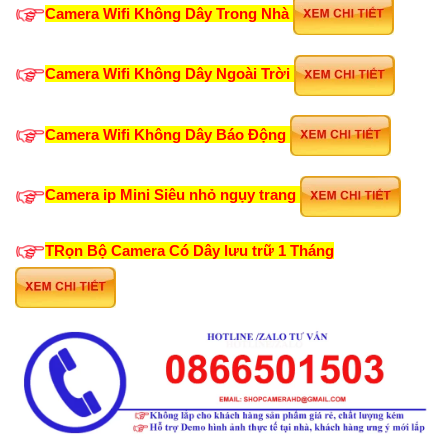
Camera Wifi Không Dây Trong Nhà
Camera Wifi Không Dây Ngoài Trời
Camera Wifi Không Dây Báo Động
Camera ip Mini Siêu nhỏ ngụy trang
TRọn Bộ Camera Có Dây lưu trữ 1 Tháng