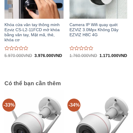
Khóa cửa vân tay thông minh
Camera IP Wifi quay quét
Ezviz CS-L2-11FCD mở khóa
EZVIZ 3.0Mpx Không Dây
bằng vân tay, Mật mã, thẻ,
EZVIZ H8C 4G
khóa cơ
Được
Được
Giá
Giá
Giá
Gi
5.970.000
VND
3.976.000
VND
1.760.000
VND
1.171.000
VND
gốc:
hiện
gốc:
hiệ
đánh
đánh
5.970.000VND.
tại:
1.760.000VND.
tại:
giá
giá
3.976.000VND.
1.
0
0
trên
trên
5
5
Có thể bạn cần thêm
-33%
-34%