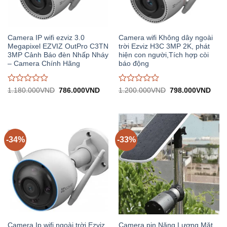
Camera IP wifi ezviz 3.0
Camera wifi Không dây ngoài
Megapixel EZVIZ OutPro C3TN
trời Ezviz H3C 3MP 2K, phát
3MP Cảnh Báo đèn Nhấp Nháy
hiện con người,Tích hợp còi
– Camera Chính Hãng
báo động
Được
Được
Giá
Giá
Giá
Giá
1.180.000
VND
786.000
VND
1.200.000
VND
798.000
VND
gốc:
hiện
gốc:
hiện
đánh
đánh
1.180.000VND.
tại:
1.200.000VND.
tại:
giá
giá
786.000VND.
798.
0
0
trên
trên
5
5
-34%
-33%
Camera Ip wifi ngoài trời Ezviz
Camera pin Năng Lượng Mặt