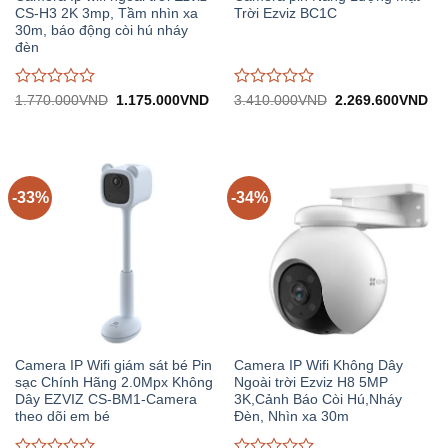
CS-H3 2K 3mp, Tầm nhìn xa
Trời Ezviz BC1C
30m, báo động còi hú nháy
đèn
Được
Được
Giá
Giá
Giá
Gi
1.770.000
VND
1.175.000
VND
3.410.000
VND
2.269.600
VND
gốc:
hiện
gốc:
hiệ
đánh
đánh
1.770.000VND.
tại:
3.410.000VND.
tại:
giá
giá
1.175.000VND.
2.
0
0
trên
trên
5
5
-33%
-34%
Camera IP Wifi giám sát bé Pin
Camera IP Wifi Không Dây
sạc Chính Hãng 2.0Mpx Không
Ngoài trời Ezviz H8 5MP
Dây EZVIZ CS-BM1-Camera
3K,Cảnh Báo Còi Hú,Nháy
theo dõi em bé
Đèn, Nhìn xa 30m