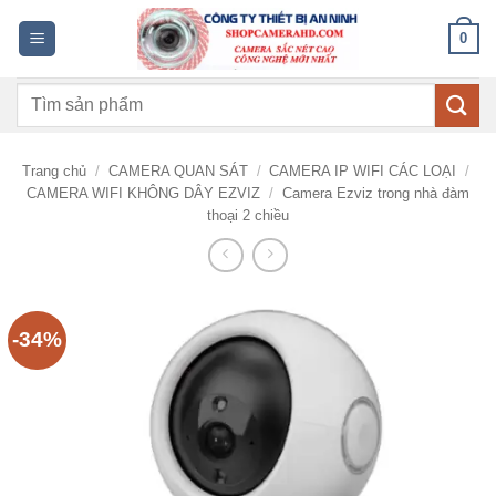
Bỏ
0
qua
nội
Tìm
dung
kiếm:
Trang chủ
/
CAMERA QUAN SÁT
/
CAMERA IP WIFI CÁC LOẠI
/
CAMERA WIFI KHÔNG DÂY EZVIZ
/
Camera Ezviz trong nhà đàm
thoại 2 chiều
-34%