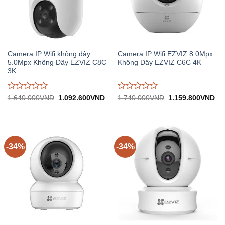
Camera IP Wifi không dây
Camera IP Wifi EZVIZ 8.0Mpx
5.0Mpx Không Dây EZVIZ C8C
Không Dây EZVIZ C6C 4K
3K
Được
Được
Giá
Giá
Giá
Gi
1.640.000
VND
1.092.600
VND
1.740.000
VND
1.159.800
VND
gốc:
hiện
gốc:
hiệ
đánh
đánh
1.640.000VND.
tại:
1.740.000VND.
tại:
giá
giá
1.092.600VND.
1.
0
0
trên
trên
5
5
-34%
-34%