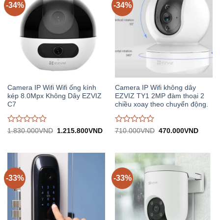
-34%
-34%
Camera IP Wifi Wifi ống kính
Camera IP Wifi không dây
kép 8.0Mpx Không Dây EZVIZ
EZVIZ TY1 2MP đàm thoại 2
C7
chiều xoay theo chuyển động.
Được
Được
Giá
Giá
Giá
Giá
1.830.000
VND
1.215.800
VND
710.000
VND
470.000
VND
gốc:
hiện
gốc:
hiện
đánh
đánh
1.830.000VND.
tại:
710.000VND.
tại:
giá
giá
1.215.800VND.
470.0
0
0
trên
trên
5
5
-33%
-33%