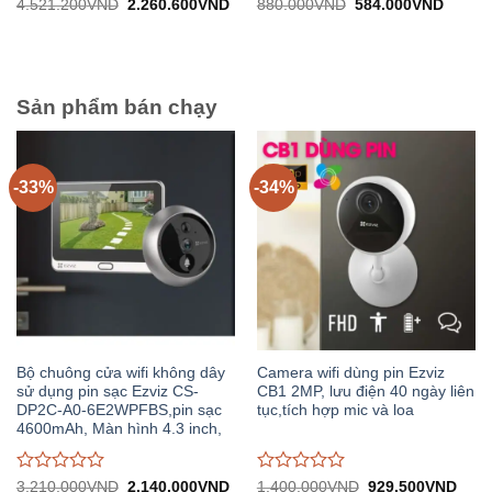
Được
Được
Giá
Giá
Giá
Giá
4.521.200
VND
2.260.600
VND
880.000
VND
584.000
VND
gốc:
hiện
gốc:
hiện
đánh
đánh
4.521.200VND.
tại:
880.000VND.
tại:
giá
giá
2.260.600VND.
584.0
0
0
trên
trên
5
5
Sản phẩm bán chạy
-33%
-34%
Bộ chuông cửa wifi không dây
Camera wifi dùng pin Ezviz
sử dụng pin sạc Ezviz CS-
CB1 2MP, lưu điện 40 ngày liên
DP2C-A0-6E2WPFBS,pin sạc
tục,tích hợp mic và loa
4600mAh, Màn hình 4.3 inch,
Được
Được
Giá
Giá
Giá
Giá
3.210.000
VND
2.140.000
VND
1.400.000
VND
929.500
VND