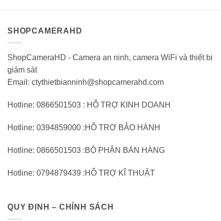
trên
trên
5
5
SHOPCAMERAHD
ShopCameraHD - Camera an ninh, camera WiFi và thiết bị
giám sát
Email: ctythietbianninh@shopcamerahd.com
Hotline: 0866501503 : HỖ TRỢ KINH DOANH
Hotline: 0394859000 :HỖ TRỢ BẢO HÀNH
Hotline: 0866501503 :BỘ PHẬN BÁN HÀNG
Hotline: 0794879439 :HỖ TRỢ KĨ THUẬT
QUY ĐỊNH – CHÍNH SÁCH