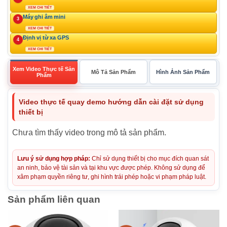
XEM CHI TIẾT
Máy ghi âm mini
3
XEM CHI TIẾT
Định vị từ xa GPS
4
XEM CHI TIẾT
Xem Video Thực tế Sản
Mô Tả Sản Phẩm
Hình Ảnh Sản Phẩm
Phẩm
Video thực tế quay demo hướng dẫn cài đặt sử dụng
thiết bị
Chưa tìm thấy video trong mô tả sản phẩm.
Lưu ý sử dụng hợp pháp:
Chỉ sử dụng thiết bị cho mục đích quan sát
an ninh, bảo vệ tài sản và tại khu vực được phép. Không sử dụng để
xâm phạm quyền riêng tư, ghi hình trái phép hoặc vi phạm pháp luật.
Sản phẩm liên quan