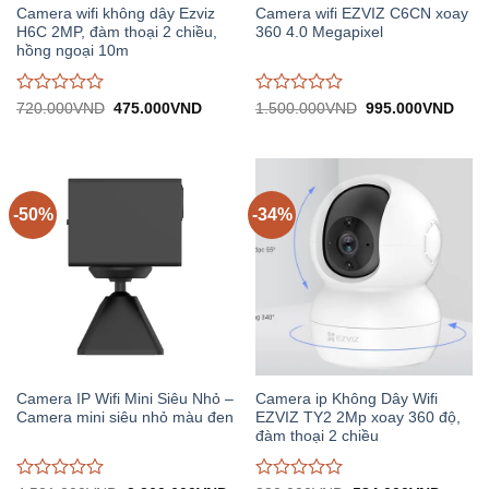
Camera wifi không dây Ezviz
Camera wifi EZVIZ C6CN xoay
H6C 2MP, đàm thoại 2 chiều,
360 4.0 Megapixel
hồng ngoại 10m
Được
Được
Giá
Giá
Giá
Giá
720.000
VND
475.000
VND
1.500.000
VND
995.000
VND
gốc:
hiện
gốc:
hiện
đánh
đánh
720.000VND.
tại:
1.500.000VND.
tại:
giá
giá
475.000VND.
995.
0
0
trên
trên
5
5
-50%
-34%
Camera IP Wifi Mini Siêu Nhỏ –
Camera ip Không Dây Wifi
Camera mini siêu nhỏ màu đen
EZVIZ TY2 2Mp xoay 360 độ,
đàm thoại 2 chiều