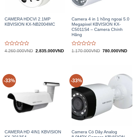
CAMERA HDCVI 2.1MP
Camera 4 in 1 hồng ngoại 5.0
KBVISION KX-NB2004MC
Megapixel KBVISION KX-
C5011S4 – Camera Chính
Hãng
Được
Được
Giá
Giá
Giá
Giá
4.260.000
VND
2.835.000
VND
1.170.000
VND
780.000
VND
gốc:
hiện
gốc:
hiện
đánh
đánh
4.260.000VND.
tại:
1.170.000VND.
tại:
giá
giá
2.835.000VND.
780.
0
0
trên
trên
5
5
-33%
-33%
CAMERA HD 4IN1 KBVISION
Camera Có Dây Analog