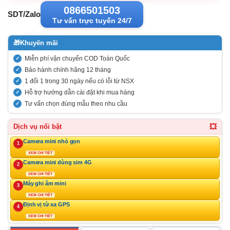
0866501503
SDT/Zalo
Tư vấn trực tuyến 24/7
🎁
Khuyến mãi
Miễn phí vận chuyển COD Toàn Quốc
Bảo hành chính hãng 12 tháng
1 đổi 1 trong 30 ngày nếu có lỗi từ NSX
Hỗ trợ hướng dẫn cài đặt khi mua hàng
Tư vấn chọn đúng mẫu theo nhu cầu
💥
Dịch vụ nổi bật
Camera mini nhỏ gọn
1
XEM CHI TIẾT
Camera mini dùng sim 4G
2
XEM CHI TIẾT
Máy ghi âm mini
3
XEM CHI TIẾT
Định vị từ xa GPS
4
XEM CHI TIẾT