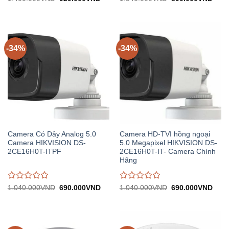
gốc:
hiện
gốc:
hiện
đánh
đánh
1.400.000VND.
tại:
1.340.000VND.
tại:
giá
giá
929.000VND.
890.
0
0
trên
trên
5
5
-34%
-34%
Camera Có Dây Analog 5.0
Camera HD-TVI hồng ngoại
Camera HIKVISION DS-
5.0 Megapixel HIKVISION DS-
2CE16H0T-ITPF
2CE16H0T-IT- Camera Chính
Hãng
Được
Được
Giá
Giá
Giá
Giá
1.040.000
VND
690.000
VND
1.040.000
VND
690.000
VND
gốc:
hiện
gốc:
hiện
đánh
đánh
1.040.000VND.
tại:
1.040.000VND.
tại:
giá
giá
690.000VND.
690.
0
0
trên
trên
5
5