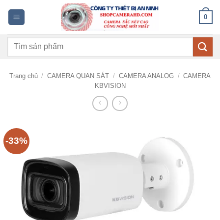
Bỏ
0
qua
nội
Tìm
dung
kiếm:
Trang chủ
/
CAMERA QUAN SÁT
/
CAMERA ANALOG
/
CAMERA
KBVISION
-33%