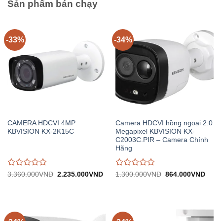
Sản phẩm bán chạy
-33%
-34%
CAMERA HDCVI 4MP
Camera HDCVI hồng ngoại 2.0
KBVISION KX-2K15C
Megapixel KBVISION KX-
C2003C.PIR – Camera Chính
Hãng
Được
Được
Giá
Giá
Giá
Giá
3.360.000
VND
2.235.000
VND
1.300.000
VND
864.000
VND
gốc:
hiện
gốc:
hiện
đánh
đánh
3.360.000VND.
tại:
1.300.000VND.
tại:
giá
giá
2.235.000VND.
864.
0
0
trên
trên
5
5