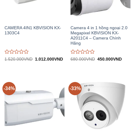
CAMERA 4IN1 KBVISION KX-
Camera 4 in 1 hồng ngoại 2.0
1303C4
Megapixel KBVISION KX-
A2011C4 – Camera Chính
Hãng
Được
Được
Giá
Giá
Giá
Giá
1.520.000
VND
1.012.000
VND
680.000
VND
450.000
VND
gốc:
hiện
gốc:
hiện
đánh
đánh
1.520.000VND.
tại:
680.000VND.
tại:
giá
giá
1.012.000VND.
450.0
0
0
trên
trên
5
5
-34%
-33%