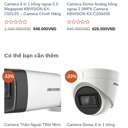
Camera 4 in 1 hồng ngoại 5.0
Camera Dome Analog hồng
Megapixel KBVISION KX-
ngoại 2.0MPX Camera
C5013S – Camera Chính Hãng
KBVISION KX-C2004S5
Được
Được
Giá
Giá
Giá
Giá
1.430.000
VND
948.000
VND
940.000
VND
626.000
VND
gốc:
hiện
gốc:
hiện
đánh
đánh
1.430.000VND.
tại:
940.000VND.
tại:
giá
giá
948.000VND.
626.0
0
0
trên
trên
5
5
Có thể bạn cần thêm
-33%
-33%
Camera Thần Ngoài TRời Nhìn
Camera Dome 4 in 1 hồng