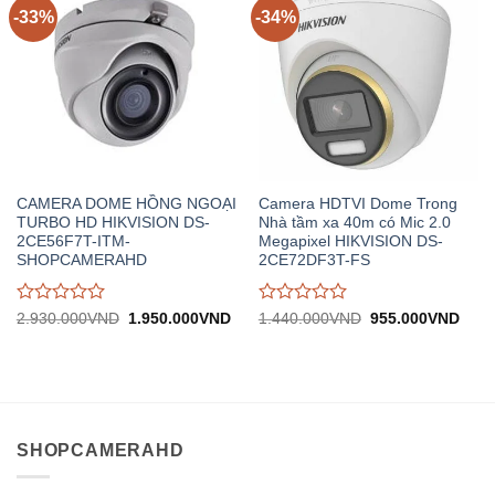
-33%
-34%
CAMERA DOME HỒNG NGOẠI
Camera HDTVI Dome Trong
TURBO HD HIKVISION DS-
Nhà tầm xa 40m có Mic 2.0
2CE56F7T-ITM-
Megapixel HIKVISION DS-
SHOPCAMERAHD
2CE72DF3T-FS
Được
Được
Giá
Giá
Giá
Giá
2.930.000
VND
1.950.000
VND
1.440.000
VND
955.000
VND
gốc:
hiện
gốc:
hiện
đánh
đánh
2.930.000VND.
tại:
1.440.000VND.
tại:
giá
giá
1.950.000VND.
955.
0
0
trên
trên
5
5
SHOPCAMERAHD