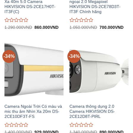
Xa 40m 5.0 Camera
ngoại 2.0 Megapixel
HIKVISION DS-2CE17H0T-
HIKVISION DS-2CE78D3T-
IT3F(C)
IT3F Chính hãng
Được
Được
Giá
Giá
Giá
Giá
1.290.000
VND
860.000
VND
1.050.000
VND
700.000
VND
gốc:
hiện
gốc:
hiện
đánh
đánh
1.290.000VND.
tại:
1.050.000VND.
tại:
giá
giá
860.000VND.
700.
0
0
trên
trên
5
5
-34%
-34%
Camera Ngoài Trời Có màu và
Camera thông dụng 2.0
mic thu âm Nhìn Xa 20m DS-
Camera HIKVISION DS-
2CE10DF3T-FS
2CE12D8T-PIRL
Được
Được
Giá
Giá
Giá
Giá
1.400.000
VND
929.000
VND
1.340.000
VND
890.000
VND