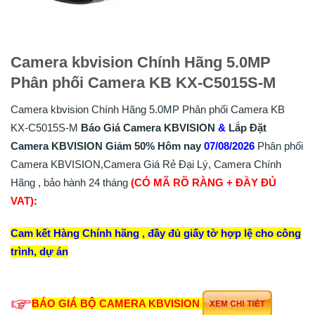
Camera kbvision Chính Hãng 5.0MP
Phân phối Camera KB KX-C5015S-M
Camera kbvision Chính Hãng 5.0MP Phân phối Camera KB
KX-C5015S-M
Báo Giá Camera KBVISION
&
Lắp
Đặt
Camera KBVISION
Giảm 50%
Hôm nay
07/08/2026
Phân phối
Camera KBVISION,Camera Giá Rẻ Đại Lý, Camera Chính
Hãng , bảo hành 24 tháng
(CÓ MÃ RÕ RÀNG + ĐẦY ĐỦ
VAT)
:
Cam kết Hàng Chính hãng , đầy đủ giấy tờ hợp lệ cho công
trình, dự án
BÁO GIÁ BỘ CAMERA KBVISION