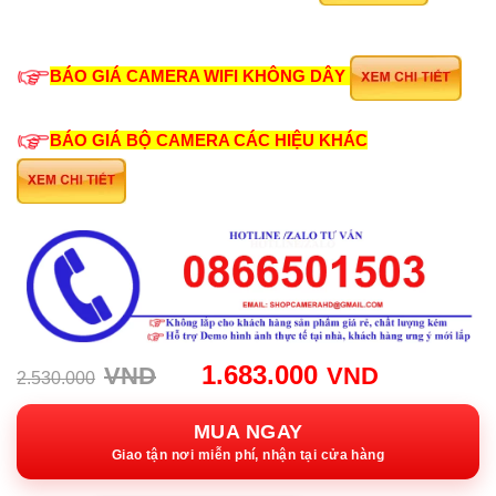
BÁO GIÁ CAMERA WIFI KHÔNG DÂY
BÁO GIÁ BỘ CAMERA CÁC HIỆU KHÁC
Giá
Giá
1.683.000
VND
VND
2.530.000
gốc:
hiện
2.530.000VND.
tại:
MUA NGAY
1.683.00
Giao tận nơi miễn phí, nhận tại cửa hàng