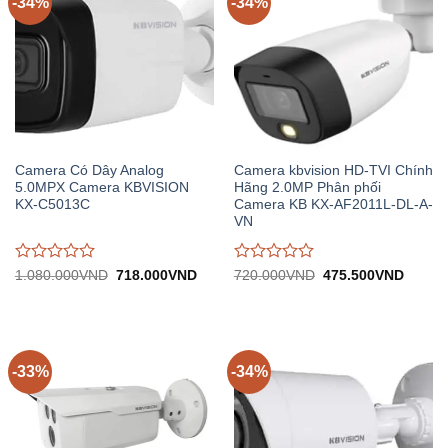
-34%
-34%
Camera Có Dây Analog
Camera kbvision HD-TVI Chính
5.0MPX Camera KBVISION
Hãng 2.0MP Phân phối
KX-C5013C
Camera KB KX-AF2011L-DL-A-
VN
Được
Được
Giá
Giá
Giá
Giá
1.080.000
VND
718.000
VND
720.000
VND
475.500
VND
gốc:
hiện
gốc:
hiện
đánh
đánh
1.080.000VND.
tại:
720.000VND.
tại:
giá
giá
718.000VND.
475.5
0
0
trên
trên
5
5
-33%
-34%