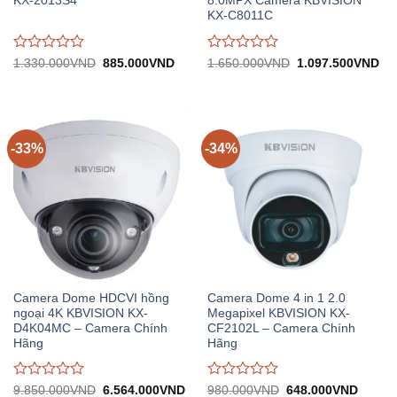
KX-2013S4
8.0MPX Camera KBVISION
KX-C8011C
Được
Được
Giá
Giá
Giá
Gi
1.330.000
VND
885.000
VND
1.650.000
VND
1.097.500
VND
gốc:
hiện
gốc:
hiệ
đánh
đánh
1.330.000VND.
tại:
1.650.000VND.
tại:
giá
giá
885.000VND.
1.
0
0
trên
trên
5
5
-33%
-34%
Camera Dome HDCVI hồng
Camera Dome 4 in 1 2.0
ngoại 4K KBVISION KX-
Megapixel KBVISION KX-
D4K04MC – Camera Chính
CF2102L – Camera Chính
Hãng
Hãng
Được
Được
Giá
Giá
Giá
Giá
9.850.000
VND
6.564.000
VND
980.000
VND
648.000
VND