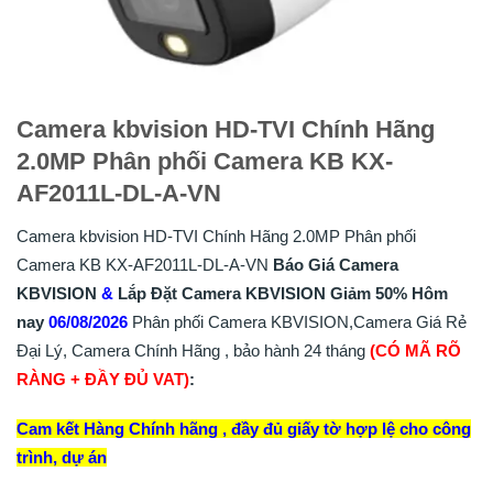
Camera kbvision HD-TVI Chính Hãng
2.0MP Phân phối Camera KB KX-
AF2011L-DL-A-VN
Camera kbvision HD-TVI Chính Hãng 2.0MP Phân phối
Camera KB KX-AF2011L-DL-A-VN
Báo Giá Camera
KBVISION
&
Lắp
Đặt
Camera KBVISION
Giảm 50%
Hôm
nay
06/08/2026
Phân phối Camera KBVISION,Camera Giá Rẻ
Đại Lý, Camera Chính Hãng , bảo hành 24 tháng
(CÓ MÃ RÕ
RÀNG + ĐẦY ĐỦ VAT)
:
Cam kết Hàng Chính hãng , đầy đủ giấy tờ hợp lệ cho công
trình, dự án