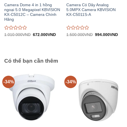
Camera Dome 4 in 1 hồng
Camera Có Dây Analog
ngoại 5.0 Megapixel KBVISION
5.0MPX Camera KBVISION
KX-C5012C – Camera Chính
KX-C5011S-A
Hãng
Được
Được
Giá
Giá
Giá
Giá
1.010.000
VND
672.000
VND
1.500.000
VND
994.000
VND
gốc:
hiện
gốc:
hiện
đánh
đánh
1.010.000VND.
tại:
1.500.000VND.
tại:
giá
giá
672.000VND.
994.
0
0
trên
trên
5
5
Có thể bạn cần thêm
-34%
-34%