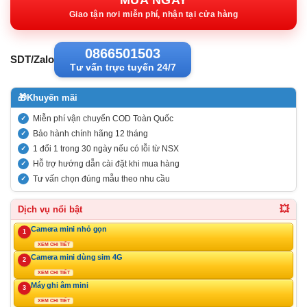
720.000VND.
tại:
MUA NGAY
475.500VND
Giao tận nơi miễn phí, nhận tại cửa hàng
0866501503
SDT/Zalo
Tư vấn trực tuyến 24/7
🎁
Khuyến mãi
Miễn phí vận chuyển COD Toàn Quốc
Bảo hành chính hãng 12 tháng
1 đổi 1 trong 30 ngày nếu có lỗi từ NSX
Hỗ trợ hướng dẫn cài đặt khi mua hàng
Tư vấn chọn đúng mẫu theo nhu cầu
💥
Dịch vụ nổi bật
Camera mini nhỏ gọn
1
XEM CHI TIẾT
Camera mini dùng sim 4G
2
XEM CHI TIẾT
Máy ghi âm mini
3
XEM CHI TIẾT