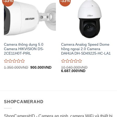
-33%
-33%
Camera thông dụng 5.0
Camera Analog Speed Dome
Camera HIKVISION DS-
hồng ngoại 2.0 Camera
2CE11H0T-PIRL
DAHUA DH-SD49225-HC-LA1
Được
Được
Giá
Giá
1.350.000
VND
900.000
VND
10.040.000
VND
gốc:
hiện
Giá
Giá
6.687.000
VND
đánh
đánh
1.350.000VND.
tại:
gốc:
hiện
giá
giá
900.000VND.
10.040.000VND.
tại:
0
0
6.687.000VND.
trên
trên
5
5
SHOPCAMERAHD
ShopCameraHD - Camera an ninh, camera WiFi và thiết bị