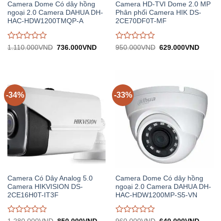
Camera Dome Có dây hồng
Camera HD-TVI Dome 2.0 MP
ngoại 2.0 Camera DAHUA DH-
Phân phối Camera HIK DS-
HAC-HDW1200TMQP-A
2CE70DF0T-MF
Được
Được
Giá
Giá
Giá
Giá
1.110.000
VND
736.000
VND
950.000
VND
629.000
VND
gốc:
hiện
gốc:
hiện
đánh
đánh
1.110.000VND.
tại:
950.000VND.
tại:
giá
giá
736.000VND.
629.0
0
0
trên
trên
5
5
-34%
-33%
Camera Có Dây Analog 5.0
Camera Dome Có dây hồng
Camera HIKVISION DS-
ngoại 2.0 Camera DAHUA DH-
2CE16H0T-IT3F
HAC-HDW1200MP-S5-VN
Được
Được
Giá
Giá
Giá
Giá