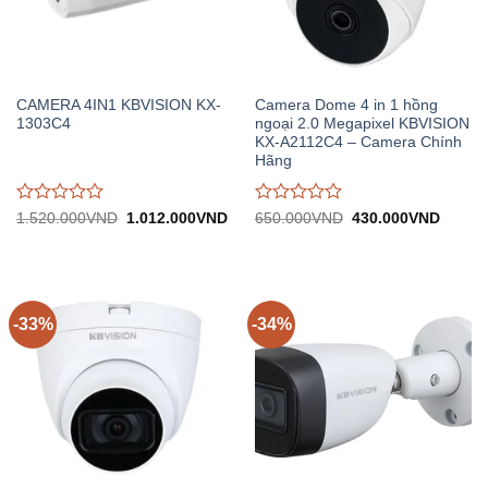
CAMERA 4IN1 KBVISION KX-
Camera Dome 4 in 1 hồng
1303C4
ngoại 2.0 Megapixel KBVISION
KX-A2112C4 – Camera Chính
Hãng
Được
Được
Giá
Giá
Giá
Giá
1.520.000
VND
1.012.000
VND
650.000
VND
430.000
VND
gốc:
hiện
gốc:
hiện
đánh
đánh
1.520.000VND.
tại:
650.000VND.
tại:
giá
giá
1.012.000VND.
430.0
0
0
trên
trên
5
5
-33%
-34%