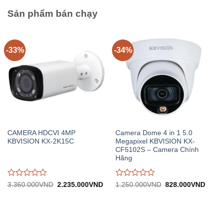
5
5
Sản phẩm bán chạy
-33%
-34%
CAMERA HDCVI 4MP
Camera Dome 4 in 1 5.0
KBVISION KX-2K15C
Megapixel KBVISION KX-
CF5102S – Camera Chính
Hãng
Được
Được
Giá
Giá
Giá
Giá
3.360.000
VND
2.235.000
VND
1.250.000
VND
828.000
VND
gốc:
hiện
gốc:
hiện
đánh
đánh
3.360.000VND.
tại:
1.250.000VND.
tại:
giá
giá
2.235.000VND.
828.
0
0
trên
trên