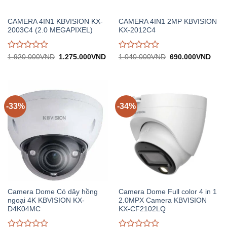
CAMERA 4IN1 KBVISION KX-
CAMERA 4IN1 2MP KBVISION
2003C4 (2.0 MEGAPIXEL)
KX-2012C4
Được
Được
Giá
Giá
Giá
Giá
1.920.000
VND
1.275.000
VND
1.040.000
VND
690.000
VND
gốc:
hiện
gốc:
hiện
đánh
đánh
1.920.000VND.
tại:
1.040.000VND.
tại:
giá
giá
1.275.000VND.
690.
0
0
trên
trên
5
5
-33%
-34%
Camera Dome Có dây hồng
Camera Dome Full color 4 in 1
ngoại 4K KBVISION KX-
2.0MPX Camera KBVISION
D4K04MC
KX-CF2102LQ