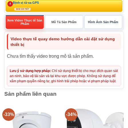
Định vị từ xa GPS
4
XEM CHI TIẾT
Xem Video Thực tế Sản
Mô Tả Sản Phẩm
Hình Ảnh Sản Phẩm
Phẩm
Video thực tế quay demo hướng dẫn cài đặt sử dụng
thiết bị
Chưa tìm thấy video trong mô tả sản phẩm.
Lưu ý sử dụng hợp pháp:
Chỉ sử dụng thiết bị cho mục đích quan sát
an ninh, bảo vệ tài sản và tại khu vực được phép. Không sử dụng để
xâm phạm quyền riêng tư, ghi hình trái phép hoặc vi phạm pháp luật.
Sản phẩm liên quan
-33%
-34%