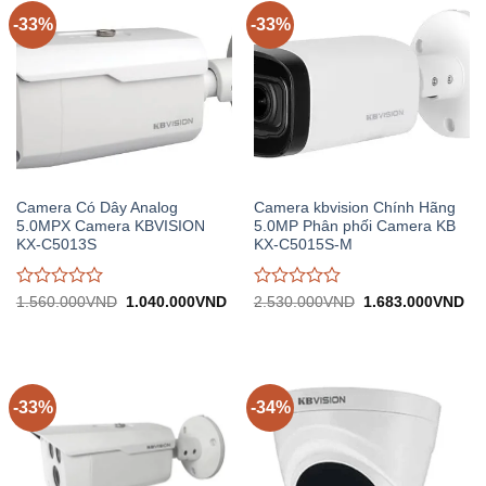
5
5
-33%
-33%
Camera Có Dây Analog
Camera kbvision Chính Hãng
5.0MPX Camera KBVISION
5.0MP Phân phối Camera KB
KX-C5013S
KX-C5015S-M
Được
Được
Giá
Giá
Giá
Gi
1.560.000
VND
1.040.000
VND
2.530.000
VND
1.683.000
VND
gốc:
hiện
gốc:
hiệ
đánh
đánh
1.560.000VND.
tại:
2.530.000VND.
tại:
giá
giá
1.040.000VND.
1.
0
0
trên
trên
5
5
-33%
-34%