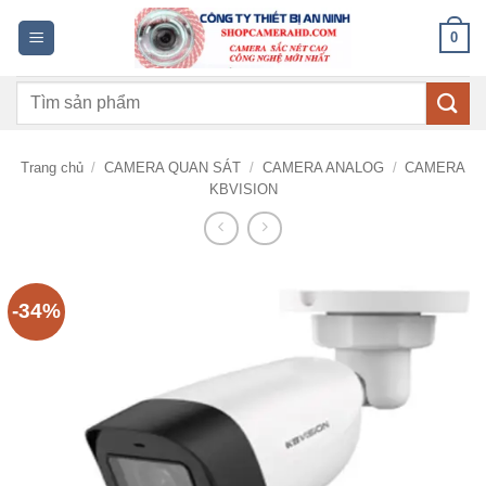
Bỏ
0
qua
nội
Tìm
dung
kiếm:
Trang chủ
/
CAMERA QUAN SÁT
/
CAMERA ANALOG
/
CAMERA
KBVISION
-34%