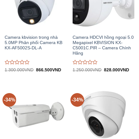
Camera kbvision trong nhà
Camera HDCVI hồng ngoại 5.0
5.0MP Phân phối Camera KB
Megapixel KBVISION KX-
KX-AF5002S-DL-A
C5001C.PIR – Camera Chính
Hãng
Được
Được
Giá
Giá
Giá
Giá
1.300.000
VND
866.500
VND
1.250.000
VND
828.000
VND
gốc:
hiện
gốc:
hiện
đánh
đánh
1.300.000VND.
tại:
1.250.000VND.
tại:
giá
giá
866.500VND.
828.
0
0
trên
trên
5
5
-34%
-34%