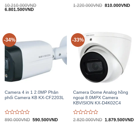
Được
Được
Giá
Giá
10.210.000
VND
1.220.000
VND
810.000
VND
Giá
Giá
gốc:
hiện
6.801.500
VND
đánh
đánh
gốc:
hiện
1.220.000VND.
tại:
giá
giá
10.210.000VND.
tại:
810.
0
0
6.801.500VND.
trên
trên
5
5
-34%
-33%
Camera 4 in 1 2.0MP Phân
Camera Dome Analog hồng
phối Camera KB KX-CF2203L
ngoại 8.0MPX Camera
KBVISION KX-D4K02C4
Được
Được
Giá
Giá
Giá
Gi
890.000
VND
590.500
VND
2.820.000
VND
1.879.500
VND
gốc:
hiện
gốc:
hiệ
đánh
đánh
890.000VND.
tại:
2.820.000VND.
tại:
giá
giá
590.500VND.
1.
0
0
trên
trên