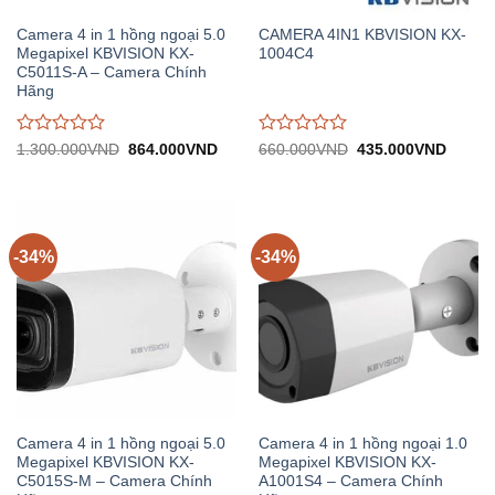
Camera 4 in 1 hồng ngoại 5.0
CAMERA 4IN1 KBVISION KX-
Megapixel KBVISION KX-
1004C4
C5011S-A – Camera Chính
Hãng
Được
Được
Giá
Giá
Giá
Giá
1.300.000
VND
864.000
VND
660.000
VND
435.000
VND
gốc:
hiện
gốc:
hiện
đánh
đánh
1.300.000VND.
tại:
660.000VND.
tại:
giá
giá
864.000VND.
435.0
0
0
trên
trên
5
5
-34%
-34%
Camera 4 in 1 hồng ngoại 5.0
Camera 4 in 1 hồng ngoại 1.0
Megapixel KBVISION KX-
Megapixel KBVISION KX-
C5015S-M – Camera Chính
A1001S4 – Camera Chính