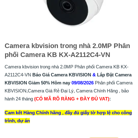
Camera kbvision trong nhà 2.0MP Phân
phối Camera KB KX-A2112C4-VN
Camera kbvision trong nhà 2.0MP Phân phối Camera KB KX-
A2112C4-VN
Báo Giá Camera KBVISION
&
Lắp
Đặt
Camera
KBVISION
Giảm 50%
Hôm nay
09/08/2026
Phân phối Camera
KBVISION,Camera Giá Rẻ Đại Lý, Camera Chính Hãng , bảo
hành 24 tháng
(CÓ MÃ RÕ RÀNG + ĐẦY ĐỦ VAT)
:
Cam kết Hàng Chính hãng , đầy đủ giấy tờ hợp lệ cho công
trình, dự án