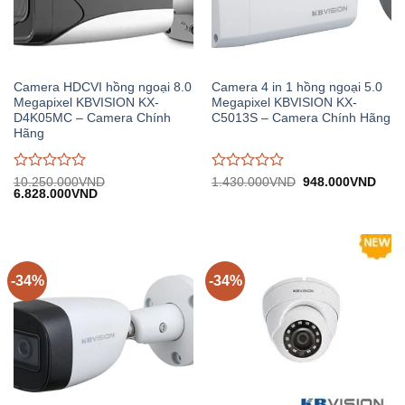
Camera HDCVI hồng ngoại 8.0
Camera 4 in 1 hồng ngoại 5.0
Megapixel KBVISION KX-
Megapixel KBVISION KX-
D4K05MC – Camera Chính
C5013S – Camera Chính Hãng
Hãng
Được
Được
Giá
Giá
10.250.000
VND
1.430.000
VND
948.000
VND
Giá
Giá
gốc:
hiện
6.828.000
VND
đánh
đánh
gốc:
hiện
1.430.000VND.
tại:
giá
giá
10.250.000VND.
tại:
948.
0
0
6.828.000VND.
trên
trên
5
5
-34%
-34%