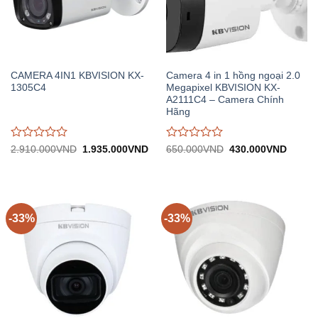
CAMERA 4IN1 KBVISION KX-
Camera 4 in 1 hồng ngoại 2.0
1305C4
Megapixel KBVISION KX-
A2111C4 – Camera Chính
Hãng
Được
Được
Giá
Giá
Giá
Giá
2.910.000
VND
1.935.000
VND
650.000
VND
430.000
VND
gốc:
hiện
gốc:
hiện
đánh
đánh
2.910.000VND.
tại:
650.000VND.
tại:
giá
giá
1.935.000VND.
430.0
0
0
trên
trên
5
5
-33%
-33%