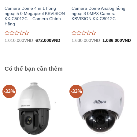
Camera Dome 4 in 1 hồng
Camera Dome Analog hồng
ngoại 5.0 Megapixel KBVISION
ngoại 8.0MPX Camera
KX-C5012C – Camera Chính
KBVISION KX-C8012C
Hãng
Được
Được
Giá
Giá
Giá
Gi
1.010.000
VND
672.000
VND
1.630.000
VND
1.086.000
VND
gốc:
hiện
gốc:
hiệ
đánh
đánh
1.010.000VND.
tại:
1.630.000VND.
tại:
giá
giá
672.000VND.
1.
0
0
trên
trên
5
5
Có thể bạn cần thêm
-33%
-33%