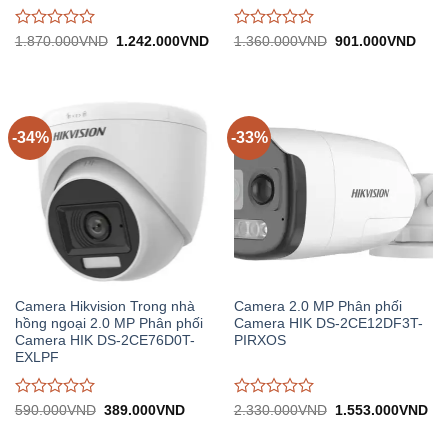
Được
Được
Giá
Giá
Giá
Giá
1.870.000
VND
1.242.000
VND
1.360.000
VND
901.000
VND
gốc:
hiện
gốc:
hiện
đánh
đánh
1.870.000VND.
tại:
1.360.000VND.
tại:
giá
giá
1.242.000VND.
901.
0
0
trên
trên
5
5
-34%
-33%
Camera Hikvision Trong nhà
Camera 2.0 MP Phân phối
hồng ngoại 2.0 MP Phân phối
Camera HIK DS-2CE12DF3T-
Camera HIK DS-2CE76D0T-
PIRXOS
EXLPF
Được
Được
Giá
Giá
Giá
Gi
590.000
VND
389.000
VND
2.330.000
VND
1.553.000
VND
gốc:
hiện
gốc:
hiệ
đánh
đánh
590.000VND.
tại:
2.330.000VND.
tại:
giá
giá