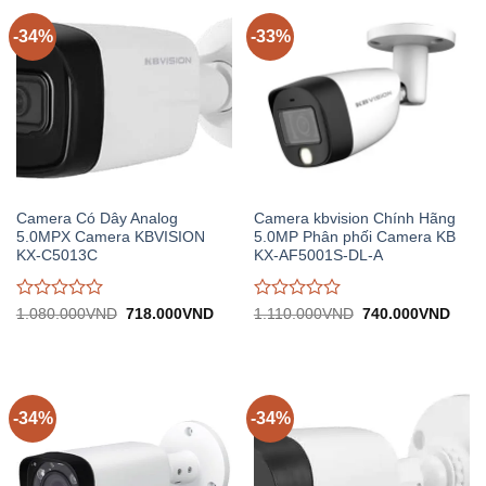
5
5
-34%
-33%
Camera Có Dây Analog
Camera kbvision Chính Hãng
5.0MPX Camera KBVISION
5.0MP Phân phối Camera KB
KX-C5013C
KX-AF5001S-DL-A
Được
Được
Giá
Giá
Giá
Giá
1.080.000
VND
718.000
VND
1.110.000
VND
740.000
VND
gốc:
hiện
gốc:
hiện
đánh
đánh
1.080.000VND.
tại:
1.110.000VND.
tại:
giá
giá
718.000VND.
740.
0
0
trên
trên
5
5
-34%
-34%