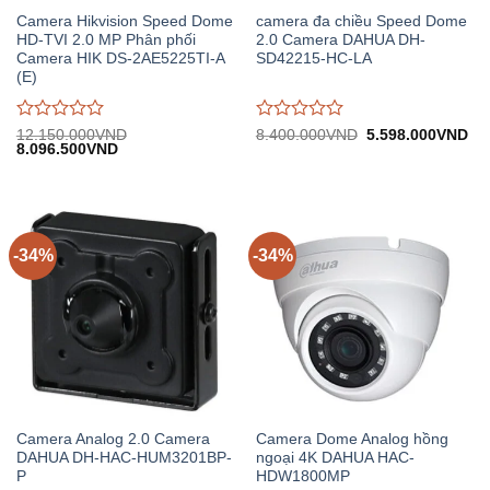
Camera Hikvision Speed Dome
camera đa chiều Speed Dome
HD-TVI 2.0 MP Phân phối
2.0 Camera DAHUA DH-
Camera HIK DS-2AE5225TI-A
SD42215-HC-LA
(E)
Được
Được
Giá
Gi
12.150.000
VND
8.400.000
VND
5.598.000
VND
Giá
Giá
gốc:
hiệ
8.096.500
VND
đánh
đánh
gốc:
hiện
8.400.000VND.
tại:
giá
giá
12.150.000VND.
tại:
5.
0
0
8.096.500VND.
trên
trên
5
5
-34%
-34%
Camera Analog 2.0 Camera
Camera Dome Analog hồng
DAHUA DH-HAC-HUM3201BP-
ngoại 4K DAHUA HAC-
P
HDW1800MP