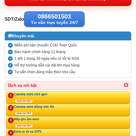
341.000VND
0866501503
SDT/Zalo
Tư vấn trực tuyến 24/7
🎁
Khuyến mãi
Miễn phí vận chuyển COD Toàn Quốc
Bảo hành chính hãng 12 tháng
1 đổi 1 trong 30 ngày nếu có lỗi từ NSX
Hỗ trợ hướng dẫn cài đặt khi mua hàng
Tư vấn chọn đúng mẫu theo nhu cầu
💥
Dịch vụ nổi bật
Camera mini nhỏ gọn
1
XEM CHI TIẾT
Camera mini dùng sim 4G
2
XEM CHI TIẾT
Máy ghi âm mini
3
XEM CHI TIẾT
Định vị từ xa GPS
4