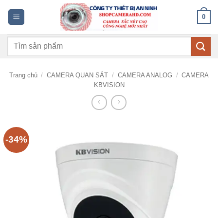
Bỏ
0
qua
nội
Tìm
dung
kiếm:
Trang chủ
/
CAMERA QUAN SÁT
/
CAMERA ANALOG
/
CAMERA
KBVISION
-34%