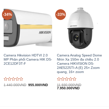
389.000VND.
1.
0
0
trên
trên
5
5
-34%
-33%
Camera Hikvision HDTVI 2.0
Camera Analog Speed Dome
MP Phân phối Camera HIK DS-
Nhìn Xa 150m đa chiều 2.0
2CE12DF3T-F
Camera HIKVISION DS-
2AE5225TI-A (E) 25× Zoom
quang, 16× zoom
Được
Được
Giá
Giá
1.440.000
VND
955.000
VND
11.930.000
VND
gốc:
hiện
Giá
Giá
7.950.000
VND
đánh
đánh
1.440.000VND.
tại:
gốc:
hiện
giá
giá
955.000VND.
11.930.000VND.
tại:
0
0
7.950.000VND.
trên
trên
5
5