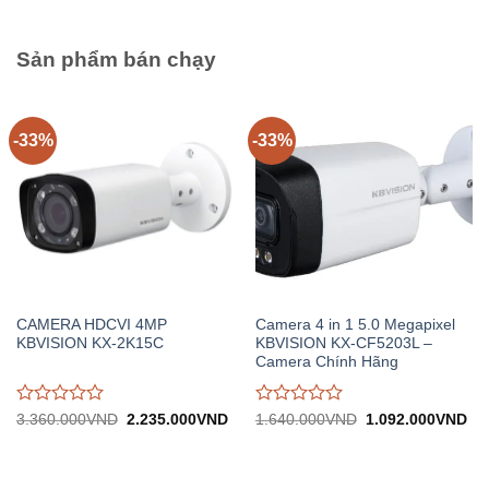
825.000VND.
1.
0
0
trên
trên
5
5
Sản phẩm bán chạy
-33%
-33%
CAMERA HDCVI 4MP
Camera 4 in 1 5.0 Megapixel
KBVISION KX-2K15C
KBVISION KX-CF5203L –
Camera Chính Hãng
Được
Được
Giá
Giá
Giá
Gi
3.360.000
VND
2.235.000
VND
1.640.000
VND
1.092.000
VND
gốc:
hiện
gốc:
hiệ
đánh
đánh
3.360.000VND.
tại:
1.640.000VND.
tại:
giá
giá
2.235.000VND.
1.
0
0
trên
trên