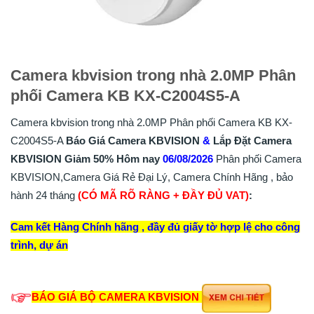
Camera kbvision trong nhà 2.0MP Phân
phối Camera KB KX-C2004S5-A
Camera kbvision trong nhà 2.0MP Phân phối Camera KB KX-
C2004S5-A
Báo Giá Camera KBVISION
&
Lắp
Đặt
Camera
KBVISION
Giảm 50%
Hôm nay
06/08/2026
Phân phối Camera
KBVISION,Camera Giá Rẻ Đại Lý, Camera Chính Hãng , bảo
hành 24 tháng
(CÓ MÃ RÕ RÀNG + ĐẦY ĐỦ VAT)
:
Cam kết Hàng Chính hãng , đầy đủ giấy tờ hợp lệ cho công
trình, dự án
BÁO GIÁ BỘ CAMERA KBVISION