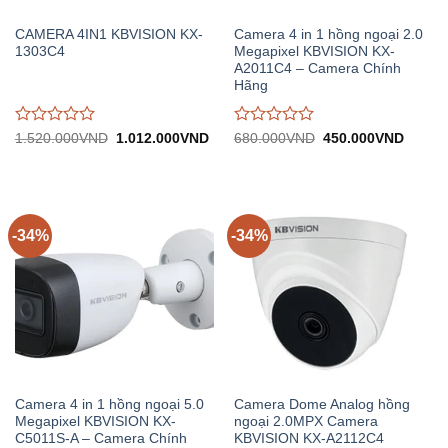
CAMERA 4IN1 KBVISION KX-
Camera 4 in 1 hồng ngoại 2.0
1303C4
Megapixel KBVISION KX-
A2011C4 – Camera Chính
Hãng
Được
Được
Giá
Giá
Giá
Giá
1.520.000
VND
1.012.000
VND
680.000
VND
450.000
VND
gốc:
hiện
gốc:
hiện
đánh
đánh
1.520.000VND.
tại:
680.000VND.
tại:
giá
giá
1.012.000VND.
450.0
0
0
trên
trên
5
5
-34%
-34%
Camera 4 in 1 hồng ngoại 5.0
Camera Dome Analog hồng
Megapixel KBVISION KX-
ngoại 2.0MPX Camera
C5011S-A – Camera Chính
KBVISION KX-A2112C4