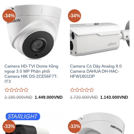
0
0
trên
trên
5
5
-34%
-34%
Camera HD-TVI Dome hồng
Camera Có Dây Analog 8.0
ngoại 3.0 MP Phân phối
Camera DAHUA DH-HAC-
Camera HIK DS-2CE56F7T-
HFW1801DP
IT3
Được
Được
Giá
Giá
Giá
Gi
2.180.000
VND
1.449.000
VND
1.720.000
VND
1.143.000
VND
gốc:
hiện
gốc:
hiệ
đánh
đánh
2.180.000VND.
tại:
1.720.000VND.
tại:
giá
giá
1.449.000VND.
1.
0
0
trên
trên
5
5
-33%
-33%