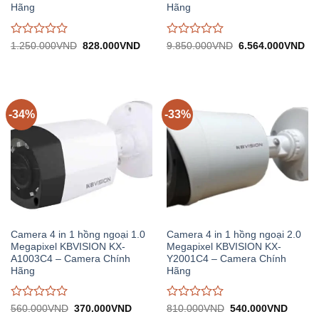
Hãng
Hãng
Được
Được
Giá
Giá
Giá
Gi
1.250.000
VND
828.000
VND
9.850.000
VND
6.564.000
VND
gốc:
hiện
gốc:
hiệ
đánh
đánh
1.250.000VND.
tại:
9.850.000VND.
tại:
giá
giá
828.000VND.
6.
0
0
trên
trên
5
5
-34%
-33%
Camera 4 in 1 hồng ngoại 1.0
Camera 4 in 1 hồng ngoại 2.0
Megapixel KBVISION KX-
Megapixel KBVISION KX-
A1003C4 – Camera Chính
Y2001C4 – Camera Chính
Hãng
Hãng
Được
Được
Giá
Giá
Giá
Giá
560.000
VND
370.000
VND
810.000
VND
540.000
VND
gốc:
hiện
gốc:
hiện