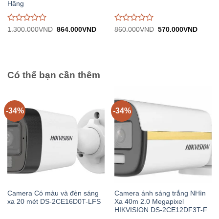
Hãng
Được
Được
Giá
Giá
Giá
Giá
1.300.000
VND
864.000
VND
860.000
VND
570.000
VND
gốc:
hiện
gốc:
hiện
đánh
đánh
1.300.000VND.
tại:
860.000VND.
tại:
giá
giá
864.000VND.
570.0
0
0
trên
trên
5
5
Có thể bạn cần thêm
-34%
-34%
Camera Có màu và đèn sáng
Camera ánh sáng trắng NHìn
xa 20 mét DS-2CE16D0T-LFS
Xa 40m 2.0 Megapixel
HIKVISION DS-2CE12DF3T-F