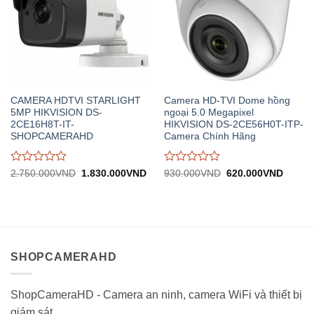
CAMERA HDTVI STARLIGHT
Camera HD-TVI Dome hồng
5MP HIKVISION DS-
ngoại 5.0 Megapixel
2CE16H8T-IT-
HIKVISION DS-2CE56H0T-ITP-
SHOPCAMERAHD
Camera Chính Hãng
Được
Được
Giá
Giá
Giá
Giá
2.750.000
VND
1.830.000
VND
930.000
VND
620.000
VND
gốc:
hiện
gốc:
hiện
đánh
đánh
2.750.000VND.
tại:
930.000VND.
tại:
giá
giá
1.830.000VND.
620.0
0
0
trên
trên
5
5
SHOPCAMERAHD
ShopCameraHD - Camera an ninh, camera WiFi và thiết bị
giám sát