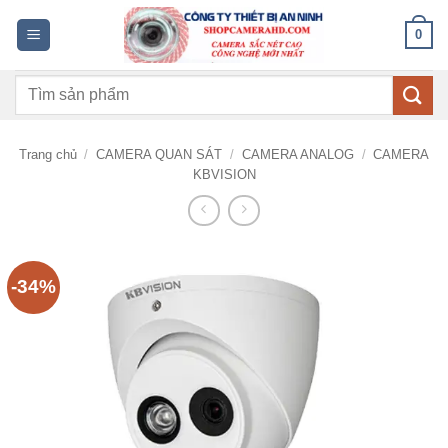
Bỏ
0
qua
nội
Tìm
dung
kiếm:
Trang chủ
/
CAMERA QUAN SÁT
/
CAMERA ANALOG
/
CAMERA
KBVISION
-34%