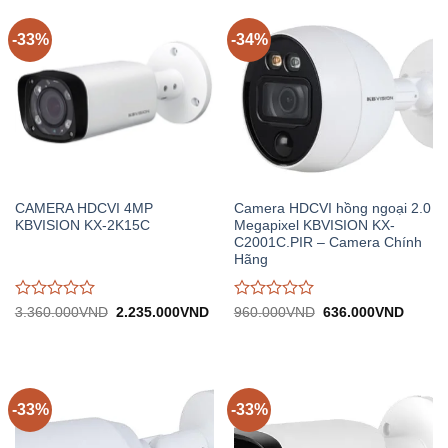
-33%
-34%
CAMERA HDCVI 4MP
Camera HDCVI hồng ngoại 2.0
KBVISION KX-2K15C
Megapixel KBVISION KX-
C2001C.PIR – Camera Chính
Hãng
Được
Được
Giá
Giá
Giá
Giá
3.360.000
VND
2.235.000
VND
960.000
VND
636.000
VND
gốc:
hiện
gốc:
hiện
đánh
đánh
3.360.000VND.
tại:
960.000VND.
tại:
giá
giá
2.235.000VND.
636.0
0
0
trên
trên
5
5
-33%
-33%