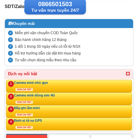
0866501503
SDT/Zalo
Tư vấn trực tuyến 24/7
🎁
Khuyến mãi
Miễn phí vận chuyển COD Toàn Quốc
Bảo hành chính hãng 12 tháng
1 đổi 1 trong 30 ngày nếu có lỗi từ NSX
Hỗ trợ hướng dẫn cài đặt khi mua hàng
Tư vấn chọn đúng mẫu theo nhu cầu
💥
Dịch vụ nổi bật
Camera mini nhỏ gọn
1
XEM CHI TIẾT
Camera mini dùng sim 4G
2
XEM CHI TIẾT
Máy ghi âm mini
3
XEM CHI TIẾT
Định vị từ xa GPS
4
XEM CHI TIẾT