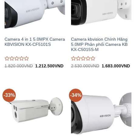
Camera 4 in 1 5.0MPX Camera
Camera kbvision Chính Hãng
KBVISION KX-CF5101S
5.0MP Phân phối Camera KB
KX-C5015S-M
Được
Được
Giá
Giá
Giá
Gi
1.820.000
VND
1.212.500
VND
2.530.000
VND
1.683.000
VND
gốc:
hiện
gốc:
hiệ
đánh
đánh
1.820.000VND.
tại:
2.530.000VND.
tại:
giá
giá
1.212.500VND.
1.
0
0
trên
trên
5
5
-33%
-34%