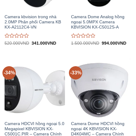
Camera kbvision trong nhà
Camera Dome Analog hồng
2.0MP Phân phối Camera KB
ngoại 5.0MPX Camera
KX-A2112C4-VN
KBVISION KX-C5012S-A
Được
Được
Giá
Giá
Giá
Giá
520.000
VND
341.000
VND
1.500.000
VND
994.000
VND
gốc:
hiện
gốc:
hiện
đánh
đánh
520.000VND.
tại:
1.500.000VND.
tại:
giá
giá
341.000VND.
994.
0
0
trên
trên
5
5
-34%
-33%
Camera HDCVI hồng ngoại 5.0
Camera Dome HDCVI hồng
Megapixel KBVISION KX-
ngoại 4K KBVISION KX-
C5001C.PIR – Camera Chính
D4K04MC – Camera Chính