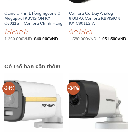
Camera 4 in 1 hồng ngoại 5.0
Camera Có Dây Analog
Megapixel KBVISION KX-
8.0MPX Camera KBVISION
C5011S – Camera Chính Hãng
KX-C8011S-A
Được
Được
Giá
Giá
Giá
Gi
1.260.000
VND
840.000
VND
1.580.000
VND
1.051.500
VND
gốc:
hiện
gốc:
hiệ
đánh
đánh
1.260.000VND.
tại:
1.580.000VND.
tại:
giá
giá
840.000VND.
1.
0
0
trên
trên
5
5
Có thể bạn cần thêm
-34%
-34%