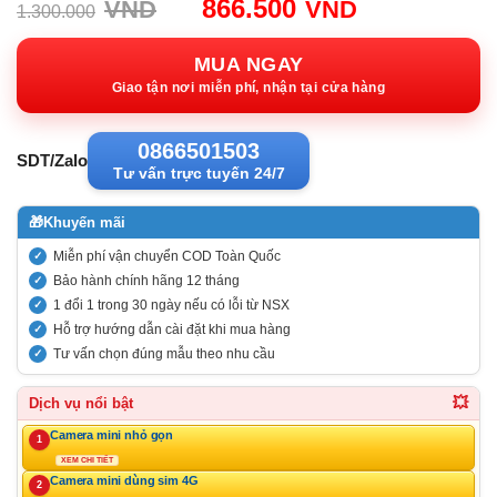
Giá
Giá
866.500
VND
VND
1.300.000
gốc:
hiện
1.300.000VND.
tại:
MUA NGAY
866.500VN
Giao tận nơi miễn phí, nhận tại cửa hàng
0866501503
SDT/Zalo
Tư vấn trực tuyến 24/7
🎁
Khuyến mãi
Miễn phí vận chuyển COD Toàn Quốc
Bảo hành chính hãng 12 tháng
1 đổi 1 trong 30 ngày nếu có lỗi từ NSX
Hỗ trợ hướng dẫn cài đặt khi mua hàng
Tư vấn chọn đúng mẫu theo nhu cầu
💥
Dịch vụ nổi bật
Camera mini nhỏ gọn
1
XEM CHI TIẾT
Camera mini dùng sim 4G
2