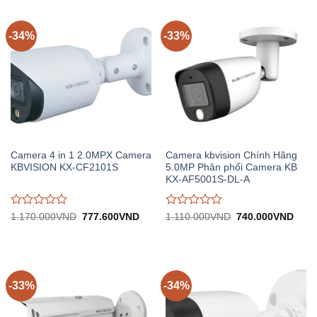
0
0
trên
trên
5
5
-34%
-33%
Camera 4 in 1 2.0MPX Camera
Camera kbvision Chính Hãng
KBVISION KX-CF2101S
5.0MP Phân phối Camera KB
KX-AF5001S-DL-A
Được
Được
Giá
Giá
Giá
Giá
1.170.000
VND
777.600
VND
1.110.000
VND
740.000
VND
gốc:
hiện
gốc:
hiện
đánh
đánh
1.170.000VND.
tại:
1.110.000VND.
tại:
giá
giá
777.600VND.
740.
0
0
trên
trên
5
5
-33%
-34%