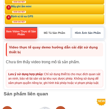
XEM CHI TIẾT
Máy ghi âm mini
3
XEM CHI TIẾT
Định vị từ xa GPS
4
XEM CHI TIẾT
Xem Video Thực tế Sản
Mô Tả Sản Phẩm
Hình Ảnh Sản Phẩm
Phẩm
Video thực tế quay demo hướng dẫn cài đặt sử dụng
thiết bị
Chưa tìm thấy video trong mô tả sản phẩm.
Lưu ý sử dụng hợp pháp:
Chỉ sử dụng thiết bị cho mục đích quan sát
an ninh, bảo vệ tài sản và tại khu vực được phép. Không sử dụng để
xâm phạm quyền riêng tư, ghi hình trái phép hoặc vi phạm pháp luật.
Sản phẩm liên quan