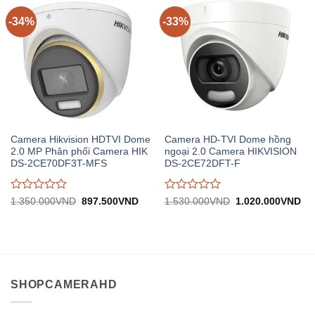
5
5
-34%
-33%
Camera Hikvision HDTVI Dome
Camera HD-TVI Dome hồng
2.0 MP Phân phối Camera HIK
ngoại 2.0 Camera HIKVISION
DS-2CE70DF3T-MFS
DS-2CE72DFT-F
Được
Được
Giá
Giá
Giá
Gi
1.350.000
VND
897.500
VND
1.530.000
VND
1.020.000
VND
gốc:
hiện
gốc:
hiệ
đánh
đánh
1.350.000VND.
tại:
1.530.000VND.
tại:
giá
giá
897.500VND.
1.
0
0
trên
trên
5
5
SHOPCAMERAHD