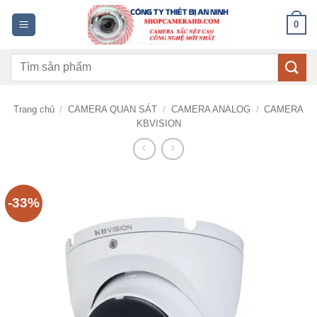
Bỏ
0
qua
nội
Tìm
dung
kiếm:
Trang chủ
/
CAMERA QUAN SÁT
/
CAMERA ANALOG
/
CAMERA
KBVISION
-33%