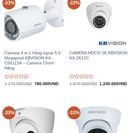
-33%
-33%
Camera 4 in 1 hồng ngoại 5.0
CAMERA HDCVI 2K KBVISION
Megapixel KBVISION KX-
KX-2K12C
C5011S4 – Camera Chính
Hãng
Được
Được
Giá
Giá
Giá
Gi
1.170.000
VND
780.000
VND
1.870.000
VND
1.245.000
VND
gốc:
hiện
gốc:
hiệ
đánh
đánh
1.170.000VND.
tại:
1.870.000VND.
tại:
giá
giá
780.000VND.
1.
0
0
trên
trên
5
5
-33%
-33%