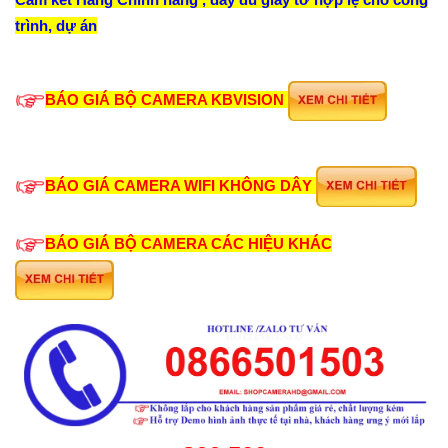
trình, dự án
BÁO GIÁ BỘ CAMERA KBVISION
BÁO GIÁ CAMERA WIFI KHÔNG DÂY
BÁO GIÁ BỘ CAMERA CÁC HIỆU KHÁC