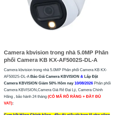
Camera kbvision trong nhà 5.0MP Phân
phối Camera KB KX-AF5002S-DL-A
Camera kbvision trong nhà 5.0MP Phân phối Camera KB KX-
AF5002S-DL-A
Báo Giá Camera KBVISION
&
Lắp
Đặt
Camera KBVISION
Giảm 50%
Hôm nay
10/08/2026
Phân phối
Camera KBVISION,Camera Giá Rẻ Đại Lý, Camera Chính
Hãng , bảo hành 24 tháng
(CÓ MÃ RÕ RÀNG + ĐẦY ĐỦ
VAT)
:
Cam kết Hàng Chính hãng , đầy đủ giấy tờ hợp lệ cho công