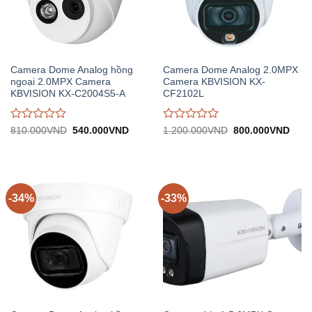
Camera Dome Analog hồng
Camera Dome Analog 2.0MPX
ngoại 2.0MPX Camera
Camera KBVISION KX-
KBVISION KX-C2004S5-A
CF2102L
Được
Được
Giá
Giá
Giá
Giá
810.000
VND
540.000
VND
1.200.000
VND
800.000
VND
gốc:
hiện
gốc:
hiện
đánh
đánh
810.000VND.
tại:
1.200.000VND.
tại:
giá
giá
540.000VND.
800.
0
0
trên
trên
5
5
-34%
-33%