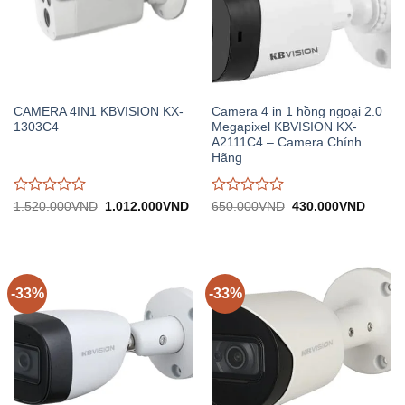
CAMERA 4IN1 KBVISION KX-
Camera 4 in 1 hồng ngoại 2.0
1303C4
Megapixel KBVISION KX-
A2111C4 – Camera Chính
Hãng
Được
Được
Giá
Giá
Giá
Giá
1.520.000
VND
1.012.000
VND
650.000
VND
430.000
VND
gốc:
hiện
gốc:
hiện
đánh
đánh
1.520.000VND.
tại:
650.000VND.
tại:
giá
giá
1.012.000VND.
430.0
0
0
trên
trên
5
5
-33%
-33%