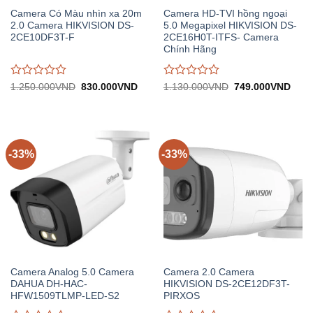
Camera Có Màu nhìn xa 20m
Camera HD-TVI hồng ngoại
2.0 Camera HIKVISION DS-
5.0 Megapixel HIKVISION DS-
2CE10DF3T-F
2CE16H0T-ITFS- Camera
Chính Hãng
Được
Được
Giá
Giá
Giá
Giá
1.250.000
VND
830.000
VND
1.130.000
VND
749.000
VND
gốc:
hiện
gốc:
hiện
đánh
đánh
1.250.000VND.
tại:
1.130.000VND.
tại:
giá
giá
830.000VND.
749.
0
0
trên
trên
5
5
-33%
-33%
Camera Analog 5.0 Camera
Camera 2.0 Camera
DAHUA DH-HAC-
HIKVISION DS-2CE12DF3T-
HFW1509TLMP-LED-S2
PIRXOS