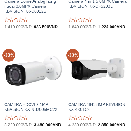
Camera Dome Analog hồng
Camera 4 in 1 5.0MPX Camera
ngoại 8.0MPX Camera
KBVISION KX-CF5203L
KBVISION KX-C8012S
Được
Được
Giá
Giá
Giá
Gi
1.410.000
VND
936.500
VND
1.840.000
VND
1.224.000
VND
gốc:
hiện
gốc:
hiệ
đánh
đánh
1.410.000VND.
tại:
1.840.000VND.
tại:
giá
giá
936.500VND.
1.
0
0
trên
trên
5
5
-33%
-33%
CAMERA HDCVI 2.1MP
CAMERA 4IN1 8MP KBVISION
KBVISION KX-NB2005MC22
KX-4K01C4
Được
Được
Giá
Giá
Giá
Gi
5.220.000
VND
3.480.000
VND
4.280.000
VND
2.850.000
VND
gốc:
hiện
gốc:
hiệ
đánh
đánh