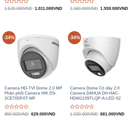
Được
Được
Giá
Giá
Giá
Gi
1.520.000
VND
1.011.000
VND
2.340.000
VND
1.559.000
VND
gốc:
hiện
gốc:
hiệ
đánh
đánh
1.520.000VND.
tại:
2.340.000VND.
tại:
giá
giá
1.011.000VND.
1.
0
0
trên
trên
5
5
-34%
-34%
Camera HD-TVI Dome 2.0 MP
Camera Dome Có dây 2.0
Phân phối Camera HIK DS-
Camera DAHUA DH-HAC-
2CE70DF0T-MF
HDW1239TLQP-A-LED-S2
Được
Được
Giá
Giá
Giá
Giá
950.000
VND
629.000
VND
1.030.000
VND
681.000
VND
gốc:
hiện
gốc:
hiện
đánh
đánh
950.000VND.
tại:
1.030.000VND.
tại:
giá
giá
629.000VND.
681.
0
0
trên
trên