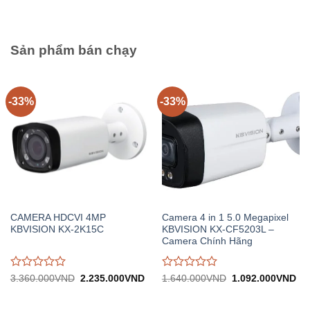
5.220.000VND.
tại:
4.280.000VND.
tại:
giá
giá
3.480.000VND.
2.
0
0
trên
trên
5
5
Sản phẩm bán chạy
-33%
-33%
CAMERA HDCVI 4MP
Camera 4 in 1 5.0 Megapixel
KBVISION KX-2K15C
KBVISION KX-CF5203L –
Camera Chính Hãng
Được
Được
Giá
Giá
Giá
Gi
3.360.000
VND
2.235.000
VND
1.640.000
VND
1.092.000
VND
gốc:
hiện
gốc:
hiệ
đánh
đánh
3.360.000VND.
tại:
1.640.000VND.
tại:
giá
giá
2.235.000VND.
1.