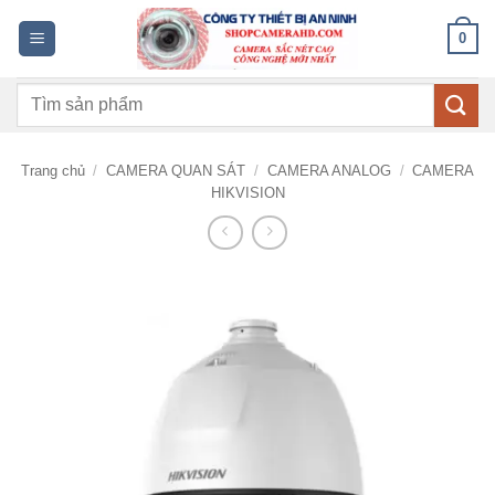
Bỏ
0
qua
nội
Tìm
dung
kiếm:
Trang chủ
/
CAMERA QUAN SÁT
/
CAMERA ANALOG
/
CAMERA
HIKVISION