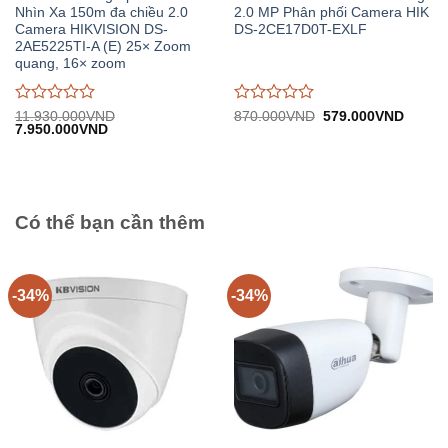
Nhìn Xa 150m đa chiều 2.0
2.0 MP Phân phối Camera HIK
Camera HIKVISION DS-
DS-2CE17D0T-EXLF
2AE5225TI-A (E) 25× Zoom
quang, 16× zoom
Được
Được
Giá
Giá
11.930.000
VND
870.000
VND
579.000
VND
Giá
Giá
gốc:
hiện
7.950.000
VND
đánh
đánh
gốc:
hiện
870.000VND.
tại:
giá
giá
11.930.000VND.
tại:
579.0
0
0
7.950.000VND.
trên
trên
5
5
Có thể bạn cần thêm
-34%
-34%