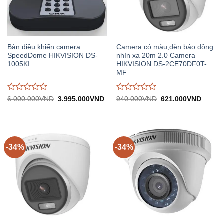
Bàn điều khiển camera
Camera có màu,đèn báo động
SpeedDome HIKVISION DS-
nhìn xa 20m 2.0 Camera
1005KI
HIKVISION DS-2CE70DF0T-
MF
Được
Được
Giá
Giá
Giá
Giá
6.000.000
VND
3.995.000
VND
940.000
VND
621.000
VND
gốc:
hiện
gốc:
hiện
đánh
đánh
6.000.000VND.
tại:
940.000VND.
tại:
giá
giá
3.995.000VND.
621.0
0
0
trên
trên
5
5
-34%
-34%