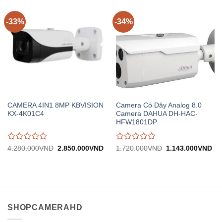
trên
trên
5
5
-33%
-34%
CAMERA 4IN1 8MP KBVISION
Camera Có Dây Analog 8.0
KX-4K01C4
Camera DAHUA DH-HAC-
HFW1801DP
Được
Được
Giá
Giá
Giá
Gi
4.280.000
VND
2.850.000
VND
1.720.000
VND
1.143.000
VND
gốc:
hiện
gốc:
hiệ
đánh
đánh
4.280.000VND.
tại:
1.720.000VND.
tại:
giá
giá
2.850.000VND.
1.
0
0
trên
trên
5
5
SHOPCAMERAHD