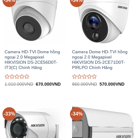
-34%
-34%
Camera HD-TVI Dome hồng
Camera Dome HD-TVI hồng
ngoại 2.0 Megapixel
ngoại 2.0 Megapixel
HIKVISION DS-2CE56D0T-
HIKVISION DS-2CE71D0T-
IT3(C) Chính Hãng
PIRLPO Chính Hãng
Được
Được
Giá
Giá
Giá
Giá
1.010.000
VND
670.000
VND
860.000
VND
570.000
VND
gốc:
hiện
gốc:
hiện
đánh
đánh
1.010.000VND.
tại:
860.000VND.
tại:
giá
giá
670.000VND.
570.0
0
0
trên
trên
5
5
-33%
-34%