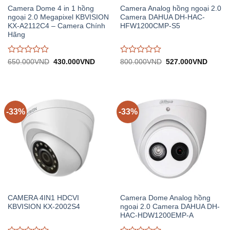
Camera Dome 4 in 1 hồng
Camera Analog hồng ngoại 2.0
ngoại 2.0 Megapixel KBVISION
Camera DAHUA DH-HAC-
KX-A2112C4 – Camera Chính
HFW1200CMP-S5
Hãng
Được
Được
Giá
Giá
Giá
Giá
650.000
VND
430.000
VND
800.000
VND
527.000
VND
gốc:
hiện
gốc:
hiện
đánh
đánh
650.000VND.
tại:
800.000VND.
tại:
giá
giá
430.000VND.
527.0
0
0
trên
trên
5
5
-33%
-33%
CAMERA 4IN1 HDCVI
Camera Dome Analog hồng
KBVISION KX-2002S4
ngoại 2.0 Camera DAHUA DH-
HAC-HDW1200EMP-A