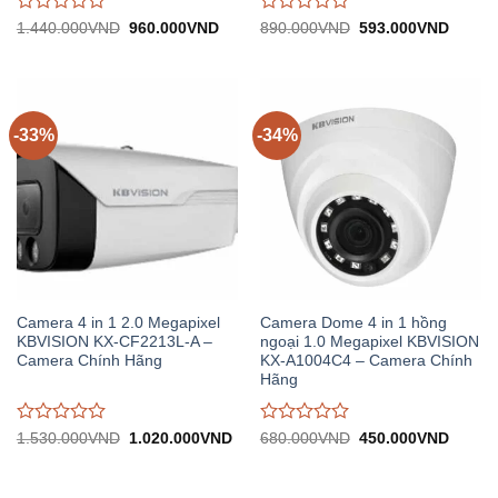
Được
Được
Giá
Giá
Giá
Giá
1.440.000
VND
960.000
VND
890.000
VND
593.000
VND
gốc:
hiện
gốc:
hiện
đánh
đánh
1.440.000VND.
tại:
890.000VND.
tại:
giá
giá
960.000VND.
593.0
0
0
trên
trên
5
5
-33%
-34%
Camera 4 in 1 2.0 Megapixel
Camera Dome 4 in 1 hồng
KBVISION KX-CF2213L-A –
ngoại 1.0 Megapixel KBVISION
Camera Chính Hãng
KX-A1004C4 – Camera Chính
Hãng
Được
Được
Giá
Giá
Giá
Giá
1.530.000
VND
1.020.000
VND
680.000
VND
450.000
VND
gốc:
hiện
gốc:
hiện
đánh
đánh
1.530.000VND.
tại:
680.000VND.
tại:
giá
giá
1.020.000VND.
450.0
0
0