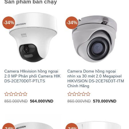
Sản phẩm bán chạy
-34%
-34%
Camera HIkvision hồng ngoại
Camera Dome hồng ngoại
2.0 MP Phân phối Camera HIK
nhìn xa 30 mét 2.0 Megapixel
DS-2CE70D0T-PTLTS
HIKVISION DS-2CE76D3T-ITM
Chính Hãng
Được
Được
Giá
Giá
Giá
Giá
850.000
VND
564.000
VND
860.000
VND
570.000
VND
gốc:
hiện
gốc:
hiện
đánh
đánh
850.000VND.
tại:
860.000VND.
tại:
giá
giá
564.000VND.
570.0
0
0
trên
trên
5
5