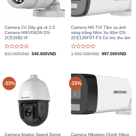
Camera Có Dây giá rẻ 2.0
Camera HD-TVI Tầm xa ánh
Camera HIKVISION DS-
sáng trắng Nhìn Xa 40m DS-
2CE16B2-IF
2CE12KF0T-FS Có mic thu âm
Được
Được
Giá
Giá
Giá
Giá
810.000
VND
540.000
VND
1.500.000
VND
997.000
VND
gốc:
hiện
gốc:
hiện
đánh
đánh
810.000VND.
tại:
1.500.000VND.
tại:
giá
giá
540.000VND.
997.
0
0
trên
trên
5
5
-33%
-33%
Camera Analog Speed Dome
Camera Hikvision Chính Hãng