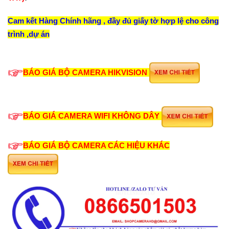
Cam kết Hàng Chính hãng , đầy đủ giấy tờ hợp lệ cho công
trình ,dự án
BÁO GIÁ BỘ CAMERA HIKVISION
BÁO GIÁ CAMERA WIFI KHÔNG DÂY
BÁO GIÁ BỘ CAMERA CÁC HIỆU KHÁC