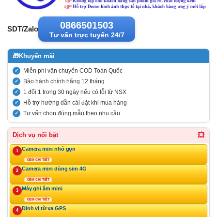
0866501503
SDT/Zalo
Tư vấn trực tuyến 24/7
🎁
Khuyến mãi
Miễn phí vận chuyển COD Toàn Quốc
Bảo hành chính hãng 12 tháng
1 đổi 1 trong 30 ngày nếu có lỗi từ NSX
Hỗ trợ hướng dẫn cài đặt khi mua hàng
Tư vấn chọn đúng mẫu theo nhu cầu
💥
Dịch vụ nổi bật
Camera mini nhỏ gọn
1
XEM CHI TIẾT
Camera mini dùng sim 4G
2
XEM CHI TIẾT
Máy ghi âm mini
3
XEM CHI TIẾT
Định vị từ xa GPS
4