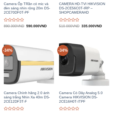
Camera Ốp TRần có mic và
CAMERA HD-TVI HIKVISION
đèn sáng nhìn rộng 20m DS-
DS-2CE56C0T-IRP –
2CE70DF0T-PF
SHOPCAMERAHD
Được
Được
Giá
Giá
Giá
Giá
890.000
VND
590.000
VND
510.000
VND
335.000
VND
gốc:
hiện
gốc:
hiện
đánh
đánh
890.000VND.
tại:
510.000VND.
tại:
giá
giá
590.000VND.
335.0
0
0
trên
trên
5
5
-34%
-34%
Camera Chính hãng 2.0 ánh
Camera Có Dây Analog 5.0
sáng trắng Nhìn Xa 40m DS-
Camera HIKVISION DS-
2CE12DF3T-F
2CE16H0T-ITPF