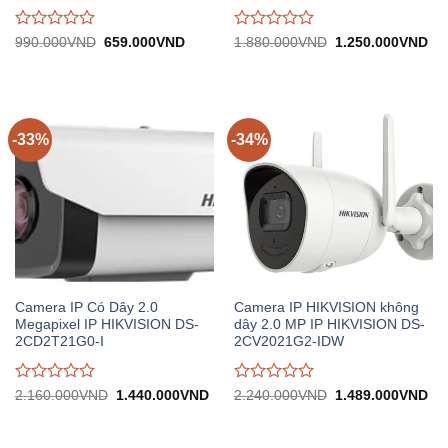
Được
Được
Giá
Giá
Giá
Gi
990.000
VND
659.000
VND
1.880.000
VND
1.250.000
VND
gốc:
hiện
gốc:
hiệ
đánh
đánh
990.000VND.
tại:
1.880.000VND.
tại:
giá
giá
659.000VND.
1.
0
0
trên
trên
5
5
-33%
-34%
Camera IP Có Dây 2.0
Camera IP HIKVISION không
Megapixel IP HIKVISION DS-
dây 2.0 MP IP HIKVISION DS-
2CD2T21G0-I
2CV2021G2-IDW
Được
Được
Giá
Giá
Giá
Gi
2.160.000
VND
1.440.000
VND
2.240.000
VND
1.489.000
VND
gốc:
hiện
gốc:
hiệ
đánh
đánh
2.160.000VND.
tại:
2.240.000VND.
tại:
giá
giá
1.440.000VND.
1.
0
0