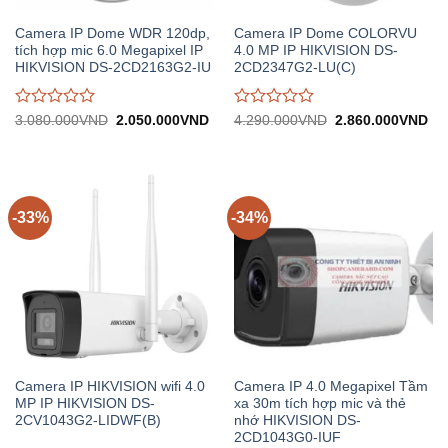
Camera IP Dome WDR 120dp,
Camera IP Dome COLORVU
tích hợp mic 6.0 Megapixel IP
4.0 MP IP HIKVISION DS-
HIKVISION DS-2CD2163G2-IU
2CD2347G2-LU(C)
Được
Được
Giá
Giá
Giá
Gi
3.080.000
VND
2.050.000
VND
4.290.000
VND
2.860.000
VND
gốc:
hiện
gốc:
hiệ
đánh
đánh
3.080.000VND.
tại:
4.290.000VND.
tại:
giá
giá
2.050.000VND.
2.
0
0
trên
trên
5
5
-33%
-34%
Camera IP HIKVISION wifi 4.0
Camera IP 4.0 Megapixel Tầm
MP IP HIKVISION DS-
xa 30m tích hợp mic và thẻ
2CV1043G2-LIDWF(B)
nhớ HIKVISION DS-
2CD1043G0-IUF