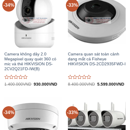
-34%
-33%
Camera không dây 2.0
Camera quan sát toàn cảnh
Megapixel quay quét 360 có
dạng mắt cá Fisheye
mic và thẻ HIKVISION DS-
HIKVISION DS-2CD2935FWD-I
2CV2Q21FD-IW(B)
Được
Được
Giá
Giá
Giá
Gi
1.400.000
VND
930.000
VND
8.400.000
VND
5.599.000
VND
gốc:
hiện
gốc:
hiệ
đánh
đánh
1.400.000VND.
tại:
8.400.000VND.
tại:
giá
giá
930.000VND.
5.
0
0
trên
trên
5
5
-34%
-33%