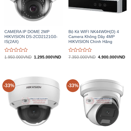
CAMERA IP DOME 2MP
Bộ Kit WIFI NK44W0H(D) 4
HIKVISION DS-2CD2121G0-
Camera Không Dây 4MP
IS(2AX)
HIKVISION Chính Hãng
Được
Được
Giá
Giá
Giá
Gi
1.950.000
VND
1.295.000
VND
7.350.000
VND
4.900.000
VND
gốc:
hiện
gốc:
hiệ
đánh
đánh
1.950.000VND.
tại:
7.350.000VND.
tại:
giá
giá
1.295.000VND.
4.
0
0
trên
trên
5
5
-33%
-33%