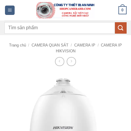
Bỏ
0
qua
nội
Tìm
dung
kiếm:
Trang chủ
/
CAMERA QUAN SÁT
/
CAMERA IP
/
CAMERA IP
HIKVISION