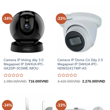
4.360.000VND.
tại:
5.100.000VND.
tại:
giá
giá
2.902.800VND.
3.
0
0
trên
trên
5
5
-34%
-33%
Camera IP không dây 3.0
Camera IP Dome Có Dây 2.0
Megapixel IP DAHUA IPC-
Megapixel IP DAHUA IPC-
GK2DP-3C0WE IMOU
HDW3241TMP-AS
Được
Được
Giá
Giá
Giá
Gi
1.080.000
VND
716.000
VND
3.420.000
VND
2.276.000
VND
gốc:
hiện
gốc:
hiệ
đánh
đánh
1.080.000VND.
tại:
3.420.000VND.
tại:
giá
giá
716.000VND.
2.
0
0
trên
trên
5
5
-34%
-33%