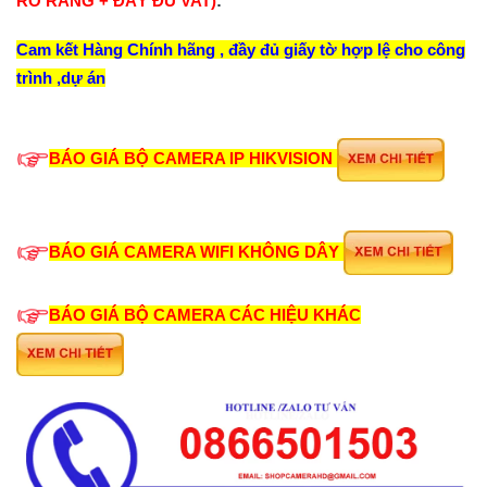
RÕ RÀNG + ĐẦY ĐỦ VAT)
:
Cam kết Hàng Chính hãng , đầy đủ giấy tờ hợp lệ cho công
trình ,dự án
BÁO GIÁ BỘ CAMERA IP HIKVISION
BÁO GIÁ CAMERA WIFI KHÔNG DÂY
BÁO GIÁ BỘ CAMERA CÁC HIỆU KHÁC