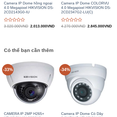
Camera IP Dome hồng ngoại
Camera IP Dome COLORVU
4.0 Megapixel HIKVISION DS-
4.0 Megapixel HIKVISION DS-
2CD2143G0-IU
2CD2347G2-LU(C)
Được
Được
Giá
Giá
Giá
Gi
3.020.000
VND
2.013.000
VND
4.270.000
VND
2.845.000
VND
gốc:
hiện
gốc:
hiệ
đánh
đánh
3.020.000VND.
tại:
4.270.000VND.
tại:
giá
giá
2.013.000VND.
2.
0
0
trên
trên
5
5
Có thể bạn cần thêm
-33%
-34%
CAMERA IP 2MP H265+
Camera IP Dome Có Dây