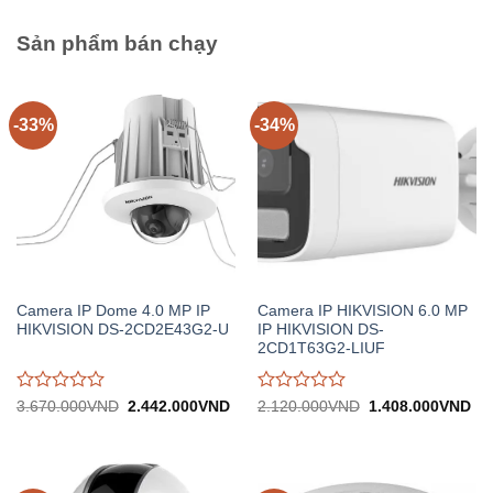
trên
trên
5
5
Sản phẩm bán chạy
-33%
-34%
Camera IP Dome 4.0 MP IP
Camera IP HIKVISION 6.0 MP
HIKVISION DS-2CD2E43G2-U
IP HIKVISION DS-
2CD1T63G2-LIUF
Được
Được
Giá
Giá
Giá
Gi
3.670.000
VND
2.442.000
VND
2.120.000
VND
1.408.000
VND
gốc:
hiện
gốc:
hiệ
đánh
đánh
3.670.000VND.
tại:
2.120.000VND.
tại:
giá
giá
2.442.000VND.
1.
0
0
trên
trên
5
5