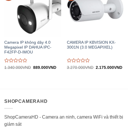
Camera IP không dây 4.0
CAMERA IP KBVISION KX-
Megapixel IP DAHUA IPC-
3001N (3.0 MEGAPIXEL)
F42FP-D-IMOU
Được
Được
Giá
Giá
Giá
Gi
1.340.000
VND
889.000
VND
3.270.000
VND
2.175.000
VND
gốc:
hiện
gốc:
hiệ
đánh
đánh
1.340.000VND.
tại:
3.270.000VND.
tại:
giá
giá
889.000VND.
2.
0
0
trên
trên
5
5
SHOPCAMERAHD
ShopCameraHD - Camera an ninh, camera WiFi và thiết bị
giám sát