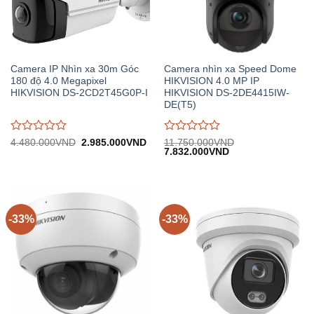
Camera IP Nhìn xa 30m Góc
Camera nhìn xa Speed Dome
180 độ 4.0 Megapixel
HIKVISION 4.0 MP IP
HIKVISION DS-2CD2T45G0P-I
HIKVISION DS-2DE4415IW-
DE(T5)
Được
Được
Giá
Giá
4.480.000
VND
2.985.000
VND
11.750.000
VND
gốc:
hiện
Giá
Giá
7.832.000
VND
đánh
đánh
4.480.000VND.
tại:
gốc:
hiện
giá
giá
2.985.000VND.
11.750.000VND.
tại:
0
0
7.832.000VND.
trên
trên
5
5
-33%
-33%