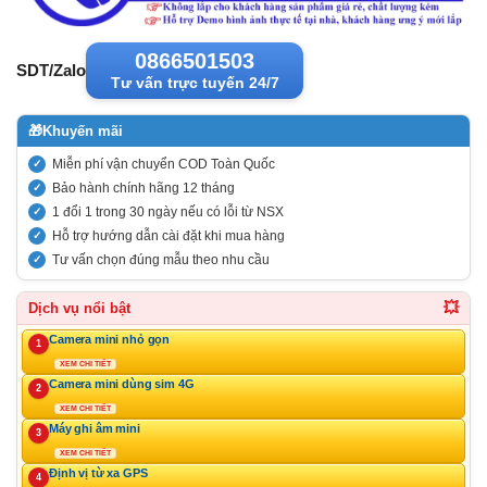
0866501503
SDT/Zalo
Tư vấn trực tuyến 24/7
🎁
Khuyến mãi
Miễn phí vận chuyển COD Toàn Quốc
Bảo hành chính hãng 12 tháng
1 đổi 1 trong 30 ngày nếu có lỗi từ NSX
Hỗ trợ hướng dẫn cài đặt khi mua hàng
Tư vấn chọn đúng mẫu theo nhu cầu
💥
Dịch vụ nổi bật
Camera mini nhỏ gọn
1
XEM CHI TIẾT
Camera mini dùng sim 4G
2
XEM CHI TIẾT
Máy ghi âm mini
3
XEM CHI TIẾT
Định vị từ xa GPS
4