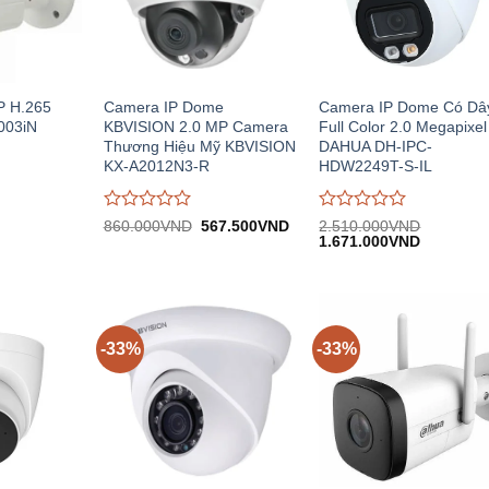
 H.265
Camera IP Dome
Camera IP Dome Có Dâ
003iN
KBVISION 2.0 MP Camera
Full Color 2.0 Megapixel
Thương Hiệu Mỹ KBVISION
DAHUA DH-IPC-
KX-A2012N3-R
HDW2249T-S-IL
Được
Được
Giá
Giá
860.000
VND
567.500
VND
2.510.000
VND
iá
gốc:
hiện
Giá
Giá
đánh
đánh
1.671.000
VND
iện
860.000VND.
tại:
gốc:
hiện
giá
giá
i:
567.500VND.
2.510.000VND.
tại:
0
0
.900.000VND.
1.671.00
trên
trên
5
5
-33%
-33%