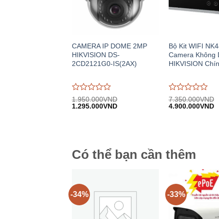
CAMERA IP DOME 2MP
Bộ Kit WIFI NK
HIKVISION DS-
Camera Không 
2CD2121G0-IS(2AX)
HIKVISION Chí
Được
Được
1.950.000
VND
7.350.000
VND
Giá
Giá
Giá
G
đánh
1.295.000
VND
đánh
4.900.000
VND
gốc:
hiện
gốc:
h
giá
giá
1.950.000VND.
tại:
7.350.000VND.
tạ
0
0
1.295.000VND.
4
trên
trên
5
5
Có thể bạn cần thêm
-34%
-33%