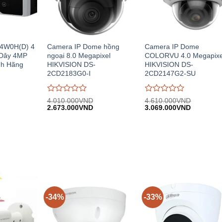
44W0H(D) 4
Camera IP Dome hồng
Camera IP Dome
Dây 4MP
ngoại 8.0 Megapixel
COLORVU 4.0 Megapixe
nh Hãng
HIKVISION DS-
HIKVISION DS-
2CD2183G0-I
2CD2147G2-SU
Được
Được
4.010.000
VND
4.610.000
VND
iá
Giá
Giá
Giá
Giá
đánh
2.673.000
VND
đánh
3.069.000
VND
iện
gốc:
hiện
gốc:
hiện
giá
giá
i:
4.010.000VND.
tại:
4.610.000VND.
tại:
0
0
.900.000VND.
2.673.000VND.
3.069.00
trên
trên
5
5
-34%
-33%