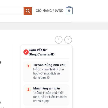
0
GIỎ HÀNG /
0
VND
Cam kết từ
✓
ShopCameraHD
P
Tư vấn đúng nhu cầu
1
Hỗ trợ chọn thiết bị phù
hợp với mục đích sử
dụng thực tế.
Mua hàng an toàn
2
Thông tin sản phẩm rõ
ràng, hỗ trợ kiểm tra trước
khi sử dụng.
i
 24