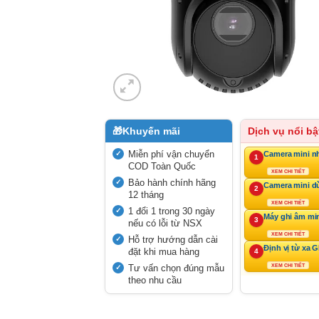
🎁
Khuyến mãi
Dịch vụ nổi bậ
Miễn phí vận chuyển
Camera mini n
1
COD Toàn Quốc
XEM CHI TIẾT
Bảo hành chính hãng
Camera mini d
2
12 tháng
XEM CHI TIẾT
1 đổi 1 trong 30 ngày
Máy ghi âm mi
3
nếu có lỗi từ NSX
XEM CHI TIẾT
Hỗ trợ hướng dẫn cài
Định vị từ xa 
đặt khi mua hàng
4
Tư vấn chọn đúng mẫu
XEM CHI TIẾT
theo nhu cầu