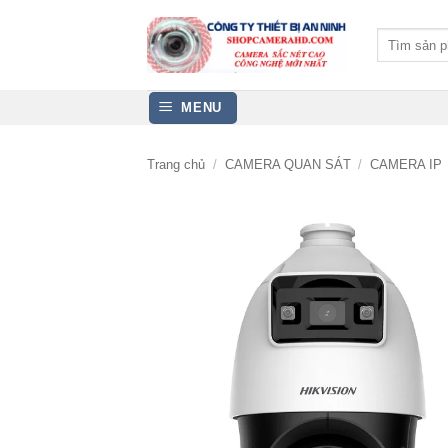
Bỏ
qua
Tìm
kiếm:
nội
dung
MENU
Trang chủ
/
CAMERA QUAN SÁT
/
CAMERA IP