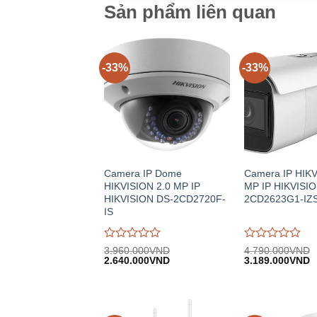
Sản phẩm liên quan
-33%
-33%
Camera IP Dome
Camera IP HIKV
HIKVISION 2.0 MP IP
MP IP HIKVISIO
HIKVISION DS-2CD2720F-
2CD2623G1-IZ
IS
Được
Được
3.960.000
VND
4.790.000
VND
Giá
Giá
Giá
G
đánh
2.640.000
VND
đánh
3.189.000
VND
gốc:
hiện
gốc:
h
giá
giá
3.960.000VND.
tại:
4.790.000VND.
tạ
0
0
2.640.000VND.
3
trên
trên
5
5