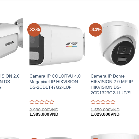
-33%
-34%
ISION 2.0
Camera IP COLORVU 4.0
Camera IP Dome
N DS-
Megapixel IP HIKVISION
HIKVISION 2.0 MP IP
S
DS-2CD1T47G2-LUF
HIKVISION DS-
2CD1323G2-LIUF/SL
Được
Được
2.990.000
VND
1.550.000
VND
iá
Giá
Giá
Giá
Giá
đánh
1.989.000
VND
đánh
1.029.000
VND
iện
gốc:
hiện
gốc:
hiện
giá
giá
i:
2.990.000VND.
tại:
1.550.000VND.
tại:
0
0
.189.000VND.
1.989.000VND.
1.029.00
trên
trên
5
5