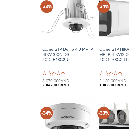
-33%
-34%
Camera IP Dome 4.0 MP IP
Camera IP HIKV
HIKVISION DS-
MP IP HIKVISIO
2CD2E43G2-U
2CD1T63G2-LI
Được
Được
3.670.000
VND
2.120.000
VND
Giá
Giá
Giá
G
đánh
2.442.000
VND
đánh
1.408.000
VND
gốc:
hiện
gốc:
h
giá
giá
3.670.000VND.
tại:
2.120.000VND.
tạ
0
0
2.442.000VND.
1
trên
trên
5
5
-34%
-33%