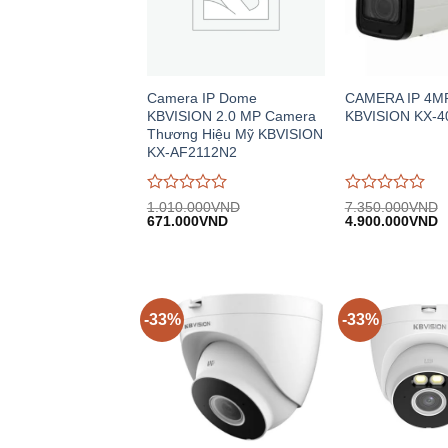
Camera IP Dome
CAMERA IP 4MP
KBVISION 2.0 MP Camera
KBVISION KX-4
Thương Hiệu Mỹ KBVISION
KX-AF2112N2
Được
Được
1.010.000
VND
7.350.000
VND
Giá
Giá
Giá
G
đánh
671.000
VND
đánh
4.900.000
VND
gốc:
hiện
gốc:
h
giá
giá
1.010.000VND.
tại:
7.350.000VND.
tạ
0
0
671.000VND.
4
trên
trên
5
5
-33%
-33%