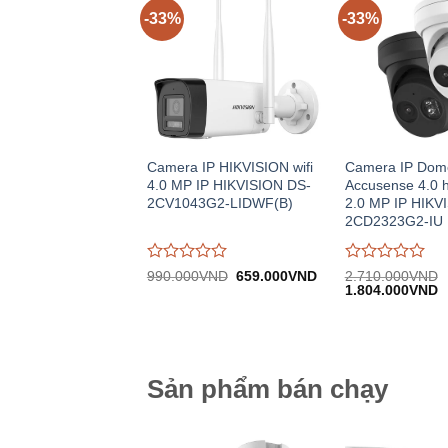
-33%
-33%
Camera IP HIKVISION wifi
Camera IP Dom
4.0 MP IP HIKVISION DS-
Accusense 4.0 
2CV1043G2-LIDWF(B)
2.0 MP IP HIKV
2CD2323G2-IU
Được
Được
Giá
Giá
990.000
VND
659.000
VND
2.710.000
VND
gốc:
hiện
Giá
G
đánh
đánh
1.804.000
VND
990.000VND.
tại:
gốc:
h
giá
giá
659.000VND.
2.710.000VND.
tạ
0
0
1
trên
trên
5
5
Sản phẩm bán chạy