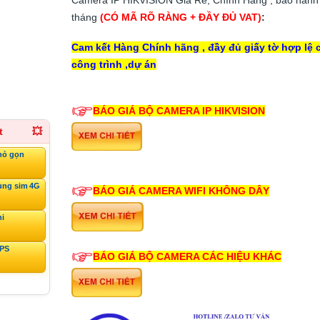
tháng
(CÓ MÃ RÕ RÀNG + ĐẦY ĐỦ VAT)
:
Cam kết Hàng Chính hãng , đầy đủ giấy tờ hợp lệ 
công trình ,dự án
BÁO GIÁ BỘ CAMERA IP HIKVISION
t
💥
hỏ gọn
ùng sim 4G
BÁO GIÁ CAMERA WIFI KHÔNG DÂY
ni
GPS
BÁO GIÁ BỘ CAMERA CÁC HIỆU KHÁC