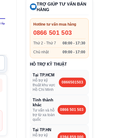
TRỢ GIÚP TƯ VẤN BÁN
☎
HÀNG
Hotline tư vấn mua hàng
0866 501 503
Thứ 2 - Thứ 7
08:00 - 17:30
Chủ nhật
09:00 - 17:00
HỖ TRỢ KỸ THUẬT
Tại TP.HCM
Hỗ trợ kỹ
0866501503
thuật khu vực
Hồ Chí Minh
Tỉnh thành
khác
0866 501 503
Tư vấn và hỗ
trợ từ xa toàn
quốc
Tại TP.HN
Hỗ trợ kỹ
0394 859 000