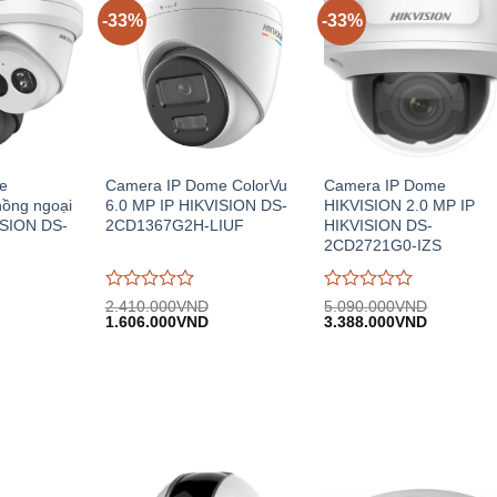
-33%
-33%
e
Camera IP Dome ColorVu
Camera IP Dome
hồng ngoại
6.0 MP IP HIKVISION DS-
HIKVISION 2.0 MP IP
ISION DS-
2CD1367G2H-LIUF
HIKVISION DS-
2CD2721G0-IZS
Được
Được
2.410.000
VND
5.090.000
VND
iá
Giá
Giá
Giá
Giá
đánh
1.606.000
VND
đánh
3.388.000
VND
iện
gốc:
hiện
gốc:
hiện
giá
giá
i:
2.410.000VND.
tại:
5.090.000VND.
tại:
0
0
.804.000VND.
1.606.000VND.
3.388.00
trên
trên
5
5