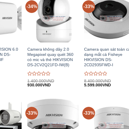
-34%
-33%
ISION 6.0
Camera không dây 2.0
Camera quan sát toàn 
N DS-
Megapixel quay quét 360
dạng mắt cá Fisheye
UF
có mic và thẻ HIKVISION
HIKVISION DS-
DS-2CV2Q21FD-IW(B)
2CD2935FWD-I
Được
Được
1.400.000
VND
8.400.000
VND
iá
Giá
Giá
Giá
Giá
đánh
930.000
VND
đánh
5.599.000
VND
iện
gốc:
hiện
gốc:
hiện
giá
giá
i:
1.400.000VND.
tại:
8.400.000VND.
tại:
0
0
.408.000VND.
930.000VND.
5.599.00
trên
trên
5
5
-33%
-33%