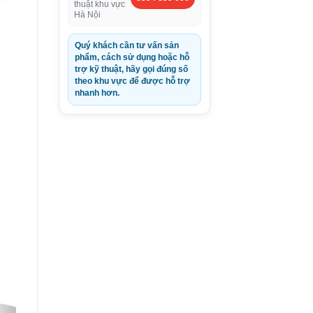
thuật khu vực
Hà Nội
Quý khách cần tư vấn sản
phẩm, cách sử dụng hoặc hỗ
trợ kỹ thuật, hãy gọi đúng số
theo khu vực để được hỗ trợ
nhanh hơn.
0VND.