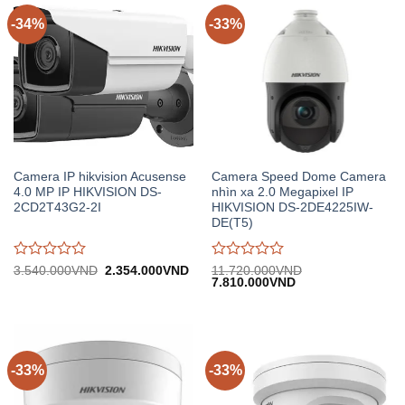
-34%
-33%
Camera IP hikvision Acusense
Camera Speed Dome Camera
4.0 MP IP HIKVISION DS-
nhìn xa 2.0 Megapixel IP
2CD2T43G2-2I
HIKVISION DS-2DE4225IW-
DE(T5)
Được
Được
Giá
Giá
3.540.000
VND
2.354.000
VND
11.720.000
VND
gốc:
hiện
Giá
Giá
7.810.000
VND
đánh
đánh
3.540.000VND.
tại:
gốc:
hiện
giá
giá
2.354.000VND.
11.720.000VND.
tại:
0
0
7.810.000VND.
trên
trên
5
5
-33%
-33%