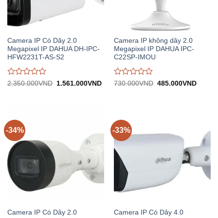
Camera IP Có Dây 2.0
Camera IP không dây 2.0
Megapixel IP DAHUA DH-IPC-
Megapixel IP DAHUA IPC-
HFW2231T-AS-S2
C22SP-IMOU
Được
Được
Giá
Giá
Giá
Giá
2.350.000
VND
1.561.000
VND
730.000
VND
485.000
VND
gốc:
hiện
gốc:
hiện
đánh
đánh
2.350.000VND.
tại:
730.000VND.
tại:
giá
giá
1.561.000VND.
485.0
0
0
trên
trên
5
5
-34%
-33%
Camera IP Có Dây 2.0
Camera IP Có Dây 4.0