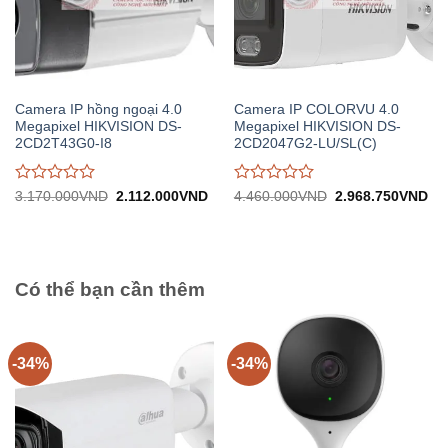
Camera IP hồng ngoại 4.0
Camera IP COLORVU 4.0
Megapixel HIKVISION DS-
Megapixel HIKVISION DS-
2CD2T43G0-I8
2CD2047G2-LU/SL(C)
Được
Được
Giá
Giá
Giá
Gi
3.170.000
VND
2.112.000
VND
4.460.000
VND
2.968.750
VND
gốc:
hiện
gốc:
hiệ
đánh
đánh
3.170.000VND.
tại:
4.460.000VND.
tại:
giá
giá
2.112.000VND.
2.
0
0
trên
trên
5
5
Có thể bạn cần thêm
-34%
-34%