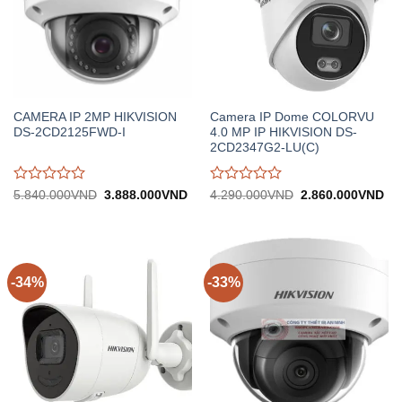
CAMERA IP 2MP HIKVISION
Camera IP Dome COLORVU
DS-2CD2125FWD-I
4.0 MP IP HIKVISION DS-
2CD2347G2-LU(C)
Được
Được
Giá
Giá
Giá
Gi
5.840.000
VND
3.888.000
VND
4.290.000
VND
2.860.000
VND
gốc:
hiện
gốc:
hiệ
đánh
đánh
5.840.000VND.
tại:
4.290.000VND.
tại:
giá
giá
3.888.000VND.
2.
0
0
trên
trên
5
5
-34%
-33%