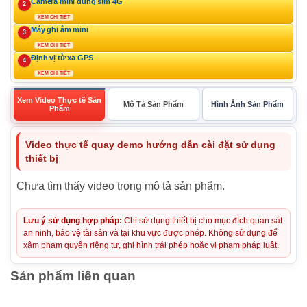
Camera mini dùng sim 4G
2
XEM CHI TIẾT
Máy ghi âm mini
3
XEM CHI TIẾT
Định vị từ xa GPS
4
XEM CHI TIẾT
Xem Video Thực tế Sản
Mô Tả Sản Phẩm
Hình Ảnh Sản Phẩm
Phẩm
Video thực tế quay demo hướng dẫn cài đặt sử dụng
thiết bị
Chưa tìm thấy video trong mô tả sản phẩm.
Lưu ý sử dụng hợp pháp:
Chỉ sử dụng thiết bị cho mục đích quan sát
an ninh, bảo vệ tài sản và tại khu vực được phép. Không sử dụng để
xâm phạm quyền riêng tư, ghi hình trái phép hoặc vi phạm pháp luật.
Sản phẩm liên quan