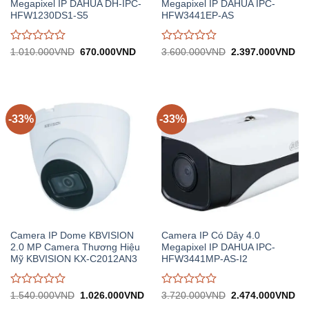
Megapixel IP DAHUA DH-IPC-
Megapixel IP DAHUA IPC-
HFW1230DS1-S5
HFW3441EP-AS
Được
Được
Giá
Giá
Giá
Gi
1.010.000
VND
670.000
VND
3.600.000
VND
2.397.000
VND
gốc:
hiện
gốc:
hiệ
đánh
đánh
1.010.000VND.
tại:
3.600.000VND.
tại:
giá
giá
670.000VND.
2.
0
0
trên
trên
5
5
-33%
-33%
Camera IP Dome KBVISION
Camera IP Có Dây 4.0
2.0 MP Camera Thương Hiệu
Megapixel IP DAHUA IPC-
Mỹ KBVISION KX-C2012AN3
HFW3441MP-AS-I2
Được
Được
Giá
Giá
Giá
Gi
1.540.000
VND
1.026.000
VND
3.720.000
VND
2.474.000
VND
gốc:
hiện
gốc:
hiệ
đánh
đánh