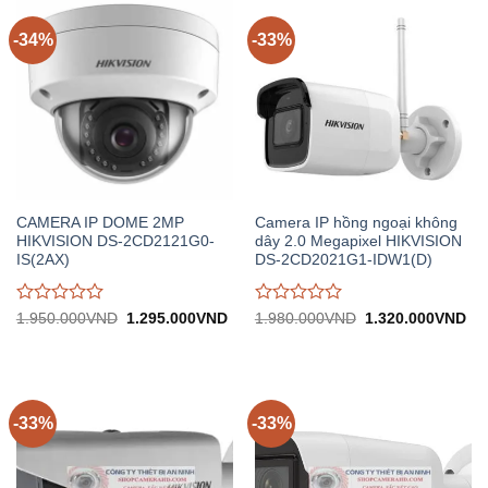
trên
trên
5
5
-34%
-33%
CAMERA IP DOME 2MP
Camera IP hồng ngoại không
HIKVISION DS-2CD2121G0-
dây 2.0 Megapixel HIKVISION
IS(2AX)
DS-2CD2021G1-IDW1(D)
Được
Được
Giá
Giá
Giá
Gi
1.950.000
VND
1.295.000
VND
1.980.000
VND
1.320.000
VND
gốc:
hiện
gốc:
hiệ
đánh
đánh
1.950.000VND.
tại:
1.980.000VND.
tại:
giá
giá
1.295.000VND.
1.
0
0
trên
trên
5
5
-33%
-33%