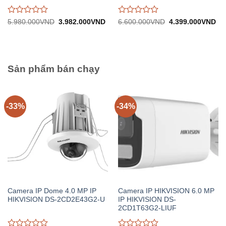
Được
Được
Giá
Giá
Giá
Gi
5.980.000
VND
3.982.000
VND
6.600.000
VND
4.399.000
VND
gốc:
hiện
gốc:
hiệ
đánh
đánh
5.980.000VND.
tại:
6.600.000VND.
tại:
giá
giá
3.982.000VND.
4.
0
0
trên
trên
5
5
Sản phẩm bán chạy
-33%
-34%
Camera IP Dome 4.0 MP IP
Camera IP HIKVISION 6.0 MP
HIKVISION DS-2CD2E43G2-U
IP HIKVISION DS-
2CD1T63G2-LIUF