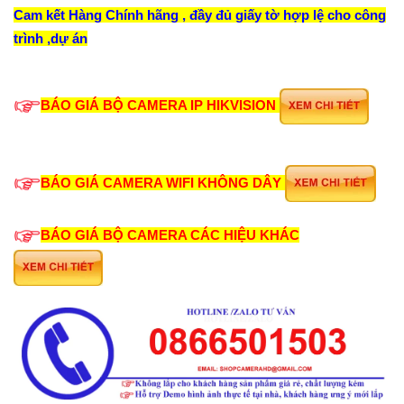
Cam kết Hàng Chính hãng , đầy đủ giấy tờ hợp lệ cho công
trình ,dự án
BÁO GIÁ BỘ CAMERA IP HIKVISION
BÁO GIÁ CAMERA WIFI KHÔNG DÂY
BÁO GIÁ BỘ CAMERA CÁC HIỆU KHÁC