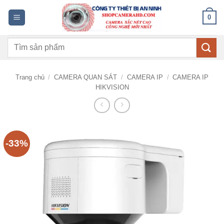
Bỏ
0
qua
nội
Tìm
dung
kiếm:
Trang chủ
/
CAMERA QUAN SÁT
/
CAMERA IP
/
CAMERA IP
HIKVISION
-33%