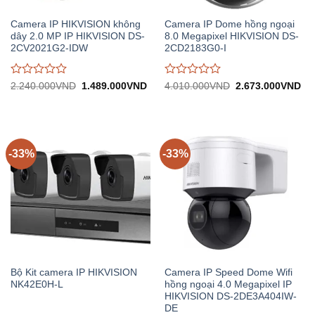
Camera IP HIKVISION không
Camera IP Dome hồng ngoại
dây 2.0 MP IP HIKVISION DS-
8.0 Megapixel HIKVISION DS-
2CV2021G2-IDW
2CD2183G0-I
Được
Được
Giá
Giá
Giá
Gi
2.240.000
VND
1.489.000
VND
4.010.000
VND
2.673.000
VND
gốc:
hiện
gốc:
hiệ
đánh
đánh
2.240.000VND.
tại:
4.010.000VND.
tại:
giá
giá
1.489.000VND.
2.
0
0
trên
trên
5
5
-33%
-33%
Bộ Kit camera IP HIKVISION
Camera IP Speed Dome Wifi
NK42E0H-L
hồng ngoại 4.0 Megapixel IP
HIKVISION DS-2DE3A404IW-
DE