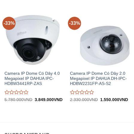
1.540.000VND.
tại:
3.720.000VND.
tại:
giá
giá
1.026.000VND.
2.
0
0
trên
trên
5
5
-33%
-33%
Camera IP Dome Có Dây 4.0
Camera IP Dome Có Dây 2.0
Megapixel IP DAHUA IPC-
Megapixel IP DAHUA DH-IPC-
HDBW3441RP-ZAS
HDBW2231FP-AS-S2
Được
Được
Giá
Giá
Giá
Gi
5.780.000
VND
3.849.000
VND
2.330.000
VND
1.550.000
VND
gốc:
hiện
gốc:
hiệ
đánh
đánh
5.780.000VND.
tại:
2.330.000VND.
tại:
giá
giá
3.849.000VND.
1.
0
0
trên
trên
5
5