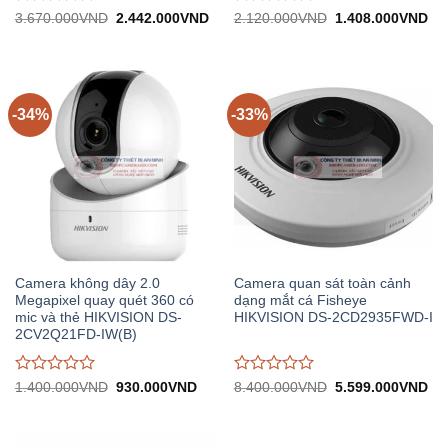
Được
Được
Giá
Giá
Giá
Gi
3.670.000
VND
2.442.000
VND
2.120.000
VND
1.408.000
VND
gốc:
hiện
gốc:
hiệ
đánh
đánh
3.670.000VND.
tại:
2.120.000VND.
tại:
giá
giá
2.442.000VND.
1.
0
0
trên
trên
5
5
-34%
-33%
Camera không dây 2.0
Camera quan sát toàn cảnh
Megapixel quay quét 360 có
dạng mắt cá Fisheye
mic và thẻ HIKVISION DS-
HIKVISION DS-2CD2935FWD-I
2CV2Q21FD-IW(B)
Được
Được
Giá
Giá
Giá
Gi
1.400.000
VND
930.000
VND
8.400.000
VND
5.599.000
VND
gốc:
hiện
gốc:
hiệ
đánh
đánh
1.400.000VND.
tại:
8.400.000VND.
tại:
giá
giá
930.000VND.
5.
0
0