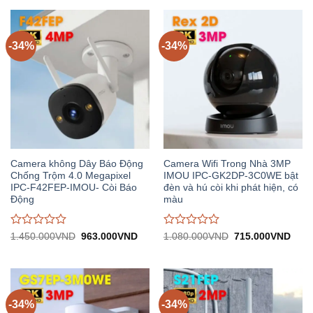
719.000VND.
1.
0
0
trên
trên
5
5
-34%
-34%
Camera không Dây Báo Động
Camera Wifi Trong Nhà 3MP
Chống Trộm 4.0 Megapixel
IMOU IPC-GK2DP-3C0WE bật
IPC-F42FEP-IMOU- Còi Báo
đèn và hú còi khi phát hiện, có
Động
màu
Được
Được
Giá
Giá
Giá
Giá
1.450.000
VND
963.000
VND
1.080.000
VND
715.000
VND
gốc:
hiện
gốc:
hiện
đánh
đánh
1.450.000VND.
tại:
1.080.000VND.
tại:
giá
giá
963.000VND.
715.
0
0
trên
trên
5
5
-34%
-34%