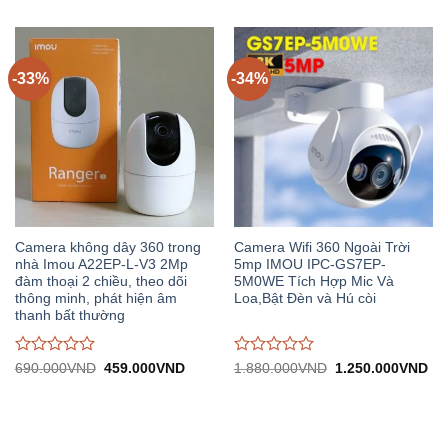
2.200.000VND.
tại:
1.810.000VND.
tại:
giá
giá
1.465.000VND.
1.
0
0
trên
trên
5
5
-33%
-34%
Camera không dây 360 trong
Camera Wifi 360 Ngoài Trời
nhà Imou A22EP-L-V3 2Mp
5mp IMOU IPC-GS7EP-
đàm thoại 2 chiều, theo dõi
5M0WE Tích Hợp Mic Và
thông minh, phát hiện âm
Loa,Bật Đèn và Hú còi
thanh bất thường
Được
Được
Giá
Giá
Giá
Gi
690.000
VND
459.000
VND
1.880.000
VND
1.250.000
VND
gốc:
hiện
gốc:
hiệ
đánh
đánh
690.000VND.
tại:
1.880.000VND.
tại:
giá
giá
459.000VND.
1.
0
0
trên
trên
5
5