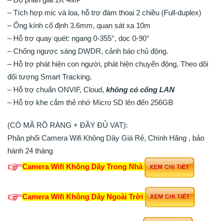
– Tích hợp mic và loa, hỗ trợ đàm thoại 2 chiều (Full-duplex)
– Ống kính cố định 3.6mm, quan sát xa 10m
– Hỗ trợ quay quét: ngang 0-355°, dọc 0-90°
– Chống ngược sáng DWDR, cảnh báo chủ động.
– Hỗ trợ phát hiện con người, phát hiện chuyển động, Theo dõi
đối tượng Smart Tracking.
– Hỗ trợ chuẩn ONVIF, Cloud,
không có cổng LAN
– Hỗ trợ khe cắm thẻ nhớ Micro SD lên đến 256GB
(CÓ MÃ RÕ RÀNG + ĐẦY ĐỦ VAT):
Phân phối Camera Wifi Không Dây Giá Rẻ, Chính Hãng , bảo
hành 24 tháng
Camera Wifi Không Dây Trong Nhà
Camera Wifi Không Dây Ngoài Trời