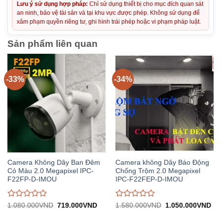
Lưu ý sử dụng hợp pháp:
Chỉ sử dụng thiết bị cho mục đích quan sát
an ninh, bảo vệ tài sản và tại khu vực được phép. Không sử dụng để
xâm phạm quyền riêng tư, ghi hình trái phép hoặc vi phạm pháp luật.
Sản phẩm liên quan
-33%
-34%
Camera Không Dây Ban Đêm
Camera không Dây Báo Động
Có Màu 2.0 Megapixel IPC-
Chống Trộm 2.0 Megapixel
F22FP-D-IMOU
IPC-F22FEP-D-IMOU
Được
Được
Giá
Giá
Giá
Gi
1.080.000
VND
719.000
VND
1.580.000
VND
1.050.000
VND
gốc:
hiện
gốc:
hiệ
đánh
đánh
1.080.000VND.
tại:
1.580.000VND.
tại:
giá
giá