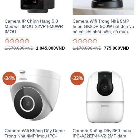
Camera IP Chính Hãng 5.0
Camera Wifi Trong Nhà 5MP
Mpx wifi IMOU-S2VP-5M0WR
Imou GK2DP-5C0W bật đèn và
IMOU
hú còi khi phát hiện, có màu
Được
Được
Giá
Giá
Giá
Giá
1.570.000
VND
1.045.000
VND
1.170.000
VND
775.000
VND
gốc:
hiện
gốc:
hiện
đánh
đánh
1.570.000VND.
tại:
1.170.000VND.
tại:
giá
giá
1.045.000VND.
775.
0
0
trên
trên
5
5
-34%
-33%
Camera Wifi Không Dây Dome
Camera Không Dây 360 Imou
Trong Nhà 4MP Imou IPC-
IPC-A22EP-H-V2 2MP đàm