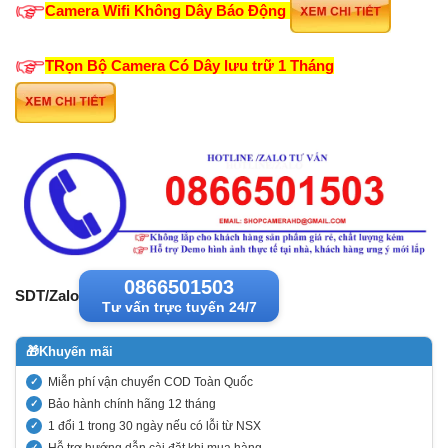
Camera Wifi Không Dây Báo Động
TRọn Bộ Camera Có Dây lưu trữ 1 Tháng
0866501503
SDT/Zalo
Tư vấn trực tuyến 24/7
🎁
Khuyến mãi
Miễn phí vận chuyển COD Toàn Quốc
Bảo hành chính hãng 12 tháng
1 đổi 1 trong 30 ngày nếu có lỗi từ NSX
Hỗ trợ hướng dẫn cài đặt khi mua hàng