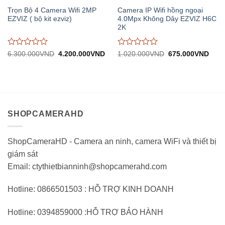
Trọn Bộ 4 Camera Wifi 2MP
Camera IP Wifi hồng ngoại
EZVIZ ( bộ kit ezviz)
4.0Mpx Không Dây EZVIZ H6C
2K
Được
Được
Giá
Giá
Giá
Giá
6.300.000
VND
4.200.000
VND
1.020.000
VND
675.000
VND
gốc:
hiện
gốc:
hiện
đánh
đánh
6.300.000VND.
tại:
1.020.000VND.
tại:
giá
giá
4.200.000VND.
675.
0
0
trên
trên
5
5
SHOPCAMERAHD
ShopCameraHD - Camera an ninh, camera WiFi và thiết bị
giám sát
Email: ctythietbianninh@shopcamerahd.com
Hotline: 0866501503 : HỖ TRỢ KINH DOANH
Hotline: 0394859000 :HỖ TRỢ BẢO HÀNH