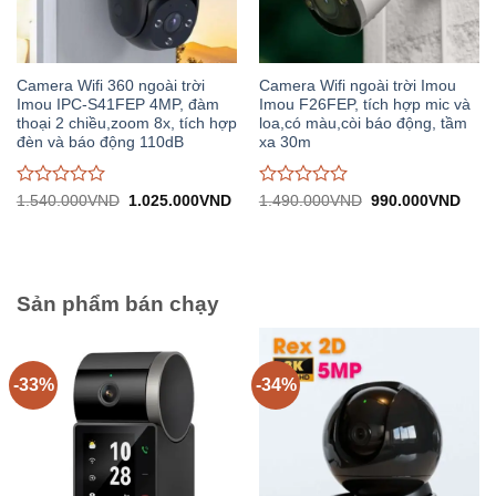
Camera Wifi 360 ngoài trời
Camera Wifi ngoài trời Imou
Imou IPC-S41FEP 4MP, đàm
Imou F26FEP, tích hợp mic và
thoại 2 chiều,zoom 8x, tích hợp
loa,có màu,còi báo động, tầm
đèn và báo động 110dB
xa 30m
Được
Được
Giá
Giá
Giá
Giá
1.540.000
VND
1.025.000
VND
1.490.000
VND
990.000
VND
gốc:
hiện
gốc:
hiện
đánh
đánh
1.540.000VND.
tại:
1.490.000VND.
tại:
giá
giá
1.025.000VND.
990.
0
0
trên
trên
5
5
Sản phẩm bán chạy
-33%
-34%