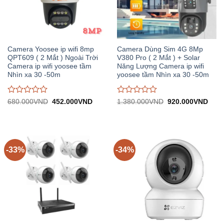
Camera Yoosee ip wifi 8mp
Camera Dùng Sim 4G 8Mp
QPT609 ( 2 Mắt ) Ngoài Trời
V380 Pro ( 2 Mắt ) + Solar
Camera ip wifi yoosee tầm
Năng Lượng Camera ip wifi
Nhìn xa 30 -50m
yoosee tầm Nhìn xa 30 -50m
Được
Được
Giá
Giá
Giá
Giá
680.000
VND
452.000
VND
1.380.000
VND
920.000
VND
gốc:
hiện
gốc:
hiện
đánh
đánh
680.000VND.
tại:
1.380.000VND.
tại:
giá
giá
452.000VND.
920.
0
0
trên
trên
5
5
-33%
-34%