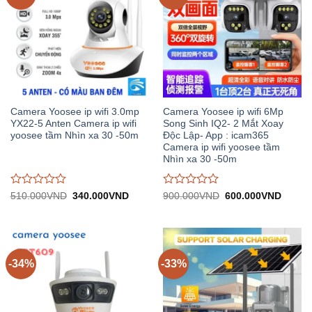
Camera Yoosee ip wifi 3.0mp
Camera Yoosee ip wifi 6Mp
YX22-5 Anten Camera ip wifi
Song Sinh IQ2- 2 Mắt Xoay
yoosee tầm Nhìn xa 30 -50m
Độc Lập- App : icam365
Camera ip wifi yoosee tầm
Nhìn xa 30 -50m
Được
Được
Giá
Giá
Giá
Giá
510.000
VND
340.000
VND
900.000
VND
600.000
VND
gốc:
hiện
gốc:
hiện
đánh
đánh
510.000VND.
tại:
900.000VND.
tại:
giá
giá
340.000VND.
600.0
0
0
trên
trên
5
5
-34%
-33%