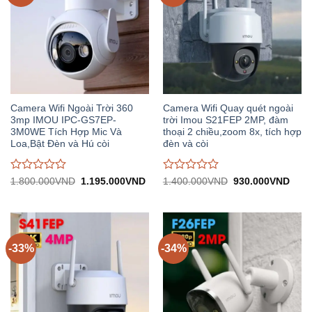
Camera Wifi Ngoài Trời 360
Camera Wifi Quay quét ngoài
3mp IMOU IPC-GS7EP-
trời Imou S21FEP 2MP, đàm
3M0WE Tích Hợp Mic Và
thoại 2 chiều,zoom 8x, tích hợp
Loa,Bật Đèn và Hú còi
đèn và còi
Được
Được
Giá
Giá
Giá
Giá
1.800.000
VND
1.195.000
VND
1.400.000
VND
930.000
VND
gốc:
hiện
gốc:
hiện
đánh
đánh
1.800.000VND.
tại:
1.400.000VND.
tại:
giá
giá
1.195.000VND.
930.
0
0
trên
trên
5
5
-33%
-34%