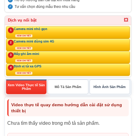
Tư vấn chọn đúng mẫu theo nhu cầu
💥
Dịch vụ nổi bật
Camera mini nhỏ gọn
1
XEM CHI TIẾT
Camera mini dùng sim 4G
2
XEM CHI TIẾT
Máy ghi âm mini
3
XEM CHI TIẾT
Định vị từ xa GPS
4
XEM CHI TIẾT
Xem Video Thực tế Sản
Mô Tả Sản Phẩm
Hình Ảnh Sản Phẩm
Phẩm
Video thực tế quay demo hướng dẫn cài đặt sử dụng
thiết bị
Chưa tìm thấy video trong mô tả sản phẩm.