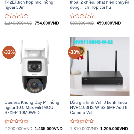
T42EP,tích hợp mic, hồng
thoại 2 chiều, phát hiện chuyển
ngoại 30m
động,Tích Hợp còi hú
Được
Được
Giá
Giá
Giá
Giá
1.140.000
VND
754.000
VND
690.000
VND
459.000
VND
gốc:
hiện
gốc:
hiện
đánh
đánh
1.140.000VND.
tại:
690.000VND.
tại:
giá
giá
754.000VND.
459.0
0
0
trên
trên
5
5
-33%
-33%
Camera Không Dây PT hồng
Đầu ghi hình Wifi 8 kênh Imou
ngoại 10.0 Mpx wifi IMOU-
NVR1108HS-W-S2 6MP Add 8
S7XEP-10M0WED
Camera Wifi
Được
Được
Giá
Giá
Giá
Gi
2.200.000
VND
1.465.000
VND
1.810.000
VND
1.205.000
VND
gốc:
hiện
gốc:
hiệ
đánh
đánh