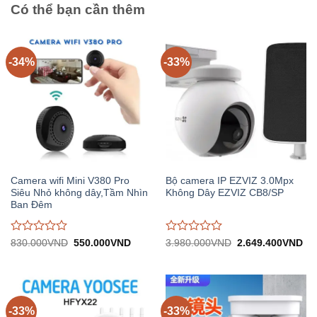
Có thể bạn cần thêm
-34%
-33%
Camera wifi Mini V380 Pro
Bộ camera IP EZVIZ 3.0Mpx
Siêu Nhỏ không dây,Tầm Nhìn
Không Dây EZVIZ CB8/SP
Ban Đêm
Được
Được
Giá
Giá
Giá
Gi
830.000
VND
550.000
VND
3.980.000
VND
2.649.400
VND
gốc:
hiện
gốc:
hiệ
đánh
đánh
830.000VND.
tại:
3.980.000VND.
tại:
giá
giá
550.000VND.
2.
0
0
trên
trên
5
5
-33%
-33%