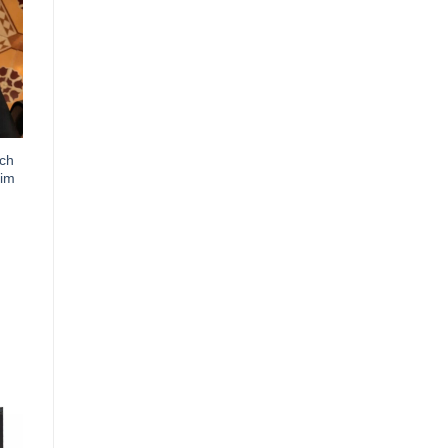
ch
im
0VND.