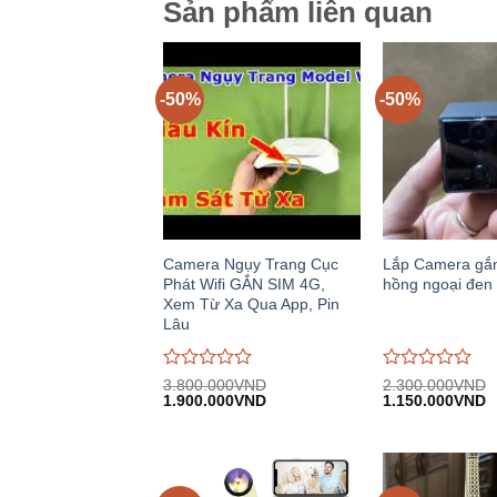
Sản phẩm liên quan
-50%
-50%
Camera Ngụy Trang Cục
Lắp Camera gắ
Phát Wifi GẮN SIM 4G,
hồng ngoại đen
Xem Từ Xa Qua App, Pin
Lâu
Được
Được
3.800.000
VND
2.300.000
VND
Giá
Giá
Giá
G
đánh
1.900.000
VND
đánh
1.150.000
VND
gốc:
hiện
gốc:
h
giá
giá
3.800.000VND.
tại:
2.300.000VND.
tạ
0
0
1.900.000VND.
1
trên
trên
5
5