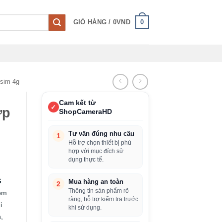
0
GIỎ HÀNG /
0
VND
 sim 4g
Cam kết từ
✓
ợp
ShopCameraHD
Tư vấn đúng nhu cầu
1
Hỗ trợ chọn thiết bị phù
hợp với mục đích sử
dụng thực tế.
G
Mua hàng an toàn
2
Thông tin sản phẩm rõ
xem
ràng, hỗ trợ kiểm tra trước
i
khi sử dụng.
,