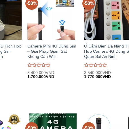
-50%
-50%
3D Tích Hợp
Camera Mini 4G Dùng Sim
Ổ Cắm Điện Đa Năng Tí
g Sim
– Giải Pháp Giám Sát
Hợp Camera 4G Dùng S
nh
Không Cần Wifi
Quan Sát An Ninh
Được
Được
3.400.000
VND
3.540.000
VND
iá
Giá
Giá
Giá
Giá
đánh
1.700.000
VND
đánh
1.770.000
VND
iện
gốc:
hiện
gốc:
hiện
giá
giá
i:
3.400.000VND.
tại:
3.540.000VND.
tại:
0
0
.350.000VND.
1.700.000VND.
1.770.00
trên
trên
5
5
-50%
-50%