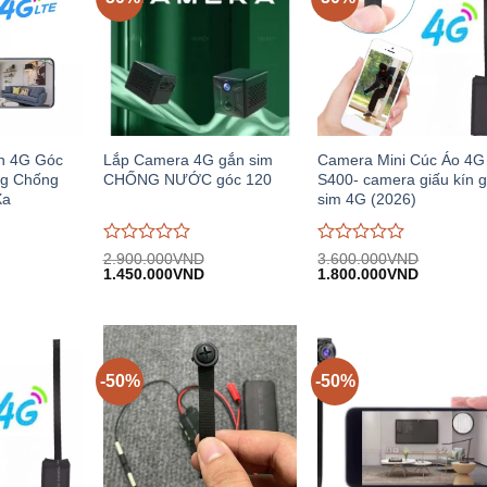
n 4G Góc
Lắp Camera 4G gắn sim
Camera Mini Cúc Áo 4G
ng Chống
CHỐNG NƯỚC góc 120
S400- camera giấu kín 
Xa
sim 4G (2026)
Được
Được
2.900.000
VND
3.600.000
VND
iá
Giá
Giá
Giá
Giá
đánh
1.450.000
VND
đánh
1.800.000
VND
iện
gốc:
hiện
gốc:
hiện
giá
giá
i:
2.900.000VND.
tại:
3.600.000VND.
tại:
0
0
.250.000VND.
1.450.000VND.
1.800.00
trên
trên
5
5
-50%
-50%