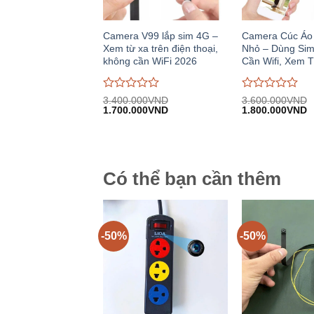
Camera V99 lắp sim 4G –
Camera Cúc Áo
Xem từ xa trên điện thoại,
Nhỏ – Dùng Sim
không cần WiFi 2026
Cần Wifi, Xem 
Được
Được
3.400.000
VND
3.600.000
VND
Giá
Giá
Giá
G
đánh
1.700.000
VND
đánh
1.800.000
VND
gốc:
hiện
gốc:
h
giá
giá
3.400.000VND.
tại:
3.600.000VND.
tạ
0
0
1.700.000VND.
1
trên
trên
5
5
Có thể bạn cần thêm
-50%
-50%