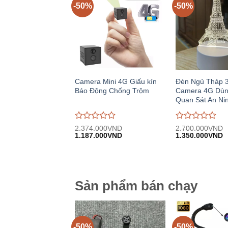
-50%
-50%
Camera Mini 4G Giấu kín
Đèn Ngủ Tháp 
Báo Động Chống Trộm
Camera 4G Dùn
Quan Sát An Ni
Được
Được
2.374.000
VND
2.700.000
VND
Giá
Giá
Giá
G
đánh
1.187.000
VND
đánh
1.350.000
VND
gốc:
hiện
gốc:
h
giá
giá
2.374.000VND.
tại:
2.700.000VND.
tạ
0
0
1.187.000VND.
1
trên
trên
5
5
Sản phẩm bán chạy
-50%
-50%