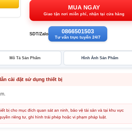
3.440.000VND.
tạ
MUA NGAY
1
Giao tận nơi miễn phí, nhận tại cửa hàng
0866501503
SDT/Zalo
Tư vấn trực tuyến 24/7
Mô Tả Sản Phẩm
Hình Ảnh Sản Phẩm
n cài đặt sử dụng thiết bị
ẩm.
iết bị cho mục đích quan sát an ninh, bảo vệ tài sản và tại khu vực
ền riêng tư, ghi hình trái phép hoặc vi phạm pháp luật.