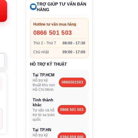
TRỢ GIÚP TƯ VẤN BÁN
i:
☎
HÀNG
.720.000VND.
Hotline tư vấn mua hàng
0866 501 503
Thứ 2 - Thứ 7
08:00 - 17:30
Chủ nhật
09:00 - 17:00
HỖ TRỢ KỸ THUẬT
Tại TP.HCM
Hỗ trợ kỹ
0866501503
thuật khu vực
Hồ Chí Minh
Tỉnh thành
khác
0866 501 503
Tư vấn và hỗ
trợ từ xa toàn
quốc
Tại TP.HN
Hỗ trợ kỹ
0394 859 000