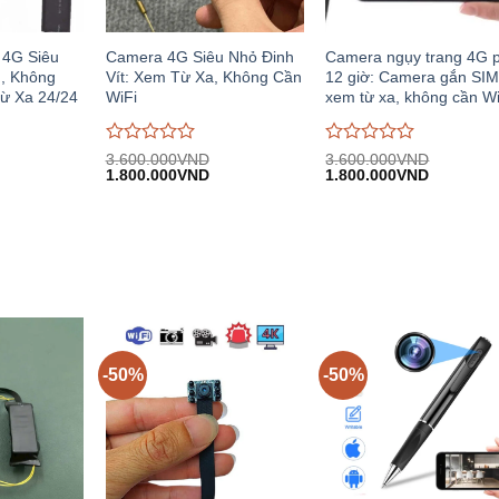
 4G Siêu
Camera 4G Siêu Nhỏ Đinh
Camera ngụy trang 4G p
, Không
Vít: Xem Từ Xa, Không Cần
12 giờ: Camera gắn SI
Từ Xa 24/24
WiFi
xem từ xa, không cần Wi
Được
Được
3.600.000
VND
3.600.000
VND
iá
Giá
Giá
Giá
Giá
đánh
1.800.000
VND
đánh
1.800.000
VND
iện
gốc:
hiện
gốc:
hiện
giá
giá
i:
3.600.000VND.
tại:
3.600.000VND.
tại:
0
0
.800.000VND.
1.800.000VND.
1.800.00
trên
trên
5
5
-50%
-50%