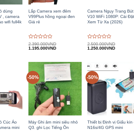
ỏ dùng
Lắp Camera xem đêm
Camera Ngụy Trang Bút
V , camera
V99Plus hồng ngoại đen
V10 WiFi 1080P: Cài Đặ
 wifi full4k
Giá rẻ
Xem Từ Xa (2026)
Được
Được
2.390.000
VND
2.500.000
VND
iá
Giá
Giá
Giá
Giá
đánh
1.195.000
VND
đánh
1.250.000
VND
iện
gốc:
hiện
gốc:
hiện
giá
giá
i:
2.390.000VND.
tại:
2.500.000VND.
tại:
0
0
.200.000VND.
1.195.000VND.
1.250.00
trên
trên
5
5
-50%
-50%
ỏ Cúc Áo
Máy Ghi âm mini siêu nhỏ
Thiết bị Định vị Giấu kín
mera mini
Q3. ghi Lọc Tiếng Ồn
N16s/4G GPS mini