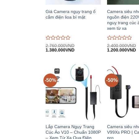
Giá Camera ngụy trang ổ
Camera siêu nh
cắm điện lioa bí mật
nguồn điện 220
nguỵ trang cúc áo
xem từ xa
Được
Được
2.760.000
VND
2.400.000
VND
Giá
Giá
Giá
G
đánh
1.380.000
VND
đánh
1.200.000
VND
gốc:
hiện
gốc:
h
giá
giá
2.760.000VND.
tại:
2.400.000VND.
tạ
0
0
1.380.000VND.
1
trên
trên
5
5
-50%
-50%
Lắp Camera Ngụy Trang
Camera siêu nh
Cúc Áo V10 – Chuẩn 1080P
V99Xs PRO | Ca
– Xem Từ Xa Qua Điện
pro