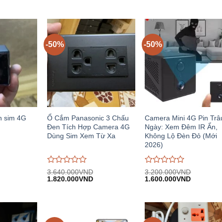
-50%
-50%
n sim 4G
Ổ Cắm Panasonic 3 Chấu
Camera Mini 4G Pin Trâ
Đen Tích Hợp Camera 4G
Ngày: Xem Đêm IR Ẩn,
Dùng Sim Xem Từ Xa
Không Lộ Đèn Đỏ (Mới
2026)
Được
Được
3.640.000
VND
3.200.000
VND
iá
Giá
Giá
Giá
Giá
đánh
1.820.000
VND
đánh
1.600.000
VND
iện
gốc:
hiện
gốc:
hiện
giá
giá
i:
3.640.000VND.
tại:
3.200.000VND.
tại:
0
0
.150.000VND.
1.820.000VND.
1.600.00
trên
trên
5
5