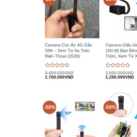
Camera Cúc Áo 4G Gắn
Camera Giấu kí
SIM – Xem Từ Xa Trên
150 độ Báo Độ
Điện Thoại (2026)
Trộm, Xem Từ 
Được
Được
3.400.000
VND
2.500.000
VND
Giá
Giá
Giá
G
đánh
1.700.000
VND
đánh
1.250.000
VND
gốc:
hiện
gốc:
h
giá
giá
3.400.000VND.
tại:
2.500.000VND.
tạ
0
0
1.700.000VND.
1
trên
trên
5
5
-50%
-50%