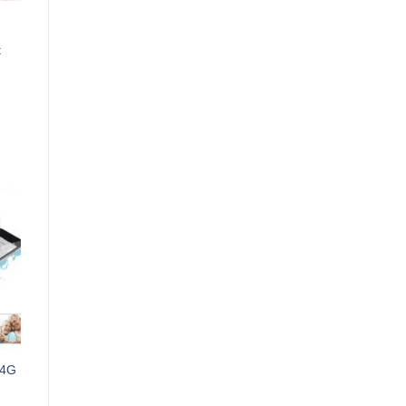
t
0VND.
 4G