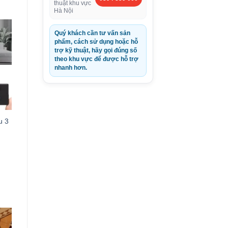
thuật khu vực
Hà Nội
Quý khách cần tư vấn sản
phẩm, cách sử dụng hoặc hỗ
trợ kỹ thuật, hãy gọi đúng số
theo khu vực để được hỗ trợ
nhanh hơn.
u 3
0VND.