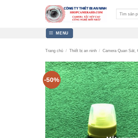
Bỏ
qua
Tìm
kiếm:
nội
dung
MENU
Trang chủ
/
Thiết bị an ninh
/
Camera Quan Sát, 
-50%