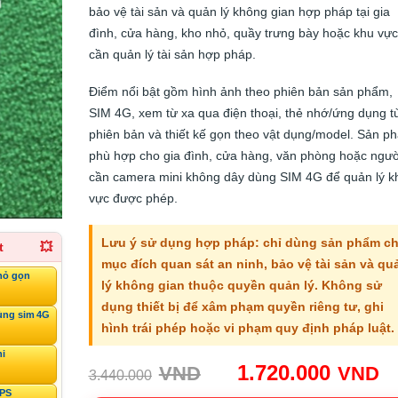
bảo vệ tài sản và quản lý không gian hợp pháp tại gia
đình, cửa hàng, kho nhỏ, quầy trưng bày hoặc khu vực
cần quản lý tài sản hợp pháp.
Điểm nổi bật gồm hình ảnh theo phiên bản sản phẩm,
SIM 4G, xem từ xa qua điện thoại, thẻ nhớ/ứng dụng t
phiên bản và thiết kế gọn theo vật dụng/model. Sản p
phù hợp cho gia đình, cửa hàng, văn phòng hoặc ngườ
cần camera mini không dây dùng SIM 4G để quản lý k
vực được phép.
Lưu ý sử dụng hợp pháp: chỉ dùng sản phẩm c
t
💥
mục đích quan sát an ninh, bảo vệ tài sản và qu
hỏ gọn
lý không gian thuộc quyền quản lý. Không sử
dụng thiết bị để xâm phạm quyền riêng tư, ghi
ùng sim 4G
hình trái phép hoặc vi phạm quy định pháp luật.
ni
Giá
G
1.720.000
VND
VND
3.440.000
gốc:
h
GPS