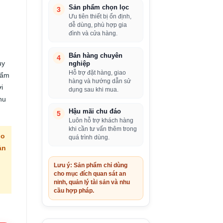
Sản phẩm chọn lọc
3
Ưu tiên thiết bị ổn định,
dễ dùng, phù hợp gia
đình và cửa hàng.
Bán hàng chuyên
4
ùy
nghiệp
Hỗ trợ đặt hàng, giao
hẩm
hàng và hướng dẫn sử
i
dụng sau khi mua.
hu
Hậu mãi chu đáo
5
Luôn hỗ trợ khách hàng
khi cần tư vấn thêm trong
ho
quá trình dùng.
ản
Lưu ý: Sản phẩm chỉ dùng
cho mục đích quan sát an
ninh, quản lý tài sản và nhu
cầu hợp pháp.
iá
iện