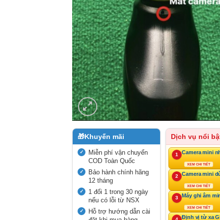
🎁
Khuyến mãi
Dịch vụ nổi bậ
Miễn phí vận chuyển
Camera mini n
1
COD Toàn Quốc
XEM CHI TIẾT
Bảo hành chính hãng
Camera mini d
2
12 tháng
XEM CHI TIẾT
1 đổi 1 trong 30 ngày
Máy ghi âm mi
3
nếu có lỗi từ NSX
XEM CHI TIẾT
Hỗ trợ hướng dẫn cài
Định vị từ xa 
đặt khi mua hàng
4