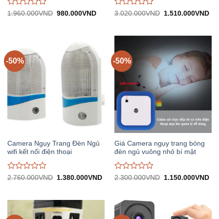
Được
Được
Giá
Giá
Giá
Gi
1.960.000
VND
980.000
VND
3.020.000
VND
1.510.000
VND
gốc:
hiện
gốc:
hiệ
đánh
đánh
1.960.000VND.
tại:
3.020.000VND.
tại:
giá
giá
980.000VND.
1.
0
0
trên
trên
5
5
-50%
-50%
Camera Ngụy Trang Đèn Ngủ
Giá Camera ngụy trang bóng
wifi kết nối điện thoại
đèn ngủ vuông nhỏ bí mật
Được
Được
Giá
Giá
Giá
Gi
2.760.000
VND
1.380.000
VND
2.300.000
VND
1.150.000
VND
gốc:
hiện
gốc:
hiệ
đánh
đánh
2.760.000VND.
tại:
2.300.000VND.
tại:
giá
giá
1.380.000VND.
1.
0
0
trên
trên
5
5