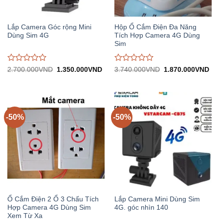
Lắp Camera Góc rộng Mini
Hộp Ổ Cắm Điện Đa Năng
Dùng Sim 4G
Tích Hợp Camera 4G Dùng
Sim
Được
Được
Giá
Giá
Giá
Gi
2.700.000
VND
1.350.000
VND
3.740.000
VND
1.870.000
VND
gốc:
hiện
gốc:
hiệ
đánh
đánh
2.700.000VND.
tại:
3.740.000VND.
tại:
giá
giá
1.350.000VND.
1.
0
0
trên
trên
5
5
-50%
-50%
Ổ Cắm Điện 2 Ổ 3 Chấu Tích
Lắp Camera Mini Dùng Sim
Hợp Camera 4G Dùng Sim
4G. góc nhìn 140
Xem Từ Xa