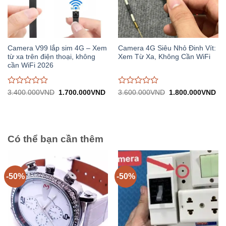
Camera V99 lắp sim 4G – Xem
Camera 4G Siêu Nhỏ Đinh Vít:
từ xa trên điện thoại, không
Xem Từ Xa, Không Cần WiFi
cần WiFi 2026
Được
Được
Giá
Giá
Giá
Gi
3.400.000
VND
1.700.000
VND
3.600.000
VND
1.800.000
VND
gốc:
hiện
gốc:
hiệ
đánh
đánh
3.400.000VND.
tại:
3.600.000VND.
tại:
giá
giá
1.700.000VND.
1.
0
0
trên
trên
5
5
Có thể bạn cần thêm
-50%
-50%