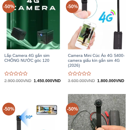
5
5
-50%
-50%
Lắp Camera 4G gắn sim
Camera Mini Cúc Áo 4G S400-
CHỐNG NƯỚC góc 120
camera giấu kín gắn sim 4G
(2026)
Được
Được
Giá
Giá
Giá
Gi
2.900.000
VND
1.450.000
VND
3.600.000
VND
1.800.000
VND
gốc:
hiện
gốc:
hiệ
đánh
đánh
2.900.000VND.
tại:
3.600.000VND.
tại:
giá
giá
1.450.000VND.
1.
0
0
trên
trên
5
5
-50%
-50%