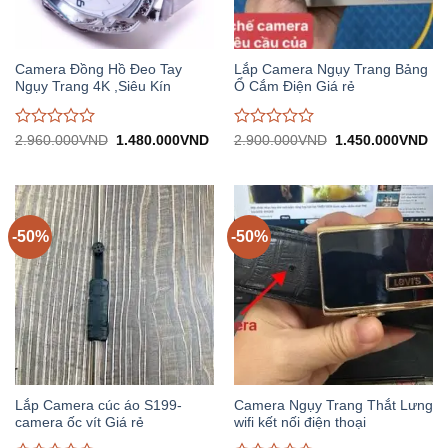
Camera Đồng Hồ Đeo Tay
Lắp Camera Ngụy Trang Bảng
Ngụy Trang 4K ,Siêu Kín
Ổ Cắm Điện Giá rẻ
Được
Được
Giá
Giá
Giá
Gi
2.960.000
VND
1.480.000
VND
2.900.000
VND
1.450.000
VND
gốc:
hiện
gốc:
hiệ
đánh
đánh
2.960.000VND.
tại:
2.900.000VND.
tại:
giá
giá
1.480.000VND.
1.
0
0
trên
trên
5
5
-50%
-50%
Lắp Camera cúc áo S199-
Camera Ngụy Trang Thắt Lưng
camera ốc vít Giá rẻ
wifi kết nối điện thoại