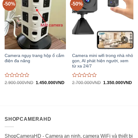
-50%
-50%
Camera ngụy trang hộp ổ cắm
Camera mini wifi trong nhà nhỏ
điện đa năng
gọn, AI phát hiện người, xem
từ xa 24/7
Được
Được
Giá
Giá
Giá
Gi
2.900.000
VND
1.450.000
VND
2.700.000
VND
1.350.000
VND
gốc:
hiện
gốc:
hiệ
đánh
đánh
2.900.000VND.
tại:
2.700.000VND.
tại:
giá
giá
1.450.000VND.
1.
0
0
trên
trên
5
5
SHOPCAMERAHD
ShopCameraHD - Camera an ninh, camera WiFi và thiết bị