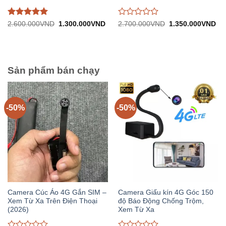
Được đánh
Được
Giá
Giá
Giá
Gi
2.600.000
VND
1.300.000
VND
2.700.000
VND
1.350.000
VND
gốc:
hiện
gốc:
hiệ
giá
5
trên
đánh
2.600.000VND.
tại:
2.700.000VND.
tại:
5
giá
1.300.000VND.
1.
0
trên
5
Sản phẩm bán chạy
-50%
-50%
Camera Cúc Áo 4G Gắn SIM –
Camera Giấu kín 4G Góc 150
Xem Từ Xa Trên Điện Thoại
độ Báo Động Chống Trộm,
(2026)
Xem Từ Xa