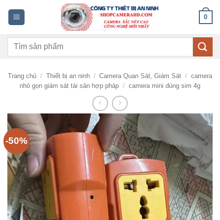
Bỏ
0
qua
nội
Tìm
dung
kiếm:
Trang chủ
/
Thiết bị an ninh
/
Camera Quan Sát, Giám Sát
/
camera
nhỏ gọn giám sát tài sản hợp pháp
/
camera mini dùng sim 4g
-50%