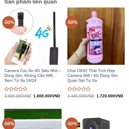
Sản phẩm liên quan
-50%
-50%
Camera Cúc Áo 4G Siêu Nhỏ –
Chai OKAY Thái Tích Hợp
Dùng Sim, Không Cần Wifi,
Camera Wifi / 4G Dùng Sim
Xem Từ Xa 24/24
Quan Sát Từ Xa
Được
Được
Giá
Giá
Giá
Gi
3.600.000
VND
1.800.000
VND
3.440.000
VND
1.720.000
VND
gốc:
hiện
gốc:
hiệ
đánh
đánh
3.600.000VND.
tại:
3.440.000VND.
tại:
giá
giá
1.800.000VND.
1.
0
0
trên
trên
5
5
-50%
-50%