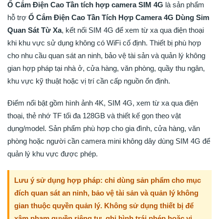
Ổ Cắm Điện Cao Tần tích hợp camera SIM 4G
là sản phẩm
hỗ trợ
Ổ Cắm Điện Cao Tần Tích Hợp Camera 4G Dùng Sim
Quan Sát Từ Xa
, kết nối SIM 4G để xem từ xa qua điện thoại
khi khu vực sử dụng không có WiFi cố định. Thiết bị phù hợp
cho nhu cầu quan sát an ninh, bảo vệ tài sản và quản lý không
gian hợp pháp tại nhà ở, cửa hàng, văn phòng, quầy thu ngân,
khu vực kỹ thuật hoặc vị trí cần cấp nguồn ổn định.
Điểm nổi bật gồm hình ảnh 4K, SIM 4G, xem từ xa qua điện
thoại, thẻ nhớ TF tối đa 128GB và thiết kế gọn theo vật
dụng/model. Sản phẩm phù hợp cho gia đình, cửa hàng, văn
phòng hoặc người cần camera mini không dây dùng SIM 4G để
quản lý khu vực được phép.
Lưu ý sử dụng hợp pháp: chỉ dùng sản phẩm cho mục
đích quan sát an ninh, bảo vệ tài sản và quản lý không
gian thuộc quyền quản lý. Không sử dụng thiết bị để
xâm phạm quyền riêng tư, ghi hình trái phép hoặc vi