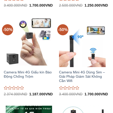
Được
Được
Giá
Giá
Giá
Gi
3.400.000
VND
1.700.000
VND
2.500.000
VND
1.250.000
VND
gốc:
hiện
gốc:
hiệ
đánh
đánh
3.400.000VND.
tại:
2.500.000VND.
tại:
giá
giá
1.700.000VND.
1.
0
0
trên
trên
5
5
-50%
-50%
Camera Mini 4G Giấu kín Báo
Camera Mini 4G Dùng Sim –
Động Chống Trộm
Giải Pháp Giám Sát Không
Cần Wifi
Được
Được
Giá
Giá
Giá
Gi
2.374.000
VND
1.187.000
VND
3.400.000
VND
1.700.000
VND
gốc:
hiện
gốc:
hiệ
đánh
đánh
2.374.000VND.
tại:
3.400.000VND.
tại:
giá
giá
1.187.000VND.
1.
0
0
trên
trên