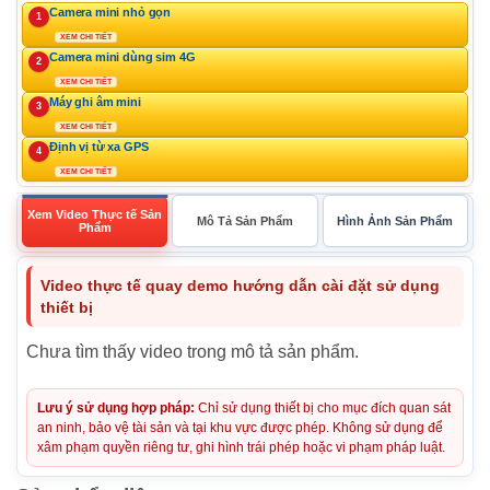
Camera mini nhỏ gọn
1
XEM CHI TIẾT
Camera mini dùng sim 4G
2
XEM CHI TIẾT
Máy ghi âm mini
3
XEM CHI TIẾT
Định vị từ xa GPS
4
XEM CHI TIẾT
Xem Video Thực tế Sản
Mô Tả Sản Phẩm
Hình Ảnh Sản Phẩm
Phẩm
Video thực tế quay demo hướng dẫn cài đặt sử dụng
thiết bị
Chưa tìm thấy video trong mô tả sản phẩm.
Lưu ý sử dụng hợp pháp:
Chỉ sử dụng thiết bị cho mục đích quan sát
an ninh, bảo vệ tài sản và tại khu vực được phép. Không sử dụng để
xâm phạm quyền riêng tư, ghi hình trái phép hoặc vi phạm pháp luật.