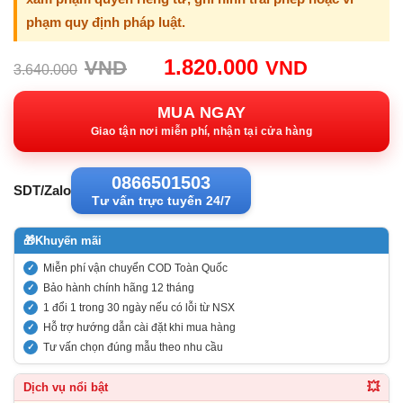
phạm quy định pháp luật.
Giá
Giá
1.820.000
VND
VND
3.640.000
gốc:
hiện
3.640.000VND.
tại:
MUA NGAY
1.820.00
Giao tận nơi miễn phí, nhận tại cửa hàng
0866501503
SDT/Zalo
Tư vấn trực tuyến 24/7
🎁
Khuyến mãi
Miễn phí vận chuyển COD Toàn Quốc
Bảo hành chính hãng 12 tháng
1 đổi 1 trong 30 ngày nếu có lỗi từ NSX
Hỗ trợ hướng dẫn cài đặt khi mua hàng
Tư vấn chọn đúng mẫu theo nhu cầu
💥
Dịch vụ nổi bật