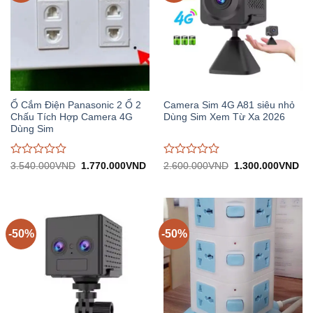
Ổ Cắm Điện Panasonic 2 Ổ 2
Camera Sim 4G A81 siêu nhỏ
Chấu Tích Hợp Camera 4G
Dùng Sim Xem Từ Xa 2026
Dùng Sim
Được
Được
Giá
Giá
Giá
Gi
3.540.000
VND
1.770.000
VND
2.600.000
VND
1.300.000
VND
gốc:
hiện
gốc:
hiệ
đánh
đánh
3.540.000VND.
tại:
2.600.000VND.
tại:
giá
giá
1.770.000VND.
1.
0
0
trên
trên
5
5
-50%
-50%