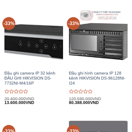
giá
giá
2.078.000VND.
15.130.000VND.
tại:
0
0
10.086.000VND.
trên
trên
5
5
-33%
-33%
Đầu ghi camera IP 32 kênh
Đầu ghi hình camera IP 128
ĐẦU GHI HIKVISION DS-
kênh HIKVISION DS-96128NI-
7732NI-M4/16P
I24
Được
Được
20.400.000
VND
120.590.000
VND
Giá
Giá
Giá
Giá
13.600.000
VND
80.388.000
VND
đánh
đánh
gốc:
hiện
gốc:
hiện
giá
giá
20.400.000VND.
tại:
120.590.000VND.
tại:
0
0
13.600.000VND.
80.388.000VND.
trên
trên
5
5
-33%
-33%