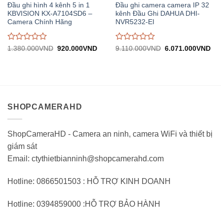
Đầu ghi hình 4 kênh 5 in 1
Đầu ghi camera camera IP 32
KBVISION KX-A7104SD6 –
kênh Đầu Ghi DAHUA DHI-
Camera Chính Hãng
NVR5232-EI
Được
Được
Giá
Giá
Giá
Giá
1.380.000
VND
920.000
VND
9.110.000
VND
6.071.000
VND
gốc:
hiện
gốc:
hiệ
đánh
đánh
1.380.000VND.
tại:
9.110.000VND.
tại:
giá
giá
920.000VND.
6.
0
0
trên
trên
5
5
SHOPCAMERAHD
ShopCameraHD - Camera an ninh, camera WiFi và thiết bị
giám sát
Email: ctythietbianninh@shopcamerahd.com
Hotline: 0866501503 : HỖ TRỢ KINH DOANH
Hotline: 0394859000 :HỖ TRỢ BẢO HÀNH