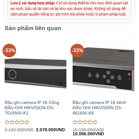
Lưu ý sử dụng hợp pháp:
Chỉ sử dụng thiết bị cho mục đích quan sát
an ninh, bảo vệ tài sản và tại khu vực được phép. Không sử dụng để
xâm phạm quyền riêng tư, ghi hình trái phép hoặc vi phạm pháp luật.
Sản phẩm liên quan
-33%
-33%
Đầu ghi camera IP 16 Cổng
Đầu ghi camera IP 16 kênh
ĐẦU GHI HIKVISION DS-
ĐẦU GHI HIKVISION DS-
7616NXI-K1
8616NI-K8
Được
Được
Giá
Giá
3.120.000
VND
2.078.000
VND
15.130.000
VND
gốc:
hiện
Giá
Giá
10.086.000
VND
đánh
đánh
3.120.000VND.
tại:
gốc:
hiện