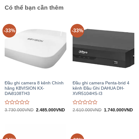
Có thể bạn cần thêm
-33%
-33%
Đầu ghi camera 8 kênh Chính
Đầu ghi camera Penta-brid 4
hãng KBVISION KX-
kênh Đầu Ghi DAHUA DH-
DAi8108TH3
XVR5104HS-I3
Được
Được
Giá
Giá
Giá
Gi
3.730.000
VND
2.485.000
VND
2.610.000
VND
1.740.000
VND
gốc:
hiện
gốc:
hiệ
đánh
đánh
3.730.000VND.
tại:
2.610.000VND.
tại:
giá
giá
2.485.000VND.
1.
0
0
trên
trên
5
5