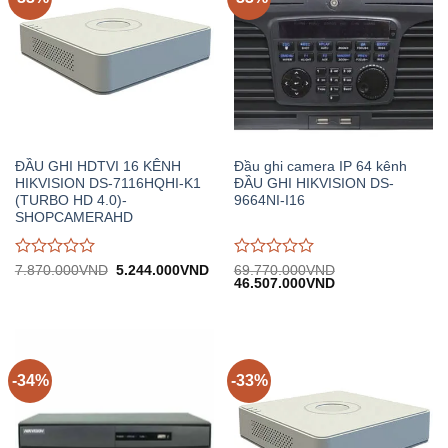
ĐẦU GHI HDTVI 16 KÊNH
Đầu ghi camera IP 64 kênh
HIKVISION DS-7116HQHI-K1
ĐẦU GHI HIKVISION DS-
(TURBO HD 4.0)-
9664NI-I16
SHOPCAMERAHD
Được
Được
Giá
Giá
7.870.000
VND
5.244.000
VND
69.770.000
VND
gốc:
hiện
Giá
Giá
46.507.000
VND
đánh
đánh
7.870.000VND.
tại:
gốc:
hiện
giá
giá
5.244.000VND.
69.770.000VND.
tại:
0
0
46.507.000VND.
trên
trên
5
5
-34%
-33%