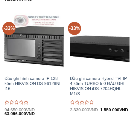
gốc:
hiện
2.340.000VND.
tại:
giá
giá
10.780.000VND.
tại:
1.
0
0
7.182.000VND.
trên
trên
5
5
-33%
-33%
Đầu ghi hình camera IP 128
Đầu ghi camera Hybrid TVI-IP
kênh HIKVISION DS-96128NI-
4 kênh TURBO 5.0 ĐẦU GHI
I16
HIKVISION iDS-7204HQHI-
M1/S
Được
Được
Giá
Gi
94.650.000
VND
2.330.000
VND
1.550.000
VND
Giá
Giá
gốc:
hiệ
63.096.000
VND
đánh
đánh
gốc:
hiện
2.330.000VND.
tại:
giá
giá
94.650.000VND.
tại:
1.
0
0
63.096.000VND.
trên
trên
5
5