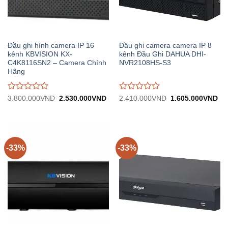
Đầu ghi hình camera IP 16
Đầu ghi camera camera IP 8
kênh KBVISION KX-
kênh Đầu Ghi DAHUA DHI-
C4K8116SN2 – Camera Chính
NVR2108HS-S3
Hãng
Được
Được
Giá
Giá
Giá
Gi
3.800.000
VND
2.530.000
VND
2.410.000
VND
1.605.000
VND
gốc:
hiện
gốc:
hiệ
đánh
đánh
3.800.000VND.
tại:
2.410.000VND.
tại:
giá
giá
2.530.000VND.
1.
0
0
trên
trên
5
5
-33%
-33%