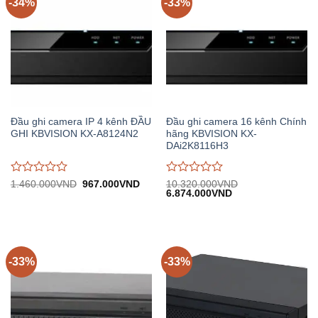
-34%
-33%
Đầu ghi camera IP 4 kênh ĐẦU
Đầu ghi camera 16 kênh Chính
GHI KBVISION KX-A8124N2
hãng KBVISION KX-
DAi2K8116H3
Được
Được
Giá
Giá
1.460.000
VND
967.000
VND
10.320.000
VND
gốc:
hiện
Giá
Giá
6.874.000
VND
đánh
đánh
1.460.000VND.
tại:
gốc:
hiện
giá
giá
967.000VND.
10.320.000VND.
tại:
0
0
6.874.000VND.
trên
trên
5
5
-33%
-33%