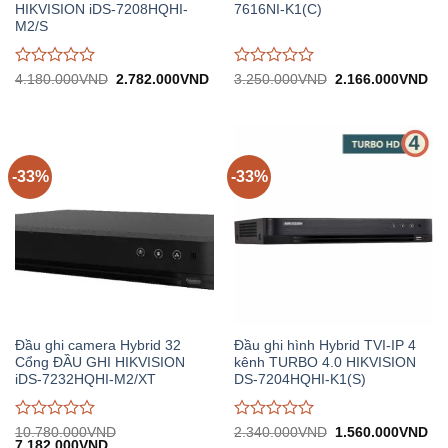
HIKVISION iDS-7208HQHI-
7616NI-K1(C)
M2/S
Được
Được
Giá
Giá
Giá
Gi
4.180.000
VND
2.782.000
VND
3.250.000
VND
2.166.000
VND
gốc:
hiện
gốc:
hiệ
đánh
đánh
4.180.000VND.
tại:
3.250.000VND.
tại:
giá
giá
2.782.000VND.
2.
0
0
trên
trên
5
5
-33%
-33%
Đầu ghi camera Hybrid 32
Đầu ghi hình Hybrid TVI-IP 4
Cổng ĐẦU GHI HIKVISION
kênh TURBO 4.0 HIKVISION
iDS-7232HQHI-M2/XT
DS-7204HQHI-K1(S)
Được
Được
Giá
Gi
10.780.000
VND
2.340.000
VND
1.560.000
VND
Giá
Giá
gốc:
hiệ
7.182.000
VND
đánh
đánh