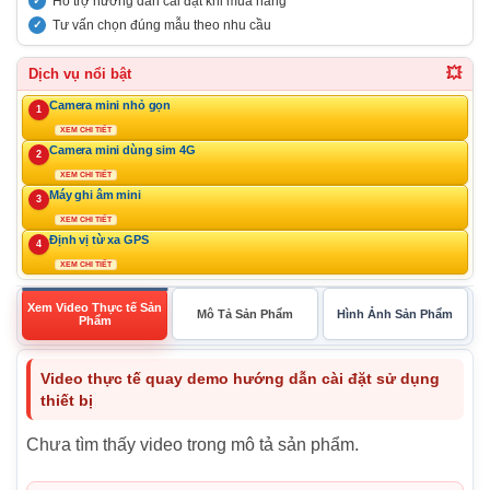
Hỗ trợ hướng dẫn cài đặt khi mua hàng
Tư vấn chọn đúng mẫu theo nhu cầu
💥
Dịch vụ nổi bật
Camera mini nhỏ gọn
1
XEM CHI TIẾT
Camera mini dùng sim 4G
2
XEM CHI TIẾT
Máy ghi âm mini
3
XEM CHI TIẾT
Định vị từ xa GPS
4
XEM CHI TIẾT
Xem Video Thực tế Sản
Mô Tả Sản Phẩm
Hình Ảnh Sản Phẩm
Phẩm
Video thực tế quay demo hướng dẫn cài đặt sử dụng
thiết bị
Chưa tìm thấy video trong mô tả sản phẩm.