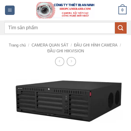
Bỏ
0
qua
nội
Tìm
dung
kiếm:
Trang chủ
/
CAMERA QUAN SÁT
/
ĐẦU GHI HÌNH CAMERA
/
ĐẦU GHI HIKVISION