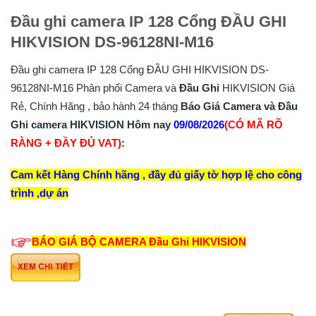
Đầu ghi camera IP 128 Cổng ĐẦU GHI
HIKVISION DS-96128NI-M16
Đầu ghi camera IP 128 Cổng ĐẦU GHI HIKVISION DS-
96128NI-M16 Phân phối Camera và
Đầu Ghi
HIKVISION Giá
Rẻ, Chính Hãng , bảo hành 24 tháng
Báo Giá Camera và Đầu
Ghi camera HIKVISION Hôm nay
09/08/2026
(CÓ MÃ RÕ
RÀNG + ĐẦY ĐỦ VAT)
:
Cam kết Hàng Chính hãng , đầy đủ giấy tờ hợp lệ cho công
trình ,dự án
BÁO GIÁ BỘ CAMERA
Đầu Ghi
HIKVISION