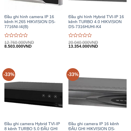
Đầu ghi hình camera IP 16
Đầu ghi hình Hybrid TVI-IP 16
kênh H.265 HIKVISION DS-
kênh TURBO 4.0 HIKVISION
7716NI-I4(B)
DS-7316HUHI-K4
Được
Được
12.760.000
VND
20.040.000
VND
Giá
Giá
Giá
Giá
8.503.000
VND
13.354.000
VND
đánh
đánh
gốc:
hiện
gốc:
hiện
giá
giá
12.760.000VND.
tại:
20.040.000VND.
tại:
0
0
8.503.000VND.
13.354.000VND.
trên
trên
5
5
-33%
-33%
Đầu ghi camera Hybrid TVI-IP
Đầu ghi camera IP 16 kênh
8 kênh TURBO 5.0 ĐẦU GHI
ĐẦU GHI HIKVISION DS-