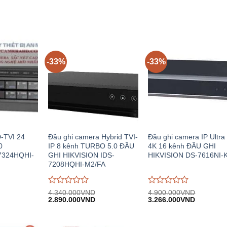
5
5
-33%
-33%
D-TVI 24
Đầu ghi camera Hybrid TVI-
Đầu ghi camera IP Ultr
0
IP 8 kênh TURBO 5.0 ĐẦU
4K 16 kênh ĐẦU GHI
7324HQHI-
GHI HIKVISION IDS-
HIKVISION DS-7616NI-
7208HQHI-M2/FA
Được
Được
4.340.000
VND
4.900.000
VND
Giá
Giá
Giá
Giá
Giá
đánh
2.890.000
VND
đánh
3.266.000
VND
hiện
gốc:
hiện
gốc:
hiện
giá
giá
.
tại:
4.340.000VND.
tại:
4.900.000VND.
tại:
0
0
13.365.000VND.
2.890.000VND.
3.266.00
trên
trên