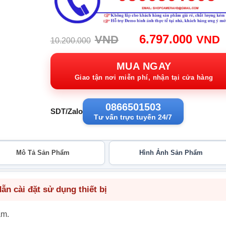
Giá
G
6.797.000
VND
VND
10.200.000
gốc:
h
10.200.000VND
t
MUA NGAY
6
Giao tận nơi miễn phí, nhận tại cửa hàng
0866501503
SDT/Zalo
Tư vấn trực tuyến 24/7
Mô Tả Sản Phẩm
Hình Ảnh Sản Phẩm
n cài đặt sử dụng thiết bị
ẩm.