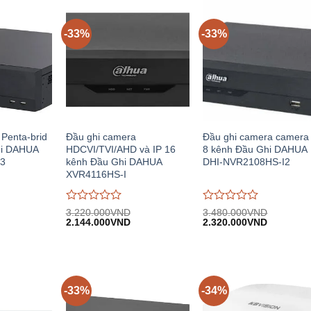
-33%
-33%
Penta-brid
Đầu ghi camera
Đầu ghi camera camera
hi DAHUA
HDCVI/TVI/AHD và IP 16
8 kênh Đầu Ghi DAHUA
3
kênh Đầu Ghi DAHUA
DHI-NVR2108HS-I2
XVR4116HS-I
Được
Được
3.220.000
VND
3.480.000
VND
iá
Giá
Giá
Giá
Giá
đánh
2.144.000
VND
đánh
2.320.000
VND
iện
gốc:
hiện
gốc:
hiện
giá
giá
.
i:
3.220.000VND.
tại:
3.480.000VND.
tại:
0
0
.777.000VND.
2.144.000VND.
2.320.00
trên
trên
5
5
-33%
-34%