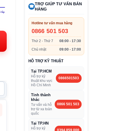
TRỢ GIÚP TƯ VẤN BÁN
☎
HÀNG
iá
Hotline tư vấn mua hàng
iện
0866 501 503
.
ại:
Thứ 2 - Thứ 7
08:00 - 17:30
.797.000VND.
Chủ nhật
09:00 - 17:00
HỖ TRỢ KỸ THUẬT
Tại TP.HCM
Hỗ trợ kỹ
0866501503
thuật khu vực
Hồ Chí Minh
Tỉnh thành
khác
0866 501 503
Tư vấn và hỗ
trợ từ xa toàn
quốc
Tại TP.HN
Hỗ trợ kỹ
0394 859 000