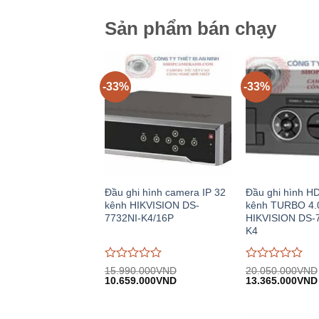
5
5
Sản phẩm bán chạy
-33%
-33%
Đầu ghi hình camera IP 32
Đầu ghi hình H
kênh HIKVISION DS-
kênh TURBO 4.
7732NI-K4/16P
HIKVISION DS-
K4
Được
Được
15.990.000
VND
20.050.000
VND
Giá
Giá
Giá
đánh
10.659.000
VND
đánh
13.365.000
VND
gốc:
hiện
gốc:
giá
giá
15.990.000VND.
tại:
20.050.000VND
0
0
10.659.000VND.
trên
trên