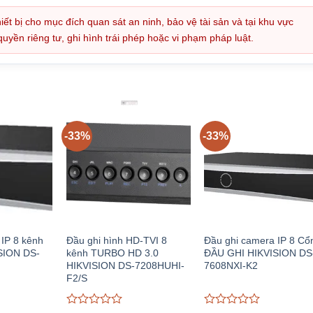
iết bị cho mục đích quan sát an ninh, bảo vệ tài sản và tại khu vực
ền riêng tư, ghi hình trái phép hoặc vi phạm pháp luật.
-33%
-33%
IP 8 kênh
Đầu ghi hình HD-TVI 8
Đầu ghi camera IP 8 Cổ
SION DS-
kênh TURBO HD 3.0
ĐẦU GHI HIKVISION DS
HIKVISION DS-7208HUHI-
7608NXI-K2
F2/S