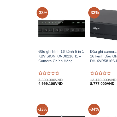
-33%
-33%
Đầu ghi hình 16 kênh 5 in 1
Đầu ghi camera 
KBVISION KX-D8216H1 –
16 kênh Đầu G
Camera Chính Hãng
DH-XVR5816S-I
Được
Được
7.500.000
VND
13.170.000
VND
Giá
Giá
Giá
G
đánh
4.999.100
VND
đánh
8.777.000
VND
gốc:
hiện
gốc:
h
giá
giá
7.500.000VND.
tại:
13.170.000VND
tạ
0
0
4.999.100VND.
8
trên
trên
5
5
-33%
-34%