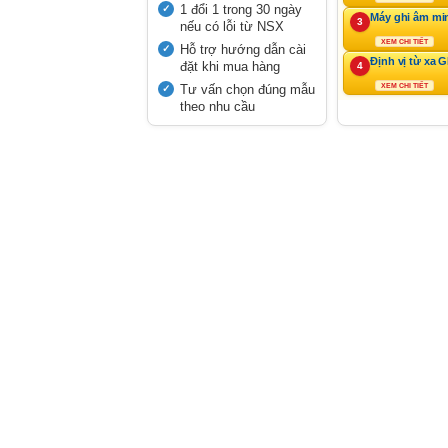
1 đổi 1 trong 30 ngày
Máy ghi âm mi
3
nếu có lỗi từ NSX
XEM CHI TIẾT
Hỗ trợ hướng dẫn cài
Định vị từ xa 
đặt khi mua hàng
4
Tư vấn chọn đúng mẫu
XEM CHI TIẾT
theo nhu cầu