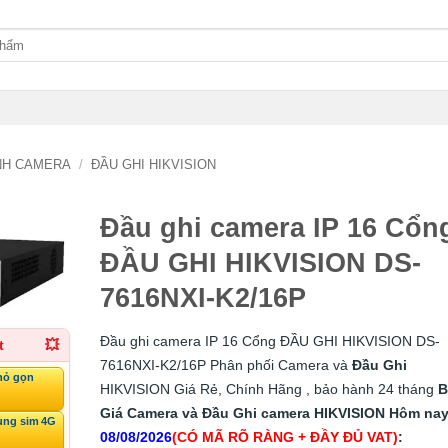
ÌNH CAMERA
/
ĐẦU GHI HIKVISION
Đầu ghi camera IP 16 Cổn
ĐẦU GHI HIKVISION DS-
7616NXI-K2/16P
Đầu ghi camera IP 16 Cổng ĐẦU GHI HIKVISION DS-
t
💥
7616NXI-K2/16P Phân phối Camera và
Đầu Ghi
hỏ gọn
HIKVISION Giá Rẻ, Chính Hãng , bảo hành 24 tháng
B
Giá Camera và Đầu Ghi camera HIKVISION Hôm na
ùng sim 4G
08/08/2026
(CÓ MÃ RÕ RÀNG + ĐẦY ĐỦ VAT)
: