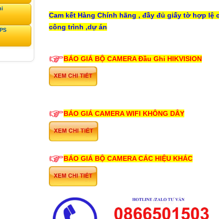
ni
Cam kết Hàng Chính hãng , đầy đủ giấy tờ hợp lệ 
công trình ,dự án
GPS
BÁO GIÁ BỘ CAMERA
Đầu Ghi
HIKVISION
BÁO GIÁ CAMERA WIFI KHÔNG DÂY
BÁO GIÁ BỘ CAMERA CÁC HIỆU KHÁC