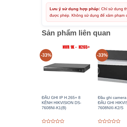
Lưu ý sử dụng hợp pháp:
Chỉ sử dụng th
được phép. Không sử dụng để xâm phạm quy
Sản phẩm liên quan
-33%
-33%
ĐẦU GHI IP H.265+ 8
Đầu ghi camera 
KÊNH HIKVISION DS-
ĐẦU GHI HIKVI
7608NI-K1(B)
7608NXI-K2/S