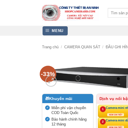
Bỏ
qua
Tìm
kiếm:
nội
dung
MENU
Trang chủ
/
CAMERA QUAN SÁT
/
ĐẦU GHI H
-33%
🎁
Khuyến mãi
Dịch vụ nổi bậ
Miễn phí vận chuyển
Camera mini n
1
COD Toàn Quốc
XEM CHI TIẾT
Bảo hành chính hãng
Camera mini d
2
12 tháng
XEM CHI TIẾT