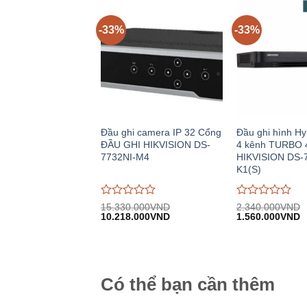
5
5
-33%
-33%
Đầu ghi camera IP 32 Cổng
Đầu ghi hình Hy
ĐẦU GHI HIKVISION DS-
4 kênh TURBO 
7732NI-M4
HIKVISION DS-
K1(S)
Được
Được
15.330.000
VND
2.340.000
VND
Giá
Giá
Giá
G
đánh
10.218.000
VND
đánh
1.560.000
VND
gốc:
hiện
gốc:
h
giá
giá
15.330.000VND.
tại:
2.340.000VND.
tạ
0
0
10.218.000VND.
1
trên
trên
5
5
Có thể bạn cần thêm