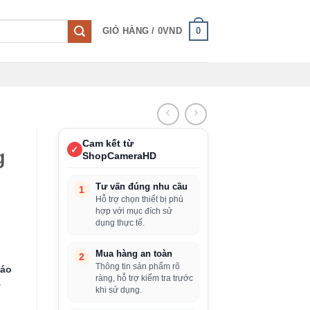
0
GIỎ HÀNG /
0
VND
Cam kết từ
✓
g
ShopCameraHD
Tư vấn đúng nhu cầu
1
Hỗ trợ chọn thiết bị phù
hợp với mục đích sử
dụng thực tế.
Mua hàng an toàn
2
Thông tin sản phẩm rõ
áo
ràng, hỗ trợ kiểm tra trước
y
khi sử dụng.