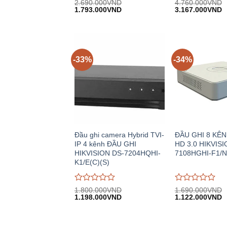
Được
Được
2.690.000
VND
4.760.000
VND
Giá
Giá
Giá
G
đánh
1.793.000
VND
đánh
3.167.000
VND
gốc:
hiện
gốc:
h
giá
giá
2.690.000VND.
tại:
4.760.000VND.
tạ
0
0
1.793.000VND.
3
trên
trên
5
5
-33%
-34%
Đầu ghi camera Hybrid TVI-
ĐẦU GHI 8 KÊ
IP 4 kênh ĐẦU GHI
HD 3.0 HIKVISI
HIKVISION DS-7204HQHI-
7108HGHI-F1/N
K1/E(C)(S)
Được
Được
1.800.000
VND
1.690.000
VND
Giá
Giá
Giá
G
đánh
1.198.000
VND
đánh
1.122.000
VND
gốc:
hiện
gốc:
h
giá
giá
1.800.000VND.
tại:
1.690.000VND.
tạ
0
0
1.198.000VND.
1
trên
trên