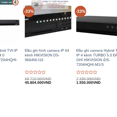
5
5
-33%
-33%
brid TVI-IP
Đầu ghi hình camera IP 64
Đầu ghi camera Hybrid 
4.0
kênh HIKVISION DS-
IP 4 kênh TURBO 5.0 Đ
7204HQHI-
9664NI-I16
GHI HIKVISION iDS-
7204HQHI-M1/S
Được
Được
68.710.000
VND
2.330.000
VND
iá
Giá
Giá
Giá
Giá
đánh
45.804.000
VND
đánh
1.550.000
VND
iện
gốc:
hiện
gốc:
hiện
giá
giá
i:
68.710.000VND.
tại:
2.330.000VND.
tại:
0
0
.560.000VND.
45.804.000VND.
1.550.00
trên
trên
5
5