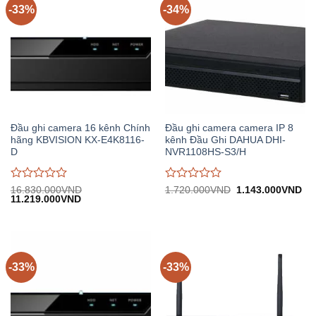
-33%
-34%
Đầu ghi camera 16 kênh Chính
Đầu ghi camera camera IP 8
hãng KBVISION KX-E4K8116-
kênh Đầu Ghi DAHUA DHI-
D
NVR1108HS-S3/H
Được
Được
Giá
Gi
16.830.000
VND
1.720.000
VND
1.143.000
VND
Giá
Giá
gốc:
hiệ
11.219.000
VND
đánh
đánh
gốc:
hiện
1.720.000VND.
tại:
giá
giá
16.830.000VND.
tại:
1.
0
0
11.219.000VND.
trên
trên
5
5
-33%
-33%