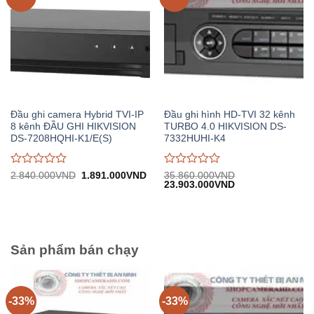
Đầu ghi camera Hybrid TVI-IP
Đầu ghi hình HD-TVI 32 kênh
8 kênh ĐẦU GHI HIKVISION
TURBO 4.0 HIKVISION DS-
DS-7208HQHI-K1/E(S)
7332HUHI-K4
Được
Được
Giá
Giá
2.840.000
VND
1.891.000
VND
35.860.000
VND
gốc:
hiện
Giá
Giá
23.903.000
VND
đánh
đánh
2.840.000VND.
tại:
gốc:
hiện
giá
giá
1.891.000VND.
35.860.000VND.
tại:
0
0
23.903.000VND.
trên
trên
5
5
Sản phẩm bán chạy
-33%
-33%