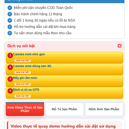
Miễn phí vận chuyển COD Toàn Quốc
Bảo hành chính hãng 12 tháng
1 đổi 1 trong 30 ngày nếu có lỗi từ NSX
Hỗ trợ hướng dẫn cài đặt khi mua hàng
Tư vấn chọn đúng mẫu theo nhu cầu
💥
Dịch vụ nổi bật
Camera mini nhỏ gọn
1
XEM CHI TIẾT
Camera mini dùng sim 4G
2
XEM CHI TIẾT
Máy ghi âm mini
3
XEM CHI TIẾT
Định vị từ xa GPS
4
XEM CHI TIẾT
Xem Video Thực tế Sản
Mô Tả Sản Phẩm
Hình Ảnh Sản Phẩm
Phẩm
Video thực tế quay demo hướng dẫn cài đặt sử dụng