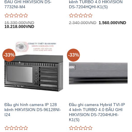
ĐẦU GHI HIKVISION DS-
kênh TURBO 4.0 HIKVISION
7732NI-M4
DS-7204HQHI-K1(S)
Được
Được
Giá
Gi
15.330.000
VND
2.340.000
VND
1.560.000
VND
Giá
Giá
gốc:
hiệ
10.218.000
VND
đánh
đánh
gốc:
hiện
2.340.000VND.
tại:
giá
giá
15.330.000VND.
tại:
1.
0
0
10.218.000VND.
trên
trên
5
5
-33%
-33%
Đầu ghi hình camera IP 128
Đầu ghi camera Hybrid TVI-IP
kênh HIKVISION DS-96128NI-
4 kênh TURBO 4.0 ĐẦU GHI
I24
HIKVISION DS-7204HUHI-
K1(S)