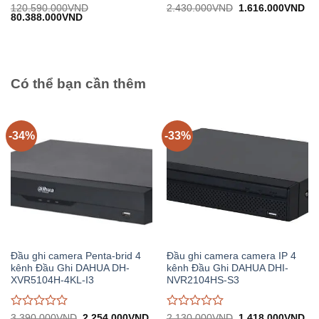
Được
Được
Giá
Gi
120.590.000
VND
2.430.000
VND
1.616.000
VND
Giá
Giá
gốc:
hiệ
80.388.000
VND
đánh
đánh
gốc:
hiện
2.430.000VND.
tại:
giá
giá
120.590.000VND.
tại:
1.
0
0
80.388.000VND.
trên
trên
5
5
Có thể bạn cần thêm
-34%
-33%
Đầu ghi camera Penta-brid 4
Đầu ghi camera camera IP 4
kênh Đầu Ghi DAHUA DH-
kênh Đầu Ghi DAHUA DHI-
XVR5104H-4KL-I3
NVR2104HS-S3
Được
Được
Giá
Giá
Giá
Gi
3.390.000
VND
2.254.000
VND
2.130.000
VND
1.418.000
VND