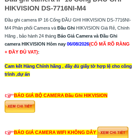
HIKVISION DS-7716NI-M4
Đầu ghi camera IP 16 Cổng ĐẦU GHI HIKVISION DS-7716NI-
M4 Phân phối Camera và
Đầu Ghi
HIKVISION Giá Rẻ, Chính
Hãng , bảo hành 24 tháng
Báo Giá Camera và Đầu Ghi
camera HIKVISION Hôm nay
06/08/2026
(CÓ MÃ RÕ RÀNG
+ ĐẦY ĐỦ VAT)
:
Cam kết Hàng Chính hãng , đầy đủ giấy tờ hợp lệ cho công
trình ,dự án
BÁO GIÁ BỘ CAMERA
Đầu Ghi
HIKVISION
BÁO GIÁ CAMERA WIFI KHÔNG DÂY