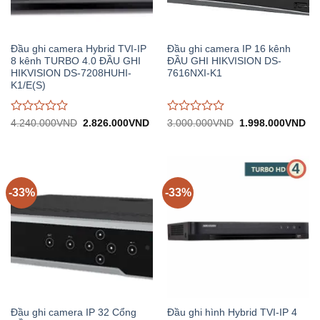
Đầu ghi camera Hybrid TVI-IP
Đầu ghi camera IP 16 kênh
8 kênh TURBO 4.0 ĐẦU GHI
ĐẦU GHI HIKVISION DS-
HIKVISION DS-7208HUHI-
7616NXI-K1
K1/E(S)
Được
Được
Giá
Giá
Giá
Gi
4.240.000
VND
2.826.000
VND
3.000.000
VND
1.998.000
VND
gốc:
hiện
gốc:
hiệ
đánh
đánh
4.240.000VND.
tại:
3.000.000VND.
tại:
giá
giá
2.826.000VND.
1.
0
0
trên
trên
5
5
-33%
-33%
Đầu ghi camera IP 32 Cổng
Đầu ghi hình Hybrid TVI-IP 4