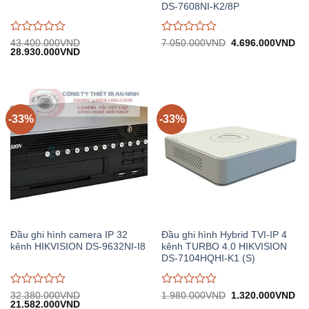
DS-7608NI-K2/8P
Được
Được
Giá
Gi
43.400.000
VND
7.050.000
VND
4.696.000
VND
Giá
Giá
gốc:
hiệ
28.930.000
VND
đánh
đánh
gốc:
hiện
7.050.000VND.
tại:
giá
giá
43.400.000VND.
tại:
4.
0
0
28.930.000VND.
trên
trên
5
5
-33%
-33%
Đầu ghi hình camera IP 32
Đầu ghi hình Hybrid TVI-IP 4
kênh HIKVISION DS-9632NI-I8
kênh TURBO 4.0 HIKVISION
DS-7104HQHI-K1 (S)
Được
Được
Giá
Gi
32.380.000
VND
1.980.000
VND
1.320.000
VND
Giá
Giá
gốc:
hiệ
21.582.000
VND
đánh
đánh