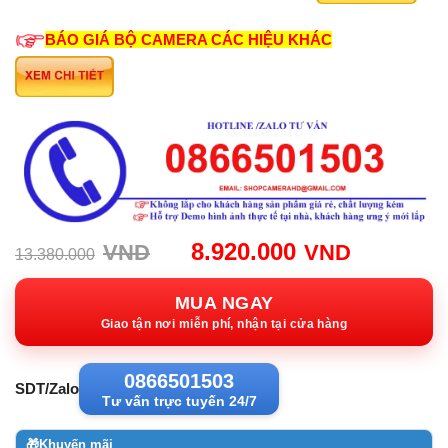
BÁO GIÁ BỘ CAMERA CÁC HIỆU KHÁC
Giá
Giá
8.920.000
VND
VND
13.380.000
gốc:
hiện
13.380.000VND.
tại:
MUA NGAY
8.920.0
Giao tận nơi miễn phí, nhận tại cửa hàng
0866501503
SDT/Zalo
Tư vấn trực tuyến 24/7
🎁
Khuyến mãi