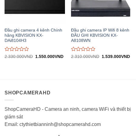
Đầu ghi camera 4 kênh Chính
Đầu ghi camera IP Wifi 8 kênh
hãng KBVISION KX-
ĐẦU GHI KBVISION KX-
DAi8104H3
A8108WN
Được
Được
Giá
Giá
Giá
Gi
2.330.000
VND
1.550.000
VND
2.310.000
VND
1.539.000
VND
gốc:
hiện
gốc:
hiệ
đánh
đánh
2.330.000VND.
tại:
2.310.000VND.
tại:
giá
giá
1.550.000VND.
1.
0
0
trên
trên
5
5
SHOPCAMERAHD
ShopCameraHD - Camera an ninh, camera WiFi và thiết bị
giám sát
Email: ctythietbianninh@shopcamerahd.com