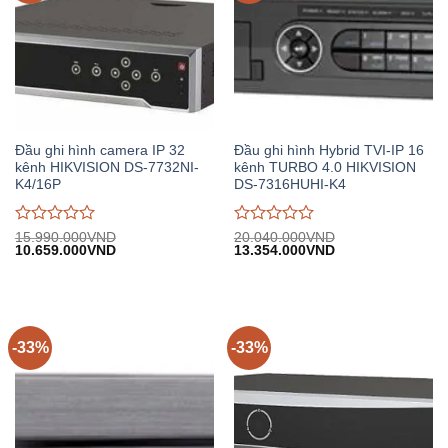
Đầu ghi hình camera IP 32
Đầu ghi hình Hybrid TVI-IP 16
kênh HIKVISION DS-7732NI-
kênh TURBO 4.0 HIKVISION
K4/16P
DS-7316HUHI-K4
Được
Được
15.990.000
VND
20.040.000
VND
Giá
Giá
Giá
Giá
10.659.000
VND
13.354.000
VND
đánh
đánh
gốc:
hiện
gốc:
hiện
giá
giá
15.990.000VND.
tại:
20.040.000VND.
tại:
0
0
10.659.000VND.
13.354.000VND.
trên
trên
5
5
-33%
-33%