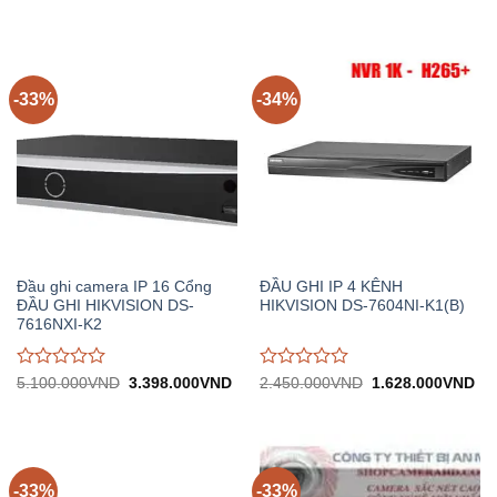
gốc:
hiện
1.980.000VND.
tại:
giá
giá
32.380.000VND.
tại:
1.
0
0
21.582.000VND.
trên
trên
5
5
-33%
-34%
Đầu ghi camera IP 16 Cổng
ĐẦU GHI IP 4 KÊNH
ĐẦU GHI HIKVISION DS-
HIKVISION DS-7604NI-K1(B)
7616NXI-K2
Được
Được
Giá
Giá
Giá
Gi
5.100.000
VND
3.398.000
VND
2.450.000
VND
1.628.000
VND
gốc:
hiện
gốc:
hiệ
đánh
đánh
5.100.000VND.
tại:
2.450.000VND.
tại:
giá
giá
3.398.000VND.
1.
0
0
trên
trên
5
5
-33%
-33%