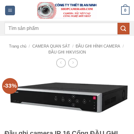
Bỏ
0
qua
nội
Tìm
dung
kiếm:
Trang chủ
/
CAMERA QUAN SÁT
/
ĐẦU GHI HÌNH CAMERA
/
ĐẦU GHI HIKVISION
-33%
Đầu ghi camera IP 16 Cổng ĐẦU GHI