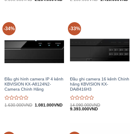
gốc:
hiện
gốc:
hiệ
đánh
đánh
3.390.000VND.
tại:
2.130.000VND.
tại:
giá
giá
2.254.000VND.
1.
0
0
trên
trên
5
5
-34%
-33%
Đầu ghi hình camera IP 4 kênh
Đầu ghi camera 16 kênh Chính
KBVISION KX-A8124N2-
hãng KBVISION KX-
Camera Chính Hãng
DAi8416H3
Được
Được
Giá
Giá
1.630.000
VND
1.081.000
VND
14.090.000
VND
gốc:
hiện
Giá
Giá
9.393.000
VND
đánh
đánh
1.630.000VND.
tại:
gốc:
hiện
giá
giá
1.081.000VND.
14.090.000VND.
tại:
0
0
9.393.000VND.
trên
trên
5
5