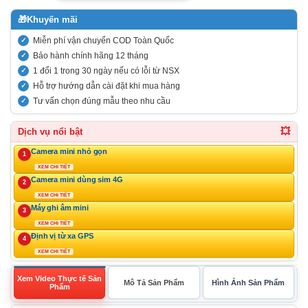
🎁
Khuyến mãi
Miễn phí vận chuyển COD Toàn Quốc
Bảo hành chính hãng 12 tháng
1 đổi 1 trong 30 ngày nếu có lỗi từ NSX
Hỗ trợ hướng dẫn cài đặt khi mua hàng
Tư vấn chọn đúng mẫu theo nhu cầu
💥
Dịch vụ nổi bật
Camera mini nhỏ gọn
1
XEM CHI TIẾT
Camera mini dùng sim 4G
2
XEM CHI TIẾT
Máy ghi âm mini
3
XEM CHI TIẾT
Định vị từ xa GPS
4
XEM CHI TIẾT
Xem Video Thực tế Sản
Mô Tả Sản Phẩm
Hình Ảnh Sản Phẩm
Phẩm