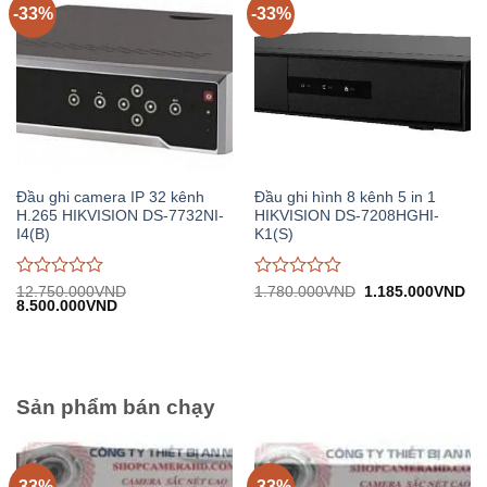
-33%
-33%
Đầu ghi camera IP 32 kênh
Đầu ghi hình 8 kênh 5 in 1
H.265 HIKVISION DS-7732NI-
HIKVISION DS-7208HGHI-
I4(B)
K1(S)
Được
Được
Giá
Gi
12.750.000
VND
1.780.000
VND
1.185.000
VND
Giá
Giá
gốc:
hiệ
8.500.000
VND
đánh
đánh
gốc:
hiện
1.780.000VND.
tại:
giá
giá
12.750.000VND.
tại:
1.
0
0
8.500.000VND.
trên
trên
5
5
Sản phẩm bán chạy
-33%
-33%