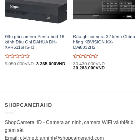
Đầu ghi camera Penta-brid 16
Đầu ghi camera 32 kênh Chính
kênh Đầu Ghi DAHUA DH-
hãng KBVISION KX-
XVR5116HS-I3
DAi8832H2
Được
Được
Giá
Giá
5.050.000
VND
3.365.000
VND
30.430.000
VND
gốc:
hiện
Giá
Giá
20.283.000
VND
đánh
đánh
5.050.000VND.
tại:
gốc:
hiện
giá
giá
3.365.000VND.
30.430.000VND.
tại:
0
0
20.283.000VND.
trên
trên
5
5
SHOPCAMERAHD
ShopCameraHD - Camera an ninh, camera WiFi và thiết bị
giám sát
Email: ctythietbianninh@shopcamerahd.com