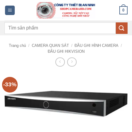
Bỏ
0
qua
nội
Tìm
dung
kiếm:
Trang chủ
/
CAMERA QUAN SÁT
/
ĐẦU GHI HÌNH CAMERA
/
ĐẦU GHI HIKVISION
-33%