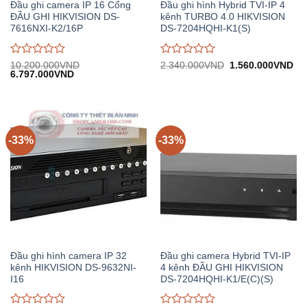
Đầu ghi camera IP 16 Cổng
Đầu ghi hình Hybrid TVI-IP 4
ĐẦU GHI HIKVISION DS-
kênh TURBO 4.0 HIKVISION
7616NXI-K2/16P
DS-7204HQHI-K1(S)
Được
Được
Giá
Gi
10.200.000
VND
2.340.000
VND
1.560.000
VND
Giá
Giá
gốc:
hiệ
6.797.000
VND
đánh
đánh
gốc:
hiện
2.340.000VND.
tại:
giá
giá
10.200.000VND.
tại:
1.
0
0
6.797.000VND.
trên
trên
5
5
-33%
-33%
Đầu ghi hình camera IP 32
Đầu ghi camera Hybrid TVI-IP
kênh HIKVISION DS-9632NI-
4 kênh ĐẦU GHI HIKVISION
I16
DS-7204HQHI-K1/E(C)(S)