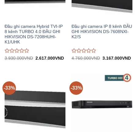
Đầu ghi camera Hybrid TVI-IP
Đầu ghi camera IP 8 kênh ĐẦU
8 kênh TURBO 4.0 ĐẦU GHI
GHI HIKVISION DS-7608NXI-
HIKVISION DS-7208HUHI-
K2/S
K1/UHK
Được
Được
Giá
Giá
Giá
Gi
3.930.000
VND
2.617.000
VND
4.760.000
VND
3.167.000
VND
gốc:
hiện
gốc:
hiệ
đánh
đánh
3.930.000VND.
tại:
4.760.000VND.
tại:
giá
giá
2.617.000VND.
3.
0
0
trên
trên
5
5
-33%
-33%