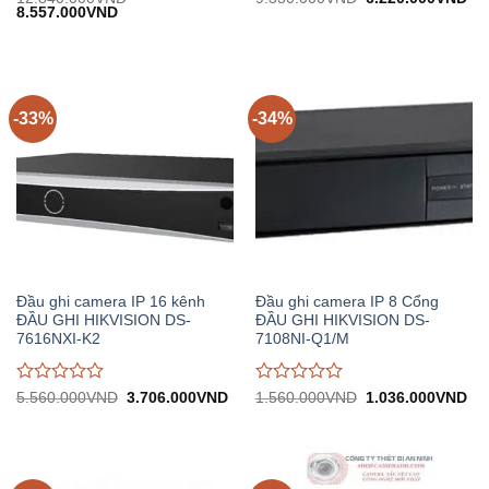
Giá
Giá
gốc:
hiệ
8.557.000
VND
đánh
đánh
gốc:
hiện
9.330.000VND.
tại:
giá
giá
12.840.000VND.
tại:
6.
0
0
8.557.000VND.
trên
trên
5
5
-33%
-34%
Đầu ghi camera IP 16 kênh
Đầu ghi camera IP 8 Cổng
ĐẦU GHI HIKVISION DS-
ĐẦU GHI HIKVISION DS-
7616NXI-K2
7108NI-Q1/M
Được
Được
Giá
Giá
Giá
Gi
5.560.000
VND
3.706.000
VND
1.560.000
VND
1.036.000
VND
gốc:
hiện
gốc:
hiệ
đánh
đánh
5.560.000VND.
tại:
1.560.000VND.
tại:
giá
giá
3.706.000VND.
1.
0
0
trên
trên
5
5