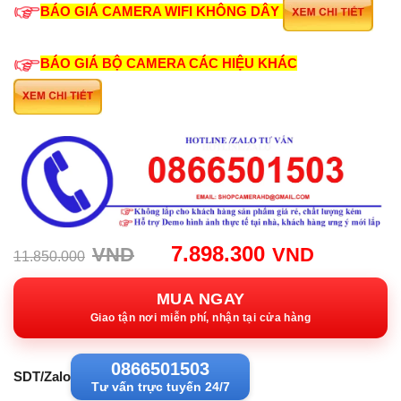
BÁO GIÁ CAMERA WIFI KHÔNG DÂY
BÁO GIÁ BỘ CAMERA CÁC HIỆU KHÁC
Giá
Giá
7.898.300
VND
VND
11.850.000
gốc:
hiện
11.850.000VND.
tại:
MUA NGAY
7.898.3
Giao tận nơi miễn phí, nhận tại cửa hàng
0866501503
SDT/Zalo
Tư vấn trực tuyến 24/7