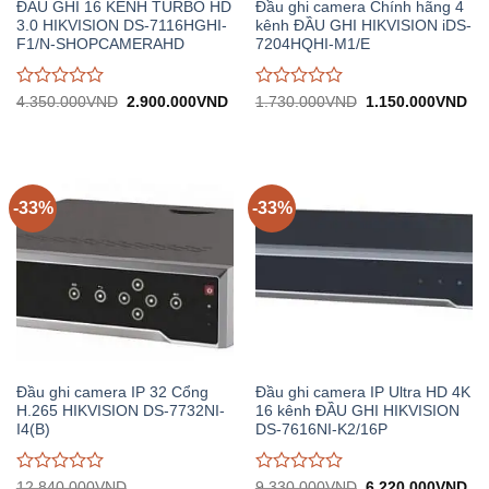
ĐẦU GHI 16 KÊNH TURBO HD
Đầu ghi camera Chính hãng 4
3.0 HIKVISION DS-7116HGHI-
kênh ĐẦU GHI HIKVISION iDS-
F1/N-SHOPCAMERAHD
7204HQHI-M1/E
Được
Được
Giá
Giá
Giá
Gi
4.350.000
VND
2.900.000
VND
1.730.000
VND
1.150.000
VND
gốc:
hiện
gốc:
hiệ
đánh
đánh
4.350.000VND.
tại:
1.730.000VND.
tại:
giá
giá
2.900.000VND.
1.
0
0
trên
trên
5
5
-33%
-33%
Đầu ghi camera IP 32 Cổng
Đầu ghi camera IP Ultra HD 4K
H.265 HIKVISION DS-7732NI-
16 kênh ĐẦU GHI HIKVISION
I4(B)
DS-7616NI-K2/16P
Được
Được
Giá
Gi
12.840.000
VND
9.330.000
VND
6.220.000
VND