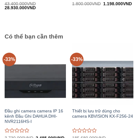
Được
Được
Giá
Gi
43.400.000
VND
1.800.000
VND
1.198.000
VND
Giá
Giá
gốc:
hiệ
28.930.000
VND
đánh
đánh
gốc:
hiện
1.800.000VND.
tại:
giá
giá
43.400.000VND.
tại:
1.
0
0
28.930.000VND.
trên
trên
5
5
Có thể bạn cần thêm
-33%
-33%
Đầu ghi camera camera IP 16
Thiết bị lưu trữ dùng cho
kênh Đầu Ghi DAHUA DHI-
camera KBVISION KX-F256-24
NVR2116HS-I
Được
Được
Giá
Giá