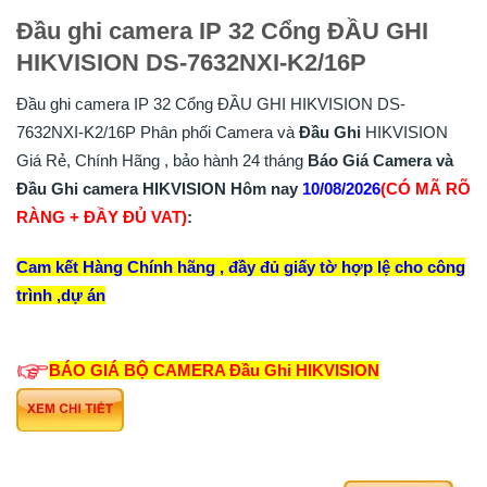
Đầu ghi camera IP 32 Cổng ĐẦU GHI
HIKVISION DS-7632NXI-K2/16P
Đầu ghi camera IP 32 Cổng ĐẦU GHI HIKVISION DS-
7632NXI-K2/16P Phân phối Camera và
Đầu Ghi
HIKVISION
Giá Rẻ, Chính Hãng , bảo hành 24 tháng
Báo Giá Camera và
Đầu Ghi camera HIKVISION Hôm nay
10/08/2026
(CÓ MÃ RÕ
RÀNG + ĐẦY ĐỦ VAT)
:
Cam kết Hàng Chính hãng , đầy đủ giấy tờ hợp lệ cho công
trình ,dự án
BÁO GIÁ BỘ CAMERA
Đầu Ghi
HIKVISION