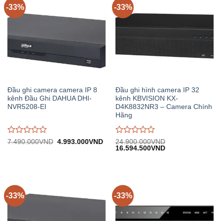
-33%
-33%
Đầu ghi camera camera IP 8
Đầu ghi hình camera IP 32
kênh Đầu Ghi DAHUA DHI-
kênh KBVISION KX-
NVR5208-EI
D4K8832NR3 – Camera Chính
Hãng
Được
Được
Giá
Giá
7.490.000
VND
4.993.000
VND
24.900.000
VND
gốc:
hiện
Giá
Giá
16.594.500
VND
đánh
đánh
7.490.000VND.
tại:
gốc:
hiện
giá
giá
4.993.000VND.
24.900.000VND.
tại:
0
0
16.594.500VND.
trên
trên
5
5
-33%
-33%