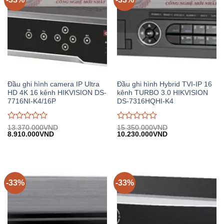
Đầu ghi hình camera IP Ultra
Đầu ghi hình Hybrid TVI-IP 16
HD 4K 16 kênh HIKVISION DS-
kênh TURBO 3.0 HIKVISION
7716NI-K4/16P
DS-7316HQHI-K4
Được
Được
13.370.000
VND
15.350.000
VND
Giá
Giá
Giá
Giá
8.910.000
VND
10.230.000
VND
đánh
đánh
gốc:
hiện
gốc:
hiện
giá
giá
13.370.000VND.
tại:
15.350.000VND.
tại:
0
0
8.910.000VND.
10.230.000VND.
trên
trên
5
5
-33%
-33%