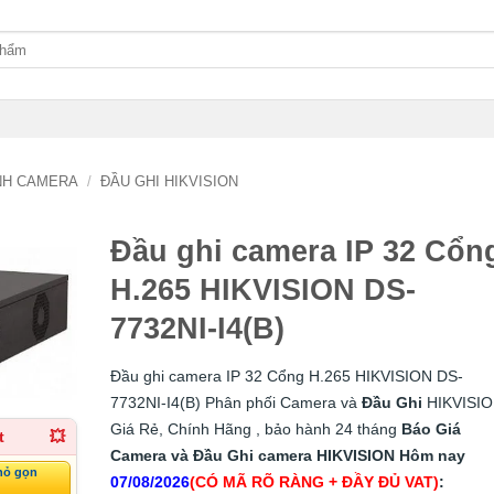
ÌNH CAMERA
/
ĐẦU GHI HIKVISION
Đầu ghi camera IP 32 Cổn
H.265 HIKVISION DS-
7732NI-I4(B)
Đầu ghi camera IP 32 Cổng H.265 HIKVISION DS-
7732NI-I4(B) Phân phối Camera và
Đầu Ghi
HIKVISI
Giá Rẻ, Chính Hãng , bảo hành 24 tháng
Báo Giá
t
💥
Camera và Đầu Ghi camera HIKVISION Hôm nay
hỏ gọn
07/08/2026
(CÓ MÃ RÕ RÀNG + ĐẦY ĐỦ VAT)
: