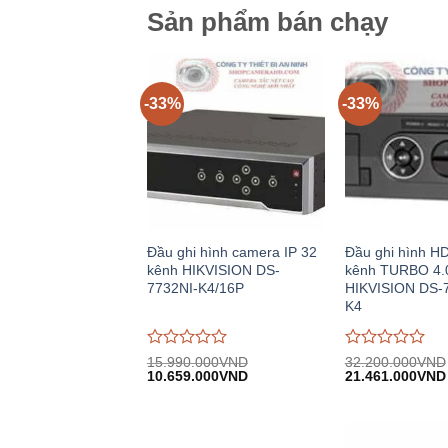
Sản phẩm bán chạy
-33%
-33%
Đầu ghi hình camera IP 32
Đầu ghi hình H
kênh HIKVISION DS-
kênh TURBO 4.
7732NI-K4/16P
HIKVISION DS-
K4
Được
Được
15.990.000
VND
32.200.000
VND
Giá
Giá
Giá
đánh
10.659.000
VND
đánh
21.461.000
VND
gốc:
hiện
gốc:
giá
giá
15.990.000VND.
tại:
32.200.000VND
0
0
10.659.000VND.
trên
trên
5
5