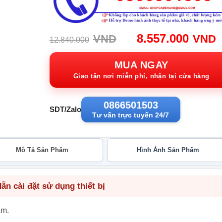
Giá
G
8.557.000
VND
VND
12.840.000
gốc:
h
12.840.000VND
t
MUA NGAY
8
Giao tận nơi miễn phí, nhận tại cửa hàng
0866501503
SDT/Zalo
Tư vấn trực tuyến 24/7
Mô Tả Sản Phẩm
Hình Ảnh Sản Phẩm
n cài đặt sử dụng thiết bị
ẩm.