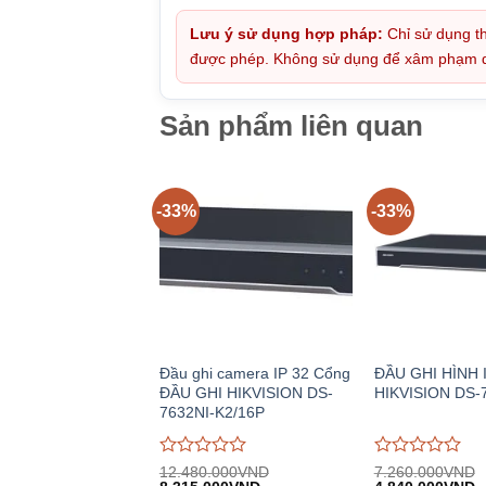
Lưu ý sử dụng hợp pháp:
Chỉ sử dụng th
được phép. Không sử dụng để xâm phạm quy
Sản phẩm liên quan
-33%
-33%
Đầu ghi camera IP 32 Cổng
ĐẦU GHI HÌNH 
ĐẦU GHI HIKVISION DS-
HIKVISION DS-
7632NI-K2/16P
Được
Được
12.480.000
VND
7.260.000
VND