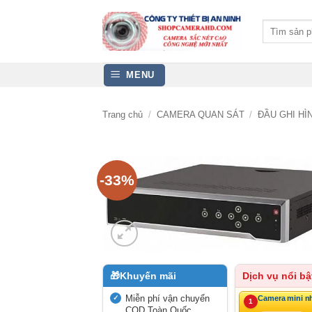
Bỏ
qua
Tìm
kiếm:
nội
dung
MENU
Trang chủ
/
CAMERA QUAN SÁT
/
ĐẦU GHI H
-33%
🎁
Khuyến mãi
Dịch vụ nổi bậ
Miễn phí vận chuyển
Camera mini n
1
COD Toàn Quốc