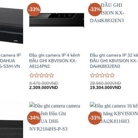
-33%
-33%
 camera IP
Đầu ghi camera IP 4 kênh
Đầu ghi camera IP 32 k
i DAHUA
ĐẦU GHI KBVISION KX-
ĐẦU GHI KBVISION KX-
S-S3/H-VN
A8114PN2
DAi4K8832EN3
Được
Được
3.470.000
VND
28.960.000
VND
iá
Giá
Giá
Giá
Giá
đánh
2.309.000
VND
đánh
19.304.000
VND
iện
gốc:
hiện
gốc:
hiện
giá
giá
i:
3.470.000VND.
tại:
28.960.000VND.
tại:
0
0
.160.000VND.
2.309.000VND.
19.304.
trên
trên
5
5
-34%
-33%