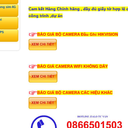
ùng sim 4G
Cam kết Hàng Chính hãng , đầy đủ giấy tờ hợp lệ 
công trình ,dự án
ni
GPS
BÁO GIÁ BỘ CAMERA
Đầu Ghi
HIKVISION
BÁO GIÁ CAMERA WIFI KHÔNG DÂY
BÁO GIÁ BỘ CAMERA CÁC HIỆU KHÁC