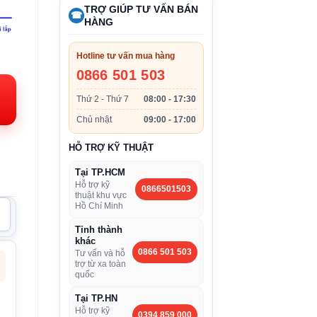
TRỢ GIÚP TƯ VẤN BÁN
☎
HÀNG
iá
Hotline tư vấn mua hàng
iện
0866 501 503
.
ại:
Thứ 2 - Thứ 7
08:00 - 17:30
.557.000VND.
Chủ nhật
09:00 - 17:00
HỖ TRỢ KỸ THUẬT
Tại TP.HCM
Hỗ trợ kỹ
0866501503
thuật khu vực
Hồ Chí Minh
Tỉnh thành
khác
0866 501 503
Tư vấn và hỗ
trợ từ xa toàn
quốc
Tại TP.HN
Hỗ trợ kỹ
0394 859 000