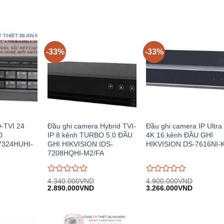
-33%
-33%
D-TVI 24
Đầu ghi camera Hybrid TVI-
Đầu ghi camera IP Ultr
0
IP 8 kênh TURBO 5.0 ĐẦU
4K 16 kênh ĐẦU GHI
7324HUHI-
GHI HIKVISION IDS-
HIKVISION DS-7616NI-
7208HQHI-M2/FA
Được
Được
4.340.000
VND
4.900.000
VND
Giá
Giá
Giá
Giá
Giá
đánh
2.890.000
VND
đánh
3.266.000
VND
hiện
gốc:
hiện
gốc:
hiện
giá
giá
.
tại:
4.340.000VND.
tại:
4.900.000VND.
tại:
0
0
21.461.000VND.
2.890.000VND.
3.266.00
trên
trên
5
5