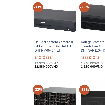
-33%
-33%
Đầu ghi camera camera IP
Đầu ghi camera
64 kênh Đầu Ghi DAHUA
4 kênh Đầu Gh
DHI-NVR5464-EI
DHI-NVR1104H
Được
Được
19.320.000
VND
1.740.000
VND
Giá
Giá
Giá
G
đánh
12.880.000
VND
đánh
1.160.000
VND
gốc:
hiện
gốc:
h
giá
giá
19.320.000VND.
tại:
1.740.000VND.
tạ
0
0
12.880.000VND.
1
trên
trên
5
5
-33%
-33%