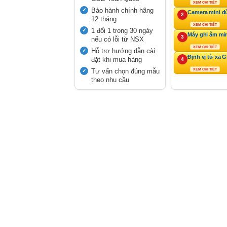
XEM CHI TIẾT
Bảo hành chính hãng
Camera mini d
2
12 tháng
XEM CHI TIẾT
1 đổi 1 trong 30 ngày
Máy ghi âm mi
3
nếu có lỗi từ NSX
XEM CHI TIẾT
Hỗ trợ hướng dẫn cài
Định vị từ xa 
đặt khi mua hàng
4
Tư vấn chọn đúng mẫu
XEM CHI TIẾT
theo nhu cầu