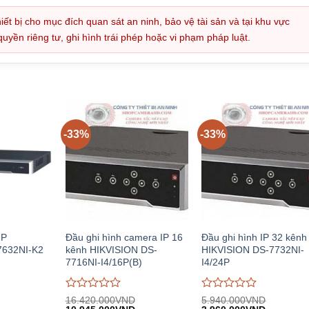
iết bị cho mục đích quan sát an ninh, bảo vệ tài sản và tại khu vực
ền riêng tư, ghi hình trái phép hoặc vi phạm pháp luật.
-33%
-33%
IP
Đầu ghi hình camera IP 16
Đầu ghi hình IP 32 kênh
7632NI-K2
kênh HIKVISION DS-
HIKVISION DS-7732NI-
7716NI-I4/16P(B)
I4/24P
Được
Được
16.420.000
VND
5.940.000
VND