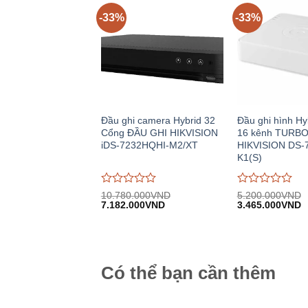
-33%
-33%
Đầu ghi camera Hybrid 32
Đầu ghi hình Hy
Cổng ĐẦU GHI HIKVISION
16 kênh TURBO
iDS-7232HQHI-M2/XT
HIKVISION DS-
K1(S)
Được
Được
10.780.000
VND
5.200.000
VND
Giá
Giá
Giá
G
đánh
7.182.000
VND
đánh
3.465.000
VND
gốc:
hiện
gốc:
h
giá
giá
10.780.000VND.
tại:
5.200.000VND.
tạ
0
0
7.182.000VND.
3
trên
trên
5
5
Có thể bạn cần thêm