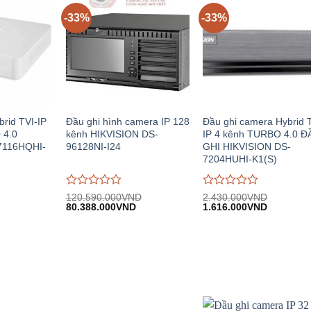
-33%
-33%
brid TVI-IP
Đầu ghi hình camera IP 128
Đầu ghi camera Hybrid 
 4.0
kênh HIKVISION DS-
IP 4 kênh TURBO 4.0 Đ
7116HQHI-
96128NI-I24
GHI HIKVISION DS-
7204HUHI-K1(S)
Được
Được
120.590.000
VND
2.430.000
VND
iá
Giá
Giá
Giá
Giá
đánh
80.388.000
VND
đánh
1.616.000
VND
iện
gốc:
hiện
gốc:
hiện
giá
giá
i:
120.590.000VND.
tại:
2.430.000VND.
tại:
0
0
.465.000VND.
80.388.000VND.
1.616.00
trên
trên
5
5