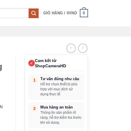
0
GIỎ HÀNG /
0
VND
Cam kết từ
✓
g
ShopCameraHD
Tư vấn đúng nhu cầu
1
Hỗ trợ chọn thiết bị phù
hợp với mục đích sử
dụng thực tế.
ON
Mua hàng an toàn
2
Thông tin sản phẩm rõ
ràng, hỗ trợ kiểm tra trước
khi sử dụng.