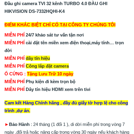
Đầu ghi camera TVI 32 kênh TURBO 4.0 ĐẦU GHI
HIKVISION DS-7332HQHI-K4
ĐIỂM KHÁC BIỆT CHỈ CÓ TẠI CÔNG TY CHÚNG TÔI
MIỄN PHÍ
24/7 khảo sát tư vấn tận nơi
MIỄN PHÍ
cài đặt tên miền xem điện thoại,máy tính… trọn
đời
MIỄN PHÍ
dây tín hiệu
MIỄN PHÍ
Công lắp đặt camera
Ổ CỨNG :
Tặng Lưu Trữ 10 ngày
MIỄN PHÍ
Phụ kiện đi kèm trọn bộ
MIỄN PHÍ
Dây tín hiệu HDMI xem trên tivi
Cam kết Hàng Chính hãng , đầy đủ giấy tờ hợp lệ cho công
trình ,dự án.
►
Bảo Hành
: 24 tháng (1 đổi 1 ), di dời miễn phí trong vòng 7
ngày ,đổi trả hoặc nâng cấp trong vòng 30 ngày nếu khách hàng