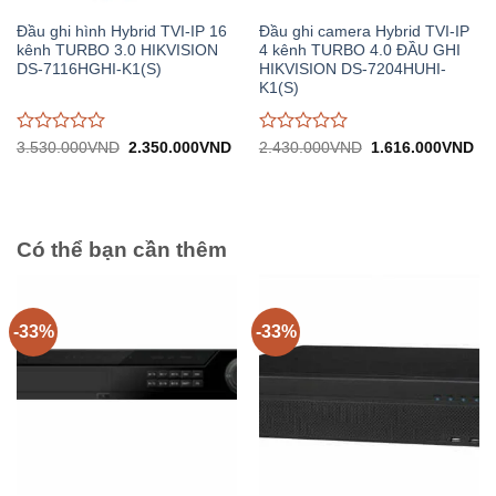
Đầu ghi hình Hybrid TVI-IP 16
Đầu ghi camera Hybrid TVI-IP
kênh TURBO 3.0 HIKVISION
4 kênh TURBO 4.0 ĐẦU GHI
DS-7116HGHI-K1(S)
HIKVISION DS-7204HUHI-
K1(S)
Được
Được
Giá
Giá
Giá
Gi
3.530.000
VND
2.350.000
VND
2.430.000
VND
1.616.000
VND
gốc:
hiện
gốc:
hiệ
đánh
đánh
3.530.000VND.
tại:
2.430.000VND.
tại:
giá
giá
2.350.000VND.
1.
0
0
trên
trên
5
5
Có thể bạn cần thêm
-33%
-33%