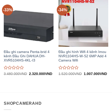
trên
trên
5
5
-33%
-34%
Đầu ghi camera Penta-brid 4
Đầu ghi hình Wifi 4 kênh Imou
kênh Đầu Ghi DAHUA DH-
NVR1104HS-W-S2 6MP Add 4
XVR5104HS-4KL-I3
Camera Wifi
Được
Được
Giá
Giá
Giá
Gi
3.480.000
VND
2.320.000
VND
1.520.000
VND
1.007.000
VND
gốc:
hiện
gốc:
hiệ
đánh
đánh
3.480.000VND.
tại:
1.520.000VND.
tại:
giá
giá
2.320.000VND.
1.
0
0
trên
trên
5
5
SHOPCAMERAHD