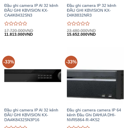
Đầu ghi camera IP AI 32 kênh
Đầu ghi camera IP 32 kênh
ĐẦU GHI KBVISION KX-
ĐẦU GHI KBVISION KX-
CAi4K8432SN3
D4K8832NR3
Được
Được
17.720.000
VND
23.480.000
VND
Giá
Giá
Giá
Giá
11.813.000
VND
15.652.000
VND
đánh
đánh
gốc:
hiện
gốc:
hiện
giá
giá
17.720.000VND.
tại:
23.480.000VND.
tại:
0
0
11.813.000VND.
15.652.000VND.
trên
trên
5
5
-33%
-33%
Đầu ghi camera IP AI 32 kênh
Đầu ghi camera camera IP 64
ĐẦU GHI KBVISION KX-
kênh Đầu Ghi DAHUA DHI-
DAi4K8432SN3P16
NVR5864-R-4KS2