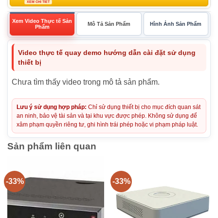
XEM CHI TIẾT
Xem Video Thực tế Sản
Mô Tả Sản Phẩm
Hình Ảnh Sản Phẩm
Phẩm
Video thực tế quay demo hướng dẫn cài đặt sử dụng
thiết bị
Chưa tìm thấy video trong mô tả sản phẩm.
Lưu ý sử dụng hợp pháp:
Chỉ sử dụng thiết bị cho mục đích quan sát
an ninh, bảo vệ tài sản và tại khu vực được phép. Không sử dụng để
xâm phạm quyền riêng tư, ghi hình trái phép hoặc vi phạm pháp luật.
Sản phẩm liên quan
-33%
-33%