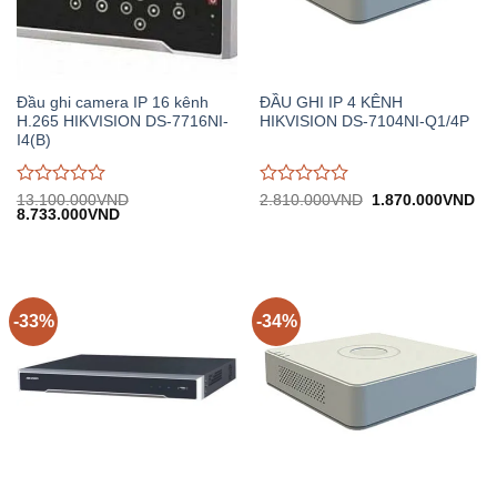
Đầu ghi camera IP 16 kênh
ĐẦU GHI IP 4 KÊNH
H.265 HIKVISION DS-7716NI-
HIKVISION DS-7104NI-Q1/4P
I4(B)
Được
Được
Giá
Gi
13.100.000
VND
2.810.000
VND
1.870.000
VND
Giá
Giá
gốc:
hiệ
8.733.000
VND
đánh
đánh
gốc:
hiện
2.810.000VND.
tại:
giá
giá
13.100.000VND.
tại:
1.
0
0
8.733.000VND.
trên
trên
5
5
-33%
-34%