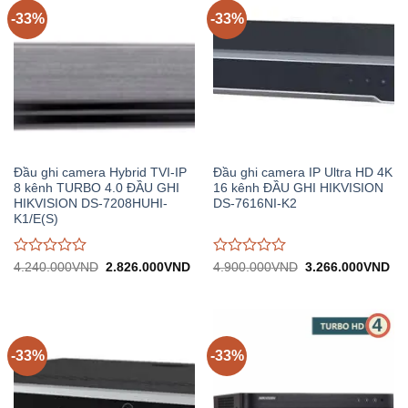
-33%
-33%
Đầu ghi camera Hybrid TVI-IP
Đầu ghi camera IP Ultra HD 4K
8 kênh TURBO 4.0 ĐẦU GHI
16 kênh ĐẦU GHI HIKVISION
HIKVISION DS-7208HUHI-
DS-7616NI-K2
K1/E(S)
Được
Được
Giá
Giá
Giá
Gi
4.240.000
VND
2.826.000
VND
4.900.000
VND
3.266.000
VND
gốc:
hiện
gốc:
hiệ
đánh
đánh
4.240.000VND.
tại:
4.900.000VND.
tại:
giá
giá
2.826.000VND.
3.
0
0
trên
trên
5
5
-33%
-33%