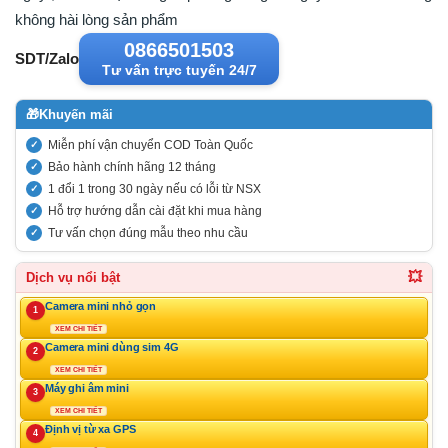
không hài lòng sản phẩm
0866501503
SDT/Zalo
Tư vấn trực tuyến 24/7
🎁
Khuyến mãi
Miễn phí vận chuyển COD Toàn Quốc
Bảo hành chính hãng 12 tháng
1 đổi 1 trong 30 ngày nếu có lỗi từ NSX
Hỗ trợ hướng dẫn cài đặt khi mua hàng
Tư vấn chọn đúng mẫu theo nhu cầu
💥
Dịch vụ nổi bật
Camera mini nhỏ gọn
1
XEM CHI TIẾT
Camera mini dùng sim 4G
2
XEM CHI TIẾT
Máy ghi âm mini
3
XEM CHI TIẾT
Định vị từ xa GPS
4