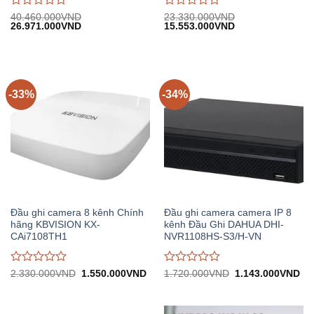
Được
Được
40.460.000
VND
23.330.000
VND
Giá
Giá
Giá
Giá
26.971.000
VND
15.553.000
VND
đánh
đánh
gốc:
hiện
gốc:
hiện
giá
giá
40.460.000VND.
tại:
23.330.000VND.
tại:
0
0
26.971.000VND.
15.553.000VND.
trên
trên
5
5
-33%
-34%
Đầu ghi camera 8 kênh Chính
Đầu ghi camera camera IP 8
hãng KBVISION KX-
kênh Đầu Ghi DAHUA DHI-
CAi7108TH1
NVR1108HS-S3/H-VN
Được
Được
Giá
Giá
Giá
Gi
2.330.000
VND
1.550.000
VND
1.720.000
VND
1.143.000
VND
gốc:
hiện
gốc:
hiệ
đánh
đánh
2.330.000VND.
tại:
1.720.000VND.
tại:
giá
giá
1.550.000VND.
1.
0
0