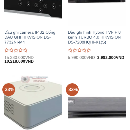
Đầu ghi camera IP 32 Cổng
Đầu ghi hình Hybrid TVI-IP 8
ĐẦU GHI HIKVISION DS-
kênh TURBO 4.0 HIKVISION
7732NI-M4
DS-7208HQHI-K1(S)
Được
Được
Giá
Gi
15.330.000
VND
5.990.000
VND
3.992.000
VND
Giá
Giá
gốc:
hiệ
10.218.000
VND
đánh
đánh
gốc:
hiện
5.990.000VND.
tại:
giá
giá
15.330.000VND.
tại:
3.
0
0
10.218.000VND.
trên
trên
5
5
-33%
-33%