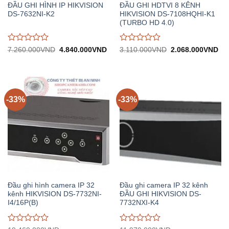
ĐẦU GHI HÌNH IP HIKVISION
ĐẦU GHI HDTVI 8 KÊNH
DS-7632NI-K2
HIKVISION DS-7108HQHI-K1
(TURBO HD 4.0)
Được
Được
Giá
Giá
Giá
Giá
7.260.000
VND
4.840.000
VND
3.110.000
VND
2.068.000
VND
gốc:
hiện
gốc:
hiệ
đánh
đánh
7.260.000VND.
tại:
3.110.000VND.
tại:
giá
giá
4.840.000VND.
2.
0
0
trên
trên
5
5
-33%
-33%
Đầu ghi hình camera IP 32
Đầu ghi camera IP 32 kênh
kênh HIKVISION DS-7732NI-
ĐẦU GHI HIKVISION DS-
I4/16P(B)
7732NXI-K4