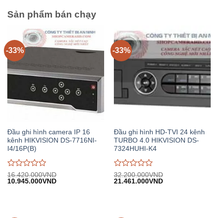
5
5
Sản phẩm bán chạy
-33%
-33%
Đầu ghi hình camera IP 16
Đầu ghi hình HD-TVI 24 kênh
kênh HIKVISION DS-7716NI-
TURBO 4.0 HIKVISION DS-
I4/16P(B)
7324HUHI-K4
Được
Được
16.420.000
VND
32.200.000
VND
Giá
Giá
Giá
Giá
10.945.000
VND
21.461.000
VND
đánh
đánh
gốc:
hiện
gốc:
hiện
giá
giá
16.420.000VND.
tại:
32.200.000VND.
tại:
0
0
10.945.000VND.
21.461.000VND.
trên
trên
5
5