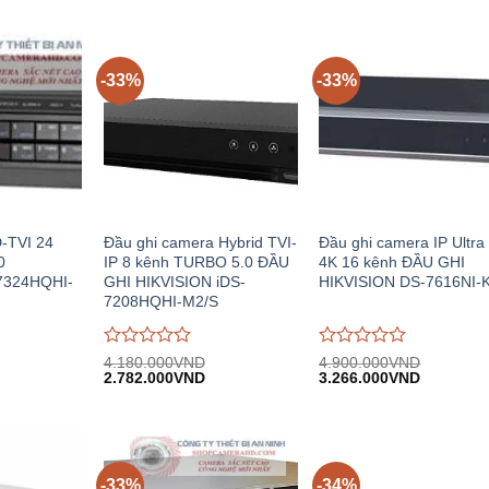
-33%
-33%
D-TVI 24
Đầu ghi camera Hybrid TVI-
Đầu ghi camera IP Ultr
0
IP 8 kênh TURBO 5.0 ĐẦU
4K 16 kênh ĐẦU GHI
7324HQHI-
GHI HIKVISION iDS-
HIKVISION DS-7616NI-
7208HQHI-M2/S
Được
Được
4.180.000
VND
4.900.000
VND
Giá
Giá
Giá
Giá
Giá
đánh
2.782.000
VND
đánh
3.266.000
VND
hiện
gốc:
hiện
gốc:
hiện
giá
giá
.
tại:
4.180.000VND.
tại:
4.900.000VND.
tại:
0
0
13.365.000VND.
2.782.000VND.
3.266.00
trên
trên
5
5
-33%
-34%