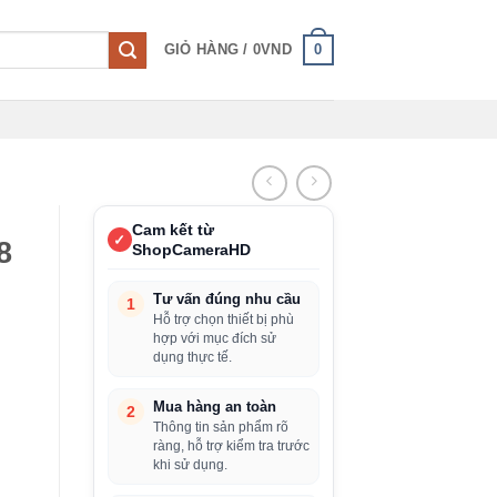
0
GIỎ HÀNG /
0
VND
Cam kết từ
✓
8
ShopCameraHD
Tư vấn đúng nhu cầu
1
Hỗ trợ chọn thiết bị phù
hợp với mục đích sử
dụng thực tế.
Mua hàng an toàn
2
Thông tin sản phẩm rõ
ràng, hỗ trợ kiểm tra trước
khi sử dụng.