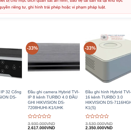
iết bị cho mục đích quan sát an ninh, bảo vệ tài sản và tại khu vực
ền riêng tư, ghi hình trái phép hoặc vi phạm pháp luật.
-33%
-33%
 IP 32 Cổng
Đầu ghi camera Hybrid TVI-
Đầu ghi hình Hybrid TVI
SION DS-
IP 8 kênh TURBO 4.0 ĐẦU
16 kênh TURBO 3.0
GHI HIKVISION DS-
HIKVISION DS-7116HGH
7208HUHI-K1/UHK
K1(S)
Được
Được
3.930.000
VND
3.530.000
VND
Giá
Giá
Giá
Giá
Giá
đánh
2.617.000
VND
đánh
2.350.000
VND