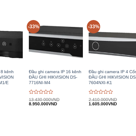
hiện
gốc:
hiện
gốc:
hiện
giá
giá
.
tại:
3.930.000VND.
tại:
3.530.000VND.
tại:
0
0
10.218.000VND.
2.617.000VND.
2.350.00
trên
trên
5
5
-33%
-33%
 8 kênh
Đầu ghi camera IP 16 kênh
Đầu ghi camera IP 4 Cổ
KVISION
ĐẦU GHI HIKVISION DS-
ĐẦU GHI HIKVISION DS
M1/E
7716NI-M4
7604NXI-K1
Được
Được
13.430.000
VND
2.410.000
VND
iá
Giá
Giá
Giá
Giá
đánh
8.950.000
VND
đánh
1.605.000
VND
iện
gốc:
hiện
gốc:
hiện
giá
giá
i:
13.430.000VND.
tại:
2.410.000VND.
tại:
0
0
.090.000VND.
8.950.000VND.
1.605.00
trên
trên
5
5