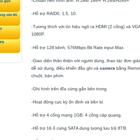
-Chuẩn nén hình ảnh: H.264/ 264+/ H.265/H265+.
hỏ gọn
-Hỗ trợ RAID0, 1,5, 10.
ùng sim 4G
-Tương thích với tín hiệu ngõ ra HDMI (2 cổng) và VG
ni
1080P.
GPS
-Hỗ trợ 128 kênh, 576Mbps Bit Rate input Max.
-Giao diện thân thiện với người dùng, thao tác đơn giả
dễ sử dụng, điều khiển đầu ghi và
camera
bằng Remot
chuột, bàn phím.
-Ghi hình trên đĩa cứng gắn bên trong.
-Hoạt động cực kỳ ổn định và bền bỉ.
-Hỗ trợ 4 cổng mạng 1GB. 4 cổng cáp quang.
-Hỗ trợ 16 ổ cứng SATA dung lượng lưu trữ 8TB.