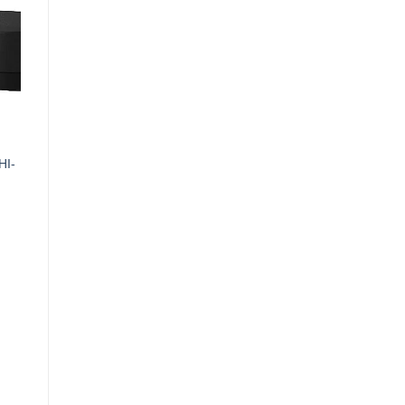
HI-
0VND.