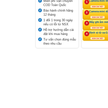
Miễn phí vận chuyển
Camera mini n
1
COD Toàn Quốc
XEM CHI TIẾT
Bảo hành chính hãng
Camera mini d
2
12 tháng
XEM CHI TIẾT
1 đổi 1 trong 30 ngày
Máy ghi âm mi
3
nếu có lỗi từ NSX
XEM CHI TIẾT
Hỗ trợ hướng dẫn cài
Định vị từ xa 
đặt khi mua hàng
4
Tư vấn chọn đúng mẫu
XEM CHI TIẾT
theo nhu cầu