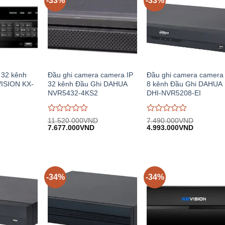
-33%
-33%
 32 kênh
Đầu ghi camera camera IP
Đầu ghi camera camera
VISION KX-
32 kênh Đầu Ghi DAHUA
8 kênh Đầu Ghi DAHUA
NVR5432-4KS2
DHI-NVR5208-EI
Được
Được
11.520.000
VND
7.490.000
VND
Giá
Giá
Giá
Giá
Giá
đánh
7.677.000
VND
đánh
4.993.000
VND
hiện
gốc:
hiện
gốc:
hiện
giá
giá
.
tại:
11.520.000VND.
tại:
7.490.000VND.
tại:
0
0
20.283.000VND.
7.677.000VND.
4.993.00
trên
trên
5
5
-34%
-34%