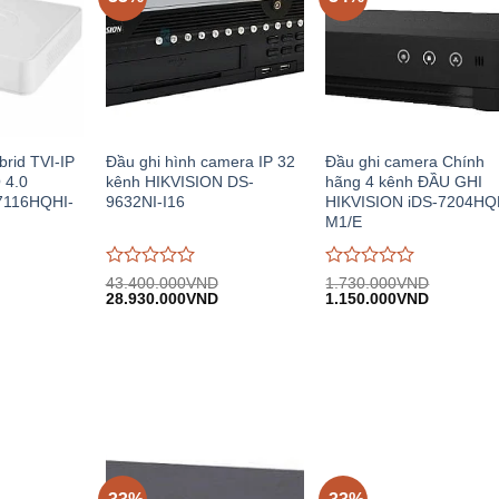
brid TVI-IP
Đầu ghi hình camera IP 32
Đầu ghi camera Chính
 4.0
kênh HIKVISION DS-
hãng 4 kênh ĐẦU GHI
7116HQHI-
9632NI-I16
HIKVISION iDS-7204HQ
M1/E
Được
Được
43.400.000
VND
1.730.000
VND
iá
Giá
Giá
Giá
Giá
đánh
28.930.000
VND
đánh
1.150.000
VND
iện
gốc:
hiện
gốc:
hiện
giá
giá
i:
43.400.000VND.
tại:
1.730.000VND.
tại:
0
0
.465.000VND.
28.930.000VND.
1.150.00
trên
trên
5
5