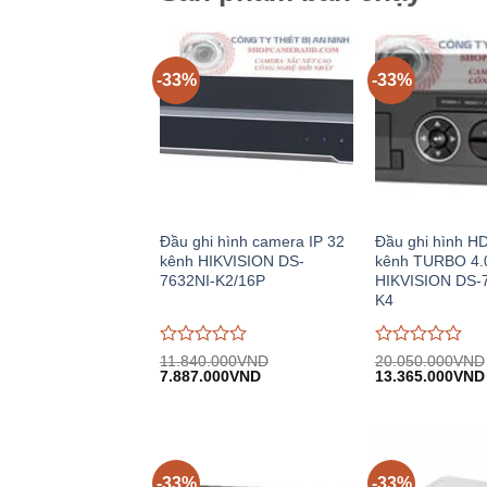
-33%
-33%
Đầu ghi hình camera IP 32
Đầu ghi hình H
kênh HIKVISION DS-
kênh TURBO 4.
7632NI-K2/16P
HIKVISION DS-
K4
Được
Được
11.840.000
VND
20.050.000
VND
Giá
Giá
Giá
đánh
7.887.000
VND
đánh
13.365.000
VND
gốc:
hiện
gốc:
giá
giá
11.840.000VND.
tại:
20.050.000VND
0
0
7.887.000VND.
trên
trên
5
5
-33%
-33%