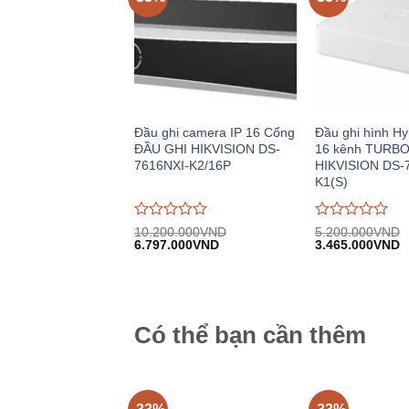
Đầu ghi camera IP 16 Cổng
Đầu ghi hình Hy
ĐẦU GHI HIKVISION DS-
16 kênh TURBO
7616NXI-K2/16P
HIKVISION DS-
K1(S)
Được
Được
10.200.000
VND
5.200.000
VND
Giá
Giá
Giá
G
đánh
6.797.000
VND
đánh
3.465.000
VND
gốc:
hiện
gốc:
h
giá
giá
10.200.000VND.
tại:
5.200.000VND.
tạ
0
0
6.797.000VND.
3
trên
trên
5
5
Có thể bạn cần thêm