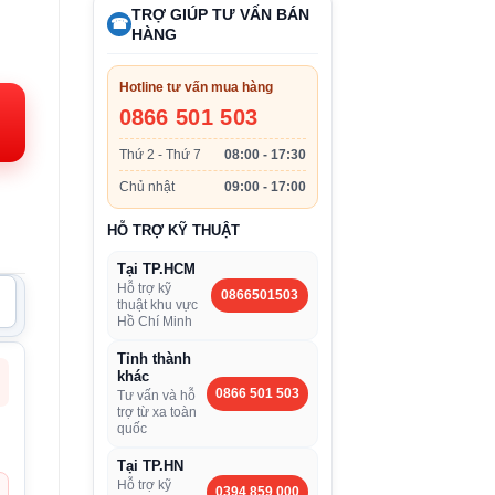
TRỢ GIÚP TƯ VẤN BÁN
☎
HÀNG
Giá
D
hiện
Hotline tư vấn mua hàng
.
tại:
0866 501 503
63.096.000VND.
Thứ 2 - Thứ 7
08:00 - 17:30
Chủ nhật
09:00 - 17:00
HỖ TRỢ KỸ THUẬT
Tại TP.HCM
Hỗ trợ kỹ
0866501503
thuật khu vực
Hồ Chí Minh
Tỉnh thành
khác
0866 501 503
Tư vấn và hỗ
trợ từ xa toàn
quốc
Tại TP.HN
Hỗ trợ kỹ
0394 859 000