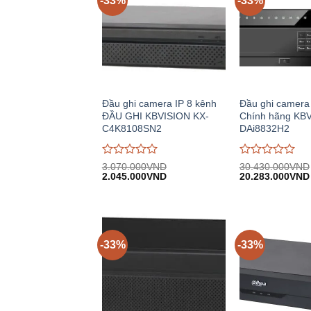
-33%
-33%
Đầu ghi camera IP 8 kênh
Đầu ghi camera
ĐẦU GHI KBVISION KX-
Chính hãng KB
C4K8108SN2
DAi8832H2
Được
Được
3.070.000
VND
30.430.000
VND
Giá
Giá
Giá
đánh
2.045.000
VND
đánh
20.283.000
VND
gốc:
hiện
gốc:
giá
giá
3.070.000VND.
tại:
30.430.000VND
0
0
2.045.000VND.
trên
trên
5
5
-33%
-33%