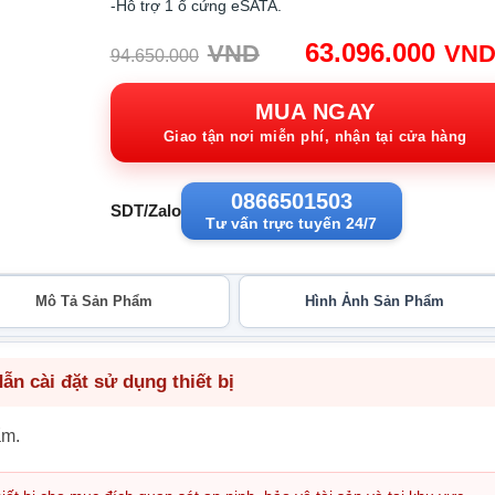
-Hỗ trợ 1 ổ cứng eSATA.
Giá
63.096.000
VND
VN
94.650.000
gốc:
94.650.000VND
MUA NGAY
Giao tận nơi miễn phí, nhận tại cửa hàng
0866501503
SDT/Zalo
Tư vấn trực tuyến 24/7
Mô Tả Sản Phẩm
Hình Ảnh Sản Phẩm
n cài đặt sử dụng thiết bị
ẩm.