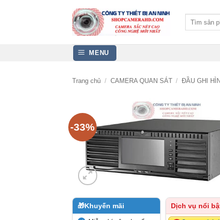
Bỏ
qua
Tìm
kiếm:
nội
dung
MENU
Trang chủ
/
CAMERA QUAN SÁT
/
ĐẦU GHI H
-33%
🎁
Khuyến mãi
Dịch vụ nổi bậ