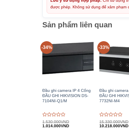
Lưu ý sử dụng hợp pháp:
Chỉ sử dụng th
được phép. Không sử dụng để xâm phạm quy
Sản phẩm liên quan
-34%
-33%
Đầu ghi camera IP 4 Cổng
Đầu ghi camera
ĐẦU GHI HIKVISION DS-
ĐẦU GHI HIKVI
7104NI-Q1/M
7732NI-M4
Được
Được
1.530.000
VND
15.330.000
VND
Giá
Giá
Giá
đánh
1.014.000
VND
đánh
10.218.000
VND