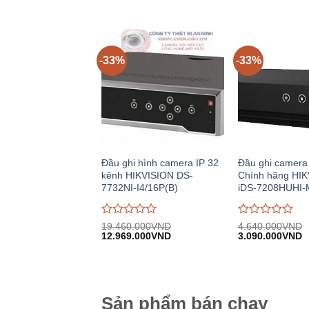
gốc:
hiện
gốc:
giá
giá
1.530.000VND.
tại:
15.330.000VND
0
0
1.014.000VND.
trên
trên
5
5
-33%
-33%
Đầu ghi hình camera IP 32
Đầu ghi camera
kênh HIKVISION DS-
Chính hãng HI
7732NI-I4/16P(B)
iDS-7208HUHI-
Được
Được
19.460.000
VND
4.640.000
VND
Giá
Giá
Giá
G
đánh
12.969.000
VND
đánh
3.090.000
VND
gốc:
hiện
gốc:
h
giá
giá
19.460.000VND.
tại:
4.640.000VND.
tạ
0
0
12.969.000VND.
3
trên
trên
5
5
Sản phẩm bán chạy