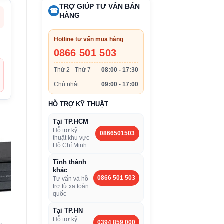
TRỢ GIÚP TƯ VẤN BÁN
☎
HÀNG
Hotline tư vấn mua hàng
0866 501 503
Thứ 2 - Thứ 7
08:00 - 17:30
Chủ nhật
09:00 - 17:00
HỖ TRỢ KỸ THUẬT
Tại TP.HCM
Hỗ trợ kỹ
0866501503
thuật khu vực
Hồ Chí Minh
Tỉnh thành
khác
0866 501 503
Tư vấn và hỗ
trợ từ xa toàn
quốc
Tại TP.HN
Hỗ trợ kỹ
0394 859 000