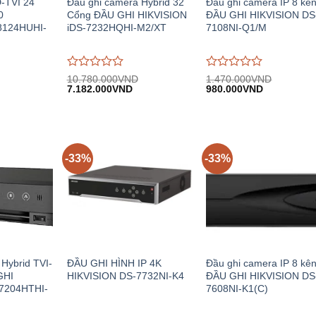
D-TVI 24
Đầu ghi camera Hybrid 32
Đầu ghi camera IP 8 kê
0
Cổng ĐẦU GHI HIKVISION
ĐẦU GHI HIKVISION DS
8124HUHI-
iDS-7232HQHI-M2/XT
7108NI-Q1/M
Được
Được
10.780.000
VND
1.470.000
VND
Giá
Giá
Giá
Giá
Giá
đánh
7.182.000
VND
đánh
980.000
VND
hiện
gốc:
hiện
gốc:
hiện
giá
giá
.
tại:
10.780.000VND.
tại:
1.470.000VND.
tại:
0
0
21.659.000VND.
7.182.000VND.
980.000VN
trên
trên
5
5
-33%
-33%
Hybrid TVI-
ĐẦU GHI HÌNH IP 4K
Đầu ghi camera IP 8 kê
GHI
HIKVISION DS-7732NI-K4
ĐẦU GHI HIKVISION DS
-7204HTHI-
7608NI-K1(C)