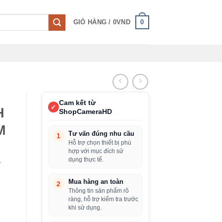
0
GIỎ HÀNG /
0
VND
Cam kết từ
✓
H
ShopCameraHD
M
Tư vấn đúng nhu cầu
1
Hỗ trợ chọn thiết bị phù
hợp với mục đích sử
dụng thực tế.
P
Mua hàng an toàn
2
Thông tin sản phẩm rõ
ràng, hỗ trợ kiểm tra trước
khi sử dụng.