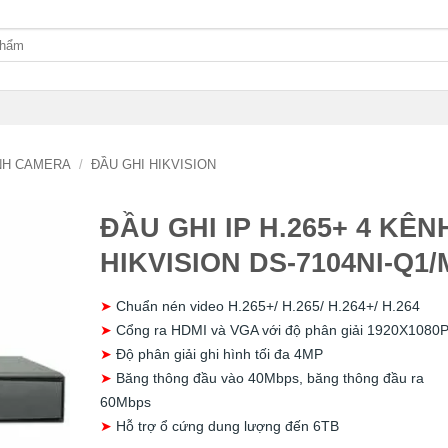
ÌNH CAMERA
/
ĐẦU GHI HIKVISION
ĐẦU GHI IP H.265+ 4 KÊN
HIKVISION DS-7104NI-Q1/
➤
Chuẩn nén video H.265+/ H.265/ H.264+/ H.264
➤
Cổng ra HDMI và VGA với độ phân giải 1920X1080
➤
Độ phân giải ghi hình tối đa 4MP
➤
Băng thông đầu vào 40Mbps, băng thông đầu ra
60Mbps
➤
Hỗ trợ ổ cứng dung lượng đến 6TB