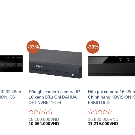
i:
94.650.000VND.
tại:
2.330.000VND.
tại:
0
0
.465.000VND.
63.096.000VND.
1.550.00
trên
trên
5
5
-33%
-33%
 IP 32 kênh
Đầu ghi camera camera IP
Đầu ghi camera 16 kên
ION KX-
16 kênh Đầu Ghi DAHUA
Chính hãng KBVISION K
DHI-NVR5416-EI
E4K8116-D
Được
Được
15.100.000
VND
16.830.000
VND
iá
Giá
Giá
Giá
Giá
đánh
10.064.000
VND
đánh
11.219.000
VND
iện
gốc:
hiện
gốc:
hiện
giá
giá
.
i:
15.100.000VND.
tại:
16.830.000VND.
tại:
0
0