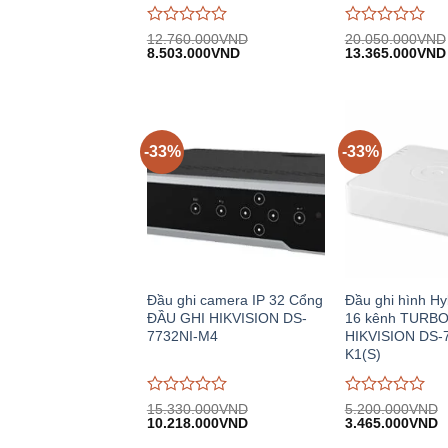
Được
Được
12.760.000
VND
20.050.000
VND
Giá
Giá
Giá
đánh
8.503.000
VND
đánh
13.365.000
VND
gốc:
hiện
gốc:
giá
giá
12.760.000VND.
tại:
20.050.000VND
0
0
8.503.000VND.
trên
trên
5
5
-33%
-33%
Đầu ghi camera IP 32 Cổng
Đầu ghi hình Hy
ĐẦU GHI HIKVISION DS-
16 kênh TURBO
7732NI-M4
HIKVISION DS-
K1(S)
Được
Được
15.330.000
VND
5.200.000
VND
Giá
Giá
Giá
G
đánh
10.218.000
VND
đánh
3.465.000
VND
gốc:
hiện
gốc:
h
giá
giá