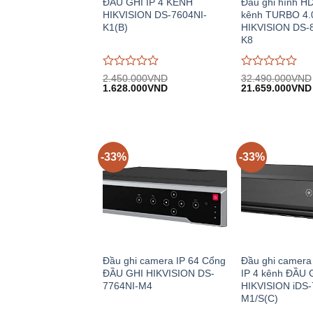
ĐẦU GHI IP 4 KÊNH
Đầu ghi hình H
HIKVISION DS-7604NI-
kênh TURBO 4.
K1(B)
HIKVISION DS-
K8
Được
Được
2.450.000
VND
32.490.000
VND
Giá
Giá
Giá
đánh
1.628.000
VND
đánh
21.659.000
VND
gốc:
hiện
gốc:
giá
giá
2.450.000VND.
tại:
32.490.000VND
0
0
1.628.000VND.
trên
trên
5
5
-33%
-33%
Đầu ghi camera IP 64 Cổng
Đầu ghi camera 
ĐẦU GHI HIKVISION DS-
IP 4 kênh ĐẦU 
7764NI-M4
HIKVISION iDS
M1/S(C)