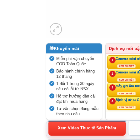
🎁
Khuyến mãi
Dịch vụ nổi bậ
Miễn phí vận chuyển
Camera mini n
1
COD Toàn Quốc
XEM CHI TIẾT
Bảo hành chính hãng
Camera mini d
2
12 tháng
XEM CHI TIẾT
1 đổi 1 trong 30 ngày
Máy ghi âm mi
3
nếu có lỗi từ NSX
XEM CHI TIẾT
Hỗ trợ hướng dẫn cài
Định vị từ xa 
đặt khi mua hàng
4
Tư vấn chọn đúng mẫu
XEM CHI TIẾT
theo nhu cầu
Xem Video Thực tế Sản Phẩm