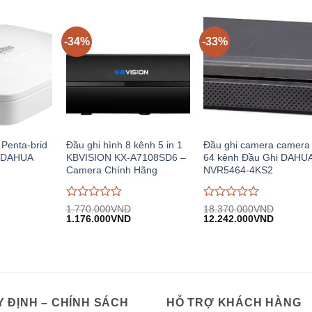
.898.000VND.
10.064.000VND.
11.219.
trên
trên
5
5
-34%
-33%
Penta-brid
Đầu ghi hình 8 kênh 5 in 1
Đầu ghi camera camera
i DAHUA
KBVISION KX-A7108SD6 –
64 kênh Đầu Ghi DAHU
I
Camera Chính Hãng
NVR5464-4KS2
Được
Được
1.770.000
VND
18.370.000
VND
iá
Giá
Giá
Giá
Giá
đánh
1.176.000
VND
đánh
12.242.000
VND
iện
gốc:
hiện
gốc:
hiện
giá
giá
i:
1.770.000VND.
tại:
18.370.000VND.
tại:
0
0
.280.000VND.
1.176.000VND.
12.242.
trên
trên
5
5
 ĐỊNH – CHÍNH SÁCH
HỖ TRỢ KHÁCH HÀNG