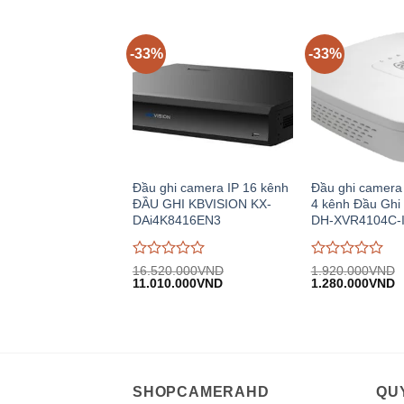
19.370.000VND.
8
trên
trên
5
5
-33%
-33%
Đầu ghi camera IP 16 kênh
Đầu ghi camera 
ĐẦU GHI KBVISION KX-
4 kênh Đầu Gh
DAi4K8416EN3
DH-XVR4104C-
Được
Được
16.520.000
VND
1.920.000
VND
Giá
Giá
Giá
G
đánh
11.010.000
VND
đánh
1.280.000
VND
gốc:
hiện
gốc:
h
giá
giá
16.520.000VND.
tại:
1.920.000VND.
tạ
0
0
11.010.000VND.
1
trên
trên
5
5
SHOPCAMERAHD
QUY