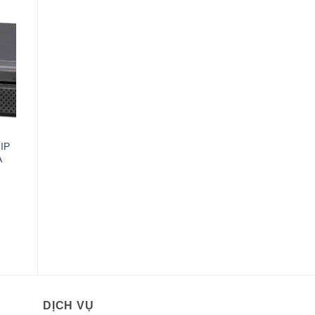
000VND.
 IP
A
000VND.
DỊCH VỤ