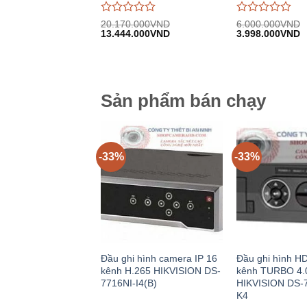
Được
Được
20.170.000
VND
6.000.000
VND
Giá
Giá
Giá
G
đánh
13.444.000
VND
đánh
3.998.000
VND
gốc:
hiện
gốc:
h
giá
giá
20.170.000VND.
tại:
6.000.000VND.
tạ
0
0
13.444.000VND.
3
trên
trên
5
5
Sản phẩm bán chạy
-33%
-33%
Đầu ghi hình camera IP 16
Đầu ghi hình H
kênh H.265 HIKVISION DS-
kênh TURBO 4.
7716NI-I4(B)
HIKVISION DS-
K4