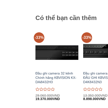
15.330.000VND.
tại:
5.200.000VND.
tạ
0
0
10.218.000VND.
3
trên
trên
5
5
Có thể bạn cần thêm
-33%
-33%
Đầu ghi camera 32 kênh
Đầu ghi camera
Chính hãng KBVISION KX-
ĐẦU GHI KBVIS
DAi8432H3
D4K8432N3
Được
Được
29.060.000
VND
13.350.000
VND
Giá
Giá
Giá
G
đánh
19.370.000
VND
đánh
8.898.000
VND
gốc:
hiện
gốc:
h
giá
giá
29.060.000VND.
tại:
13.350.000VND
tạ
0
0