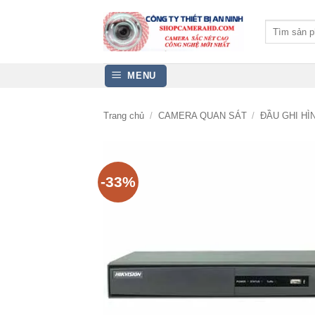
Bỏ
qua
Tìm
kiếm:
nội
dung
MENU
Trang chủ
/
CAMERA QUAN SÁT
/
ĐẦU GHI H
-33%