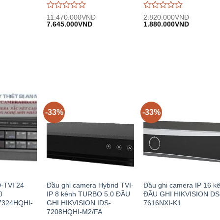
Được
Được
11.470.000
VND
2.820.000
VND
iá
Giá
Giá
Giá
Giá
đánh
7.645.000
VND
đánh
1.880.000
VND
iện
gốc:
hiện
gốc:
hiện
giá
giá
i:
11.470.000VND.
tại:
2.820.000VND.
tại:
0
0
.998.000VND.
7.645.000VND.
1.880.00
trên
trên
5
5
-33%
-33%
D-TVI 24
Đầu ghi camera Hybrid TVI-
Đầu ghi camera IP 16 k
0
IP 8 kênh TURBO 5.0 ĐẦU
ĐẦU GHI HIKVISION DS
7324HQHI-
GHI HIKVISION IDS-
7616NXI-K1
7208HQHI-M2/FA