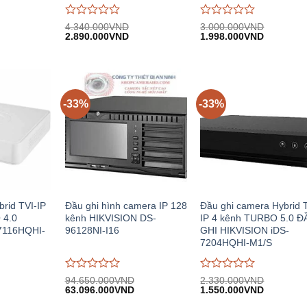
Được
Được
4.340.000
VND
3.000.000
VND
Giá
Giá
Giá
Giá
Giá
đánh
2.890.000
VND
đánh
1.998.000
VND
hiện
gốc:
hiện
gốc:
hiện
giá
giá
.
tại:
4.340.000VND.
tại:
3.000.000VND.
tại:
0
0
13.365.000VND.
2.890.000VND.
1.998.00
trên
trên
5
5
-33%
-33%
brid TVI-IP
Đầu ghi hình camera IP 128
Đầu ghi camera Hybrid 
 4.0
kênh HIKVISION DS-
IP 4 kênh TURBO 5.0 Đ
7116HQHI-
96128NI-I16
GHI HIKVISION iDS-
7204HQHI-M1/S
Được
Được
94.650.000
VND
2.330.000
VND
iá
Giá
Giá
Giá
Giá
đánh
63.096.000
VND
đánh
1.550.000
VND
iện
gốc:
hiện
gốc:
hiện
giá
giá