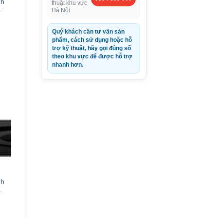
nh
thuật khu vực
-
Hà Nội
Quý khách cần tư vấn sản
phẩm, cách sử dụng hoặc hỗ
trợ kỹ thuật, hãy gọi đúng số
theo khu vực để được hỗ trợ
nhanh hơn.
D.
nh
-