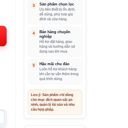
Sản phẩm chọn lọc
3
Ưu tiên thiết bị ổn định,
dễ dùng, phù hợp gia
iá
đình và cửa hàng.
iện
i:
Bán hàng chuyên
4
nghiệp
.020.000VND.
Hỗ trợ đặt hàng, giao
hàng và hướng dẫn sử
dụng sau khi mua.
Hậu mãi chu đáo
5
Luôn hỗ trợ khách hàng
khi cần tư vấn thêm trong
quá trình dùng.
Lưu ý: Sản phẩm chỉ dùng
cho mục đích quan sát an
ninh, quản lý tài sản và nhu
cầu hợp pháp.