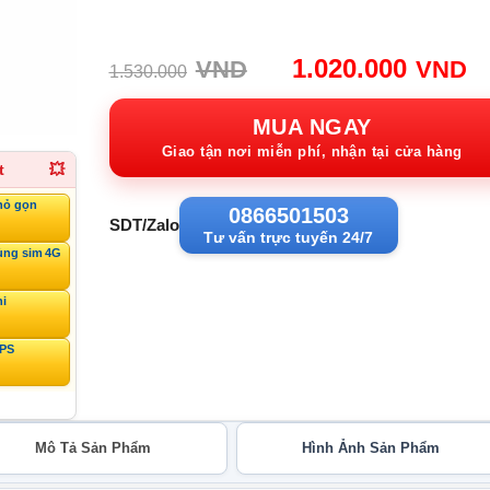
Giá
G
1.020.000
VND
VND
1.530.000
gốc:
h
1.530.000VND.
tạ
MUA NGAY
1
Giao tận nơi miễn phí, nhận tại cửa hàng
t
💥
hỏ gọn
0866501503
SDT/Zalo
Tư vấn trực tuyến 24/7
ùng sim 4G
ni
GPS
Mô Tả Sản Phẩm
Hình Ảnh Sản Phẩm