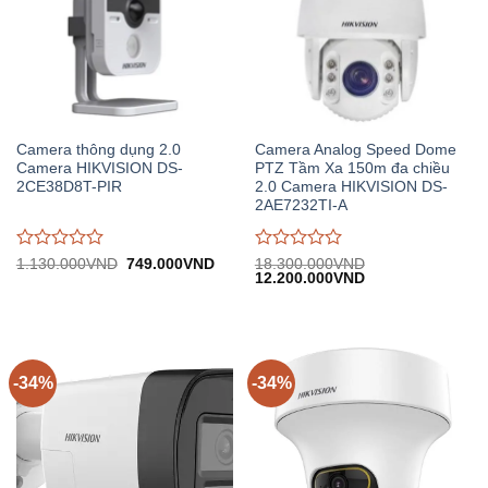
Camera thông dụng 2.0
Camera Analog Speed Dome
Camera HIKVISION DS-
PTZ Tầm Xa 150m đa chiều
2CE38D8T-PIR
2.0 Camera HIKVISION DS-
2AE7232TI-A
Được
Được
Giá
Giá
1.130.000
VND
749.000
VND
18.300.000
VND
gốc:
hiện
Giá
Giá
12.200.000
VND
đánh
đánh
1.130.000VND.
tại:
gốc:
hiện
giá
giá
749.000VND.
18.300.000VND.
tại:
0
0
12.200.000VND.
trên
trên
5
5
-34%
-34%