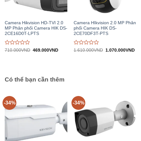
Camera Hikvision HD-TVI 2.0
Camera HIkvision 2.0 MP Phân
MP Phân phối Camera HIK DS-
phối Camera HIK DS-
2CE16D0T-LPTS
2CE70DF3T-PTS
Được
Được
Giá
Giá
Giá
Gi
710.000
VND
469.000
VND
1.610.000
VND
1.070.000
VND
gốc:
hiện
gốc:
hiệ
đánh
đánh
710.000VND.
tại:
1.610.000VND.
tại:
giá
giá
469.000VND.
1.
0
0
trên
trên
5
5
Có thể bạn cần thêm
-34%
-34%