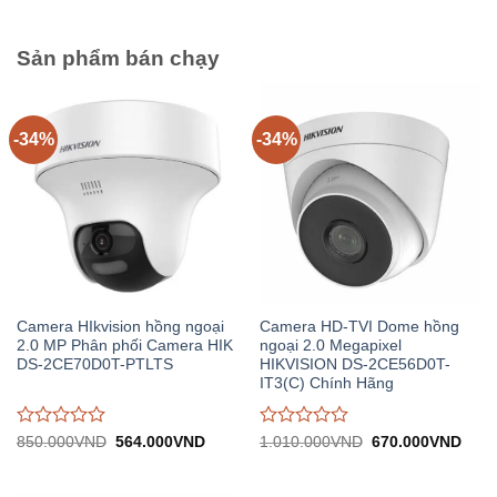
0
0
trên
trên
5
5
Sản phẩm bán chạy
-34%
-34%
Camera HIkvision hồng ngoại
Camera HD-TVI Dome hồng
2.0 MP Phân phối Camera HIK
ngoại 2.0 Megapixel
DS-2CE70D0T-PTLTS
HIKVISION DS-2CE56D0T-
IT3(C) Chính Hãng
Được
Được
Giá
Giá
Giá
Giá
850.000
VND
564.000
VND
1.010.000
VND
670.000
VND
gốc:
hiện
gốc:
hiện
đánh
đánh
850.000VND.
tại:
1.010.000VND.
tại:
giá
giá
564.000VND.
670.
0
0