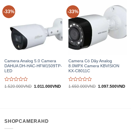
trên
trên
5
5
-33%
-33%
Camera Analog 5.0 Camera
Camera Có Dây Analog
DAHUA DH-HAC-HFW1509TP-
8.0MPX Camera KBVISION
LED
KX-C8011C
Được
Được
Giá
Giá
Giá
Gi
1.520.000
VND
1.011.000
VND
1.650.000
VND
1.097.500
VND
gốc:
hiện
gốc:
hiệ
đánh
đánh
1.520.000VND.
tại:
1.650.000VND.
tại:
giá
giá
1.011.000VND.
1.
0
0
trên
trên
5
5
SHOPCAMERAHD