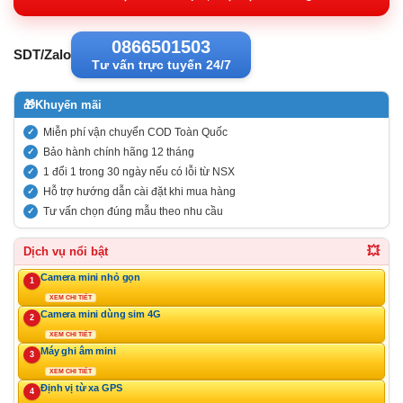
600.000VND
0866501503
SDT/Zalo
Tư vấn trực tuyến 24/7
🎁
Khuyến mãi
Miễn phí vận chuyển COD Toàn Quốc
Bảo hành chính hãng 12 tháng
1 đổi 1 trong 30 ngày nếu có lỗi từ NSX
Hỗ trợ hướng dẫn cài đặt khi mua hàng
Tư vấn chọn đúng mẫu theo nhu cầu
💥
Dịch vụ nổi bật
Camera mini nhỏ gọn
1
XEM CHI TIẾT
Camera mini dùng sim 4G
2
XEM CHI TIẾT
Máy ghi âm mini
3
XEM CHI TIẾT
Định vị từ xa GPS
4