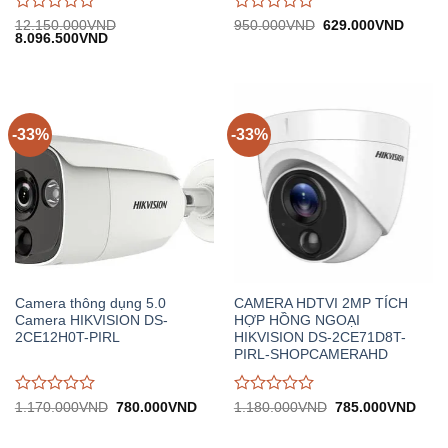
Được
Được
Giá
Giá
12.150.000
VND
950.000
VND
629.000
VND
Giá
Giá
gốc:
hiện
8.096.500
VND
đánh
đánh
gốc:
hiện
950.000VND.
tại:
giá
giá
12.150.000VND.
tại:
629.0
0
0
8.096.500VND.
trên
trên
5
5
-33%
-33%
Camera thông dụng 5.0
CAMERA HDTVI 2MP TÍCH
Camera HIKVISION DS-
HỢP HỒNG NGOẠI
2CE12H0T-PIRL
HIKVISION DS-2CE71D8T-
PIRL-SHOPCAMERAHD
Được
Được
Giá
Giá
Giá
Giá
1.170.000
VND
780.000
VND
1.180.000
VND
785.000
VND
gốc:
hiện
gốc:
hiện
đánh
đánh
1.170.000VND.
tại:
1.180.000VND.
tại:
giá
giá
780.000VND.
785.