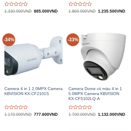
Được
Được
Giá
Giá
Giá
Gi
1.330.000
VND
885.000
VND
1.860.000
VND
1.235.500
VND
gốc:
hiện
gốc:
hiệ
đánh
đánh
1.330.000VND.
tại:
1.860.000VND.
tại:
giá
giá
885.000VND.
1.
0
0
trên
trên
5
5
-34%
-33%
Camera 4 in 1 2.0MPX Camera
Camera Dome có màu 4 in 1
KBVISION KX-CF2101S
5.0MPX Camera KBVISION
KX-CF5102LQ-A
Được
Được
Giá
Giá
Giá
Gi
1.170.000
VND
777.600
VND
1.700.000
VND
1.132.000
VND
gốc:
hiện
gốc:
hiệ
đánh
đánh
1.170.000VND.
tại:
1.700.000VND.
tại:
giá
giá
777.600VND.
1.
0
0