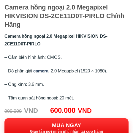
Camera hồng ngoại 2.0 Megapixel
HIKVISION DS-2CE11D0T-PIRLO Chính
Hãng
Camera hồng ngoại 2.0 Megapixel HIKVISION DS-
2CE11D0T-PIRLO
– Cảm biến hình ảnh: CMOS.
– Độ phân giải
camera
: 2.0 Megapixel (1920 × 1080).
– Ống kính: 3.6 mm.
– Tầm quan sát hồng ngoại: 20 mét.
Giá
Giá
600.000
VND
VND
900.000
gốc:
hiện
900.000VND.
tại:
MUA NGAY
Giao tận nơi miễn phí, nhận tại cửa hàng