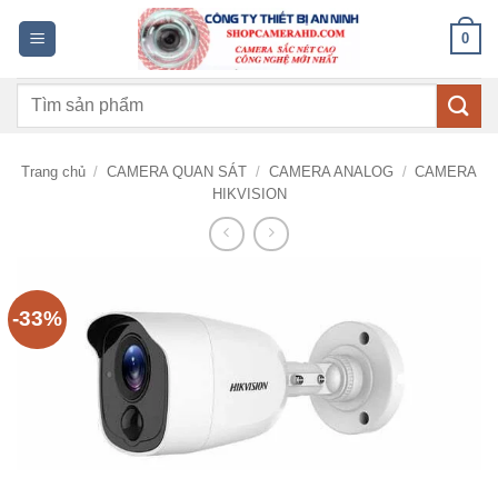
Bỏ
0
qua
nội
Tìm
dung
kiếm:
Trang chủ
/
CAMERA QUAN SÁT
/
CAMERA ANALOG
/
CAMERA
HIKVISION
-33%