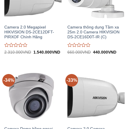
Camera 2.0 Megapixel
Camera thông dụng Tầm xa
HIKVISION DS-2CE12DFT-
25m 2.0 Camera HIKVISION
PIRXOF Chính Hãng
DS-2CE16D0T-IR (C)
Được
Được
Giá
Giá
Giá
Giá
2.310.000
VND
1.540.000
VND
660.000
VND
440.000
VND
gốc:
hiện
gốc:
hiện
đánh
đánh
2.310.000VND.
tại:
660.000VND.
tại:
giá
giá
1.540.000VND.
440.0
0
0
trên
trên
5
5
-34%
-33%
Camera Dome hồng ngoại
Camera 2.0 Camera