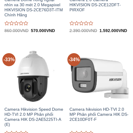
nhìn xa 30 mét 2.0 Megapixel
HIKVISION DS-2CE12DFT-
HIKVISION DS-2CE76D3T-ITM
PIRXOF
Chính Hãng
Được
Được
Giá
Giá
Giá
Gi
860.000
VND
570.000
VND
2.390.000
VND
1.592.000
VND
gốc:
hiện
gốc:
hiệ
đánh
đánh
860.000VND.
tại:
2.390.000VND.
tại:
giá
giá
570.000VND.
1.
0
0
trên
trên
5
5
-33%
-34%
Camera Hikvision Speed Dome
Camera hikvision HD-TVI 2.0
HD-TVI 2.0 MP Phân phối
MP Phân phối Camera HIK DS-
Camera HIK DS-2AE5225TI-A
2CE10DF0T-F
(E)