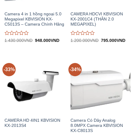
Camera 4 in 1 hồng ngoại 5.0
CAMERA HDCVI KBVISION
Megapixel KBVISION KX-
KX-2001C4 (THÂN 2.0
C5013S – Camera Chính Hãng
MEGAPIXEL)
Được
Được
Giá
Giá
Giá
Giá
1.430.000
VND
948.000
VND
1.200.000
VND
795.000
VND
gốc:
hiện
gốc:
hiện
đánh
đánh
1.430.000VND.
tại:
1.200.000VND.
tại:
giá
giá
948.000VND.
795.
0
0
trên
trên
5
5
-33%
-34%
CAMERA HD 4IN1 KBVISION
Camera Có Dây Analog
KX-2013S4
8.0MPX Camera KBVISION
KX-C8013S