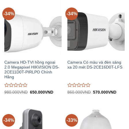
trên
trên
5
5
-34%
-34%
Camera HD-TVI hồng ngoại
Camera Có màu và đèn sáng
2.0 Megapixel HIKVISION DS-
xa 20 mét DS-2CE16D0T-LFS
2CE11D0T-PIRLPO Chính
Hãng
Được
Được
Giá
Giá
Giá
Giá
980.000
VND
650.000
VND
860.000
VND
570.000
VND
gốc:
hiện
gốc:
hiện
đánh
đánh
980.000VND.
tại:
860.000VND.
tại:
giá
giá
650.000VND.
570.0
0
0
trên
trên
5
5
-34%
-33%