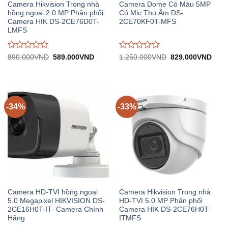
Camera Hikvision Trong nhà
Camera Dome Có Màu 5MP
hồng ngoại 2.0 MP Phân phối
Có Mic Thu Âm DS-
Camera HIK DS-2CE76D0T-
2CE70KF0T-MFS
LMFS
Được
Được
Giá
Giá
Giá
Giá
890.000
VND
589.000
VND
1.250.000
VND
829.000
VND
gốc:
hiện
gốc:
hiện
đánh
đánh
890.000VND.
tại:
1.250.000VND.
tại:
giá
giá
589.000VND.
829.
0
0
trên
trên
5
5
-34%
-33%
Camera HD-TVI hồng ngoại
Camera Hikvision Trong nhà
5.0 Megapixel HIKVISION DS-
HD-TVI 5.0 MP Phân phối
2CE16H0T-IT- Camera Chính
Camera HIK DS-2CE76H0T-
Hãng
ITMFS