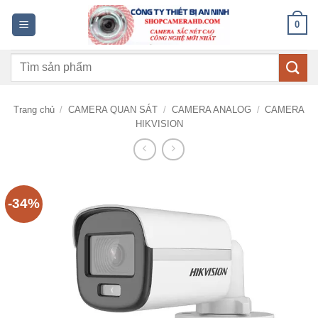
Bỏ
0
qua
nội
Tìm
dung
kiếm:
Trang chủ
/
CAMERA QUAN SÁT
/
CAMERA ANALOG
/
CAMERA
HIKVISION
-34%