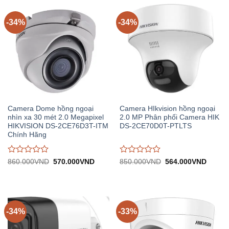
-34%
-34%
Camera Dome hồng ngoại
Camera HIkvision hồng ngoại
nhìn xa 30 mét 2.0 Megapixel
2.0 MP Phân phối Camera HIK
HIKVISION DS-2CE76D3T-ITM
DS-2CE70D0T-PTLTS
Chính Hãng
Được
Được
Giá
Giá
Giá
Giá
860.000
VND
570.000
VND
850.000
VND
564.000
VND
gốc:
hiện
gốc:
hiện
đánh
đánh
860.000VND.
tại:
850.000VND.
tại:
giá
giá
570.000VND.
564.0
0
0
trên
trên
5
5
-34%
-33%