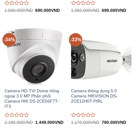
Được
Được
Giá
Giá
Giá
Giá
1.040.000
VND
690.000
VND
1.050.000
VND
699.000
VND
gốc:
hiện
gốc:
hiện
đánh
đánh
1.040.000VND.
tại:
1.050.000VND.
tại:
giá
giá
690.000VND.
699.
0
0
trên
trên
5
5
-34%
-33%
Camera HD-TVI Dome hồng
Camera thông dụng 5.0
ngoại 3.0 MP Phân phối
Camera HIKVISION DS-
Camera HIK DS-2CE56F7T-
2CE12H0T-PIRL
IT3
Được
Được
Giá
Giá
Giá
Giá
2.180.000
VND
1.449.000
VND
1.170.000
VND
780.000
VND
gốc:
hiện
gốc:
hiện
đánh
đánh
2.180.000VND.
tại:
1.170.000VND.
tại:
giá
giá
1.449.000VND.
780.