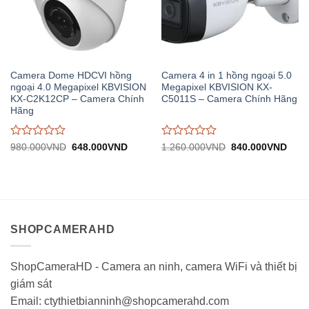
Camera Dome HDCVI hồng
Camera 4 in 1 hồng ngoại 5.0
ngoại 4.0 Megapixel KBVISION
Megapixel KBVISION KX-
KX-C2K12CP – Camera Chính
C5011S – Camera Chính Hãng
Hãng
Được
Được
Giá
Giá
Giá
Giá
980.000
VND
648.000
VND
1.260.000
VND
840.000
VND
gốc:
hiện
gốc:
hiện
đánh
đánh
980.000VND.
tại:
1.260.000VND.
tại:
giá
giá
648.000VND.
840.
0
0
trên
trên
5
5
SHOPCAMERAHD
ShopCameraHD - Camera an ninh, camera WiFi và thiết bị
giám sát
Email: ctythietbianninh@shopcamerahd.com