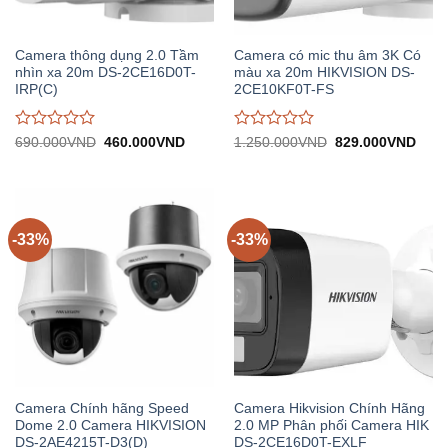
Camera thông dụng 2.0 Tầm
Camera có mic thu âm 3K Có
nhìn xa 20m DS-2CE16D0T-
màu xa 20m HIKVISION DS-
IRP(C)
2CE10KF0T-FS
Được
Được
Giá
Giá
Giá
Giá
690.000
VND
460.000
VND
1.250.000
VND
829.000
VND
gốc:
hiện
gốc:
hiện
đánh
đánh
690.000VND.
tại:
1.250.000VND.
tại:
giá
giá
460.000VND.
829.
0
0
trên
trên
5
5
-33%
-33%
Camera Chính hãng Speed
Camera Hikvision Chính Hãng
Dome 2.0 Camera HIKVISION
2.0 MP Phân phối Camera HIK
DS-2AE4215T-D3(D)
DS-2CE16D0T-EXLF