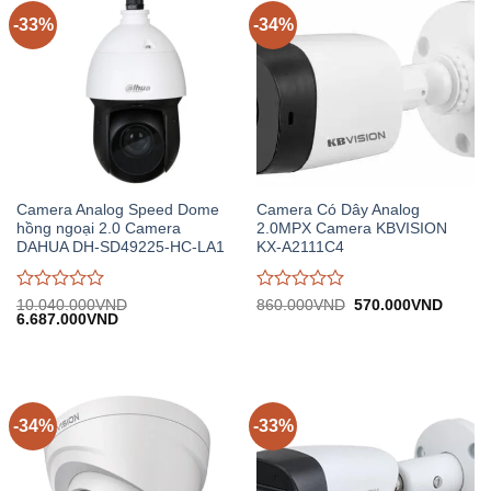
5
5
-33%
-34%
Camera Analog Speed Dome
Camera Có Dây Analog
hồng ngoại 2.0 Camera
2.0MPX Camera KBVISION
DAHUA DH-SD49225-HC-LA1
KX-A2111C4
Được
Được
Giá
Giá
10.040.000
VND
860.000
VND
570.000
VND
Giá
Giá
gốc:
hiện
6.687.000
VND
đánh
đánh
gốc:
hiện
860.000VND.
tại:
giá
giá
10.040.000VND.
tại:
570.0
0
0
6.687.000VND.
trên
trên
5
5
-34%
-33%