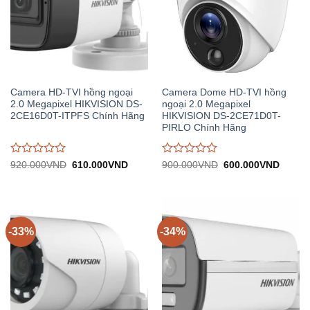
Camera HD-TVI hồng ngoại
Camera Dome HD-TVI hồng
2.0 Megapixel HIKVISION DS-
ngoại 2.0 Megapixel
2CE16D0T-ITPFS Chính Hãng
HIKVISION DS-2CE71D0T-
PIRLO Chính Hãng
Được
Được
Giá
Giá
Giá
Giá
920.000
VND
610.000
VND
900.000
VND
600.000
VND
gốc:
hiện
gốc:
hiện
đánh
đánh
920.000VND.
tại:
900.000VND.
tại:
giá
giá
610.000VND.
600.0
0
0
trên
trên
5
5
-33%
-34%