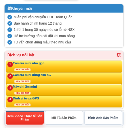
🎁
Khuyến mãi
Miễn phí vận chuyển COD Toàn Quốc
Bảo hành chính hãng 12 tháng
1 đổi 1 trong 30 ngày nếu có lỗi từ NSX
Hỗ trợ hướng dẫn cài đặt khi mua hàng
Tư vấn chọn đúng mẫu theo nhu cầu
💥
Dịch vụ nổi bật
Camera mini nhỏ gọn
1
XEM CHI TIẾT
Camera mini dùng sim 4G
2
XEM CHI TIẾT
Máy ghi âm mini
3
XEM CHI TIẾT
Định vị từ xa GPS
4
XEM CHI TIẾT
Xem Video Thực tế Sản
Mô Tả Sản Phẩm
Hình Ảnh Sản Phẩm
Phẩm