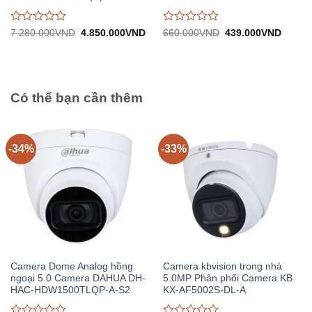
Được
Được
Giá
Giá
Giá
Giá
7.280.000
VND
4.850.000
VND
660.000
VND
439.000
VND
gốc:
hiện
gốc:
hiện
đánh
đánh
7.280.000VND.
tại:
660.000VND.
tại:
giá
giá
4.850.000VND.
439.0
0
0
trên
trên
5
5
Có thể bạn cần thêm
-34%
-33%
Camera Dome Analog hồng
Camera kbvision trong nhà
ngoại 5.0 Camera DAHUA DH-
5.0MP Phân phối Camera KB
HAC-HDW1500TLQP-A-S2
KX-AF5002S-DL-A