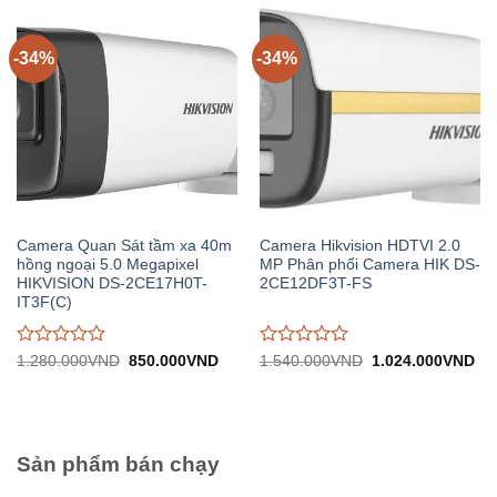
0
0
trên
trên
5
5
-34%
-34%
Camera Quan Sát tầm xa 40m
Camera Hikvision HDTVI 2.0
hồng ngoại 5.0 Megapixel
MP Phân phối Camera HIK DS-
HIKVISION DS-2CE17H0T-
2CE12DF3T-FS
IT3F(C)
Được
Được
Giá
Giá
Giá
Gi
1.280.000
VND
850.000
VND
1.540.000
VND
1.024.000
VND
gốc:
hiện
gốc:
hiệ
đánh
đánh
1.280.000VND.
tại:
1.540.000VND.
tại:
giá
giá
850.000VND.
1.
0
0
trên
trên
5
5
Sản phẩm bán chạy