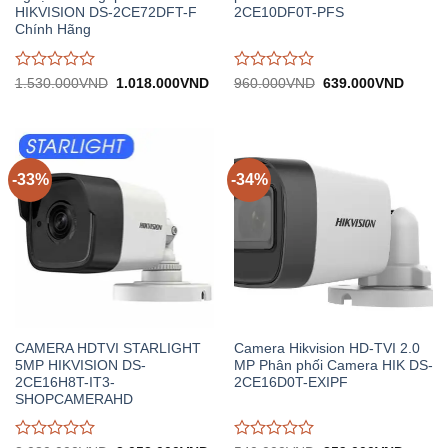
HIKVISION DS-2CE72DFT-F
2CE10DF0T-PFS
Chính Hãng
Được
Được
Giá
Giá
Giá
Giá
1.530.000
VND
1.018.000
VND
960.000
VND
639.000
VND
gốc:
hiện
gốc:
hiện
đánh
đánh
1.530.000VND.
tại:
960.000VND.
tại:
giá
giá
1.018.000VND.
639.0
0
0
trên
trên
5
5
-33%
-34%
CAMERA HDTVI STARLIGHT
Camera Hikvision HD-TVI 2.0
5MP HIKVISION DS-
MP Phân phối Camera HIK DS-
2CE16H8T-IT3-
2CE16D0T-EXIPF
SHOPCAMERAHD