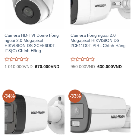
Camera HD-TVI Dome hồng
Camera hồng ngoại 2.0
ngoại 2.0 Megapixel
Megapixel HIKVISION DS-
HIKVISION DS-2CE56D0T-
2CE11D0T-PIRL Chính Hãng
IT3(C) Chính Hãng
Được
Được
Giá
Giá
Giá
Giá
1.010.000
VND
670.000
VND
950.000
VND
630.000
VND
gốc:
hiện
gốc:
hiện
đánh
đánh
1.010.000VND.
tại:
950.000VND.
tại:
giá
giá
670.000VND.
630.0
0
0
trên
trên
5
5
-34%
-33%