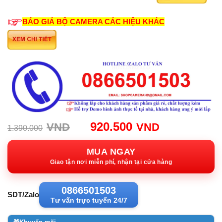
BÁO GIÁ BỘ CAMERA CÁC HIỆU KHÁC
Giá
Giá
920.500
VND
VND
1.390.000
gốc:
hiện
1.390.000VND.
tại:
MUA NGAY
920.500VN
Giao tận nơi miễn phí, nhận tại cửa hàng
0866501503
SDT/Zalo
Tư vấn trực tuyến 24/7