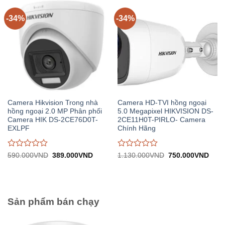
5
5
-34%
-34%
Camera Hikvision Trong nhà
Camera HD-TVI hồng ngoại
hồng ngoại 2.0 MP Phân phối
5.0 Megapixel HIKVISION DS-
Camera HIK DS-2CE76D0T-
2CE11H0T-PIRLO- Camera
EXLPF
Chính Hãng
Được
Được
Giá
Giá
Giá
Giá
590.000
VND
389.000
VND
1.130.000
VND
750.000
VND
gốc:
hiện
gốc:
hiện
đánh
đánh
590.000VND.
tại:
1.130.000VND.
tại:
giá
giá
389.000VND.
750.
0
0
trên
trên
5
5
Sản phẩm bán chạy