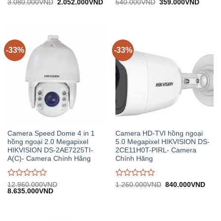
Được
Được
Giá
Giá
Giá
Giá
3.080.000
VND
2.052.000
VND
540.000
VND
359.000
VND
gốc:
hiện
gốc:
hiện
đánh
đánh
3.080.000VND.
tại:
540.000VND.
tại:
giá
giá
2.052.000VND.
359.0
0
0
trên
trên
5
5
-33%
-33%
Camera Speed Dome 4 in 1
Camera HD-TVI hồng ngoại
hồng ngoại 2.0 Megapixel
5.0 Megapixel HIKVISION DS-
HIKVISION DS-2AE7225TI-
2CE11H0T-PIRL- Camera
A(C)- Camera Chính Hãng
Chính Hãng
Được
Được
Giá
Giá
12.960.000
VND
1.260.000
VND
840.000
VND
Giá
Giá
gốc:
hiện
8.635.000
VND
đánh
đánh
gốc:
hiện
1.260.000VND.
tại:
giá
giá
12.960.000VND.
tại:
840.
0
0
8.635.000VND.
trên
trên