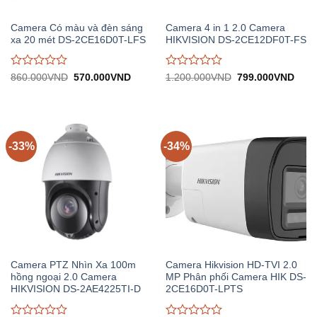
Camera Có màu và đèn sáng
Camera 4 in 1 2.0 Camera
xa 20 mét DS-2CE16D0T-LFS
HIKVISION DS-2CE12DF0T-FS
Được
Được
Giá
Giá
Giá
Giá
860.000
VND
570.000
VND
1.200.000
VND
799.000
VND
gốc:
hiện
gốc:
hiện
đánh
đánh
860.000VND.
tại:
1.200.000VND.
tại:
giá
giá
570.000VND.
799.
0
0
trên
trên
5
5
-33%
-34%
Camera PTZ Nhìn Xa 100m
Camera Hikvision HD-TVI 2.0
hồng ngoại 2.0 Camera
MP Phân phối Camera HIK DS-
HIKVISION DS-2AE4225TI-D
2CE16D0T-LPTS