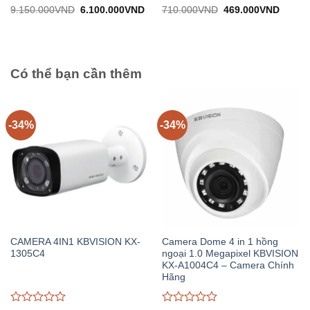
Được
Được
Giá
Giá
Giá
Giá
9.150.000
VND
6.100.000
VND
710.000
VND
469.000
VND
gốc:
hiện
gốc:
hiện
đánh
đánh
9.150.000VND.
tại:
710.000VND.
tại:
giá
giá
6.100.000VND.
469.0
0
0
trên
trên
5
5
Có thể bạn cần thêm
-34%
-34%
CAMERA 4IN1 KBVISION KX-
Camera Dome 4 in 1 hồng
1305C4
ngoại 1.0 Megapixel KBVISION
KX-A1004C4 – Camera Chính
Hãng