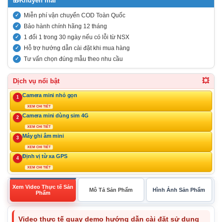
🎁
Khuyến mãi
Miễn phí vận chuyển COD Toàn Quốc
Bảo hành chính hãng 12 tháng
1 đổi 1 trong 30 ngày nếu có lỗi từ NSX
Hỗ trợ hướng dẫn cài đặt khi mua hàng
Tư vấn chọn đúng mẫu theo nhu cầu
💥
Dịch vụ nổi bật
Camera mini nhỏ gọn
1
XEM CHI TIẾT
Camera mini dùng sim 4G
2
XEM CHI TIẾT
Máy ghi âm mini
3
XEM CHI TIẾT
Định vị từ xa GPS
4
XEM CHI TIẾT
Xem Video Thực tế Sản
Mô Tả Sản Phẩm
Hình Ảnh Sản Phẩm
Phẩm
Video thực tế quay demo hướng dẫn cài đặt sử dụng