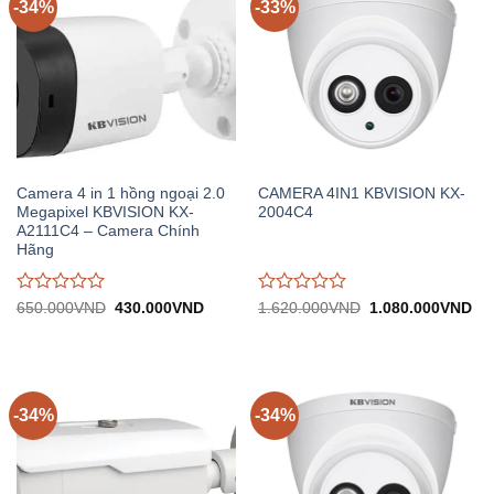
-34%
-33%
Camera 4 in 1 hồng ngoại 2.0
CAMERA 4IN1 KBVISION KX-
Megapixel KBVISION KX-
2004C4
A2111C4 – Camera Chính
Hãng
Được
Được
Giá
Giá
Giá
Gi
650.000
VND
430.000
VND
1.620.000
VND
1.080.000
VND
gốc:
hiện
gốc:
hiệ
đánh
đánh
650.000VND.
tại:
1.620.000VND.
tại:
giá
giá
430.000VND.
1.
0
0
trên
trên
5
5
-34%
-34%