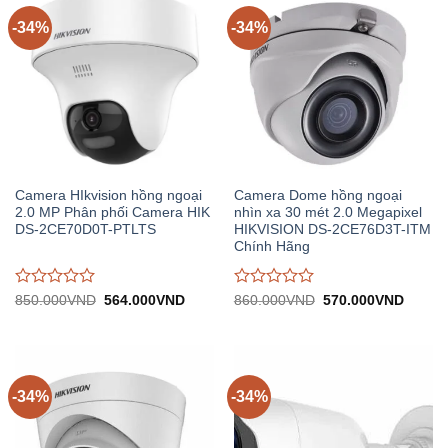
-34%
-34%
Camera HIkvision hồng ngoại
Camera Dome hồng ngoại
2.0 MP Phân phối Camera HIK
nhìn xa 30 mét 2.0 Megapixel
DS-2CE70D0T-PTLTS
HIKVISION DS-2CE76D3T-ITM
Chính Hãng
Được
Được
Giá
Giá
Giá
Giá
850.000
VND
564.000
VND
860.000
VND
570.000
VND
gốc:
hiện
gốc:
hiện
đánh
đánh
850.000VND.
tại:
860.000VND.
tại:
giá
giá
564.000VND.
570.0
0
0
trên
trên
5
5
-34%
-34%