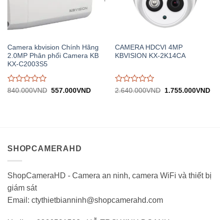
Camera kbvision Chính Hãng
CAMERA HDCVI 4MP
2.0MP Phân phối Camera KB
KBVISION KX-2K14CA
KX-C2003S5
Được
Được
Giá
Giá
Giá
Gi
840.000
VND
557.000
VND
2.640.000
VND
1.755.000
VND
gốc:
hiện
gốc:
hiệ
đánh
đánh
840.000VND.
tại:
2.640.000VND.
tại:
giá
giá
557.000VND.
1.
0
0
trên
trên
5
5
SHOPCAMERAHD
ShopCameraHD - Camera an ninh, camera WiFi và thiết bị
giám sát
Email: ctythietbianninh@shopcamerahd.com