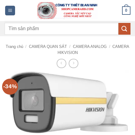
Bỏ
0
qua
nội
Tìm
dung
kiếm:
Trang chủ
/
CAMERA QUAN SÁT
/
CAMERA ANALOG
/
CAMERA
HIKVISION
-34%