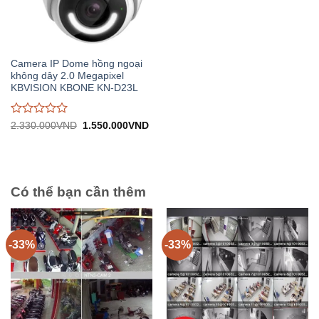
Camera IP Dome hồng ngoại
không dây 2.0 Megapixel
KBVISION KBONE KN-D23L
Được
Giá
Giá
2.330.000
VND
1.550.000
VND
gốc:
hiện
đánh
2.330.000VND.
tại:
giá
1.550.000VND.
0
trên
5
Có thể bạn cần thêm
-33%
-33%