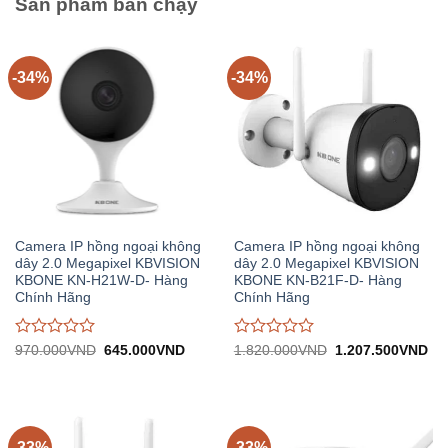
Sản phẩm bán chạy
-34%
-34%
Camera IP hồng ngoại không
Camera IP hồng ngoại không
dây 2.0 Megapixel KBVISION
dây 2.0 Megapixel KBVISION
KBONE KN-H21W-D- Hàng
KBONE KN-B21F-D- Hàng
Chính Hãng
Chính Hãng
Được
Được
Giá
Giá
Giá
Gi
970.000
VND
645.000
VND
1.820.000
VND
1.207.500
VND
gốc:
hiện
gốc:
hiệ
đánh
đánh
970.000VND.
tại:
1.820.000VND.
tại:
giá
giá
645.000VND.
1.
0
0
trên
trên
5
5
-33%
-33%