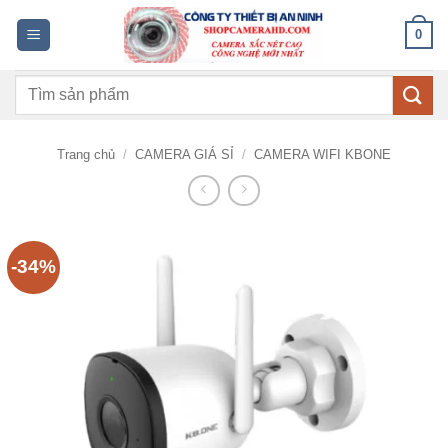
Bỏ
0
qua
nội
Tìm
dung
kiếm:
Trang chủ
/
CAMERA GIÁ SỈ
/
CAMERA WIFI KBONE
-34%