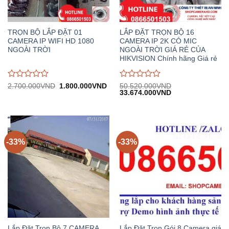
TRỌN BỘ LẮP ĐẶT 01
LẮP ĐẶT TRỌN BỘ 16
CAMERA IP WIFI HD 1080
CAMERA IP 2K CÓ MIC
NGOÀI TRỜI
NGOÀI TRỜI GIÁ RẺ CỦA
HIKVISION Chính hãng Giá rẻ
Được
Được
Giá
Giá
2.700.000
VND
1.800.000
VND
50.520.000
VND
gốc:
hiện
Giá
Giá
33.674.000
VND
đánh
đánh
2.700.000VND.
tại:
gốc:
hiện
giá
giá
1.800.000VND.
50.520.000VND.
tại:
0
0
33.674.000VND.
trên
trên
5
5
-33%
-33%
Lắp Đặt Trọn Bộ 7 CAMERA
Lắp Đặt Trọn Gói 8 Camera giá