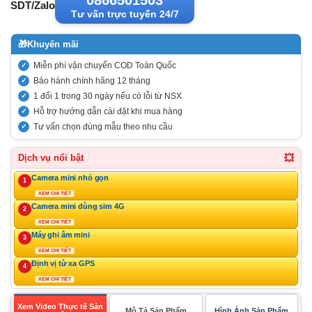
SDT/Zalo
Tư vấn trực tuyến 24/7
🎁
Khuyến mãi
Miễn phí vận chuyển COD Toàn Quốc
Bảo hành chính hãng 12 tháng
1 đổi 1 trong 30 ngày nếu có lỗi từ NSX
Hỗ trợ hướng dẫn cài đặt khi mua hàng
Tư vấn chọn đúng mẫu theo nhu cầu
💥
Dịch vụ nổi bật
Camera mini nhỏ gọn
1
XEM CHI TIẾT
Camera mini dùng sim 4G
2
XEM CHI TIẾT
Máy ghi âm mini
3
XEM CHI TIẾT
Định vị từ xa GPS
4
XEM CHI TIẾT
Xem Video Thực tế Sản
Mô Tả Sản Phẩm
Hình Ảnh Sản Phẩm