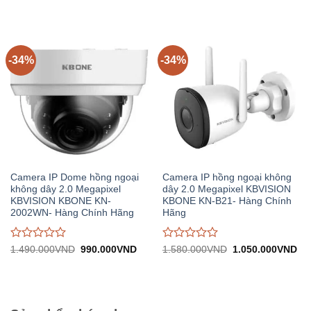
gốc:
hiện
gốc:
hiệ
đánh
đánh
2.300.000VND.
tại:
1.560.000VND.
tại:
giá
giá
1.530.000VND.
1.
0
0
trên
trên
5
5
-34%
-34%
Camera IP Dome hồng ngoại
Camera IP hồng ngoại không
không dây 2.0 Megapixel
dây 2.0 Megapixel KBVISION
KBVISION KBONE KN-
KBONE KN-B21- Hàng Chính
2002WN- Hàng Chính Hãng
Hãng
Được
Được
Giá
Giá
Giá
Gi
1.490.000
VND
990.000
VND
1.580.000
VND
1.050.000
VND
gốc:
hiện
gốc:
hiệ
đánh
đánh
1.490.000VND.
tại:
1.580.000VND.
tại:
giá
giá
990.000VND.
1.
0
0
trên
trên
5
5