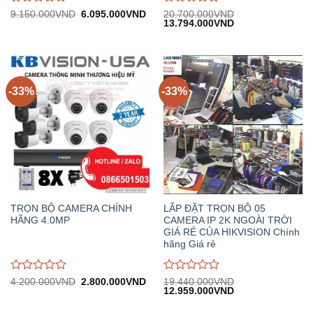
Được
Được
Giá
Giá
9.150.000
VND
6.095.000
VND
20.700.000
VND
gốc:
hiện
Giá
Giá
13.794.000
VND
đánh
đánh
9.150.000VND.
tại:
gốc:
hiện
giá
giá
6.095.000VND.
20.700.000VND.
tại:
0
0
13.794.000VND.
trên
trên
5
5
-33%
-33%
TRỌN BỘ CAMERA CHÍNH
LẮP ĐẶT TRỌN BỘ 05
HÃNG 4.0MP
CAMERA IP 2K NGOÀI TRỜI
GIÁ RẺ CỦA HIKVISION Chính
hãng Giá rẻ
Được
Được
Giá
Giá
4.200.000
VND
2.800.000
VND
19.440.000
VND
gốc:
hiện
Giá
Giá
12.959.000
VND
đánh
đánh
4.200.000VND.
tại:
gốc:
hiện
giá
giá
2.800.000VND.
19.440.000VND.
tại: