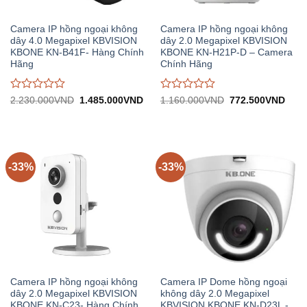
Camera IP hồng ngoại không
Camera IP hồng ngoại không
dây 4.0 Megapixel KBVISION
dây 2.0 Megapixel KBVISION
KBONE KN-B41F- Hàng Chính
KBONE KN-H21P-D – Camera
Hãng
Chính Hãng
Được
Được
Giá
Giá
Giá
Giá
2.230.000
VND
1.485.000
VND
1.160.000
VND
772.500
VND
gốc:
hiện
gốc:
hiện
đánh
đánh
2.230.000VND.
tại:
1.160.000VND.
tại:
giá
giá
1.485.000VND.
772.
0
0
trên
trên
5
5
-33%
-33%
Camera IP hồng ngoại không
Camera IP Dome hồng ngoại
dây 2.0 Megapixel KBVISION
không dây 2.0 Megapixel
KBONE KN-C23- Hàng Chính
KBVISION KBONE KN-D23L -