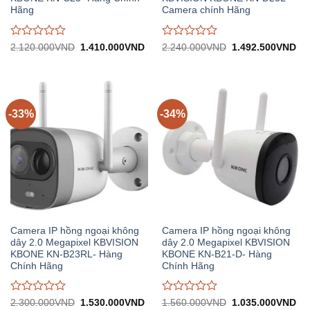
Hãng
Camera chính Hãng
Được
Được
Giá
Giá
Giá
Gi
2.120.000
VND
1.410.000
VND
2.240.000
VND
1.492.500
VND
gốc:
hiện
gốc:
hiệ
đánh
đánh
2.120.000VND.
tại:
2.240.000VND.
tại:
giá
giá
1.410.000VND.
1.
0
0
trên
trên
5
5
-33%
-34%
Camera IP hồng ngoại không
Camera IP hồng ngoại không
dây 2.0 Megapixel KBVISION
dây 2.0 Megapixel KBVISION
KBONE KN-B23RL- Hàng
KBONE KN-B21-D- Hàng
Chính Hãng
Chính Hãng
Được
Được
Giá
Giá
Giá
Gi
2.300.000
VND
1.530.000
VND
1.560.000
VND
1.035.000
VND