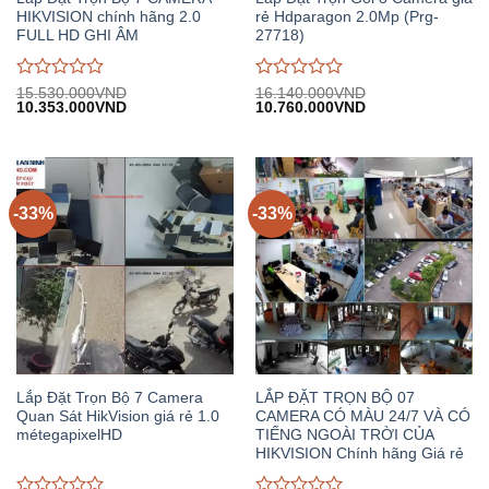
HIKVISION chính hãng 2.0
rẻ Hdparagon 2.0Mp (Prg-
FULL HD GHI ÂM
27718)
Được
Được
15.530.000
VND
16.140.000
VND
Giá
Giá
Giá
Giá
10.353.000
VND
10.760.000
VND
đánh
đánh
gốc:
hiện
gốc:
hiện
giá
giá
15.530.000VND.
tại:
16.140.000VND.
tại:
0
0
10.353.000VND.
10.760.000VND.
trên
trên
5
5
-33%
-33%
Lắp Đặt Trọn Bộ 7 Camera
LẮP ĐẶT TRỌN BỘ 07
Quan Sát HikVision giá rẻ 1.0
CAMERA CÓ MÀU 24/7 VÀ CÓ
métegapixelHD
TIẾNG NGOÀI TRỜI CỦA
HIKVISION Chính hãng Giá rẻ