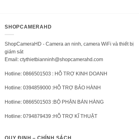
0
0
12.959.000VND.
trên
trên
5
5
SHOPCAMERAHD
ShopCameraHD - Camera an ninh, camera WiFi và thiết bị
giám sát
Email: ctythietbianninh@shopcamerahd.com
Hotline: 0866501503 : HỖ TRỢ KINH DOANH
Hotline: 0394859000 :HỖ TRỢ BẢO HÀNH
Hotline: 0866501503 :BỘ PHẬN BÁN HÀNG
Hotline: 0794879439 :HỖ TRỢ KĨ THUẬT
QUY ĐỊNH – CHÍNH SÁCH