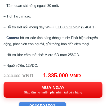
– Tầm quan sát hồng ngoại: 30 mét.
– Tích hợp micro.
– Hỗ trợ kết nối không dây Wi-Fi IEEE802.11b/g/n (2.4GHz).
–
Camera
hỗ trợ các tính năng thông minh: Phát hiện chuyển
động, phát hiện con người, gửi thông báo đến điện thoại.
– Hỗ trợ khe cắm thẻ nhớ Micro SD max 256GB.
– Nguồn điện: 12VDC.
Giá
Giá
1.335.000
VND
VND
2.010.000
gốc:
hiện
2.010.000VND.
tại:
MUA NGAY
1.335.00
Giao tận nơi miễn phí, nhận tại cửa hàng
0866501503