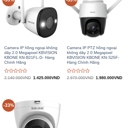
Camera IP hồng ngoại không
Camera IP PTZ hồng ngoại
dây 2.0 Megapixel KBVISION
không dây 2.0 Megapixel
KBONE KN-B21FL-D- Hàng
KBVISION KBONE KN-S25F-
Chính Hãng
Hàng Chính Hãng
Được
Được
Giá
Giá
Giá
Gi
2.140.000
VND
1.425.000
VND
2.970.000
VND
1.980.000
VND
gốc:
hiện
gốc:
hiệ
đánh
đánh
2.140.000VND.
tại:
2.970.000VND.
tại:
giá
giá
1.425.000VND.
1.
0
0
trên
trên
5
5
-33%