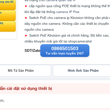
ùng sim 4G
►
cấp nguồn qua cổng POE thiết bị mạng không thể t
khi lắp đặt hệ thống
camera IP Poe
.
ni
►
Switch PoE cho camera ip Kbvision không cần phải 
dây nguồn cho camera. Không cần các thiết bị chuyển 
GPS
nguồn cho camera
►
Switch PoE Kbvision
giá rẻ,chính hãng, Độ bền cao,
nhiều khuyến mãi giá tốt tại shopcamerahd
0866501503
SDT/Zalo
Tư vấn trực tuyến 24/7
Mô Tả Sản Phẩm
Hình Ảnh Sản Phẩm
n cài đặt sử dụng thiết bị
ẩm.