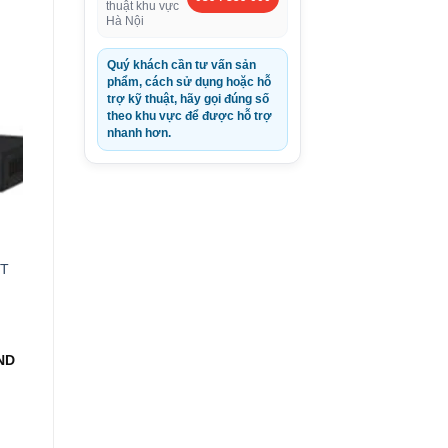
thuật khu vực
Hà Nội
000VND.
Quý khách cần tư vấn sản
phẩm, cách sử dụng hoặc hỗ
trợ kỹ thuật, hãy gọi đúng số
theo khu vực để được hỗ trợ
nhanh hơn.
-T
Giá
ND
hiện
ND.
tại:
470.000VND.