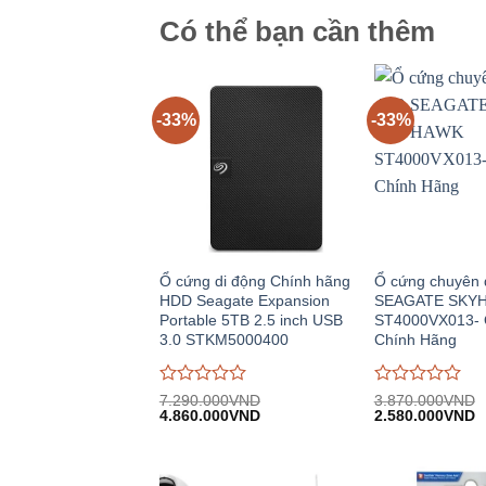
Có thể bạn cần thêm
-33%
-33%
Ổ cứng di động Chính hãng
Ổ cứng chuyên
HDD Seagate Expansion
SEAGATE SKY
Portable 5TB 2.5 inch USB
ST4000VX013- 
3.0 STKM5000400
Chính Hãng
Được
Được
7.290.000
VND
3.870.000
VND
Giá
Giá
Giá
G
đánh
4.860.000
VND
đánh
2.580.000
VND
gốc:
hiện
gốc:
h
giá
giá
7.290.000VND.
tại:
3.870.000VND.
tạ
0
0
4.860.000VND.
2
trên
trên
5
5