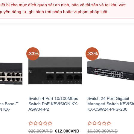
iết bị cho mục đích quan sát an ninh, bảo vệ tài sản và tại khu vực
ền riêng tư, ghi hình trái phép hoặc vi phạm pháp luật.
-33%
-33%
Switch 4 Port 10/100Mbps
Switch 24 Port Gigabit
ps Base-T
Switch PoE KBVISION KX-
Managed Switch KBVIS
N KX-
ASW04-P2
KX-CSW24-PFG-230
Được
Được
Giá
Giá
920.000
VND
612.000
VND
16.330.000
VND