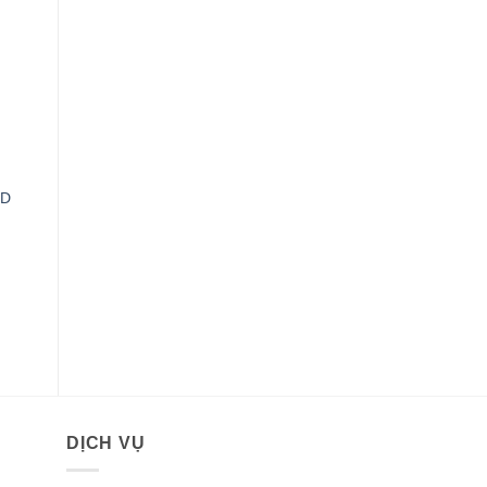
DD
0VND.
DỊCH VỤ