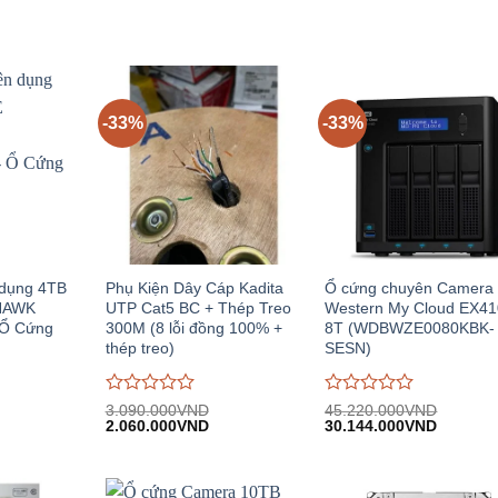
-33%
-33%
 dụng 4TB
Phụ Kiện Dây Cáp Kadita
Ổ cứng chuyên Camera
HAWK
UTP Cat5 BC + Thép Treo
Western My Cloud EX41
Ổ Cứng
300M (8 lỗi đồng 100% +
8T (WDBWZE0080KBK-
thép treo)
SESN)
Được
Được
3.090.000
VND
45.220.000
VND
iá
Giá
Giá
Giá
Giá
đánh
2.060.000
VND
đánh
30.144.000
VND
iện
gốc:
hiện
gốc:
hiện
giá
giá
i:
3.090.000VND.
tại:
45.220.000VND.
tại:
0
0
.580.000VND.
2.060.000VND.
30.144.
trên
trên
5
5