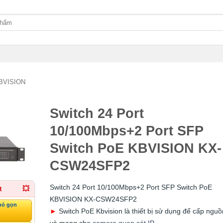
KBVISION
Switch 24 Port
10/100Mbps+2 Port SFP
Switch PoE KBVISION KX-
CSW24SFP2
Switch 24 Port 10/100Mbps+2 Port SFP Switch PoE
t
💥
KBVISION KX-CSW24SFP2
hỏ gọn
►
Switch PoE Kbvision là thiết bị sử dụng để cấp nguồ
và mạng cho
camera quan sát IP