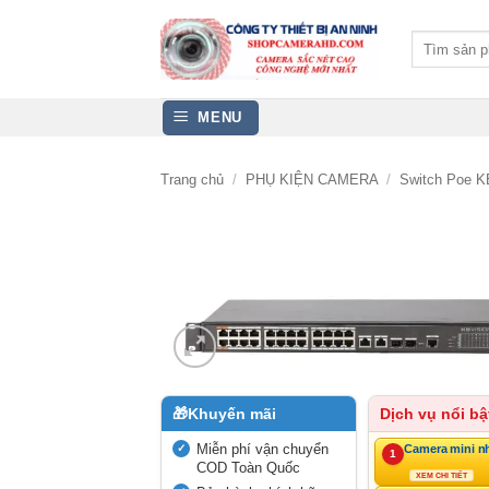
Bỏ
qua
Tìm
kiếm:
nội
dung
MENU
Trang chủ
/
PHỤ KIỆN CAMERA
/
Switch Poe 
🎁
Khuyến mãi
Dịch vụ nổi bậ
Miễn phí vận chuyển
Camera mini n
1
COD Toàn Quốc
XEM CHI TIẾT