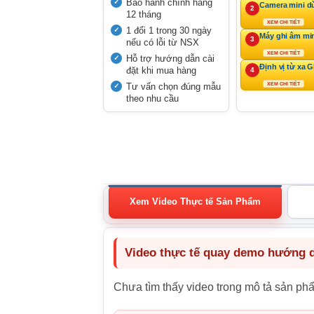
Bảo hành chính hãng
Camera mini d
2
12 tháng
XEM CHI TIẾT
1 đổi 1 trong 30 ngày
Máy ghi âm mi
3
nếu có lỗi từ NSX
XEM CHI TIẾT
Hỗ trợ hướng dẫn cài
Định vị từ xa 
đặt khi mua hàng
4
Tư vấn chọn đúng mẫu
XEM CHI TIẾT
theo nhu cầu
Xem Video Thực tế Sản Phẩm
Video thực tế quay demo hướng dẫ
Chưa tìm thấy video trong mô tả sản ph