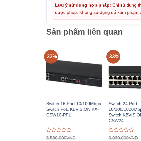
Lưu ý sử dụng hợp pháp:
Chỉ sử dụng th
được phép. Không sử dụng để xâm phạm quy
Sản phẩm liên quan
-33%
-33%
Switch 16 Port 10/100Mbps
Switch 24 Port
Switch PoE KBVISION KX-
10/100/1000Mb
CSW16-PFL
Switch KBVISIO
CSW24
Được
Được
5.580.000
VND
3.030.000
VND