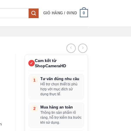
0
GIỎ HÀNG /
0
VND
Cam kết từ
✓
ShopCameraHD
Tư vấn đúng nhu cầu
1
Hỗ trợ chọn thiết bị phù
hợp với mục đích sử
dụng thực tế.
Mua hàng an toàn
2
Thông tin sản phẩm rõ
ràng, hỗ trợ kiểm tra trước
khi sử dụng.
n