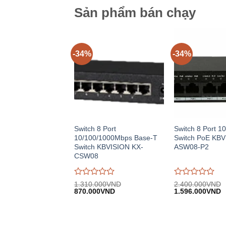
Sản phẩm bán chạy
-34%
-34%
Switch 8 Port
Switch 8 Port 
10/100/1000Mbps Base-T
Switch PoE KBV
Switch KBVISION KX-
ASW08-P2
CSW08
Được
Được
1.310.000
VND
2.400.000
VND
Giá
Giá
Giá
G
đánh
870.000
VND
đánh
1.596.000
VND
gốc:
hiện
gốc:
h
giá
giá
1.310.000VND.
tại:
2.400.000VND.
tạ
0
0
870.000VND.
1
trên
trên
5
5