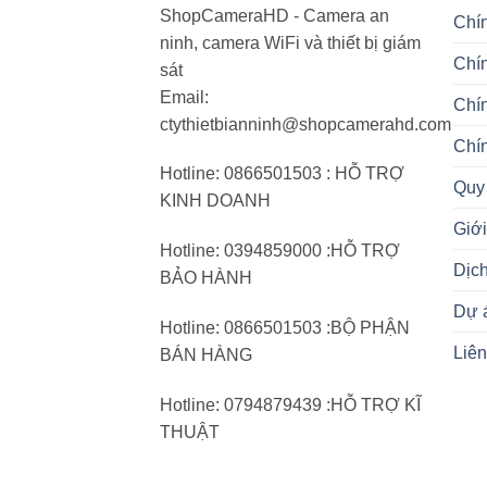
ShopCameraHD - Camera an
Chí
ninh, camera WiFi và thiết bị giám
Chín
sát
Email:
Chí
ctythietbianninh@shopcamerahd.com
Chí
Hotline: 0866501503 : HỖ TRỢ
Quy 
KINH DOANH
Giới
Hotline: 0394859000 :HỖ TRỢ
Dịc
BẢO HÀNH
Dự 
Hotline: 0866501503 :BỘ PHẬN
Liên
BÁN HÀNG
Hotline: 0794879439 :HỖ TRỢ KĨ
THUẬT