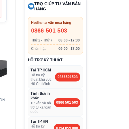
TRỢ GIÚP TƯ VẤN BÁN
☎
HÀNG
Hotline tư vấn mua hàng
0866 501 503
Thứ 2 - Thứ 7
08:00 - 17:30
Chủ nhật
09:00 - 17:00
HỖ TRỢ KỸ THUẬT
Tại TP.HCM
Hỗ trợ kỹ
0866501503
thuật khu vực
Hồ Chí Minh
Tỉnh thành
khác
ION
0866 501 503
Tư vấn và hỗ
trợ từ xa toàn
quốc
Tại TP.HN
Hỗ trợ kỹ
0394 859 000