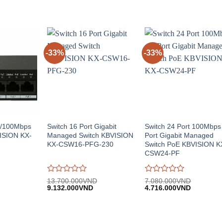
-33%
-33%
10/100Mbps
Switch 16 Port Gigabit
Switch 24 Port 100Mbps
ISION KX-
Managed Switch KBVISION
Port Gigabit Managed
KX-CSW16-PFG-230
Switch PoE KBVISION K
CSW24-PF
Được
Được
13.700.000
VND
7.080.000
VND
iá
Giá
Giá
Giá
Giá
đánh
9.132.000
VND
đánh
4.716.000
VND
iện
gốc:
hiện
gốc:
hiện
giá
giá
i:
13.700.000VND.
tại:
7.080.000VND.
tại:
0
0
.596.000VND.
9.132.000VND.
4.716.00
trên
trên
5
5