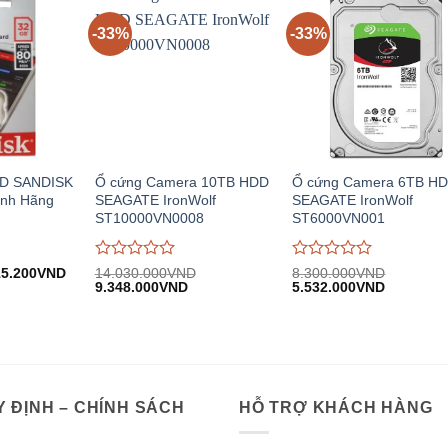
-33%
-33%
SD SANDISK
Ổ cứng Camera 10TB HDD
Ổ cứng Camera 6TB H
ính Hãng
SEAGATE IronWolf
SEAGATE IronWolf
ST10000VN0008
ST6000VN001
Được
Được
á
Giá
15.200
VND
14.030.000
VND
8.300.000
VND
c:
hiện
Giá
Giá
Giá
Giá
đánh
9.348.000
VND
đánh
5.532.000
VND
80.000VND.
tại:
gốc:
hiện
gốc:
hiện
giá
giá
115.200VND.
14.030.000VND.
tại:
8.300.000VND.
tại:
0
0
9.348.000VND.
5.532.00
trên
trên
5
5
 ĐỊNH – CHÍNH SÁCH
HỖ TRỢ KHÁCH HÀNG