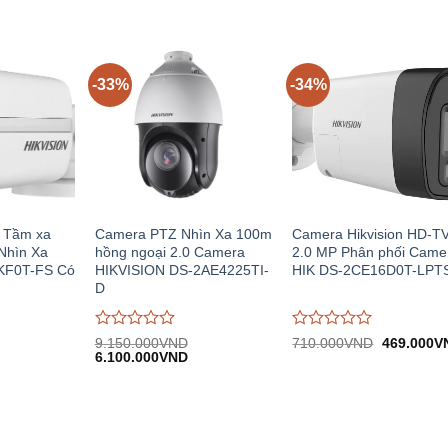
giá
giá
570.000VND.
1.010.000VND.
tại:
0
0
670.000VND.
trên
trên
5
5
-33%
-34%
 Tầm xa
Camera PTZ Nhìn Xa 100m
Camera Hikvision HD-TV
Nhìn Xa
hồng ngoại 2.0 Camera
2.0 MP Phân phối Came
KF0T-FS Có
HIKVISION DS-2AE4225TI-
HIK DS-2CE16D0T-LPT
D
Được
Được
Giá
9.150.000
VND
710.000
VND
469.000
V
Giá
Giá
gốc:
đánh
6.100.000
VND
đánh
n
gốc:
hiện
710.000V
giá
giá
9.150.000VND.
tại:
0
0
.000VND.
6.100.000VND.
trên
trên
5
5