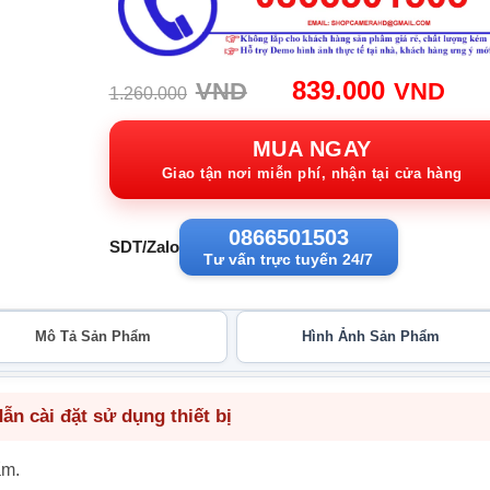
Giá
Giá
839.000
VND
VND
1.260.000
gốc:
hiệ
1.260.000VND.
tại:
MUA NGAY
839
Giao tận nơi miễn phí, nhận tại cửa hàng
0866501503
SDT/Zalo
Tư vấn trực tuyến 24/7
Mô Tả Sản Phẩm
Hình Ảnh Sản Phẩm
n cài đặt sử dụng thiết bị
ẩm.