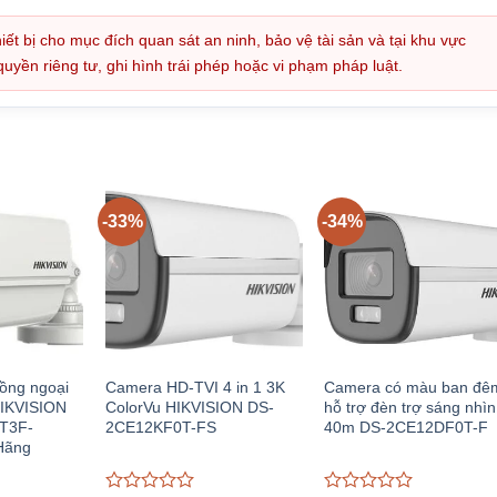
iết bị cho mục đích quan sát an ninh, bảo vệ tài sản và tại khu vực
ền riêng tư, ghi hình trái phép hoặc vi phạm pháp luật.
-33%
-34%
ồng ngoại
Camera HD-TVI 4 in 1 3K
Camera có màu ban đê
HIKVISION
ColorVu HIKVISION DS-
hỗ trợ đèn trợ sáng nhìn
T3F-
2CE12KF0T-FS
40m DS-2CE12DF0T-F
Hãng