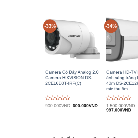
giá
giá
564.000VND.
0
0
trên
trên
5
5
-33%
-34%
Camera Có Dây Analog 2.0
Camera HD-TVI
Camera HIKVISION DS-
ánh sáng trắng 
2CE16D0T-IRF(C)
40m DS-2CE12
mic thu âm
Được
Được
Giá
Giá
900.000
VND
600.000
VND
1.500.000
VND
gốc:
hiện
Giá
Giá
đánh
đánh
997.000
VND
900.000VND.
tại:
gốc:
hiệ
giá
giá
600.000VND.
1.500.000VND.
tại:
0
0
997
trên
trên
5
5