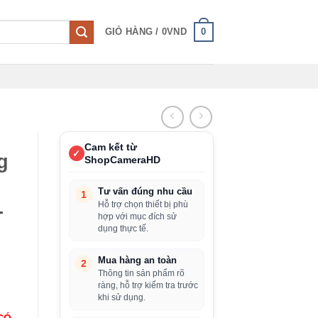
0
GIỎ HÀNG /
0
VND
Cam kết từ
✓
g
ShopCameraHD
Tư vấn đúng nhu cầu
1
Hỗ trợ chọn thiết bị phù
-
hợp với mục đích sử
dụng thực tế.
Mua hàng an toàn
2
Thông tin sản phẩm rõ
ràng, hỗ trợ kiểm tra trước
khi sử dụng.
CÓ