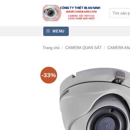
Bỏ
qua
Tìm
kiếm:
nội
dung
MENU
Trang chủ
/
CAMERA QUAN SÁT
/
CAMERA AN
-33%