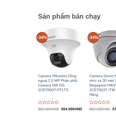
2
trên
trên
5
5
Sản phẩm bán chạy
-34%
-34%
Camera HIkvision hồng
Camera Dome h
ngoại 2.0 MP Phân phối
nhìn xa 30 mét 
Camera HIK DS-
Megapixel HIKV
2CE70D0T-PTLTS
2CE76D3T-ITM 
Hãng
Được
Được
Giá
Giá
Gi
850.000
VND
564.000
VND
860.000
VND
5
gốc:
hiện
gố
đánh
đánh
850.000VND.
tại:
8