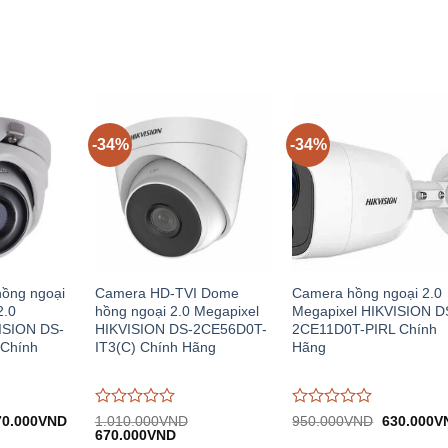
.052.000VND.
749.000VND.
955.000VN
trên
trên
5
5
-34%
-34%
ồng ngoại
Camera HD-TVI Dome
Camera hồng ngoại 2.0
2.0
hồng ngoại 2.0 Megapixel
Megapixel HIKVISION D
ISION DS-
HIKVISION DS-2CE56D0T-
2CE11D0T-PIRL Chính
Chính
IT3(C) Chính Hãng
Hãng
Được
Được
á
Giá
Giá
70.000
VND
1.010.000
VND
950.000
VND
630.000
V
c:
hiện
Giá
Giá
gốc:
đánh
670.000
VND
đánh
60.000VND.
tại:
gốc:
hiện
950.000V