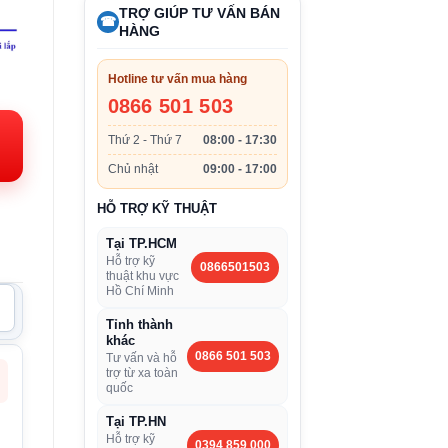
TRỢ GIÚP TƯ VẤN BÁN
☎
HÀNG
Hotline tư vấn mua hàng
n
0866 501 503
Thứ 2 - Thứ 7
08:00 - 17:30
.000VND.
Chủ nhật
09:00 - 17:00
HỖ TRỢ KỸ THUẬT
Tại TP.HCM
Hỗ trợ kỹ
0866501503
thuật khu vực
Hồ Chí Minh
Tỉnh thành
khác
0866 501 503
Tư vấn và hỗ
trợ từ xa toàn
quốc
Tại TP.HN
Hỗ trợ kỹ
0394 859 000