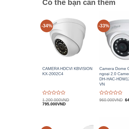
Có thể bạn cần thêm
-34%
-33%
CAMERA HDCVI KBVISION
Camera Dome C
KX-2002C4
ngoại 2.0 Cam
DH-HAC-HDW12
VN
Được
Được
Gi
1.200.000
VND
960.000
VND
6
Giá
Giá
gố
đánh
795.000
VND
đánh
gốc:
hiện
9
giá
giá
1.200.000VND.
tại:
0
0
795.000VND.
trên
trên
5
5