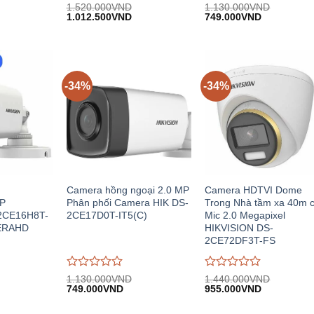
Được
Được
1.520.000
VND
1.130.000
VND
iá
Giá
Giá
Giá
Giá
đánh
1.012.500
VND
đánh
749.000
VND
iện
gốc:
hiện
gốc:
hiện
giá
giá
i:
1.520.000VND.
tại:
1.130.000VND.
tại:
0
0
.507.000VND.
1.012.500VND.
749.000VN
trên
trên
5
5
-34%
-34%
I
Camera hồng ngoại 2.0 MP
Camera HDTVI Dome
P
Phân phối Camera HIK DS-
Trong Nhà tầm xa 40m 
2CE16H8T-
2CE17D0T-IT5(C)
Mic 2.0 Megapixel
ERAHD
HIKVISION DS-
2CE72DF3T-FS
Được
Được
1.130.000
VND
1.440.000
VND
iá
Giá
Giá
Giá
Giá
đánh
749.000
VND
đánh
955.000
VND
iện
gốc:
hiện
gốc:
hiện
giá
giá
i:
1.130.000VND.
tại:
1.440.000VND.
tại:
0
0