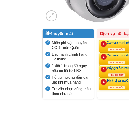
🎁
Khuyến mãi
Dịch vụ nổi bậ
Miễn phí vận chuyển
Camera mini n
1
COD Toàn Quốc
XEM CHI TIẾT
Bảo hành chính hãng
Camera mini d
2
12 tháng
XEM CHI TIẾT
1 đổi 1 trong 30 ngày
Máy ghi âm mi
3
nếu có lỗi từ NSX
XEM CHI TIẾT
Hỗ trợ hướng dẫn cài
Định vị từ xa 
đặt khi mua hàng
4
Tư vấn chọn đúng mẫu
XEM CHI TIẾT
theo nhu cầu