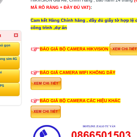
MÃ RÕ RÀNG + ĐẦY ĐỦ VAT)
:
Cam kết Hàng Chính hãng , đầy đủ giấy tờ hợp lệ 
công trình ,dự án
t
💥
hỏ gọn
BÁO GIÁ BỘ CAMERA HIKVISION
ùng sim 4G
BÁO GIÁ CAMERA WIFI KHÔNG DÂY
ni
GPS
BÁO GIÁ BỘ CAMERA CÁC HIỆU KHÁC