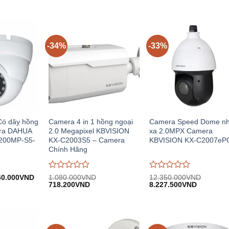
-34%
-33%
ó dây hồng
Camera 4 in 1 hồng ngoại
Camera Speed Dome nh
era DAHUA
2.0 Megapixel KBVISION
xa 2.0MPX Camera
00MP-S5-
KX-C2003S5 – Camera
KBVISION KX-C2007eP
Chính Hãng
Được
Được
á
Giá
40.000
VND
1.080.000
VND
12.350.000
VND
c:
hiện
Giá
Giá
Giá
Giá
đánh
718.200
VND
đánh
8.227.500
VND
60.000VND.
tại:
gốc:
hiện
gốc:
hiện
giá
giá
640.000VND.
1.080.000VND.
tại:
12.350.000VND.
tại:
0
0
718.200VND.
8.227.50
trên
trên
5
5