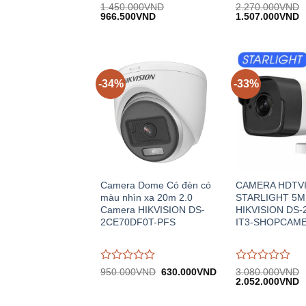
Được
Được
1.450.000
VND
2.270.000
VND
Giá
Giá
Giá
G
đánh
966.500
VND
đánh
1.507.000
VND
gốc:
hiện
gốc:
h
giá
giá
1.450.000VND.
tại:
2.270.000VND.
tạ
0
0
966.500VND.
1
trên
trên
5
5
-34%
-33%
Camera Dome Có đèn có
CAMERA HDTV
màu nhìn xa 20m 2.0
STARLIGHT 5M
Camera HIKVISION DS-
HIKVISION DS-
2CE70DF0T-PFS
IT3-SHOPCAM
Được
Được
Giá
Giá
950.000
VND
630.000
VND
3.080.000
VND
gốc:
hiện
Giá
G
đánh
đánh
2.052.000
VND
950.000VND.
tại:
gốc:
h
giá
giá
630.000VND.
3.080.000VND.
tạ
0
0