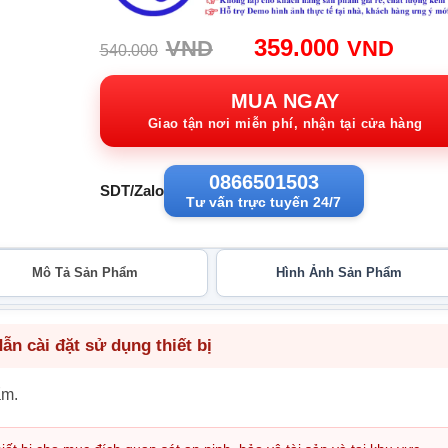
Giá
Giá
359.000
VND
VND
540.000
gốc:
hiện
540.000VND.
tại:
MUA NGAY
359.
Giao tận nơi miễn phí, nhận tại cửa hàng
0866501503
SDT/Zalo
Tư vấn trực tuyến 24/7
Mô Tả Sản Phẩm
Hình Ảnh Sản Phẩm
n cài đặt sử dụng thiết bị
ẩm.