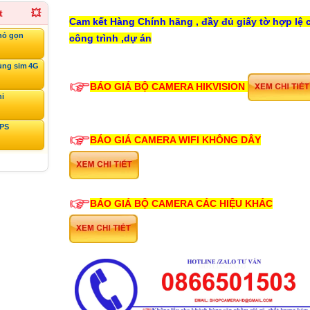
t
💥
Cam kết Hàng Chính hãng , đầy đủ giấy tờ hợp lệ 
hỏ gọn
công trình ,dự án
ùng sim 4G
BÁO GIÁ BỘ CAMERA HIKVISION
ni
GPS
BÁO GIÁ CAMERA WIFI KHÔNG DÂY
BÁO GIÁ BỘ CAMERA CÁC HIỆU KHÁC