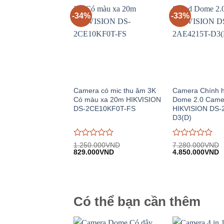
-34%
-33%
Camera có mic thu âm 3K
Camera Chính 
Có màu xa 20m HIKVISION
Dome 2.0 Came
DS-2CE10KF0T-FS
HIKVISION DS-
D3(D)
Được
Được
1.250.000
VND
7.280.000
VND
Giá
Giá
Giá
G
đánh
829.000
VND
đánh
4.850.000
VND
gốc:
hiện
gốc:
h
giá
giá
1.250.000VND.
tại:
7.280.000VND.
tạ
0
0
829.000VND.
4
trên
trên
5
5
Có thể bạn cần thêm