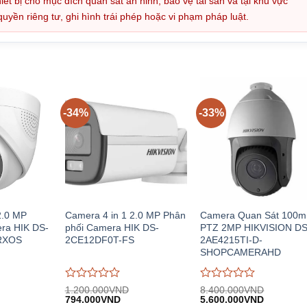
iết bị cho mục đích quan sát an ninh, bảo vệ tài sản và tại khu vực
ền riêng tư, ghi hình trái phép hoặc vi phạm pháp luật.
-34%
-33%
.0 MP
Camera 4 in 1 2.0 MP Phân
Camera Quan Sát 100m
ra HIK DS-
phối Camera HIK DS-
PTZ 2MP HIKVISION DS
RXOS
2CE12DF0T-FS
2AE4215TI-D-
SHOPCAMERAHD
Được
Được
1.200.000
VND
8.400.000
VND
iá
Giá
Giá
Giá
Giá
đánh
794.000
VND
đánh
5.600.000
VND