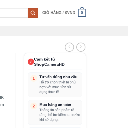
0
GIỎ HÀNG /
0
VND
Cam kết từ
✓
ShopCameraHD
Tư vấn đúng nhu cầu
1
Hỗ trợ chọn thiết bị phù
hợp với mục đích sử
dụng thực tế.
IK
ôm
Mua hàng an toàn
2
Thông tin sản phẩm rõ
,
ràng, hỗ trợ kiểm tra trước
khi sử dụng.