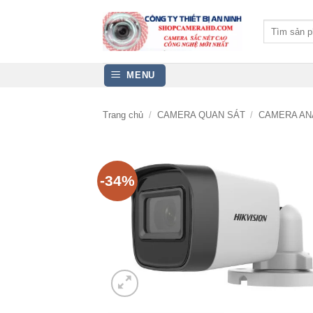
Bỏ
qua
Tìm
kiếm:
nội
dung
MENU
Trang chủ
/
CAMERA QUAN SÁT
/
CAMERA AN
-34%