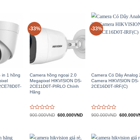
-33%
-33%
in 1 hồng
Camera hồng ngoại 2.0
Camera Có Dây Analog 
ixel
Megapixel HIKVISION DS-
Camera HIKVISION DS-
2CE78D0T-
2CE11D0T-PIRLO Chính
2CE16D0T-IRF(C)
Hãng
Được
Được
Giá
Giá
Giá
900.000
VND
600.000
VND
900.000
VND
600.000
V
gốc:
hiện
gốc:
đánh
đánh
n
900.000VND.
tại:
900.000V
giá
giá
600.000VND.
0
0
.000VND.
trên
trên
5
5