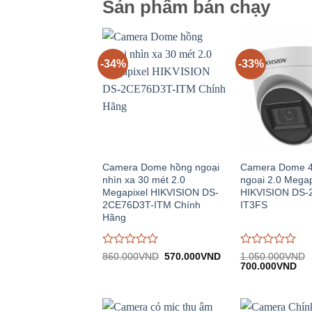
Sản phẩm bán chạy
-34%
-33%
Camera Dome hồng ngoại
Camera Dome 4 
nhìn xa 30 mét 2.0
ngoại 2.0 Megap
Megapixel HIKVISION DS-
HIKVISION DS-
2CE76D3T-ITM Chính
IT3FS
Hãng
Được
Được
Giá
Giá
860.000
VND
570.000
VND
1.050.000
VND
gốc:
hiện
Giá
Giá
đánh
đánh
700.000
VND
860.000VND.
tại:
gốc:
hiệ
giá
giá
570.000VND.
1.050.000VND.
tại:
0
0
700
trên
trên
5
5