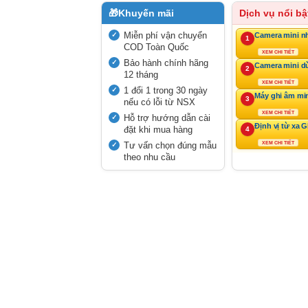
🎁
Khuyến mãi
Dịch vụ nổi bậ
Miễn phí vận chuyển
Camera mini n
1
COD Toàn Quốc
XEM CHI TIẾT
Bảo hành chính hãng
Camera mini d
2
12 tháng
XEM CHI TIẾT
1 đổi 1 trong 30 ngày
Máy ghi âm mi
3
nếu có lỗi từ NSX
XEM CHI TIẾT
Hỗ trợ hướng dẫn cài
Định vị từ xa 
đặt khi mua hàng
4
Tư vấn chọn đúng mẫu
XEM CHI TIẾT
theo nhu cầu