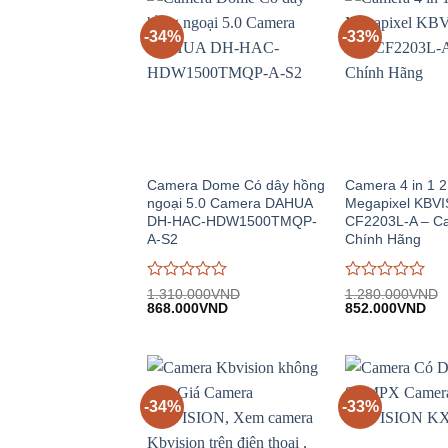
-34%
-33%
Camera Dome Có dây hồng
Camera 4 in 1 2
ngoại 5.0 Camera DAHUA
Megapixel KBVI
DH-HAC-HDW1500TMQP-
CF2203L-A – C
A-S2
Chính Hãng
Được
Được
1.310.000
VND
1.280.000
VND
Giá
Giá
Giá
Giá
đánh
868.000
VND
đánh
852.000
VND
gốc:
hiện
gốc:
hiệ
giá
giá
1.310.000VND.
tại:
1.280.000VND.
tại:
0
0
868.000VND.
852
trên
trên
5
5
-34%
-33%