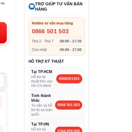
TRỢ GIÚP TƯ VẤN BÁN
☎
HÀNG
Hotline tư vấn mua hàng
0866 501 503
000VND.
Thứ 2 - Thứ 7
08:00 - 17:30
Chủ nhật
09:00 - 17:00
HỖ TRỢ KỸ THUẬT
Tại TP.HCM
Hỗ trợ kỹ
0866501503
thuật khu vực
Hồ Chí Minh
Tỉnh thành
khác
0866 501 503
Tư vấn và hỗ
trợ từ xa toàn
quốc
Tại TP.HN
Hỗ trợ kỹ
0394 859 000