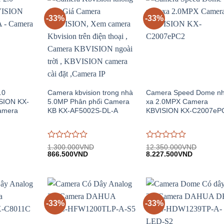
-33%
-33%
.0
Camera kbvision trong nhà
Camera Speed Dome nh
SION KX-
5.0MP Phân phối Camera
xa 2.0MPX Camera
amera
KB KX-AF5002S-DL-A
KBVISION KX-C2007eP
Được
Được
1.300.000
VND
12.350.000
VND
Giá
Giá
Giá
Giá
đánh
866.500
VND
đánh
8.227.500
VND
n
gốc:
hiện
gốc:
hiện
giá
giá
1.300.000VND.
tại:
12.350.000VND.
tại:
0
0
.000VND.
866.500VND.
8.227.50
trên
trên
5
5
-33%
-33%