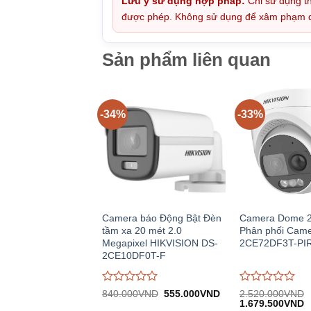
Lưu ý sử dụng hợp pháp:
Chỉ sử dụng th
được phép. Không sử dụng để xâm phạm quy
Sản phẩm liên quan
-34%
-33%
Camera báo Động Bật Đèn
Camera Dome 2
tầm xa 20 mét 2.0
Phân phối Came
Megapixel HIKVISION DS-
2CE72DF3T-PI
2CE10DF0T-F
Được
Được
Giá
Giá
840.000
VND
555.000
VND
2.520.000
VND
gốc:
hiện
Giá
G
đánh
đánh
1.679.500
VND