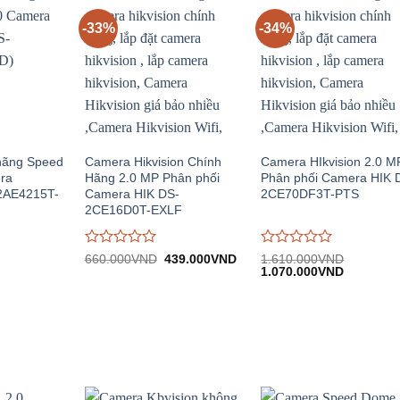
-33%
-34%
hãng Speed
Camera Hikvision Chính
Camera HIkvision 2.0 M
ra
Hãng 2.0 MP Phân phối
Phân phối Camera HIK 
2AE4215T-
Camera HIK DS-
2CE70DF3T-PTS
2CE16D0T-EXLF
Được
Được
Giá
Giá
660.000
VND
439.000
VND
1.610.000
VND
iá
gốc:
hiện
Giá
Giá
đánh
đánh
1.070.000
VND
iện
660.000VND.
tại:
gốc:
hiện
giá
giá
i:
439.000VND.
1.610.000VND.
tại:
0
0
.850.000VND.
1.070.00
trên
trên
5
5