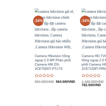
840.000VND.
tại:
gốc:
h
giá
giá
555.000VND.
2.520.000VND.
tạ
0
0
1
trên
trên
5
5
-34%
-34%
Camera HIkvision hồng
Camera HD-TV
ngoại 2.0 MP Phân phối
hồng ngoại 2.0
Camera HIK DS-
phối Camera HI
2CE70D0T-PTLTS
2CE71D8T-PIR
Được
Được
Giá
Giá
850.000
VND
564.000
VND
1.180.000
VND
gốc:
hiện
Giá
Giá
đánh
đánh
782.500
VND
850.000VND.
tại:
gốc:
hiệ
giá
giá
564.000VND.
1.180.000VND.
tại:
0
0
782
trên
trên
5
5