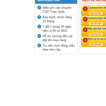
🎁
Khuyến mãi
Dịch vụ nổi bậ
Miễn phí vận chuyển
Camera mini n
1
COD Toàn Quốc
XEM CHI TIẾT
Bảo hành chính hãng
Camera mini d
2
12 tháng
XEM CHI TIẾT
1 đổi 1 trong 30 ngày
Máy ghi âm mi
3
nếu có lỗi từ NSX
XEM CHI TIẾT
Hỗ trợ hướng dẫn cài
Định vị từ xa 
đặt khi mua hàng
4
Tư vấn chọn đúng mẫu
XEM CHI TIẾT
theo nhu cầu