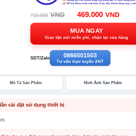
Giá
Giá
469.000
VND
VND
710.000
gốc:
hiện
710.000VND.
tại:
MUA NGAY
469.
Giao tận nơi miễn phí, nhận tại cửa hàng
0866501503
SDT/Zalo
Tư vấn trực tuyến 24/7
Mô Tả Sản Phẩm
Hình Ảnh Sản Phẩm
n cài đặt sử dụng thiết bị
ẩm.