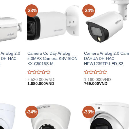
-33%
-34%
Analog 2.0
Camera Có Dây Analog
Camera Analog 2.0 Cam
 DH-HAC-
5.0MPX Camera KBVISION
DAHUA DH-HAC-
5
KX-C5015S-M
HFW1239TP-LED-S2
Được
Được
2.520.000
VND
1.160.000
VND
Giá
Giá
Giá
Giá
đánh
1.680.000
VND
đánh
769.000
VND
n
gốc:
hiện
gốc:
hiện
giá
giá
2.520.000VND.
tại:
1.160.000VND.
tại:
0
0
.000VND.
1.680.000VND.
769.000VN
trên
trên
5
5
-34%
-33%