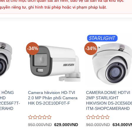
iết bị cho mục đích quan sát an ninh, bảo vệ tài sản và tại khu vực
ền riêng tư, ghi hình trái phép hoặc vi phạm pháp luật.
-34%
-34%
 HỒNG
Camera hikvision HD-TVI
CAMERA DOME HDTVI
 HD
2.0 MP Phân phối Camera
2MP STARLIGHT
2CE56F7T-
HIK DS-2CE10DF0T-F
HIKVISION DS-2CE56D
ERAHD
ITM-SHOPCAMERAHD
Được
Được
Giá
Giá
Giá
950.000
VND
629.000
VND
960.000
VND
634.000
V
iá
gốc:
hiện
gốc:
đánh
đánh