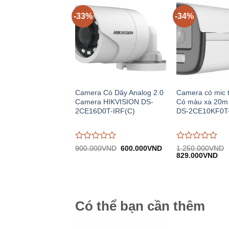
-33%
-34%
Camera Có Dây Analog 2.0
Camera có mic 
Camera HIKVISION DS-
Có màu xa 20m
2CE16D0T-IRF(C)
DS-2CE10KF0T
Được
Được
Giá
Giá
900.000
VND
600.000
VND
1.250.000
VND
gốc:
hiện
Giá
Giá
đánh
đánh
829.000
VND
900.000VND.
tại:
gốc:
hiệ
giá
giá
600.000VND.
1.250.000VND.
tại:
0
0
829
trên
trên
5
5
Có thể bạn cần thêm