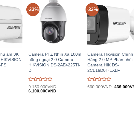
-33%
-33%
thu âm 3K
Camera PTZ Nhìn Xa 100m
Camera Hikvision Chính
 HIKVISION
hồng ngoại 2.0 Camera
Hãng 2.0 MP Phân phối
-FS
HIKVISION DS-2AE4225TI-
Camera HIK DS-
D
2CE16D0T-EXLF
Được
Được
Giá
9.150.000
VND
660.000
VND
439.000
V
Giá
Giá
gốc:
đánh
6.100.000
VND
đánh
n
gốc:
hiện
660.000V
giá
giá
9.150.000VND.
tại:
0
0
.000VND.
6.100.000VND.
trên
trên
5
5