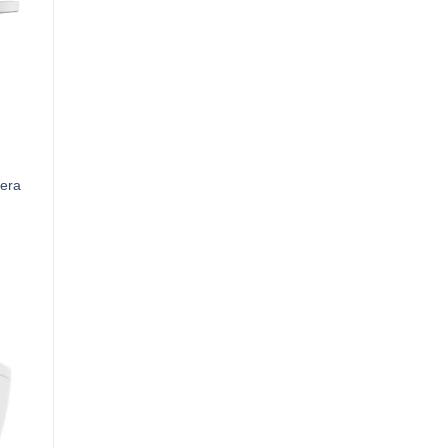
era
D.