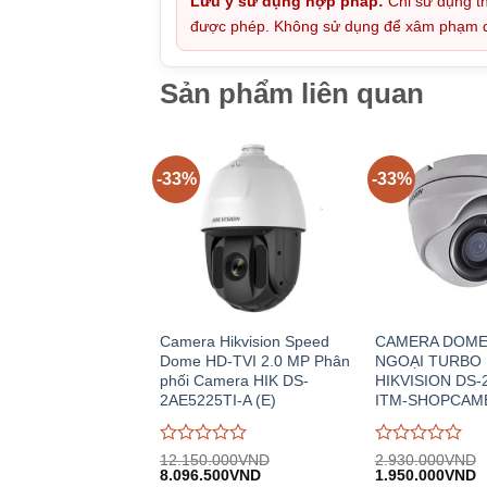
Lưu ý sử dụng hợp pháp:
Chỉ sử dụng th
được phép. Không sử dụng để xâm phạm quy
Sản phẩm liên quan
-33%
-33%
Camera Hikvision Speed
CAMERA DOME
Dome HD-TVI 2.0 MP Phân
NGOẠI TURBO
phối Camera HIK DS-
HIKVISION DS-
2AE5225TI-A (E)
ITM-SHOPCAM
Được
Được
12.150.000
VND
2.930.000
VND
Giá
Giá
Giá
G
đánh
8.096.500
VND
đánh
1.950.000
VND