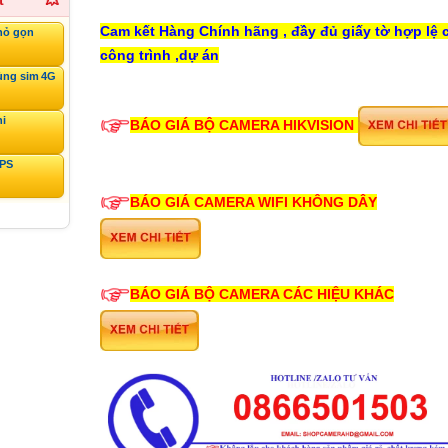
t
💥
Cam kết Hàng Chính hãng , đầy đủ giấy tờ hợp lệ 
hỏ gọn
công trình ,dự án
ùng sim 4G
ni
BÁO GIÁ BỘ CAMERA HIKVISION
GPS
BÁO GIÁ CAMERA WIFI KHÔNG DÂY
BÁO GIÁ BỘ CAMERA CÁC HIỆU KHÁC