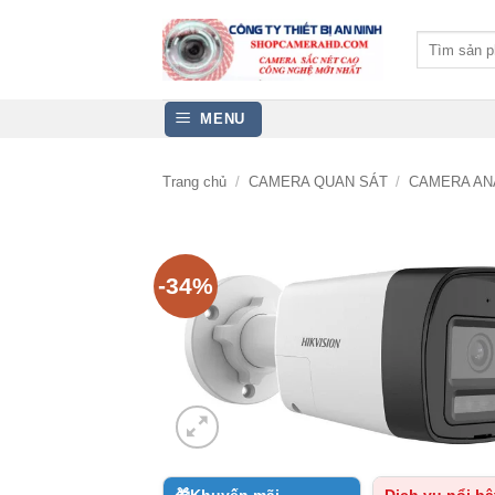
Bỏ
qua
Tìm
kiếm:
nội
dung
MENU
Trang chủ
/
CAMERA QUAN SÁT
/
CAMERA AN
-34%