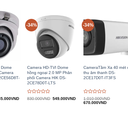
iện
950.000VND.
tại:
960.000V
giá
giá
i:
629.000VND.
0
0
.950.000VND.
trên
trên
5
5
-34%
-34%
I Dome
Camera HD-TVI Dome
CameraTầm Xa 40 mét 
 Camera
hồng ngoại 2.0 MP Phân
thu âm thanh DS-
2CE56D8T-
phối Camera HIK DS-
2CE17D0T-IT3FS
2CE78D0T-LTS
Được
Được
á
Giá
Giá
Giá
35.000
VND
830.000
VND
549.000
VND
1.010.000
VND
c:
hiện
gốc:
hiện
Giá
Giá
đánh
đánh
670.000
VND
60.000VND.
tại:
830.000VND.
tại:
gốc:
hiện
giá
giá
635.000VND.
549.000VND.
1.010.000VND.
tại:
0
0
670.000VN
trên
trên
5
5