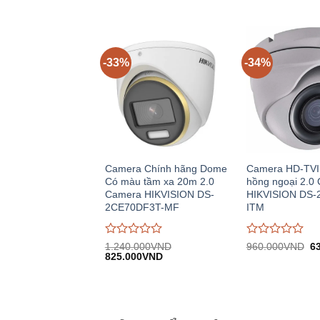
gốc:
hiện
gốc:
h
giá
giá
12.150.000VND.
tại:
2.930.000VND.
tạ
0
0
8.096.500VND.
1
trên
trên
5
5
-33%
-34%
Camera Chính hãng Dome
Camera HD-TV
Có màu tầm xa 20m 2.0
hồng ngoại 2.0
Camera HIKVISION DS-
HIKVISION DS-
2CE70DF3T-MF
ITM
Được
Được
Gi
1.240.000
VND
960.000
VND
6
Giá
Giá
gố
đánh
825.000
VND
đánh
gốc:
hiện
9
giá
giá
1.240.000VND.
tại:
0
0
825.000VND.
trên
trên
5
5