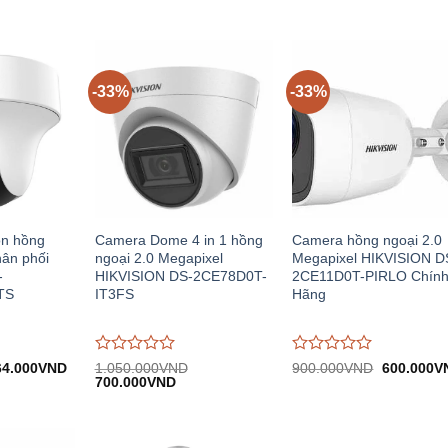
-33%
-33%
on hồng
Camera Dome 4 in 1 hồng
Camera hồng ngoại 2.0
hân phối
ngoại 2.0 Megapixel
Megapixel HIKVISION D
-
HIKVISION DS-2CE78D0T-
2CE11D0T-PIRLO Chín
TS
IT3FS
Hãng
Được
Được
á
Giá
Giá
64.000
VND
1.050.000
VND
900.000
VND
600.000
V
c:
hiện
Giá
Giá
gốc:
đánh
700.000
VND
đánh
50.000VND.
tại:
gốc:
hiện
900.000V
giá
giá
564.000VND.
1.050.000VND.
tại:
0
0
700.000VND.
trên
trên
5
5