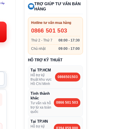
TRỢ GIÚP TƯ VẤN BÁN
☎
HÀNG
Hotline tư vấn mua hàng
0866 501 503
000VND.
Thứ 2 - Thứ 7
08:00 - 17:30
Chủ nhật
09:00 - 17:00
HỖ TRỢ KỸ THUẬT
Tại TP.HCM
Hỗ trợ kỹ
0866501503
thuật khu vực
Hồ Chí Minh
Tỉnh thành
khác
0866 501 503
Tư vấn và hỗ
trợ từ xa toàn
quốc
Tại TP.HN
Hỗ trợ kỹ
0394 859 000