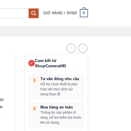
0
GIỎ HÀNG /
0
VND
Cam kết từ
✓
ShopCameraHD
Tư vấn đúng nhu cầu
1
Hỗ trợ chọn thiết bị phù
hợp với mục đích sử
dụng thực tế.
IK
m
Mua hàng an toàn
2
Thông tin sản phẩm rõ
,
ràng, hỗ trợ kiểm tra trước
khi sử dụng.