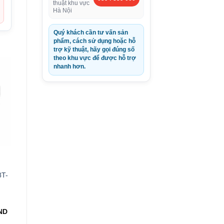
thuật khu vực
Hà Nội
Quý khách cần tư vấn sản
phẩm, cách sử dụng hoặc hỗ
trợ kỹ thuật, hãy gọi đúng số
theo khu vực để được hỗ trợ
nhanh hơn.
8T-
Giá
ND
hiện