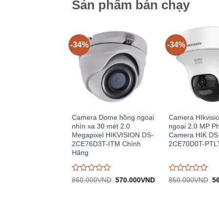
Sản phẩm bán chạy
-34%
-34%
Camera Dome hồng ngoại
Camera HIkvisi
nhìn xa 30 mét 2.0
ngoại 2.0 MP P
Megapixel HIKVISION DS-
Camera HIK DS
2CE76D3T-ITM Chính
2CE70D0T-PTL
Hãng
Được
Được
Giá
Giá
Gi
860.000
VND
570.000
VND
850.000
VND
5
gốc:
hiện
gố
đánh
đánh
860.000VND.
tại:
8
giá
giá
570.000VND.
0
0
trên
trên
5
5