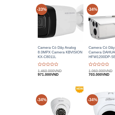
-33%
-34%
Camera Có Dây Analog
Camera Có Dây 
8.0MPX Camera KBVISION
Camera DAHUA
KX-C8011L
HFW1200DP-S
Được
Được
1.460.000
VND
1.060.000
VND
Giá
Giá
Giá
Giá
đánh
971.000
VND
đánh
703.000
VND
gốc:
hiện
gốc:
hiệ
giá
giá
1.460.000VND.
tại:
1.060.000VND.
tại:
0
0
971.000VND.
703
trên
trên
5
5
-34%
-34%